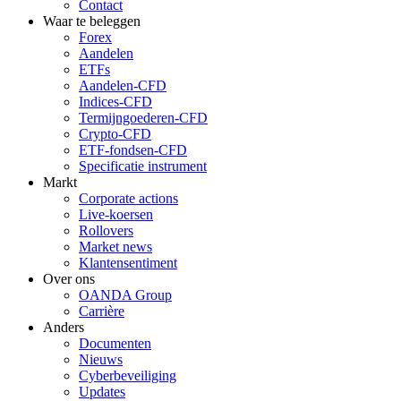
Contact
Waar te beleggen
Forex
Aandelen
ETFs
Aandelen-CFD
Indices-CFD
Termijngoederen-CFD
Crypto-CFD
ETF-fondsen-CFD
Specificatie instrument
Markt
Corporate actions
Live-koersen
Rollovers
Market news
Klantensentiment
Over ons
OANDA Group
Carrière
Anders
Documenten
Nieuws
Cyberbeveiliging
Updates