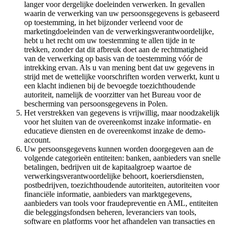
langer voor dergelijke doeleinden verwerken. In gevallen
waarin de verwerking van uw persoonsgegevens is gebaseerd
op toestemming, in het bijzonder verleend voor de
marketingdoeleinden van de verwerkingsverantwoordelijke,
hebt u het recht om uw toestemming te allen tijde in te
trekken, zonder dat dit afbreuk doet aan de rechtmatigheid
van de verwerking op basis van de toestemming vóór de
intrekking ervan. Als u van mening bent dat uw gegevens in
strijd met de wettelijke voorschriften worden verwerkt, kunt u
een klacht indienen bij de bevoegde toezichthoudende
autoriteit, namelijk de voorzitter van het Bureau voor de
bescherming van persoonsgegevens in Polen.
Het verstrekken van gegevens is vrijwillig, maar noodzakelijk
voor het sluiten van de overeenkomst inzake informatie- en
educatieve diensten en de overeenkomst inzake de demo-
account.
Uw persoonsgegevens kunnen worden doorgegeven aan de
volgende categorieën entiteiten: banken, aanbieders van snelle
betalingen, bedrijven uit de kapitaalgroep waartoe de
verwerkingsverantwoordelijke behoort, koeriersdiensten,
postbedrijven, toezichthoudende autoriteiten, autoriteiten voor
financiële informatie, aanbieders van marktgegevens,
aanbieders van tools voor fraudepreventie en AML, entiteiten
die beleggingsfondsen beheren, leveranciers van tools,
software en platforms voor het afhandelen van transacties en