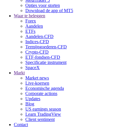
MetaTrader 5
Opties voor storten
Download de app of MT5
Waar te beleggen
Forex
Aandelen
ETFs
Aandelen-CFD
Indices-CFD
Termijngoederen-CFD
Crypto-CFD
ETF-fondsen-CFD
Specificatie instrument
SpaceX
Markt
Market news
Live-koersen
Economische agenda
Corporate actions
Updates
Blog
US earnings season
Learn TradingView
Client sentiment
Contact