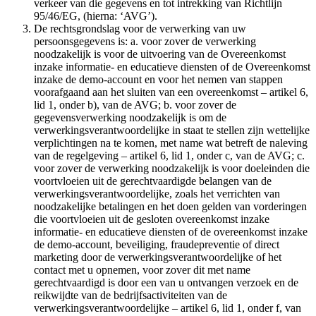
verkeer van die gegevens en tot intrekking van Richtlijn
95/46/EG, (hierna: ‘AVG’).
De rechtsgrondslag voor de verwerking van uw
persoonsgegevens is: a. voor zover de verwerking
noodzakelijk is voor de uitvoering van de Overeenkomst
inzake informatie- en educatieve diensten of de Overeenkomst
inzake de demo-account en voor het nemen van stappen
voorafgaand aan het sluiten van een overeenkomst – artikel 6,
lid 1, onder b), van de AVG; b. voor zover de
gegevensverwerking noodzakelijk is om de
verwerkingsverantwoordelijke in staat te stellen zijn wettelijke
verplichtingen na te komen, met name wat betreft de naleving
van de regelgeving – artikel 6, lid 1, onder c, van de AVG; c.
voor zover de verwerking noodzakelijk is voor doeleinden die
voortvloeien uit de gerechtvaardigde belangen van de
verwerkingsverantwoordelijke, zoals het verrichten van
noodzakelijke betalingen en het doen gelden van vorderingen
die voortvloeien uit de gesloten overeenkomst inzake
informatie- en educatieve diensten of de overeenkomst inzake
de demo-account, beveiliging, fraudepreventie of direct
marketing door de verwerkingsverantwoordelijke of het
contact met u opnemen, voor zover dit met name
gerechtvaardigd is door een van u ontvangen verzoek en de
reikwijdte van de bedrijfsactiviteiten van de
verwerkingsverantwoordelijke – artikel 6, lid 1, onder f, van