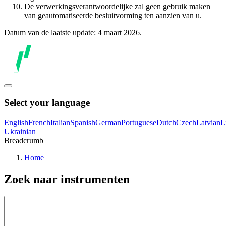
De verwerkingsverantwoordelijke zal geen gebruik maken
van geautomatiseerde besluitvorming ten aanzien van u.
Datum van de laatste update: 4 maart 2026.
Select your language
English
French
Italian
Spanish
German
Portuguese
Dutch
Czech
Latvian
L
Ukrainian
Breadcrumb
Home
Zoek naar instrumenten