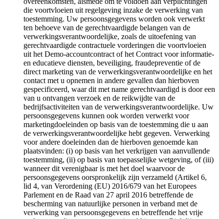
overeenkomsten, alsmede om te voldoen aan verplichtingen
die voortvloeien uit regelgeving inzake de verwerking van
toestemming. Uw persoonsgegevens worden ook verwerkt
ten behoeve van de gerechtvaardigde belangen van de
verwerkingsverantwoordelijke, zoals de uitoefening van
gerechtvaardigde contractuele vorderingen die voortvloeien
uit het Demo-accountcontract of het Contract voor informatie-
en educatieve diensten, beveiliging, fraudepreventie of de
direct marketing van de verwerkingsverantwoordelijke en het
contact met u opnemen in andere gevallen dan hierboven
gespecificeerd, waar dit met name gerechtvaardigd is door een
van u ontvangen verzoek en de reikwijdte van de
bedrijfsactiviteiten van de verwerkingsverantwoordelijke. Uw
persoonsgegevens kunnen ook worden verwerkt voor
marketingdoeleinden op basis van de toestemming die u aan
de verwerkingsverantwoordelijke hebt gegeven. Verwerking
voor andere doeleinden dan de hierboven genoemde kan
plaatsvinden: (i) op basis van het verkrijgen van aanvullende
toestemming, (ii) op basis van toepasselijke wetgeving, of (iii)
wanneer dit verenigbaar is met het doel waarvoor de
persoonsgegevens oorspronkelijk zijn verzameld (Artikel 6,
lid 4, van Verordening (EU) 2016/679 van het Europees
Parlement en de Raad van 27 april 2016 betreffende de
bescherming van natuurlijke personen in verband met de
verwerking van persoonsgegevens en betreffende het vrije