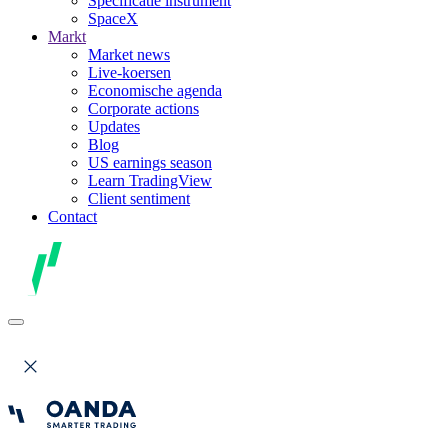
Specificatie instrument
SpaceX
Markt
Market news
Live-koersen
Economische agenda
Corporate actions
Updates
Blog
US earnings season
Learn TradingView
Client sentiment
Contact