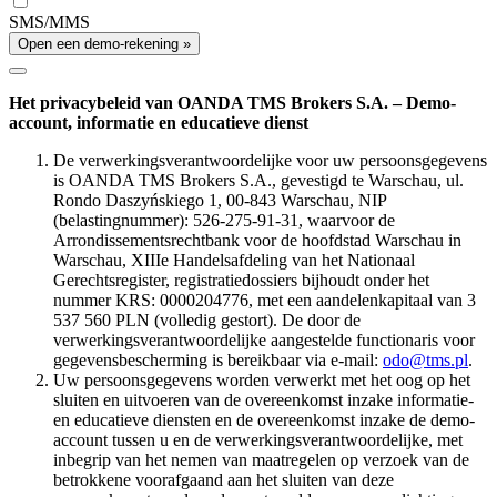
SMS/MMS
Open een demo-rekening »
Het privacybeleid van OANDA TMS Brokers S.A. – Demo-
account, informatie en educatieve dienst
De verwerkingsverantwoordelijke voor uw persoonsgegevens
is OANDA TMS Brokers S.A., gevestigd te Warschau, ul.
Rondo Daszyńskiego 1, 00-843 Warschau, NIP
(belastingnummer): 526-275-91-31, waarvoor de
Arrondissementsrechtbank voor de hoofdstad Warschau in
Warschau, XIIIe Handelsafdeling van het Nationaal
Gerechtsregister, registratiedossiers bijhoudt onder het
nummer KRS: 0000204776, met een aandelenkapitaal van 3
537 560 PLN (volledig gestort). De door de
verwerkingsverantwoordelijke aangestelde functionaris voor
gegevensbescherming is bereikbaar via e-mail:
odo@tms.pl
.
Uw persoonsgegevens worden verwerkt met het oog op het
sluiten en uitvoeren van de overeenkomst inzake informatie-
en educatieve diensten en de overeenkomst inzake de demo-
account tussen u en de verwerkingsverantwoordelijke, met
inbegrip van het nemen van maatregelen op verzoek van de
betrokkene voorafgaand aan het sluiten van deze