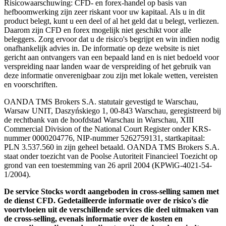
Risicowaarschuwing: CFD- en forex-handel op basis van
hefboomwerking zijn zeer riskant voor uw kapitaal. Als u in dit
product belegt, kunt u een deel of al het geld dat u belegt, verliezen.
Daarom zijn CFD en forex mogelijk niet geschikt voor alle
beleggers. Zorg ervoor dat u de risico's begrijpt en win indien nodig
onafhankelijk advies in. De informatie op deze website is niet
gericht aan ontvangers van een bepaald land en is niet bedoeld voor
verspreiding naar landen waar de verspreiding of het gebruik van
deze informatie onverenigbaar zou zijn met lokale wetten, vereisten
en voorschriften.
OANDA TMS Brokers S.A. statutair gevestigd te Warschau,
Warsaw UNIT, Daszyńskiego 1, 00-843 Warschau, geregistreerd bij
de rechtbank van de hoofdstad Warschau in Warschau, XIII
Commercial Division of the National Court Register onder KRS-
nummer 0000204776, NIP-nummer 5262759131, startkapitaal:
PLN 3.537.560 in zijn geheel betaald. OANDA TMS Brokers S.A.
staat onder toezicht van de Poolse Autoriteit Financieel Toezicht op
grond van een toestemming van 26 april 2004 (KPWiG-4021-54-
1/2004).
De service Stocks wordt aangeboden in cross-selling samen met
de dienst CFD. Gedetailleerde informatie over de risico's die
voortvloeien uit de verschillende services die deel uitmaken van
de cross-selling, evenals informatie over de kosten en