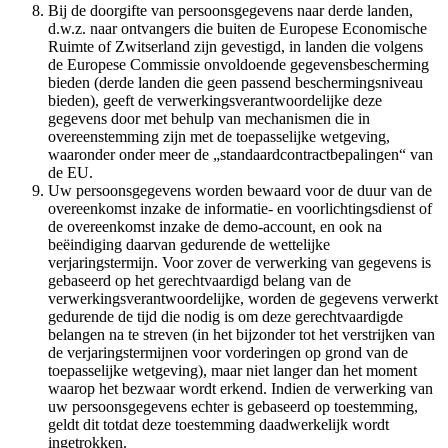
Bij de doorgifte van persoonsgegevens naar derde landen,
d.w.z. naar ontvangers die buiten de Europese Economische
Ruimte of Zwitserland zijn gevestigd, in landen die volgens
de Europese Commissie onvoldoende gegevensbescherming
bieden (derde landen die geen passend beschermingsniveau
bieden), geeft de verwerkingsverantwoordelijke deze
gegevens door met behulp van mechanismen die in
overeenstemming zijn met de toepasselijke wetgeving,
waaronder onder meer de „standaardcontractbepalingen“ van
de EU.
Uw persoonsgegevens worden bewaard voor de duur van de
overeenkomst inzake de informatie- en voorlichtingsdienst of
de overeenkomst inzake de demo-account, en ook na
beëindiging daarvan gedurende de wettelijke
verjaringstermijn. Voor zover de verwerking van gegevens is
gebaseerd op het gerechtvaardigd belang van de
verwerkingsverantwoordelijke, worden de gegevens verwerkt
gedurende de tijd die nodig is om deze gerechtvaardigde
belangen na te streven (in het bijzonder tot het verstrijken van
de verjaringstermijnen voor vorderingen op grond van de
toepasselijke wetgeving), maar niet langer dan het moment
waarop het bezwaar wordt erkend. Indien de verwerking van
uw persoonsgegevens echter is gebaseerd op toestemming,
geldt dit totdat deze toestemming daadwerkelijk wordt
ingetrokken.