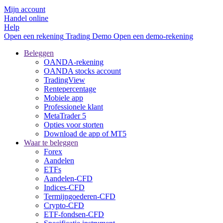
Mijn account
Handel online
Help
Open een rekening
Trading
Demo
Open een demo-rekening
Beleggen
OANDA-rekening
OANDA stocks account
TradingView
Rentepercentage
Mobiele app
Professionele klant
MetaTrader 5
Opties voor storten
Download de app of MT5
Waar te beleggen
Forex
Aandelen
ETFs
Aandelen-CFD
Indices-CFD
Termijngoederen-CFD
Crypto-CFD
ETF-fondsen-CFD