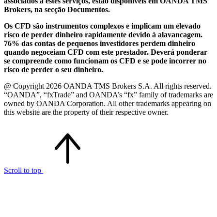
associados a estes serviços, estão disponíveis em OANDA TMS
Brokers, na secção Documentos.
Os CFD são instrumentos complexos e implicam um elevado
risco de perder dinheiro rapidamente devido à alavancagem.
76% das contas de pequenos investidores perdem dinheiro
quando negoceiam CFD com este prestador. Deverá ponderar
se compreende como funcionam os CFD e se pode incorrer no
risco de perder o seu dinheiro.
@ Copyright 2026 OANDA TMS Brokers S.A. All rights reserved.
“OANDA”, “fxTrade” and OANDA’s “fx” family of trademarks are
owned by OANDA Corporation. All other trademarks appearing on
this website are the property of their respective owner.
Scroll to top