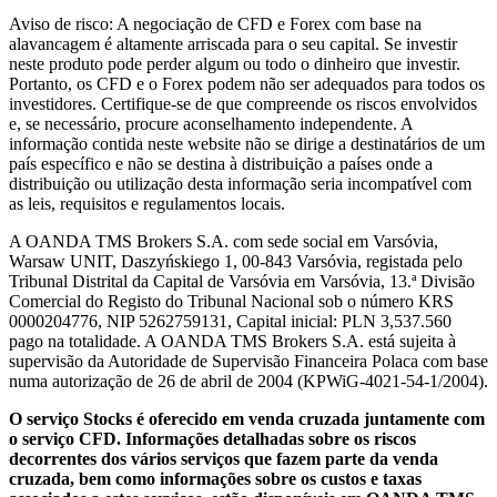
Aviso de risco: A negociação de CFD e Forex com base na
alavancagem é altamente arriscada para o seu capital. Se investir
neste produto pode perder algum ou todo o dinheiro que investir.
Portanto, os CFD e o Forex podem não ser adequados para todos os
investidores. Certifique-se de que compreende os riscos envolvidos
e, se necessário, procure aconselhamento independente. A
informação contida neste website não se dirige a destinatários de um
país específico e não se destina à distribuição a países onde a
distribuição ou utilização desta informação seria incompatível com
as leis, requisitos e regulamentos locais.
A OANDA TMS Brokers S.A. com sede social em Varsóvia,
Warsaw UNIT, Daszyńskiego 1, 00-843 Varsóvia, registada pelo
Tribunal Distrital da Capital de Varsóvia em Varsóvia, 13.ª Divisão
Comercial do Registo do Tribunal Nacional sob o número KRS
0000204776, NIP 5262759131, Capital inicial: PLN 3,537.560
pago na totalidade. A OANDA TMS Brokers S.A. está sujeita à
supervisão da Autoridade de Supervisão Financeira Polaca com base
numa autorização de 26 de abril de 2004 (KPWiG-4021-54-1/2004).
O serviço Stocks é oferecido em venda cruzada juntamente com
o serviço CFD. Informações detalhadas sobre os riscos
decorrentes dos vários serviços que fazem parte da venda
cruzada, bem como informações sobre os custos e taxas