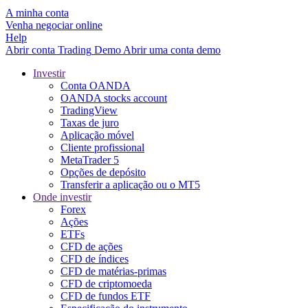
A minha conta
Venha negociar online
Help
Abrir conta
Trading
Demo
Abrir uma conta demo
Investir
Conta OANDA
OANDA stocks account
TradingView
Taxas de juro
Aplicação móvel
Cliente profissional
MetaTrader 5
Opções de depósito
Transferir a aplicação ou o MT5
Onde investir
Forex
Ações
ETFs
CFD de ações
CFD de índices
CFD de matérias-primas
CFD de criptomoeda
CFD de fundos ETF