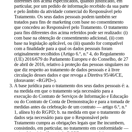
diferentes dos acima especificados, quando justificado, em
particular, por um pedido de informação recebido da sua parte
e pelo âmbito da atividade comercial do Responsável pelo
Tratamento. Os seus dados pessoais podem também ser
tratados para fins de marketing com base no consentimento
que concedeu ao Responsável pelo Tratamento. O tratamento
para fins diferentes dos acima referidos pode ser realizado: (i)
com base na obtenção de consentimento adicional, (ii) com
base na legislação aplicável, ou (iii) quando for compatível
com a finalidade para a qual os dados pessoais foram
originalmente recolhidos (Artigo 6.º, n.º 4, do Regulamento
(UE) 2016/679 do Parlamento Europeu e do Conselho, de 27
de abril de 2016, relativo à proteção das pessoas singulares no
que diz respeito ao tratamento de dados pessoais e à livre
circulação desses dados e que revoga a Diretiva 95/46/CE,
(doravante: «RGPD»).
A base jurídica para o tratamento dos seus dados pessoais é: a.
na medida em que o tratamento seja necessário para a
execução do Contrato de Serviços de Informação e Educação
ou do Contrato de Conta de Demonstração e para a tomada de
medidas antes da celebração de um contrato — artigo 6.º, n.º
1, alínea b) do RGPD; b. na medida em que o tratamento de
dados seja necessário para que o Responsável pelo
Tratamento cumpra as obrigações legais que lhe incumbem,
consistindo, em particular, no tratamento em conformidade —