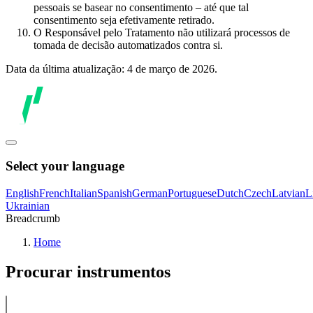
pessoais se basear no consentimento – até que tal
consentimento seja efetivamente retirado.
O Responsável pelo Tratamento não utilizará processos de
tomada de decisão automatizados contra si.
Data da última atualização: 4 de março de 2026.
Select your language
English
French
Italian
Spanish
German
Portuguese
Dutch
Czech
Latvian
L
Ukrainian
Breadcrumb
Home
Procurar instrumentos