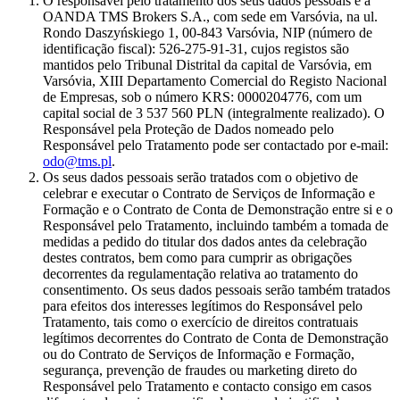
O responsável pelo tratamento dos seus dados pessoais é a
OANDA TMS Brokers S.A., com sede em Varsóvia, na ul.
Rondo Daszyńskiego 1, 00-843 Varsóvia, NIP (número de
identificação fiscal): 526-275-91-31, cujos registos são
mantidos pelo Tribunal Distrital da capital de Varsóvia, em
Varsóvia, XIII Departamento Comercial do Registo Nacional
de Empresas, sob o número KRS: 0000204776, com um
capital social de 3 537 560 PLN (integralmente realizado). O
Responsável pela Proteção de Dados nomeado pelo
Responsável pelo Tratamento pode ser contactado por e-mail:
odo@tms.pl
.
Os seus dados pessoais serão tratados com o objetivo de
celebrar e executar o Contrato de Serviços de Informação e
Formação e o Contrato de Conta de Demonstração entre si e o
Responsável pelo Tratamento, incluindo também a tomada de
medidas a pedido do titular dos dados antes da celebração
destes contratos, bem como para cumprir as obrigações
decorrentes da regulamentação relativa ao tratamento do
consentimento. Os seus dados pessoais serão também tratados
para efeitos dos interesses legítimos do Responsável pelo
Tratamento, tais como o exercício de direitos contratuais
legítimos decorrentes do Contrato de Conta de Demonstração
ou do Contrato de Serviços de Informação e Formação,
segurança, prevenção de fraudes ou marketing direto do
Responsável pelo Tratamento e contacto consigo em casos