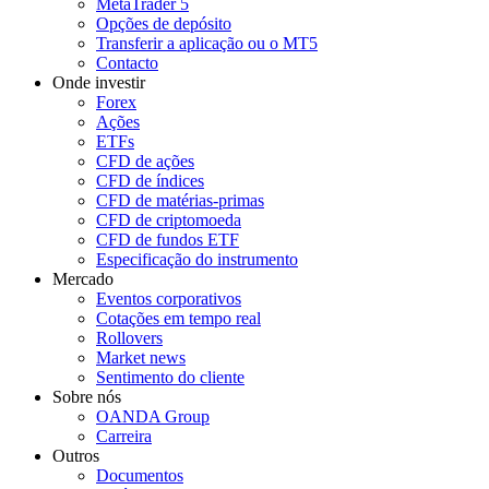
MetaTrader 5
Opções de depósito
Transferir a aplicação ou o MT5
Contacto
Onde investir
Forex
Ações
ETFs
CFD de ações
CFD de índices
CFD de matérias-primas
CFD de criptomoeda
CFD de fundos ETF
Especificação do instrumento
Mercado
Eventos corporativos
Cotações em tempo real
Rollovers
Market news
Sentimento do cliente
Sobre nós
OANDA Group
Carreira
Outros
Documentos