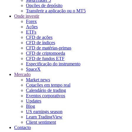
MetaTrader 5
Opções de depósito
Transferir a aplicação ou o MT5
Onde investir
Forex
Ações
ETFs
CFD de ações
CFD de índices
CFD de matérias-primas
CFD de criptomoeda
CFD de fundos ETF
Especificação do instrumento
SpaceX
Mercado
Market news
Cotações em tempo real
Calendário de trading
Eventos corporativos
Updates
Blog
US earnings season
Learn TradingView
Client sentiment
Contacto