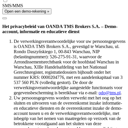
SMS/MMS
Open een demo-rekening »
Het privacybeleid van OANDA TMS Brokers S.A. – Demo-
account, informatie en educatieve dienst
De verwerkingsverantwoordelijke voor uw persoonsgegevens
is OANDA TMS Brokers S.A., gevestigd te Warschau, ul.
Rondo Daszyńskiego 1, 00-843 Warschau, NIP
(belastingnummer): 526-275-91-31, waarvoor de
Arrondissementsrechtbank voor de hoofdstad Warschau in
Warschau, XIIIe Handelsafdeling van het Nationaal
Gerechtsregister, registratiedossiers bijhoudt onder het
nummer KRS: 0000204776, met een aandelenkapitaal van 3
537 560 PLN (volledig gestort). De door de
verwerkingsverantwoordelijke aangestelde functionaris voor
gegevensbescherming is bereikbaar via e-mail:
odo@tms.pl
.
Uw persoonsgegevens worden verwerkt met het oog op het
sluiten en uitvoeren van de overeenkomst inzake informatie-
en educatieve diensten en de overeenkomst inzake de demo-
account tussen u en de verwerkingsverantwoordelijke, met
inbegrip van het nemen van maatregelen op verzoek van de
betrokkene voorafgaand aan het sluiten van deze