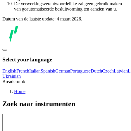
De verwerkingsverantwoordelijke zal geen gebruik maken
van geautomatiseerde besluitvorming ten aanzien van u.
Datum van de laatste update: 4 maart 2026.
Select your language
English
French
Italian
Spanish
German
Portuguese
Dutch
Czech
Latvian
L
Ukrainian
Breadcrumb
Home
Zoek naar instrumenten