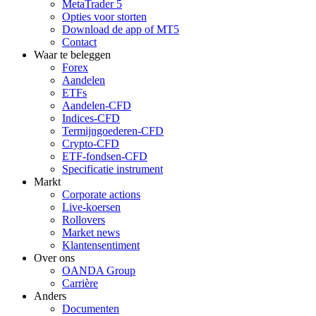
MetaTrader 5
Opties voor storten
Download de app of MT5
Contact
Waar te beleggen
Forex
Aandelen
ETFs
Aandelen-CFD
Indices-CFD
Termijngoederen-CFD
Crypto-CFD
ETF-fondsen-CFD
Specificatie instrument
Markt
Corporate actions
Live-koersen
Rollovers
Market news
Klantensentiment
Over ons
OANDA Group
Carrière
Anders
Documenten