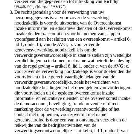
verkeer van die gegevens en tot intrekking van Richtlijn
95/46/EG, (hierna: ‘AVG’).
De rechtsgrondslag voor de verwerking van uw
persoonsgegevens is: a. voor zover de verwerking
noodzakelijk is voor de uitvoering van de Overeenkomst
inzake informatie- en educatieve diensten of de Overeenkomst
inzake de demo-account en voor het nemen van stappen
voorafgaand aan het sluiten van een overeenkomst – artikel 6,
lid 1, onder b), van de AVG; b. voor zover de
gegevensverwerking noodzakelijk is om de
verwerkingsverantwoordelijke in staat te stellen zijn wettelijke
verplichtingen na te komen, met name wat betreft de naleving
van de regelgeving – artikel 6, lid 1, onder c, van de AVG; c.
voor zover de verwerking noodzakelijk is voor doeleinden die
voortvloeien uit de gerechtvaardigde belangen van de
verwerkingsverantwoordelijke, zoals het verrichten van
noodzakelijke betalingen en het doen gelden van vorderingen
die voortvloeien uit de gesloten overeenkomst inzake
informatie- en educatieve diensten of de overeenkomst inzake
de demo-account, beveiliging, fraudepreventie of direct
marketing door de verwerkingsverantwoordelijke of het
contact met u opnemen, voor zover dit met name
gerechtvaardigd is door een van u ontvangen verzoek en de
reikwijdte van de bedrijfsactiviteiten van de
verwerkingsverantwoordelijke – artikel 6, lid 1, onder f, van