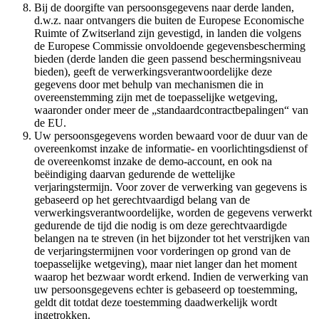
Bij de doorgifte van persoonsgegevens naar derde landen,
d.w.z. naar ontvangers die buiten de Europese Economische
Ruimte of Zwitserland zijn gevestigd, in landen die volgens
de Europese Commissie onvoldoende gegevensbescherming
bieden (derde landen die geen passend beschermingsniveau
bieden), geeft de verwerkingsverantwoordelijke deze
gegevens door met behulp van mechanismen die in
overeenstemming zijn met de toepasselijke wetgeving,
waaronder onder meer de „standaardcontractbepalingen“ van
de EU.
Uw persoonsgegevens worden bewaard voor de duur van de
overeenkomst inzake de informatie- en voorlichtingsdienst of
de overeenkomst inzake de demo-account, en ook na
beëindiging daarvan gedurende de wettelijke
verjaringstermijn. Voor zover de verwerking van gegevens is
gebaseerd op het gerechtvaardigd belang van de
verwerkingsverantwoordelijke, worden de gegevens verwerkt
gedurende de tijd die nodig is om deze gerechtvaardigde
belangen na te streven (in het bijzonder tot het verstrijken van
de verjaringstermijnen voor vorderingen op grond van de
toepasselijke wetgeving), maar niet langer dan het moment
waarop het bezwaar wordt erkend. Indien de verwerking van
uw persoonsgegevens echter is gebaseerd op toestemming,
geldt dit totdat deze toestemming daadwerkelijk wordt
ingetrokken.