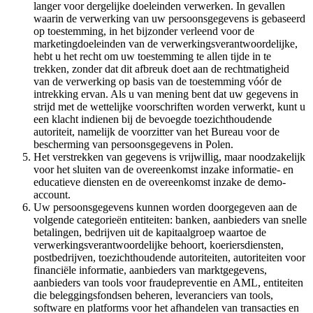
langer voor dergelijke doeleinden verwerken. In gevallen
waarin de verwerking van uw persoonsgegevens is gebaseerd
op toestemming, in het bijzonder verleend voor de
marketingdoeleinden van de verwerkingsverantwoordelijke,
hebt u het recht om uw toestemming te allen tijde in te
trekken, zonder dat dit afbreuk doet aan de rechtmatigheid
van de verwerking op basis van de toestemming vóór de
intrekking ervan. Als u van mening bent dat uw gegevens in
strijd met de wettelijke voorschriften worden verwerkt, kunt u
een klacht indienen bij de bevoegde toezichthoudende
autoriteit, namelijk de voorzitter van het Bureau voor de
bescherming van persoonsgegevens in Polen.
Het verstrekken van gegevens is vrijwillig, maar noodzakelijk
voor het sluiten van de overeenkomst inzake informatie- en
educatieve diensten en de overeenkomst inzake de demo-
account.
Uw persoonsgegevens kunnen worden doorgegeven aan de
volgende categorieën entiteiten: banken, aanbieders van snelle
betalingen, bedrijven uit de kapitaalgroep waartoe de
verwerkingsverantwoordelijke behoort, koeriersdiensten,
postbedrijven, toezichthoudende autoriteiten, autoriteiten voor
financiële informatie, aanbieders van marktgegevens,
aanbieders van tools voor fraudepreventie en AML, entiteiten
die beleggingsfondsen beheren, leveranciers van tools,
software en platforms voor het afhandelen van transacties en