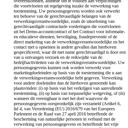
overeenkomsten, alsmede om te voldoen aan verplichtingen
die voortvloeien uit regelgeving inzake de verwerking van
toestemming. Uw persoonsgegevens worden ook verwerkt
ten behoeve van de gerechtvaardigde belangen van de
verwerkingsverantwoordelijke, zoals de uitoefening van
gerechtvaardigde contractuele vorderingen die voortvloeien
uit het Demo-accountcontract of het Contract voor informatie-
en educatieve diensten, beveiliging, fraudepreventie of de
direct marketing van de verwerkingsverantwoordelijke en het
contact met u opnemen in andere gevallen dan hierboven
gespecificeerd, waar dit met name gerechtvaardigd is door een
van u ontvangen verzoek en de reikwijdte van de
bedrijfsactiviteiten van de verwerkingsverantwoordelijke. Uw
persoonsgegevens kunnen ook worden verwerkt voor
marketingdoeleinden op basis van de toestemming die u aan
de verwerkingsverantwoordelijke hebt gegeven. Verwerking
voor andere doeleinden dan de hierboven genoemde kan
plaatsvinden: (i) op basis van het verkrijgen van aanvullende
toestemming, (ii) op basis van toepasselijke wetgeving, of (iii)
wanneer dit verenigbaar is met het doel waarvoor de
persoonsgegevens oorspronkelijk zijn verzameld (Artikel 6,
lid 4, van Verordening (EU) 2016/679 van het Europees
Parlement en de Raad van 27 april 2016 betreffende de
bescherming van natuurlijke personen in verband met de
verwerking van persoonsgegevens en betreffende het vrije