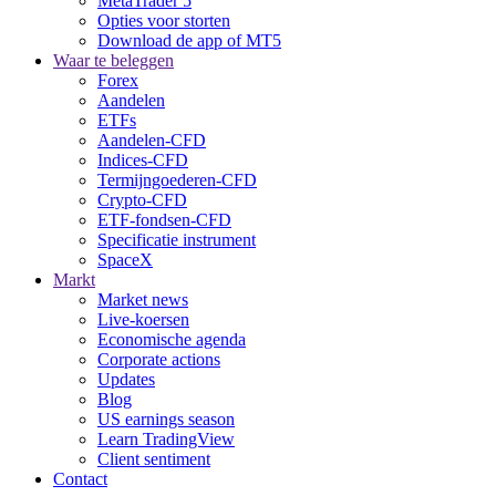
MetaTrader 5
Opties voor storten
Download de app of MT5
Waar te beleggen
Forex
Aandelen
ETFs
Aandelen-CFD
Indices-CFD
Termijngoederen-CFD
Crypto-CFD
ETF-fondsen-CFD
Specificatie instrument
SpaceX
Markt
Market news
Live-koersen
Economische agenda
Corporate actions
Updates
Blog
US earnings season
Learn TradingView
Client sentiment
Contact