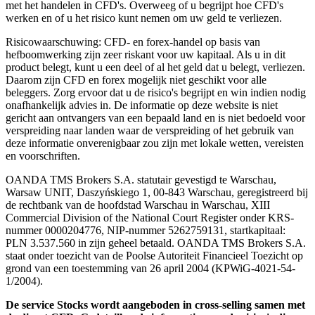
met het handelen in CFD's. Overweeg of u begrijpt hoe CFD's
werken en of u het risico kunt nemen om uw geld te verliezen.
Risicowaarschuwing: CFD- en forex-handel op basis van
hefboomwerking zijn zeer riskant voor uw kapitaal. Als u in dit
product belegt, kunt u een deel of al het geld dat u belegt, verliezen.
Daarom zijn CFD en forex mogelijk niet geschikt voor alle
beleggers. Zorg ervoor dat u de risico's begrijpt en win indien nodig
onafhankelijk advies in. De informatie op deze website is niet
gericht aan ontvangers van een bepaald land en is niet bedoeld voor
verspreiding naar landen waar de verspreiding of het gebruik van
deze informatie onverenigbaar zou zijn met lokale wetten, vereisten
en voorschriften.
OANDA TMS Brokers S.A. statutair gevestigd te Warschau,
Warsaw UNIT, Daszyńskiego 1, 00-843 Warschau, geregistreerd bij
de rechtbank van de hoofdstad Warschau in Warschau, XIII
Commercial Division of the National Court Register onder KRS-
nummer 0000204776, NIP-nummer 5262759131, startkapitaal:
PLN 3.537.560 in zijn geheel betaald. OANDA TMS Brokers S.A.
staat onder toezicht van de Poolse Autoriteit Financieel Toezicht op
grond van een toestemming van 26 april 2004 (KPWiG-4021-54-
1/2004).
De service Stocks wordt aangeboden in cross-selling samen met