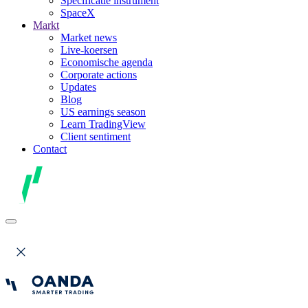
Specificatie instrument
SpaceX
Markt
Market news
Live-koersen
Economische agenda
Corporate actions
Updates
Blog
US earnings season
Learn TradingView
Client sentiment
Contact