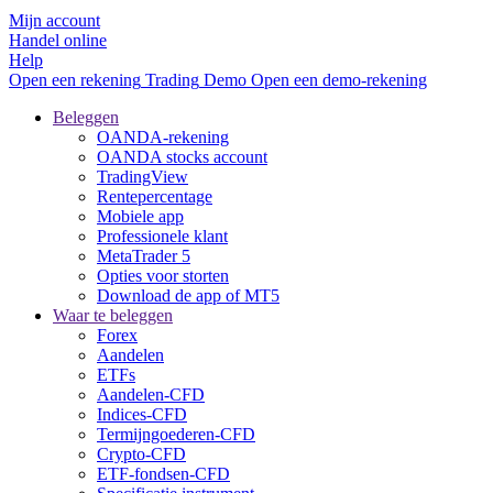
Mijn account
Handel online
Help
Open een rekening
Trading
Demo
Open een demo-rekening
Beleggen
OANDA-rekening
OANDA stocks account
TradingView
Rentepercentage
Mobiele app
Professionele klant
MetaTrader 5
Opties voor storten
Download de app of MT5
Waar te beleggen
Forex
Aandelen
ETFs
Aandelen-CFD
Indices-CFD
Termijngoederen-CFD
Crypto-CFD
ETF-fondsen-CFD