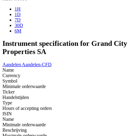
1H
1D
7D
30D
6M
Instrument specification for Grand City
Properties SA
Aandelen
Aandelen-CFD
Name
Currency
Symbol
Minimale orderwaarde
Ticker
Handelstijden
Type
Hours of accepting orders
ISIN
Name
Minimale orderwaarde
Beschrijving
Maximale orderwaarde