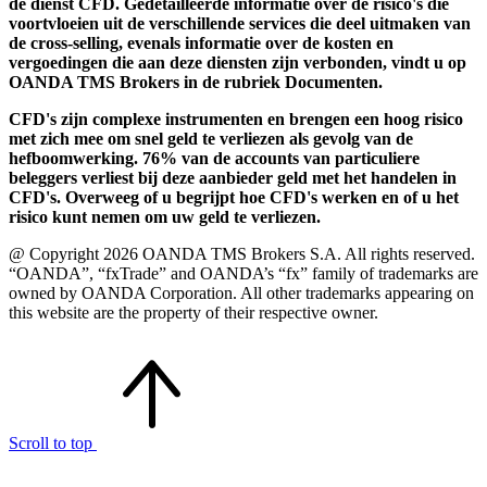
de dienst CFD. Gedetailleerde informatie over de risico's die
voortvloeien uit de verschillende services die deel uitmaken van
de cross-selling, evenals informatie over de kosten en
vergoedingen die aan deze diensten zijn verbonden, vindt u op
OANDA TMS Brokers in de rubriek Documenten.
CFD's zijn complexe instrumenten en brengen een hoog risico
met zich mee om snel geld te verliezen als gevolg van de
hefboomwerking. 76% van de accounts van particuliere
beleggers verliest bij deze aanbieder geld met het handelen in
CFD's. Overweeg of u begrijpt hoe CFD's werken en of u het
risico kunt nemen om uw geld te verliezen.
@ Copyright 2026 OANDA TMS Brokers S.A. All rights reserved.
“OANDA”, “fxTrade” and OANDA’s “fx” family of trademarks are
owned by OANDA Corporation. All other trademarks appearing on
this website are the property of their respective owner.
Scroll to top