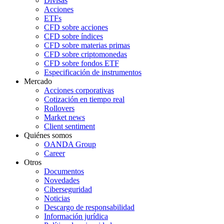
Divisas
Acciones
ETFs
CFD sobre acciones
CFD sobre índices
CFD sobre materias primas
CFD sobre criptomonedas
CFD sobre fondos ETF
Especificación de instrumentos
Mercado
Acciones corporativas
Cotización en tiempo real
Rollovers
Market news
Client sentiment
Quiénes somos
OANDA Group
Career
Otros
Documentos
Novedades
Ciberseguridad
Noticias
Descargo de responsabilidad
Información jurídica