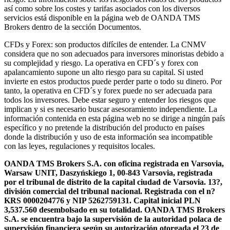
así como sobre los costes y tarifas asociados con los diversos
servicios está disponible en la página web de OANDA TMS
Brokers dentro de la sección Documentos.
CFDs y Forex: son productos difíciles de entender. La CNMV
considera que no son adecuados para inversores minoristas debido a
su complejidad y riesgo. La operativa en CFD´s y forex con
apalancamiento supone un alto riesgo para su capital. Si usted
invierte en estos productos puede perder parte o todo su dinero. Por
tanto, la operativa en CFD´s y forex puede no ser adecuada para
todos los inversores. Debe estar seguro y entender los riesgos que
implican y si es necesario buscar asesoramiento independiente. La
información contenida en esta página web no se dirige a ningún país
específico y no pretende la distribución del producto en países
donde la distribución y uso de esta información sea incompatible
con las leyes, regulaciones y requisitos locales.
OANDA TMS Brokers S.A. con oficina registrada en Varsovia,
Warsaw UNIT, Daszyńskiego 1, 00-843 Varsovia, registrada
por el tribunal de distrito de la capital ciudad de Varsovia. 13?,
división comercial del tribunal nacional. Registrada con el n?
KRS 0000204776 y NIP 5262759131. Capital inicial PLN
3,537.560 desembolsado en su totalidad. OANDA TMS Brokers
S.A. se encuentra bajo la supervisión de la autoridad polaca de
supervisión financiera según su autorización otorgada el 23 de