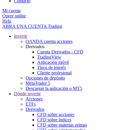
Contacto
Mi cuenta
Opere online
Help
ABRA UNA CUENTA
Trading
Invertir
OANDA cuenta acciones
Derivados
Cuenta Derivados - CFD
TradingView
Aplicación móvil
Tipos de interés
Cliente profesional
Opciones de depósito
MetaTrader 5
Descargar la aplicación o MT5
Dónde invertir
Acciones
ETFs
Derivados
CFD sobre acciones
CFD sobre índices
CFD sobre materias primas