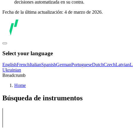
decisiones automatizada en su contra.
Fecha de la última actualización: 4 de marzo de 2026.
Select your language
English
French
Italian
Spanish
German
Portuguese
Dutch
Czech
Latvian
L
Ukrainian
Breadcrumb
Home
Búsqueda de instrumentos