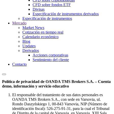
CFD sobre criptomonedas
CFD sobre fondos ETF
Divisas
Especificación de instrumentos derivados
Especificación de instrumentos
Mercado
Market News
Cotización en tiempo real
Calendario económico
Blog
Updates
Derivados
Acciones corporativas
Sentimiento del cliente
Contacto
Política de privacidad de OANDA TMS Brokers S.A. – Cuenta
demo, información y servicio educativo
El responsable del tratamiento de sus datos personales es
OANDA TMS Brokers S.A., con sede en Varsovia, ul.
Rondo Daszyńskiego 1, 00-843 Varsovia, NIP (Número de
identificación fiscal): 526-275-91-31, para la cual el Tribunal
de Distrito de la capital de Varsovia, en Varsovia, XIII Sala