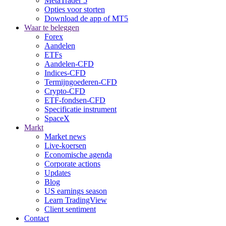
MetaTrader 5
Opties voor storten
Download de app of MT5
Waar te beleggen
Forex
Aandelen
ETFs
Aandelen-CFD
Indices-CFD
Termijngoederen-CFD
Crypto-CFD
ETF-fondsen-CFD
Specificatie instrument
SpaceX
Markt
Market news
Live-koersen
Economische agenda
Corporate actions
Updates
Blog
US earnings season
Learn TradingView
Client sentiment
Contact