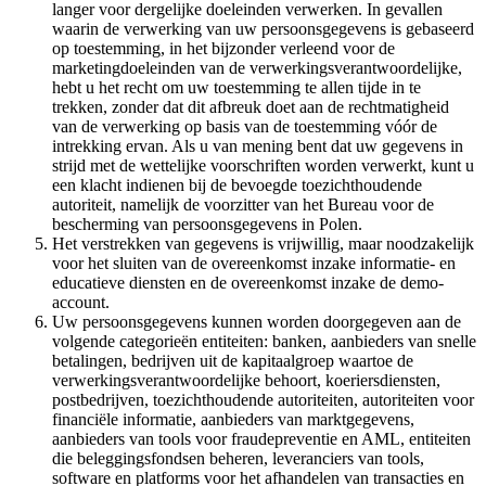
langer voor dergelijke doeleinden verwerken. In gevallen
waarin de verwerking van uw persoonsgegevens is gebaseerd
op toestemming, in het bijzonder verleend voor de
marketingdoeleinden van de verwerkingsverantwoordelijke,
hebt u het recht om uw toestemming te allen tijde in te
trekken, zonder dat dit afbreuk doet aan de rechtmatigheid
van de verwerking op basis van de toestemming vóór de
intrekking ervan. Als u van mening bent dat uw gegevens in
strijd met de wettelijke voorschriften worden verwerkt, kunt u
een klacht indienen bij de bevoegde toezichthoudende
autoriteit, namelijk de voorzitter van het Bureau voor de
bescherming van persoonsgegevens in Polen.
Het verstrekken van gegevens is vrijwillig, maar noodzakelijk
voor het sluiten van de overeenkomst inzake informatie- en
educatieve diensten en de overeenkomst inzake de demo-
account.
Uw persoonsgegevens kunnen worden doorgegeven aan de
volgende categorieën entiteiten: banken, aanbieders van snelle
betalingen, bedrijven uit de kapitaalgroep waartoe de
verwerkingsverantwoordelijke behoort, koeriersdiensten,
postbedrijven, toezichthoudende autoriteiten, autoriteiten voor
financiële informatie, aanbieders van marktgegevens,
aanbieders van tools voor fraudepreventie en AML, entiteiten
die beleggingsfondsen beheren, leveranciers van tools,
software en platforms voor het afhandelen van transacties en