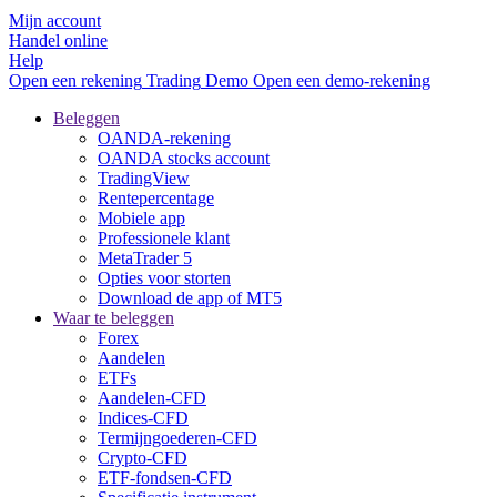
Mijn account
Handel online
Help
Open een rekening
Trading
Demo
Open een demo-rekening
Beleggen
OANDA-rekening
OANDA stocks account
TradingView
Rentepercentage
Mobiele app
Professionele klant
MetaTrader 5
Opties voor storten
Download de app of MT5
Waar te beleggen
Forex
Aandelen
ETFs
Aandelen-CFD
Indices-CFD
Termijngoederen-CFD
Crypto-CFD
ETF-fondsen-CFD