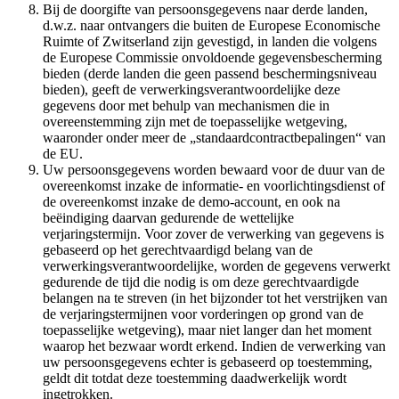
Bij de doorgifte van persoonsgegevens naar derde landen,
d.w.z. naar ontvangers die buiten de Europese Economische
Ruimte of Zwitserland zijn gevestigd, in landen die volgens
de Europese Commissie onvoldoende gegevensbescherming
bieden (derde landen die geen passend beschermingsniveau
bieden), geeft de verwerkingsverantwoordelijke deze
gegevens door met behulp van mechanismen die in
overeenstemming zijn met de toepasselijke wetgeving,
waaronder onder meer de „standaardcontractbepalingen“ van
de EU.
Uw persoonsgegevens worden bewaard voor de duur van de
overeenkomst inzake de informatie- en voorlichtingsdienst of
de overeenkomst inzake de demo-account, en ook na
beëindiging daarvan gedurende de wettelijke
verjaringstermijn. Voor zover de verwerking van gegevens is
gebaseerd op het gerechtvaardigd belang van de
verwerkingsverantwoordelijke, worden de gegevens verwerkt
gedurende de tijd die nodig is om deze gerechtvaardigde
belangen na te streven (in het bijzonder tot het verstrijken van
de verjaringstermijnen voor vorderingen op grond van de
toepasselijke wetgeving), maar niet langer dan het moment
waarop het bezwaar wordt erkend. Indien de verwerking van
uw persoonsgegevens echter is gebaseerd op toestemming,
geldt dit totdat deze toestemming daadwerkelijk wordt
ingetrokken.