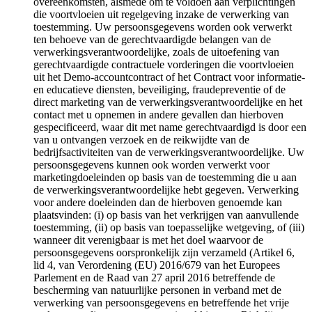
overeenkomsten, alsmede om te voldoen aan verplichtingen
die voortvloeien uit regelgeving inzake de verwerking van
toestemming. Uw persoonsgegevens worden ook verwerkt
ten behoeve van de gerechtvaardigde belangen van de
verwerkingsverantwoordelijke, zoals de uitoefening van
gerechtvaardigde contractuele vorderingen die voortvloeien
uit het Demo-accountcontract of het Contract voor informatie-
en educatieve diensten, beveiliging, fraudepreventie of de
direct marketing van de verwerkingsverantwoordelijke en het
contact met u opnemen in andere gevallen dan hierboven
gespecificeerd, waar dit met name gerechtvaardigd is door een
van u ontvangen verzoek en de reikwijdte van de
bedrijfsactiviteiten van de verwerkingsverantwoordelijke. Uw
persoonsgegevens kunnen ook worden verwerkt voor
marketingdoeleinden op basis van de toestemming die u aan
de verwerkingsverantwoordelijke hebt gegeven. Verwerking
voor andere doeleinden dan de hierboven genoemde kan
plaatsvinden: (i) op basis van het verkrijgen van aanvullende
toestemming, (ii) op basis van toepasselijke wetgeving, of (iii)
wanneer dit verenigbaar is met het doel waarvoor de
persoonsgegevens oorspronkelijk zijn verzameld (Artikel 6,
lid 4, van Verordening (EU) 2016/679 van het Europees
Parlement en de Raad van 27 april 2016 betreffende de
bescherming van natuurlijke personen in verband met de
verwerking van persoonsgegevens en betreffende het vrije