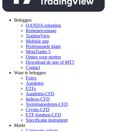
Beleggen
OANDA-rekening
Rentepercentage
TradingView
Mobiele app
Professionele klant
MetaTrader 5
Opties voor storten
Download de app of MT5
Contact
Waar te beleggen
Forex
Aandelen
ETFs
Aandelen-CFD
Indices-CFD
Termijngoederen-CFD
Crypto-CFD
ETF-fondsen-CFD
Specificatie instrument
Markt
Corporate actions