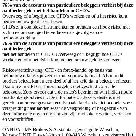
76% van de accounts van particuliere beleggers verliest bij deze
aanbieder geld met het handelen in CFD's.
Overweeg of u begrijpt hoe CFD's werken en of u het risico kunt
nemen om uw geld te verliezen.
CFD's zijn complexe instrumenten en brengen een hoog risico met
zich mee om snel geld te verliezen als gevolg van de
hefboomwerking.
76% van de accounts van particuliere beleggers verliest bij deze
aanbieder geld
met het handelen in CFD's. Overweeg of u begrijpt hoe CFD's
werken en of u het risico kunt nemen om uw geld te verliezen.
Risicowaarschuwing: CFD- en forex-handel op basis van
hefboomwerking zijn zeer riskant voor uw kapitaal. Als u in dit
product belegt, kunt u een deel of al het geld dat u belegt, verliezen.
Daarom zijn CFD en forex mogelijk niet geschikt voor alle
beleggers. Zorg ervoor dat u de risico's begrijpt en win indien nodig
onafhankelijk advies in. De informatie op deze website is niet
gericht aan ontvangers van een bepaald land en is niet bedoeld voor
verspreiding naar landen waar de verspreiding of het gebruik van
deze informatie onverenigbaar zou zijn met lokale wetten, vereisten
en voorschriften.
OANDA TMS Brokers S.A. statutair gevestigd te Warschau,
Warsaw UNIT, Daszyńskiego 1, 00-843 Warschau, geregistreerd bij