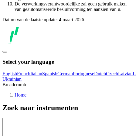
De verwerkingsverantwoordelijke zal geen gebruik maken
van geautomatiseerde besluitvorming ten aanzien van u.
Datum van de laatste update: 4 maart 2026.
Select your language
English
French
Italian
Spanish
German
Portuguese
Dutch
Czech
Latvian
L
Ukrainian
Breadcrumb
Home
Zoek naar instrumenten