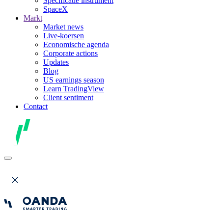
Specificatie instrument
SpaceX
Markt
Market news
Live-koersen
Economische agenda
Corporate actions
Updates
Blog
US earnings season
Learn TradingView
Client sentiment
Contact