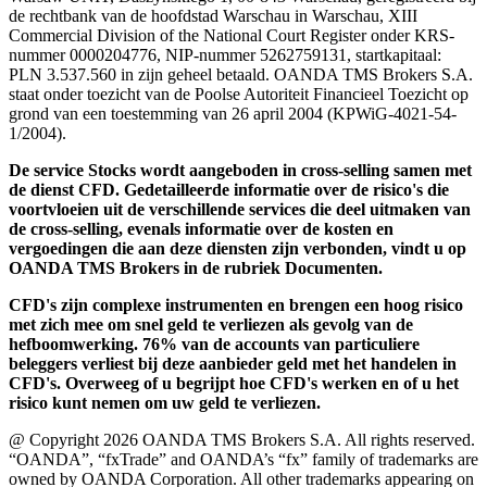
de rechtbank van de hoofdstad Warschau in Warschau, XIII
Commercial Division of the National Court Register onder KRS-
nummer 0000204776, NIP-nummer 5262759131, startkapitaal:
PLN 3.537.560 in zijn geheel betaald. OANDA TMS Brokers S.A.
staat onder toezicht van de Poolse Autoriteit Financieel Toezicht op
grond van een toestemming van 26 april 2004 (KPWiG-4021-54-
1/2004).
De service Stocks wordt aangeboden in cross-selling samen met
de dienst CFD. Gedetailleerde informatie over de risico's die
voortvloeien uit de verschillende services die deel uitmaken van
de cross-selling, evenals informatie over de kosten en
vergoedingen die aan deze diensten zijn verbonden, vindt u op
OANDA TMS Brokers in de rubriek Documenten.
CFD's zijn complexe instrumenten en brengen een hoog risico
met zich mee om snel geld te verliezen als gevolg van de
hefboomwerking. 76% van de accounts van particuliere
beleggers verliest bij deze aanbieder geld met het handelen in
CFD's. Overweeg of u begrijpt hoe CFD's werken en of u het
risico kunt nemen om uw geld te verliezen.
@ Copyright 2026 OANDA TMS Brokers S.A. All rights reserved.
“OANDA”, “fxTrade” and OANDA’s “fx” family of trademarks are
owned by OANDA Corporation. All other trademarks appearing on