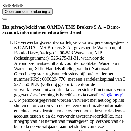
SMS/MMS
Open een demo-rekening »
Het privacybeleid van OANDA TMS Brokers S.A. – Demo-
account, informatie en educatieve dienst
De verwerkingsverantwoordelijke voor uw persoonsgegevens
is OANDA TMS Brokers S.A., gevestigd te Warschau, ul.
Rondo Daszyńskiego 1, 00-843 Warschau, NIP
(belastingnummer): 526-275-91-31, waarvoor de
Arrondissementsrechtbank voor de hoofdstad Warschau in
Warschau, XIIIe Handelsafdeling van het Nationaal
Gerechtsregister, registratiedossiers bijhoudt onder het
nummer KRS: 0000204776, met een aandelenkapitaal van 3
537 560 PLN (volledig gestort). De door de
verwerkingsverantwoordelijke aangestelde functionaris voor
gegevensbescherming is bereikbaar via e-mail:
odo@tms.pl
.
Uw persoonsgegevens worden verwerkt met het oog op het
sluiten en uitvoeren van de overeenkomst inzake informatie-
en educatieve diensten en de overeenkomst inzake de demo-
account tussen u en de verwerkingsverantwoordelijke, met
inbegrip van het nemen van maatregelen op verzoek van de
betrokkene voorafgaand aan het sluiten van deze