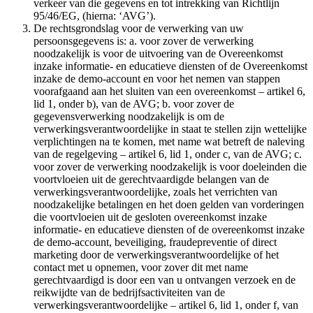
verkeer van die gegevens en tot intrekking van Richtlijn
95/46/EG, (hierna: ‘AVG’).
De rechtsgrondslag voor de verwerking van uw
persoonsgegevens is: a. voor zover de verwerking
noodzakelijk is voor de uitvoering van de Overeenkomst
inzake informatie- en educatieve diensten of de Overeenkomst
inzake de demo-account en voor het nemen van stappen
voorafgaand aan het sluiten van een overeenkomst – artikel 6,
lid 1, onder b), van de AVG; b. voor zover de
gegevensverwerking noodzakelijk is om de
verwerkingsverantwoordelijke in staat te stellen zijn wettelijke
verplichtingen na te komen, met name wat betreft de naleving
van de regelgeving – artikel 6, lid 1, onder c, van de AVG; c.
voor zover de verwerking noodzakelijk is voor doeleinden die
voortvloeien uit de gerechtvaardigde belangen van de
verwerkingsverantwoordelijke, zoals het verrichten van
noodzakelijke betalingen en het doen gelden van vorderingen
die voortvloeien uit de gesloten overeenkomst inzake
informatie- en educatieve diensten of de overeenkomst inzake
de demo-account, beveiliging, fraudepreventie of direct
marketing door de verwerkingsverantwoordelijke of het
contact met u opnemen, voor zover dit met name
gerechtvaardigd is door een van u ontvangen verzoek en de
reikwijdte van de bedrijfsactiviteiten van de
verwerkingsverantwoordelijke – artikel 6, lid 1, onder f, van