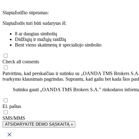
Slaptažodžio stiprumas:
Slaptažodis turi būti sudarytas iš:
8 ar daugiau simbolių
Didžiųjų ir mažųjų raidžių
Bent vieno skaitmenų ir specialiojo simbolio
Check all consents
Patvirtinu, kad perskaičiau ir sutinku su „OANDA TMS Brokers S.A
tvarkymo klausimais pagrindas. Suprantu, kad galiu bet kada šios pasl
Sutinku gauti „OANDA TMS Brokers S.A.” rinkodaros informaciją 
El. paštas
SMS/MMS
ATSIDARYKITE DEMO SĄSKAITĄ »