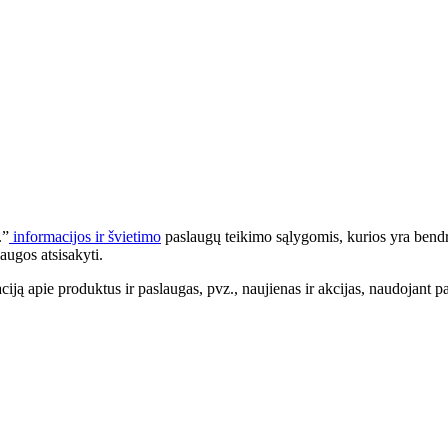
.”
informacijos ir švietimo
paslaugų teikimo sąlygomis, kurios yra bendr
augos atsisakyti.
apie produktus ir paslaugas, pvz., naujienas ir akcijas, naudojant pa