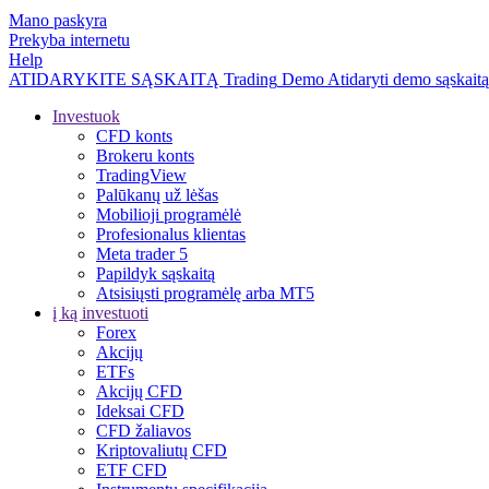
Mano paskyra
Prekyba internetu
Help
ATIDARYKITE SĄSKAITĄ
Trading
Demo
Atidaryti demo sąskaitą
Investuok
CFD konts
Brokeru konts
TradingView
Palūkanų už lėšas
Mobilioji programėlė
Profesionalus klientas
Meta trader 5
Papildyk sąskaitą
Atsisiųsti programėlę arba MT5
į ką investuoti
Forex
Akcijų
ETFs
Akcijų CFD
Ideksai CFD
CFD žaliavos
Kriptovaliutų CFD
ETF CFD