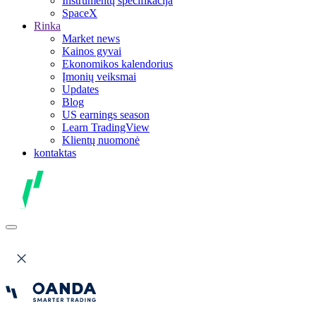
Instrumentų specifikacija
SpaceX
Rinka
Market news
Kainos gyvai
Ekonomikos kalendorius
Įmonių veiksmai
Updates
Blog
US earnings season
Learn TradingView
Klientų nuomonė
kontaktas