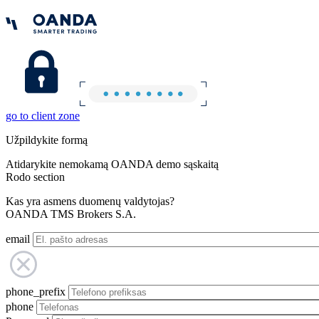
go to client zone
Užpildykite formą
Atidarykite nemokamą OANDA demo sąskaitą
Rodo section
Kas yra asmens duomenų valdytojas?
OANDA TMS Brokers S.A.
email
phone_prefix
phone