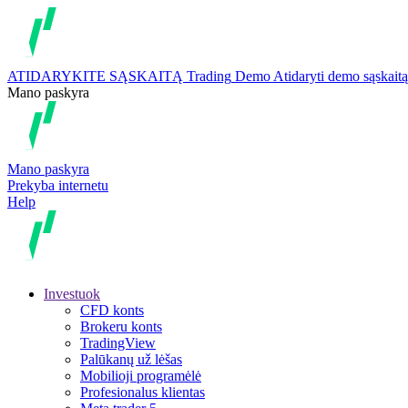
ATIDARYKITE SĄSKAITĄ
Trading
Demo
Atidaryti demo sąskaitą
Mano paskyra
Mano paskyra
Prekyba internetu
Help
Investuok
CFD konts
Brokeru konts
TradingView
Palūkanų už lėšas
Mobilioji programėlė
Profesionalus klientas