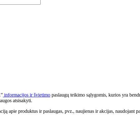
.”
informacijos ir švietimo
paslaugų teikimo sąlygomis, kurios yra bendr
augos atsisakyti.
apie produktus ir paslaugas, pvz., naujienas ir akcijas, naudojant pa