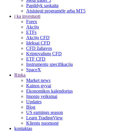
Meta trader 5
Papildyk sąskaitą
Atsisiųsti programėlę arba MT5
į ką investuoti
Forex
Akcijų
ETFs
Akcijų CFD
Ideksai CFD
CFD žaliavos
Kriptovaliutų CFD
ETF CFD
Instrumentų specifikacija
SpaceX
Rinka
Market news
Kainos gyvai
Ekonomikos kalendorius
Įmonių veiksmai
Updates
Blog
US earnings season
Learn TradingView
Klientų nuomonė
kontaktas