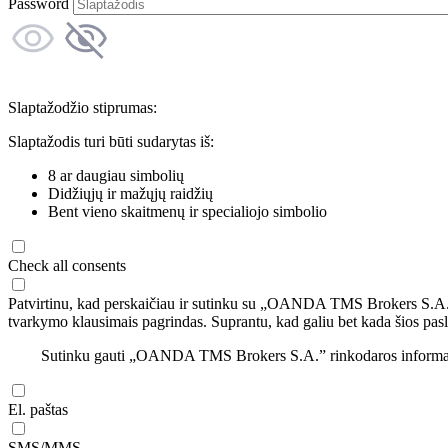
Password
Slaptažodžio stiprumas:
Slaptažodis turi būti sudarytas iš:
8 ar daugiau simbolių
Didžiųjų ir mažųjų raidžių
Bent vieno skaitmenų ir specialiojo simbolio
Check all consents
Patvirtinu, kad perskaičiau ir sutinku su „OANDA TMS Brokers S.A
tvarkymo klausimais pagrindas. Suprantu, kad galiu bet kada šios pasl
Sutinku gauti „OANDA TMS Brokers S.A.” rinkodaros informaciją 
El. paštas
SMS/MMS