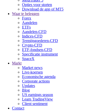
MetaTrader 5
Opties voor storten
Download de app of MT5
Waar te beleggen
Forex
Aandelen
ETFs
Aandelen-CFD
Indices-CFD
Termijngoederen-CFD
Crypto-CFD
ETF-fondsen-CFD
Specificatie instrument
SpaceX
Markt
Market news
Live-koersen
Economische agenda
Corporate actions
Updates
Blog
US earnings season
Learn TradingView
Client sentiment
Contact