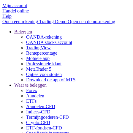
Mijn account
Handel online
Help
Open een rekening
Trading
Demo
Open een demo-rekening
Beleggen
OANDA-rekening
OANDA stocks account
TradingView
Rentepercentage
Mobiele app
Professionele klant
MetaTrader 5
Opties voor storten
Download de app of MT5
Waar te beleggen
Forex
Aandelen
ETFs
Aandelen-CFD
Indices-CFD
Termijngoederen-CFD
Crypto-CFD
ETF-fondsen-CFD