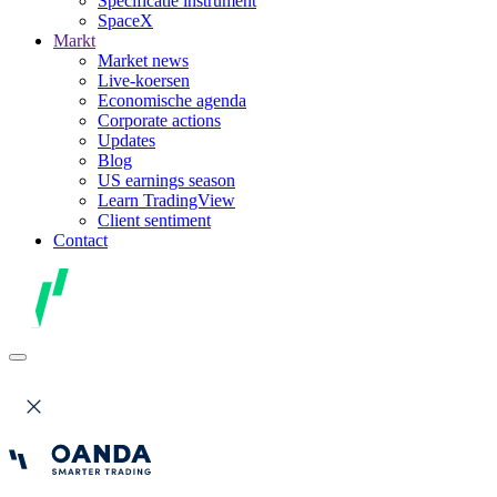
Specificatie instrument
SpaceX
Markt
Market news
Live-koersen
Economische agenda
Corporate actions
Updates
Blog
US earnings season
Learn TradingView
Client sentiment
Contact