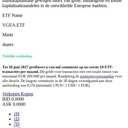
marktkapitalisatie gewogen index van grote, middelgrote en kleine
kapitalisatieaandelen in de ontwikkelde Europese markten.
ETF Name
VGEA.ETF
Markt
shares
Tijdelijke aanbieding:
Tot 30 juni 2027 profiteert u van nul commissie op uw eerste 10 ETF-
transacties per maand.
Dit geldt voor transacties met een totale omzet van
maximaal EUR 200.000 per maand. Raadpleeg de
promotievoorwaarden
voor
alle details. De laagste commissie in de 30 dagen voorafgaand aan deze
aanbieding was 0,1% (minimaal 5 PLN / 1 USD / 1 EUR).
Verkopen
Kopen
BID
0.0000
ASK
0.0000
1H
1D
7D