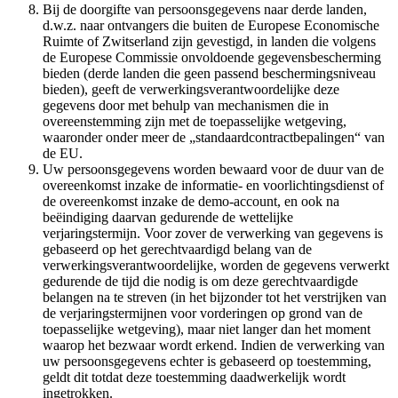
Bij de doorgifte van persoonsgegevens naar derde landen,
d.w.z. naar ontvangers die buiten de Europese Economische
Ruimte of Zwitserland zijn gevestigd, in landen die volgens
de Europese Commissie onvoldoende gegevensbescherming
bieden (derde landen die geen passend beschermingsniveau
bieden), geeft de verwerkingsverantwoordelijke deze
gegevens door met behulp van mechanismen die in
overeenstemming zijn met de toepasselijke wetgeving,
waaronder onder meer de „standaardcontractbepalingen“ van
de EU.
Uw persoonsgegevens worden bewaard voor de duur van de
overeenkomst inzake de informatie- en voorlichtingsdienst of
de overeenkomst inzake de demo-account, en ook na
beëindiging daarvan gedurende de wettelijke
verjaringstermijn. Voor zover de verwerking van gegevens is
gebaseerd op het gerechtvaardigd belang van de
verwerkingsverantwoordelijke, worden de gegevens verwerkt
gedurende de tijd die nodig is om deze gerechtvaardigde
belangen na te streven (in het bijzonder tot het verstrijken van
de verjaringstermijnen voor vorderingen op grond van de
toepasselijke wetgeving), maar niet langer dan het moment
waarop het bezwaar wordt erkend. Indien de verwerking van
uw persoonsgegevens echter is gebaseerd op toestemming,
geldt dit totdat deze toestemming daadwerkelijk wordt
ingetrokken.