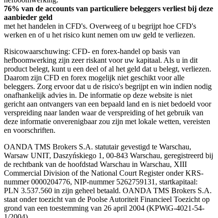
76% van de accounts van particuliere beleggers verliest bij deze
aanbieder geld
met het handelen in CFD's. Overweeg of u begrijpt hoe CFD's
werken en of u het risico kunt nemen om uw geld te verliezen.
Risicowaarschuwing: CFD- en forex-handel op basis van
hefboomwerking zijn zeer riskant voor uw kapitaal. Als u in dit
product belegt, kunt u een deel of al het geld dat u belegt, verliezen.
Daarom zijn CFD en forex mogelijk niet geschikt voor alle
beleggers. Zorg ervoor dat u de risico's begrijpt en win indien nodig
onafhankelijk advies in. De informatie op deze website is niet
gericht aan ontvangers van een bepaald land en is niet bedoeld voor
verspreiding naar landen waar de verspreiding of het gebruik van
deze informatie onverenigbaar zou zijn met lokale wetten, vereisten
en voorschriften.
OANDA TMS Brokers S.A. statutair gevestigd te Warschau,
Warsaw UNIT, Daszyńskiego 1, 00-843 Warschau, geregistreerd bij
de rechtbank van de hoofdstad Warschau in Warschau, XIII
Commercial Division of the National Court Register onder KRS-
nummer 0000204776, NIP-nummer 5262759131, startkapitaal:
PLN 3.537.560 in zijn geheel betaald. OANDA TMS Brokers S.A.
staat onder toezicht van de Poolse Autoriteit Financieel Toezicht op
grond van een toestemming van 26 april 2004 (KPWiG-4021-54-
1/2004).