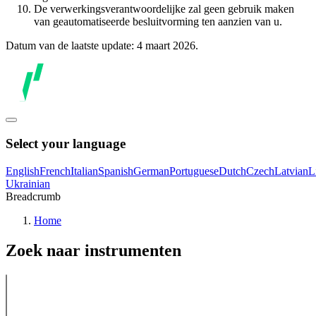
De verwerkingsverantwoordelijke zal geen gebruik maken
van geautomatiseerde besluitvorming ten aanzien van u.
Datum van de laatste update: 4 maart 2026.
Select your language
English
French
Italian
Spanish
German
Portuguese
Dutch
Czech
Latvian
L
Ukrainian
Breadcrumb
Home
Zoek naar instrumenten