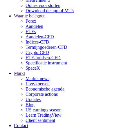
MetaTrader 5
Opties voor storten
Download de app of MT5
Waar te beleggen
Forex
Aandelen
ETFs
Aandelen-CFD
Indices-CFD
Termijngoederen-CFD
Crypto-CFD
ETF-fondsen-CFD
Specificatie instrument
SpaceX
Markt
Market news
Live-koersen
Economische agenda
Corporate actions
Updates
Blog
US earnings season
Learn TradingView
Client sentiment
Contact