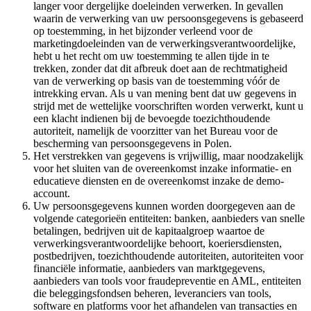
langer voor dergelijke doeleinden verwerken. In gevallen
waarin de verwerking van uw persoonsgegevens is gebaseerd
op toestemming, in het bijzonder verleend voor de
marketingdoeleinden van de verwerkingsverantwoordelijke,
hebt u het recht om uw toestemming te allen tijde in te
trekken, zonder dat dit afbreuk doet aan de rechtmatigheid
van de verwerking op basis van de toestemming vóór de
intrekking ervan. Als u van mening bent dat uw gegevens in
strijd met de wettelijke voorschriften worden verwerkt, kunt u
een klacht indienen bij de bevoegde toezichthoudende
autoriteit, namelijk de voorzitter van het Bureau voor de
bescherming van persoonsgegevens in Polen.
Het verstrekken van gegevens is vrijwillig, maar noodzakelijk
voor het sluiten van de overeenkomst inzake informatie- en
educatieve diensten en de overeenkomst inzake de demo-
account.
Uw persoonsgegevens kunnen worden doorgegeven aan de
volgende categorieën entiteiten: banken, aanbieders van snelle
betalingen, bedrijven uit de kapitaalgroep waartoe de
verwerkingsverantwoordelijke behoort, koeriersdiensten,
postbedrijven, toezichthoudende autoriteiten, autoriteiten voor
financiële informatie, aanbieders van marktgegevens,
aanbieders van tools voor fraudepreventie en AML, entiteiten
die beleggingsfondsen beheren, leveranciers van tools,
software en platforms voor het afhandelen van transacties en