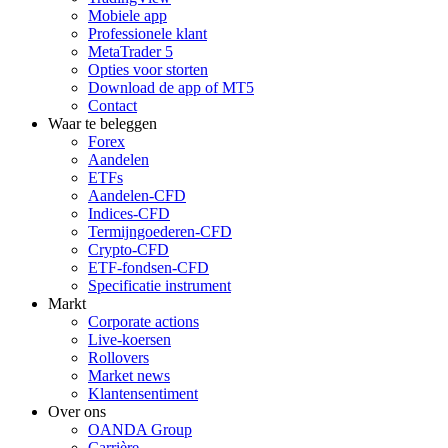
Mobiele app
Professionele klant
MetaTrader 5
Opties voor storten
Download de app of MT5
Contact
Waar te beleggen
Forex
Aandelen
ETFs
Aandelen-CFD
Indices-CFD
Termijngoederen-CFD
Crypto-CFD
ETF-fondsen-CFD
Specificatie instrument
Markt
Corporate actions
Live-koersen
Rollovers
Market news
Klantensentiment
Over ons
OANDA Group
Carrière