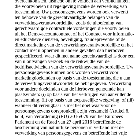
overeenkomsten, alsmede om te voldoen aan verplichtingen
die voortvloeien uit regelgeving inzake de verwerking van
toestemming. Uw persoonsgegevens worden ook verwerkt
ten behoeve van de gerechtvaardigde belangen van de
verwerkingsverantwoordelijke, zoals de uitoefening van
gerechtvaardigde contractuele vorderingen die voortvloeien
uit het Demo-accountcontract of het Contract voor informatie-
en educatieve diensten, beveiliging, fraudepreventie of de
direct marketing van de verwerkingsverantwoordelijke en het
contact met u opnemen in andere gevallen dan hierboven
gespecificeerd, waar dit met name gerechtvaardigd is door een
van u ontvangen verzoek en de reikwijdte van de
bedrijfsactiviteiten van de verwerkingsverantwoordelijke. Uw
persoonsgegevens kunnen ook worden verwerkt voor
marketingdoeleinden op basis van de toestemming die u aan
de verwerkingsverantwoordelijke hebt gegeven. Verwerking
voor andere doeleinden dan de hierboven genoemde kan
plaatsvinden: (i) op basis van het verkrijgen van aanvullende
toestemming, (ii) op basis van toepasselijke wetgeving, of (iii)
wanneer dit verenigbaar is met het doel waarvoor de
persoonsgegevens oorspronkelijk zijn verzameld (Artikel 6,
lid 4, van Verordening (EU) 2016/679 van het Europees
Parlement en de Raad van 27 april 2016 betreffende de
bescherming van natuurlijke personen in verband met de
verwerking van persoonsgegevens en betreffende het vrije