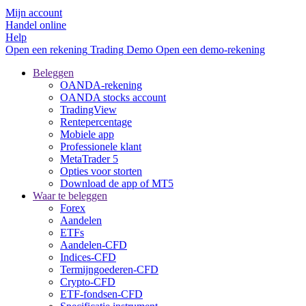
Mijn account
Handel online
Help
Open een rekening
Trading
Demo
Open een demo-rekening
Beleggen
OANDA-rekening
OANDA stocks account
TradingView
Rentepercentage
Mobiele app
Professionele klant
MetaTrader 5
Opties voor storten
Download de app of MT5
Waar te beleggen
Forex
Aandelen
ETFs
Aandelen-CFD
Indices-CFD
Termijngoederen-CFD
Crypto-CFD
ETF-fondsen-CFD