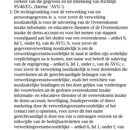
verkeer van die gegevens en tot intrekking van Richtlijn
95/46/EG, (hierna: ‘AVG’).
De rechtsgrondslag voor de verwerking van uw
persoonsgegevens is: a. voor zover de verwerking
noodzakelijk is voor de uitvoering van de Overeenkomst
inzake informatie- en educatieve diensten of de Overeenkomst
inzake de demo-account en voor het nemen van stappen
voorafgaand aan het sluiten van een overeenkomst – artikel 6,
lid 1, onder b), van de AVG; b. voor zover de
gegevensverwerking noodzakelijk is om de
verwerkingsverantwoordelijke in staat te stellen zijn wettelijke
verplichtingen na te komen, met name wat betreft de naleving
van de regelgeving – artikel 6, lid 1, onder c, van de AVG; c.
voor zover de verwerking noodzakelijk is voor doeleinden die
voortvloeien uit de gerechtvaardigde belangen van de
verwerkingsverantwoordelijke, zoals het verrichten van
noodzakelijke betalingen en het doen gelden van vorderingen
die voortvloeien uit de gesloten overeenkomst inzake
informatie- en educatieve diensten of de overeenkomst inzake
de demo-account, beveiliging, fraudepreventie of direct
marketing door de verwerkingsverantwoordelijke of het
contact met u opnemen, voor zover dit met name
gerechtvaardigd is door een van u ontvangen verzoek en de
reikwijdte van de bedrijfsactiviteiten van de
verwerkingsverantwoordelijke – artikel 6, lid 1, onder f, van