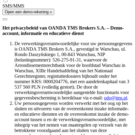
SMS/MMS
Open een demo-rekening »
Het privacybeleid van OANDA TMS Brokers S.A. – Demo-
account, informatie en educatieve dienst
De verwerkingsverantwoordelijke voor uw persoonsgegevens
is OANDA TMS Brokers S.A., gevestigd te Warschau, ul.
Rondo Daszyńskiego 1, 00-843 Warschau, NIP
(belastingnummer): 526-275-91-31, waarvoor de
Arrondissementsrechtbank voor de hoofdstad Warschau in
Warschau, XIIIe Handelsafdeling van het Nationaal
Gerechtsregister, registratiedossiers bijhoudt onder het
nummer KRS: 0000204776, met een aandelenkapitaal van 3
537 560 PLN (volledig gestort). De door de
verwerkingsverantwoordelijke aangestelde functionaris voor
gegevensbescherming is bereikbaar via e-mail:
odo@tms.pl
.
Uw persoonsgegevens worden verwerkt met het oog op het
sluiten en uitvoeren van de overeenkomst inzake informatie-
en educatieve diensten en de overeenkomst inzake de demo-
account tussen u en de verwerkingsverantwoordelijke, met
inbegrip van het nemen van maatregelen op verzoek van de
betrokkene voorafgaand aan het sluiten van deze