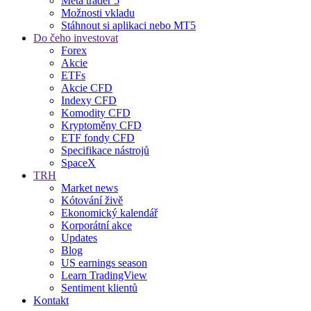
Meta trader 5
Možnosti vkladu
Stáhnout si aplikaci nebo MT5
Do čeho investovat
Forex
Akcie
ETFs
Akcie CFD
Indexy CFD
Komodity CFD
Kryptoměny CFD
ETF fondy CFD
Specifikace nástrojů
SpaceX
TRH
Market news
Kótování živě
Ekonomický kalendář
Korporátní akce
Updates
Blog
US earnings season
Learn TradingView
Sentiment klientů
Kontakt