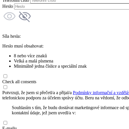
Telefonní číslo
Heslo
Síla hesla:
Heslo musí obsahovat:
8 nebo více znaků
Velká a malá písmena
Minimálně jedna číslice a speciální znak
Check all consents
Potvrzuji, že jsem si přečetl/a a přijal/a
Podmínky informační a vzdělá
telefonickou podporu za účelem správy účtu. Beru na vědomí, že odbě
Souhlasím s tím, že budu dostávat marketingové informace od s
kontaktní údaje, jež jsem uvedl/a v:
E-mailu