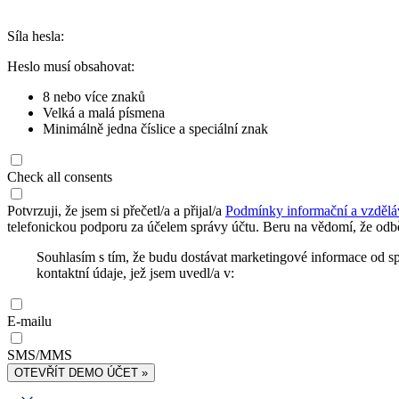
Síla hesla:
Heslo musí obsahovat:
8 nebo více znaků
Velká a malá písmena
Minimálně jedna číslice a speciální znak
Check all consents
Potvrzuji, že jsem si přečetl/a a přijal/a
Podmínky informační a vzdělá
telefonickou podporu za účelem správy účtu. Beru na vědomí, že odbě
Souhlasím s tím, že budu dostávat marketingové informace od s
kontaktní údaje, jež jsem uvedl/a v:
E-mailu
SMS/MMS
OTEVŘÍT DEMO ÚČET »