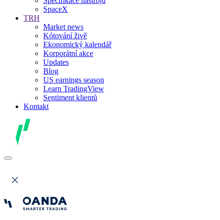
Specifikace nástrojů
SpaceX
TRH
Market news
Kótování živě
Ekonomický kalendář
Korporátní akce
Updates
Blog
US earnings season
Learn TradingView
Sentiment klientů
Kontakt