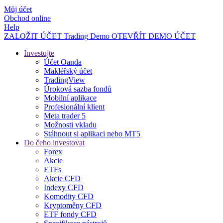
Můj účet
Obchod online
Help
ZALOŽIT ÚČET
Trading
Demo
OTEVŘÍT DEMO ÚČET
Investujte
Účet Oanda
Makléřský účet
TradingView
Úroková sazba fondů
Mobilní aplikace
Profesionální klient
Meta trader 5
Možnosti vkladu
Stáhnout si aplikaci nebo MT5
Do čeho investovat
Forex
Akcie
ETFs
Akcie CFD
Indexy CFD
Komodity CFD
Kryptoměny CFD
ETF fondy CFD