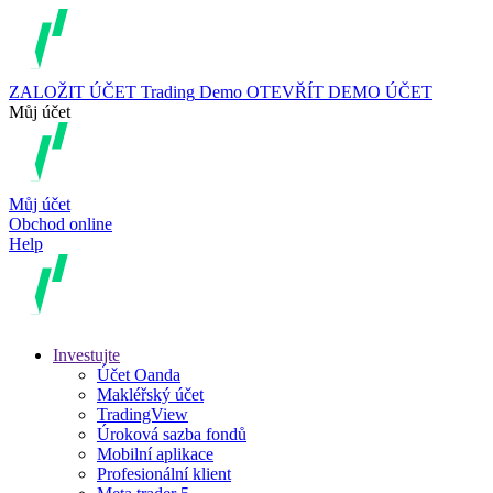
ZALOŽIT ÚČET
Trading
Demo
OTEVŘÍT DEMO ÚČET
Můj účet
Můj účet
Obchod online
Help
Investujte
Účet Oanda
Makléřský účet
TradingView
Úroková sazba fondů
Mobilní aplikace
Profesionální klient