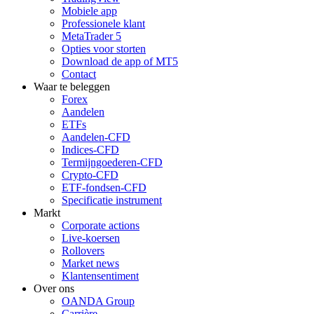
Mobiele app
Professionele klant
MetaTrader 5
Opties voor storten
Download de app of MT5
Contact
Waar te beleggen
Forex
Aandelen
ETFs
Aandelen-CFD
Indices-CFD
Termijngoederen-CFD
Crypto-CFD
ETF-fondsen-CFD
Specificatie instrument
Markt
Corporate actions
Live-koersen
Rollovers
Market news
Klantensentiment
Over ons
OANDA Group
Carrière