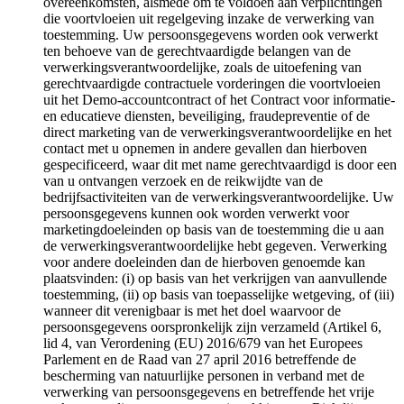
overeenkomsten, alsmede om te voldoen aan verplichtingen
die voortvloeien uit regelgeving inzake de verwerking van
toestemming. Uw persoonsgegevens worden ook verwerkt
ten behoeve van de gerechtvaardigde belangen van de
verwerkingsverantwoordelijke, zoals de uitoefening van
gerechtvaardigde contractuele vorderingen die voortvloeien
uit het Demo-accountcontract of het Contract voor informatie-
en educatieve diensten, beveiliging, fraudepreventie of de
direct marketing van de verwerkingsverantwoordelijke en het
contact met u opnemen in andere gevallen dan hierboven
gespecificeerd, waar dit met name gerechtvaardigd is door een
van u ontvangen verzoek en de reikwijdte van de
bedrijfsactiviteiten van de verwerkingsverantwoordelijke. Uw
persoonsgegevens kunnen ook worden verwerkt voor
marketingdoeleinden op basis van de toestemming die u aan
de verwerkingsverantwoordelijke hebt gegeven. Verwerking
voor andere doeleinden dan de hierboven genoemde kan
plaatsvinden: (i) op basis van het verkrijgen van aanvullende
toestemming, (ii) op basis van toepasselijke wetgeving, of (iii)
wanneer dit verenigbaar is met het doel waarvoor de
persoonsgegevens oorspronkelijk zijn verzameld (Artikel 6,
lid 4, van Verordening (EU) 2016/679 van het Europees
Parlement en de Raad van 27 april 2016 betreffende de
bescherming van natuurlijke personen in verband met de
verwerking van persoonsgegevens en betreffende het vrije