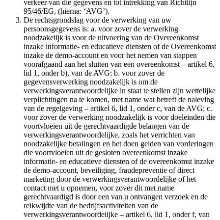
verkeer van die gegevens en tot intrekking van Richtlijn
95/46/EG, (hierna: ‘AVG’).
De rechtsgrondslag voor de verwerking van uw
persoonsgegevens is: a. voor zover de verwerking
noodzakelijk is voor de uitvoering van de Overeenkomst
inzake informatie- en educatieve diensten of de Overeenkomst
inzake de demo-account en voor het nemen van stappen
voorafgaand aan het sluiten van een overeenkomst – artikel 6,
lid 1, onder b), van de AVG; b. voor zover de
gegevensverwerking noodzakelijk is om de
verwerkingsverantwoordelijke in staat te stellen zijn wettelijke
verplichtingen na te komen, met name wat betreft de naleving
van de regelgeving – artikel 6, lid 1, onder c, van de AVG; c.
voor zover de verwerking noodzakelijk is voor doeleinden die
voortvloeien uit de gerechtvaardigde belangen van de
verwerkingsverantwoordelijke, zoals het verrichten van
noodzakelijke betalingen en het doen gelden van vorderingen
die voortvloeien uit de gesloten overeenkomst inzake
informatie- en educatieve diensten of de overeenkomst inzake
de demo-account, beveiliging, fraudepreventie of direct
marketing door de verwerkingsverantwoordelijke of het
contact met u opnemen, voor zover dit met name
gerechtvaardigd is door een van u ontvangen verzoek en de
reikwijdte van de bedrijfsactiviteiten van de
verwerkingsverantwoordelijke – artikel 6, lid 1, onder f, van