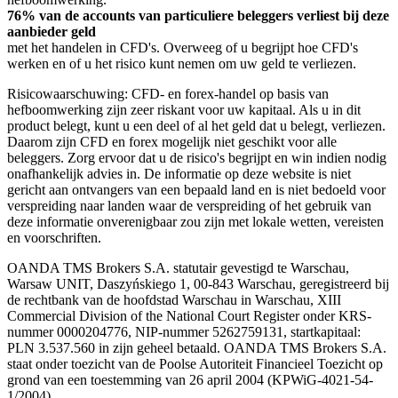
76% van de accounts van particuliere beleggers verliest bij deze
aanbieder geld
met het handelen in CFD's. Overweeg of u begrijpt hoe CFD's
werken en of u het risico kunt nemen om uw geld te verliezen.
Risicowaarschuwing: CFD- en forex-handel op basis van
hefboomwerking zijn zeer riskant voor uw kapitaal. Als u in dit
product belegt, kunt u een deel of al het geld dat u belegt, verliezen.
Daarom zijn CFD en forex mogelijk niet geschikt voor alle
beleggers. Zorg ervoor dat u de risico's begrijpt en win indien nodig
onafhankelijk advies in. De informatie op deze website is niet
gericht aan ontvangers van een bepaald land en is niet bedoeld voor
verspreiding naar landen waar de verspreiding of het gebruik van
deze informatie onverenigbaar zou zijn met lokale wetten, vereisten
en voorschriften.
OANDA TMS Brokers S.A. statutair gevestigd te Warschau,
Warsaw UNIT, Daszyńskiego 1, 00-843 Warschau, geregistreerd bij
de rechtbank van de hoofdstad Warschau in Warschau, XIII
Commercial Division of the National Court Register onder KRS-
nummer 0000204776, NIP-nummer 5262759131, startkapitaal:
PLN 3.537.560 in zijn geheel betaald. OANDA TMS Brokers S.A.
staat onder toezicht van de Poolse Autoriteit Financieel Toezicht op
grond van een toestemming van 26 april 2004 (KPWiG-4021-54-
1/2004).