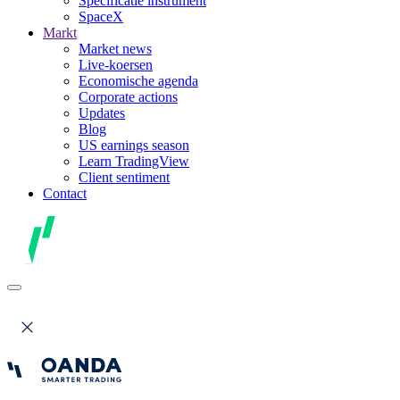
Specificatie instrument
SpaceX
Markt
Market news
Live-koersen
Economische agenda
Corporate actions
Updates
Blog
US earnings season
Learn TradingView
Client sentiment
Contact