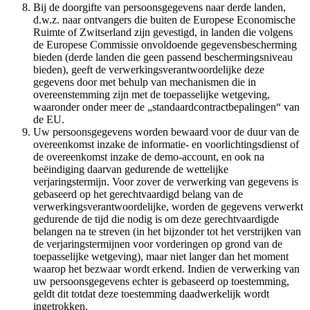
Bij de doorgifte van persoonsgegevens naar derde landen,
d.w.z. naar ontvangers die buiten de Europese Economische
Ruimte of Zwitserland zijn gevestigd, in landen die volgens
de Europese Commissie onvoldoende gegevensbescherming
bieden (derde landen die geen passend beschermingsniveau
bieden), geeft de verwerkingsverantwoordelijke deze
gegevens door met behulp van mechanismen die in
overeenstemming zijn met de toepasselijke wetgeving,
waaronder onder meer de „standaardcontractbepalingen“ van
de EU.
Uw persoonsgegevens worden bewaard voor de duur van de
overeenkomst inzake de informatie- en voorlichtingsdienst of
de overeenkomst inzake de demo-account, en ook na
beëindiging daarvan gedurende de wettelijke
verjaringstermijn. Voor zover de verwerking van gegevens is
gebaseerd op het gerechtvaardigd belang van de
verwerkingsverantwoordelijke, worden de gegevens verwerkt
gedurende de tijd die nodig is om deze gerechtvaardigde
belangen na te streven (in het bijzonder tot het verstrijken van
de verjaringstermijnen voor vorderingen op grond van de
toepasselijke wetgeving), maar niet langer dan het moment
waarop het bezwaar wordt erkend. Indien de verwerking van
uw persoonsgegevens echter is gebaseerd op toestemming,
geldt dit totdat deze toestemming daadwerkelijk wordt
ingetrokken.