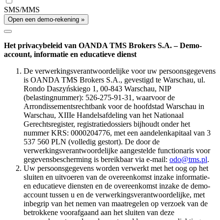
SMS/MMS
Open een demo-rekening »
Het privacybeleid van OANDA TMS Brokers S.A. – Demo-
account, informatie en educatieve dienst
De verwerkingsverantwoordelijke voor uw persoonsgegevens
is OANDA TMS Brokers S.A., gevestigd te Warschau, ul.
Rondo Daszyńskiego 1, 00-843 Warschau, NIP
(belastingnummer): 526-275-91-31, waarvoor de
Arrondissementsrechtbank voor de hoofdstad Warschau in
Warschau, XIIIe Handelsafdeling van het Nationaal
Gerechtsregister, registratiedossiers bijhoudt onder het
nummer KRS: 0000204776, met een aandelenkapitaal van 3
537 560 PLN (volledig gestort). De door de
verwerkingsverantwoordelijke aangestelde functionaris voor
gegevensbescherming is bereikbaar via e-mail:
odo@tms.pl
.
Uw persoonsgegevens worden verwerkt met het oog op het
sluiten en uitvoeren van de overeenkomst inzake informatie-
en educatieve diensten en de overeenkomst inzake de demo-
account tussen u en de verwerkingsverantwoordelijke, met
inbegrip van het nemen van maatregelen op verzoek van de
betrokkene voorafgaand aan het sluiten van deze