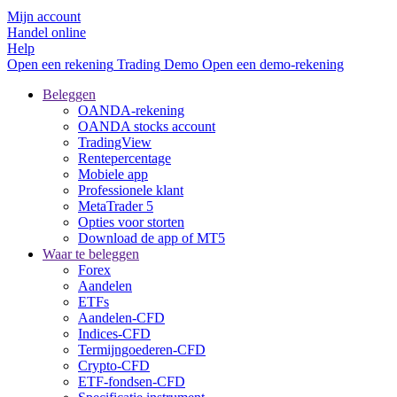
Mijn account
Handel online
Help
Open een rekening
Trading
Demo
Open een demo-rekening
Beleggen
OANDA-rekening
OANDA stocks account
TradingView
Rentepercentage
Mobiele app
Professionele klant
MetaTrader 5
Opties voor storten
Download de app of MT5
Waar te beleggen
Forex
Aandelen
ETFs
Aandelen-CFD
Indices-CFD
Termijngoederen-CFD
Crypto-CFD
ETF-fondsen-CFD