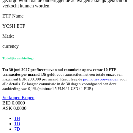
gezorgd wordt dat de onderliggende activa gemakkelijk gekocht of
verkocht kunnen worden.
ETF Name
YCSH.ETF
Markt
currency
Tijdelijke aanbieding:
Tot 30 juni 2027 profiteert u van nul commissie op uw eerste 10 ETF-
transacties per maand.
Dit geldt voor transacties met een totale omzet van
maximaal EUR 200.000 per maand. Raadpleeg de
promotievoorwaarden
voor
alle details. De laagste commissie in de 30 dagen voorafgaand aan deze
aanbieding was 0,1% (minimaal 5 PLN / 1 USD / 1 EUR).
Verkopen
Kopen
BID
0.0000
ASK
0.0000
1H
1D
7D