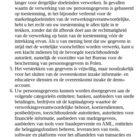
langer voor dergelijke doeleinden verwerken. In gevallen
waarin de verwerking van uw persoonsgegevens is gebaseerd
op toestemming, in het bijzonder verleend voor de
marketingdoeleinden van de verwerkingsverantwoordelijke,
hebt u het recht om uw toestemming te allen tijde in te
trekken, zonder dat dit afbreuk doet aan de rechtmatigheid
van de verwerking op basis van de toestemming vóór de
intrekking ervan. Als u van mening bent dat uw gegevens in
strijd met de wettelijke voorschriften worden verwerkt, kunt u
een klacht indienen bij de bevoegde toezichthoudende
autoriteit, namelijk de voorzitter van het Bureau voor de
bescherming van persoonsgegevens in Polen.
Het verstrekken van gegevens is vrijwillig, maar noodzakelijk
voor het sluiten van de overeenkomst inzake informatie- en
educatieve diensten en de overeenkomst inzake de demo-
account.
Uw persoonsgegevens kunnen worden doorgegeven aan de
volgende categorieën entiteiten: banken, aanbieders van snelle
betalingen, bedrijven uit de kapitaalgroep waartoe de
verwerkingsverantwoordelijke behoort, koeriersdiensten,
postbedrijven, toezichthoudende autoriteiten, autoriteiten voor
financiële informatie, aanbieders van marktgegevens,
aanbieders van tools voor fraudepreventie en AML, entiteiten
die beleggingsfondsen beheren, leveranciers van tools,
software en platforms voor het afhandelen van transacties en