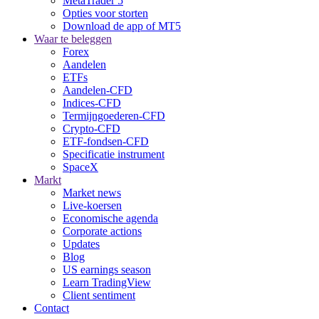
MetaTrader 5
Opties voor storten
Download de app of MT5
Waar te beleggen
Forex
Aandelen
ETFs
Aandelen-CFD
Indices-CFD
Termijngoederen-CFD
Crypto-CFD
ETF-fondsen-CFD
Specificatie instrument
SpaceX
Markt
Market news
Live-koersen
Economische agenda
Corporate actions
Updates
Blog
US earnings season
Learn TradingView
Client sentiment
Contact