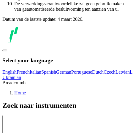
De verwerkingsverantwoordelijke zal geen gebruik maken
van geautomatiseerde besluitvorming ten aanzien van u.
Datum van de laatste update: 4 maart 2026.
Select your language
English
French
Italian
Spanish
German
Portuguese
Dutch
Czech
Latvian
L
Ukrainian
Breadcrumb
Home
Zoek naar instrumenten