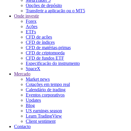
MetaTrader 5
Opções de depósito
Transferir a aplicação ou o MT5
Onde investir
Forex
Ações
ETFs
CFD de ações
CFD de índices
CFD de matérias-primas
CFD de criptomoeda
CFD de fundos ETF
Especificação do instrumento
SpaceX
Mercado
Market news
Cotações em tempo real
Calendário de trading
Eventos corporativos
Updates
Blog
US earnings season
Learn TradingView
Client sentiment
Contacto