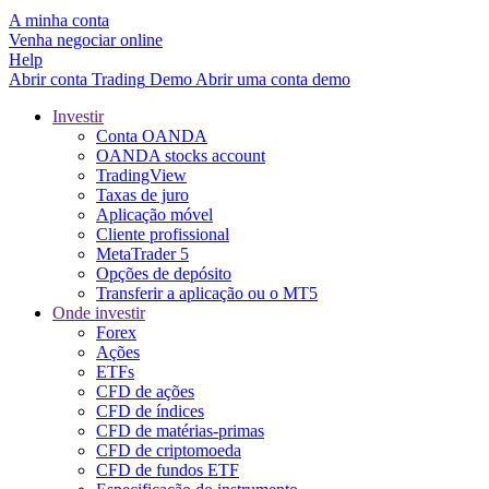
A minha conta
Venha negociar online
Help
Abrir conta
Trading
Demo
Abrir uma conta demo
Investir
Conta OANDA
OANDA stocks account
TradingView
Taxas de juro
Aplicação móvel
Cliente profissional
MetaTrader 5
Opções de depósito
Transferir a aplicação ou o MT5
Onde investir
Forex
Ações
ETFs
CFD de ações
CFD de índices
CFD de matérias-primas
CFD de criptomoeda
CFD de fundos ETF