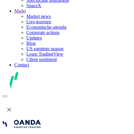
Specificatie instrument
SpaceX
Markt
Market news
Live-koersen
Economische agenda
Corporate actions
Updates
Blog
US earnings season
Learn TradingView
Client sentiment
Contact