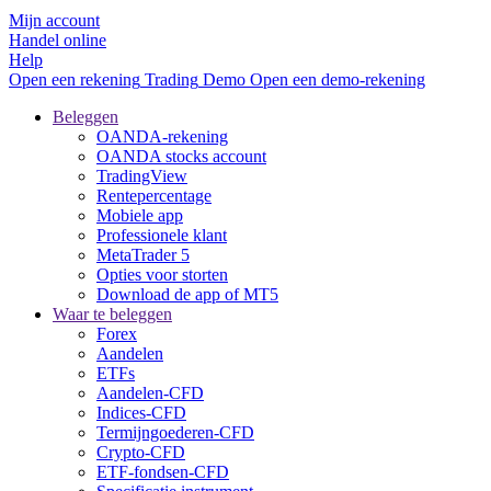
Mijn account
Handel online
Help
Open een rekening
Trading
Demo
Open een demo-rekening
Beleggen
OANDA-rekening
OANDA stocks account
TradingView
Rentepercentage
Mobiele app
Professionele klant
MetaTrader 5
Opties voor storten
Download de app of MT5
Waar te beleggen
Forex
Aandelen
ETFs
Aandelen-CFD
Indices-CFD
Termijngoederen-CFD
Crypto-CFD
ETF-fondsen-CFD