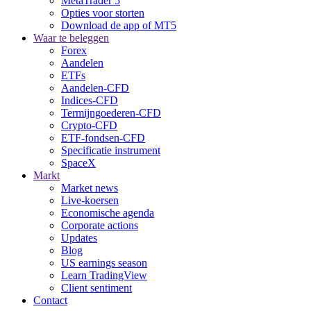
MetaTrader 5
Opties voor storten
Download de app of MT5
Waar te beleggen
Forex
Aandelen
ETFs
Aandelen-CFD
Indices-CFD
Termijngoederen-CFD
Crypto-CFD
ETF-fondsen-CFD
Specificatie instrument
SpaceX
Markt
Market news
Live-koersen
Economische agenda
Corporate actions
Updates
Blog
US earnings season
Learn TradingView
Client sentiment
Contact