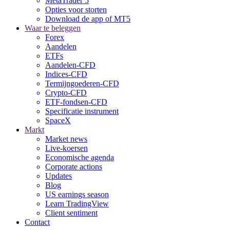
MetaTrader 5
Opties voor storten
Download de app of MT5
Waar te beleggen
Forex
Aandelen
ETFs
Aandelen-CFD
Indices-CFD
Termijngoederen-CFD
Crypto-CFD
ETF-fondsen-CFD
Specificatie instrument
SpaceX
Markt
Market news
Live-koersen
Economische agenda
Corporate actions
Updates
Blog
US earnings season
Learn TradingView
Client sentiment
Contact