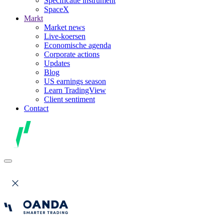
Specificatie instrument
SpaceX
Markt
Market news
Live-koersen
Economische agenda
Corporate actions
Updates
Blog
US earnings season
Learn TradingView
Client sentiment
Contact