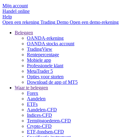
Mijn account
Handel online
Help
Open een rekening
Trading
Demo
Open een demo-rekening
Beleggen
OANDA-rekening
OANDA stocks account
TradingView
Rentepercentage
Mobiele app
Professionele klant
MetaTrader 5
Opties voor storten
Download de app of MT5
Waar te beleggen
Forex
Aandelen
ETFs
Aandelen-CFD
Indices-CFD
Termijngoederen-CFD
Crypto-CFD
ETF-fondsen-CFD