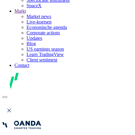
Specificatie instrument
SpaceX
Markt
Market news
Live-koersen
Economische agenda
Corporate actions
Updates
Blog
US earnings season
Learn TradingView
Client sentiment
Contact