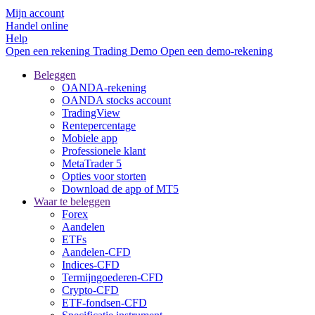
Mijn account
Handel online
Help
Open een rekening
Trading
Demo
Open een demo-rekening
Beleggen
OANDA-rekening
OANDA stocks account
TradingView
Rentepercentage
Mobiele app
Professionele klant
MetaTrader 5
Opties voor storten
Download de app of MT5
Waar te beleggen
Forex
Aandelen
ETFs
Aandelen-CFD
Indices-CFD
Termijngoederen-CFD
Crypto-CFD
ETF-fondsen-CFD