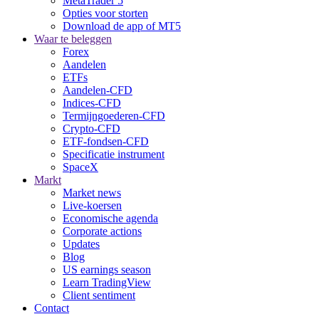
MetaTrader 5
Opties voor storten
Download de app of MT5
Waar te beleggen
Forex
Aandelen
ETFs
Aandelen-CFD
Indices-CFD
Termijngoederen-CFD
Crypto-CFD
ETF-fondsen-CFD
Specificatie instrument
SpaceX
Markt
Market news
Live-koersen
Economische agenda
Corporate actions
Updates
Blog
US earnings season
Learn TradingView
Client sentiment
Contact