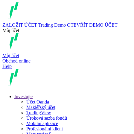
ZALOŽIT ÚČET
Trading
Demo
OTEVŘÍT DEMO ÚČET
Můj účet
Můj účet
Obchod online
Help
Investujte
Účet Oanda
Makléřský účet
TradingView
Úroková sazba fondů
Mobilní aplikace
Profesionální klient