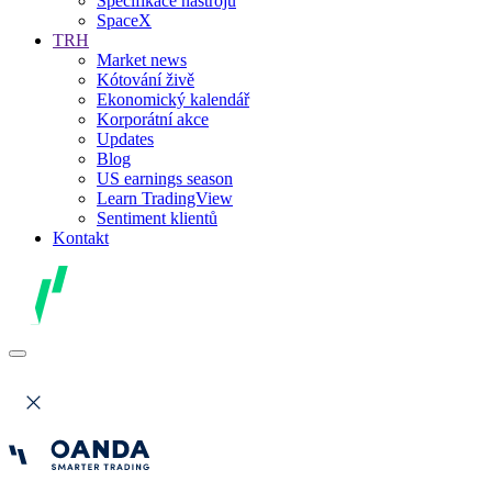
Specifikace nástrojů
SpaceX
TRH
Market news
Kótování živě
Ekonomický kalendář
Korporátní akce
Updates
Blog
US earnings season
Learn TradingView
Sentiment klientů
Kontakt