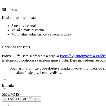
Síla hesla:
Heslo musí obsahovat:
8 nebo více znaků
Velká a malá písmena
Minimálně jedna číslice a speciální znak
Check all consents
Potvrzuji, že jsem si přečetl/a a přijal/a
Podmínky informační a vzdělá
telefonickou podporu za účelem správy účtu. Beru na vědomí, že odbě
Souhlasím s tím, že budu dostávat marketingové informace od s
kontaktní údaje, jež jsem uvedl/a v:
E-mailu
SMS/MMS
OTEVŘÍT DEMO ÚČET »