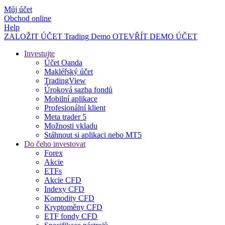
Můj účet
Obchod online
Help
ZALOŽIT ÚČET
Trading
Demo
OTEVŘÍT DEMO ÚČET
Investujte
Účet Oanda
Makléřský účet
TradingView
Úroková sazba fondů
Mobilní aplikace
Profesionální klient
Meta trader 5
Možnosti vkladu
Stáhnout si aplikaci nebo MT5
Do čeho investovat
Forex
Akcie
ETFs
Akcie CFD
Indexy CFD
Komodity CFD
Kryptoměny CFD
ETF fondy CFD