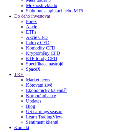
Meta trader 5
Možnosti vkladu
Stáhnout si aplikaci nebo MT5
Do čeho investovat
Forex
Akcie
ETFs
Akcie CFD
Indexy CFD
Komodity CFD
Kryptoměny CFD
ETF fondy CFD
Specifikace nástrojů
SpaceX
TRH
Market news
Kótování živě
Ekonomický kalendář
Korporátní akce
Updates
Blog
US earnings season
Learn TradingView
Sentiment klientů
Kontakt