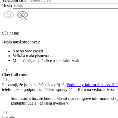
Telefonní číslo
Heslo
Síla hesla:
Heslo musí obsahovat:
8 nebo více znaků
Velká a malá písmena
Minimálně jedna číslice a speciální znak
Check all consents
Potvrzuji, že jsem si přečetl/a a přijal/a
Podmínky informační a vzdělá
telefonickou podporu za účelem správy účtu. Beru na vědomí, že odbě
Souhlasím s tím, že budu dostávat marketingové informace od s
kontaktní údaje, jež jsem uvedl/a v:
E-mailu