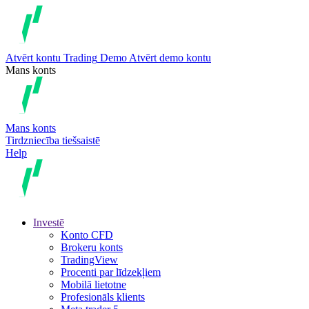
Atvērt kontu
Trading
Demo
Atvērt demo kontu
Mans konts
Mans konts
Tirdzniecība tiešsaistē
Help
Investē
Konto CFD
Brokeru konts
TradingView
Procenti par līdzekļiem
Mobilā lietotne
Profesionāls klients