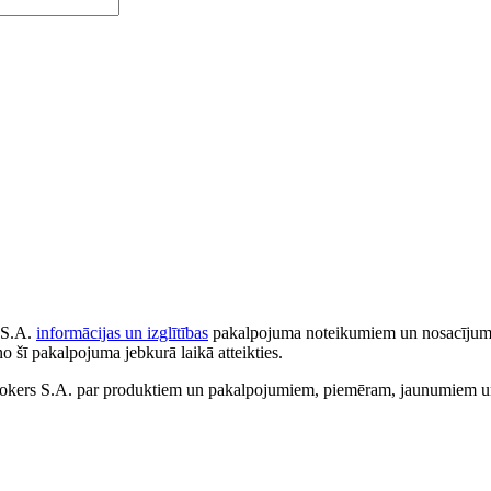
 S.A.
informācijas un izglītības
pakalpojuma noteikumiem un nosacījumiem
no šī pakalpojuma jebkurā laikā atteikties.
ers S.A. par produktiem un pakalpojumiem, piemēram, jaunumiem un 