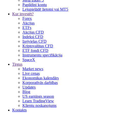
Meta trader 5
Papildini kontu
Lejupielādē lietotni vai MT5
Kur investēt?
Forex
Akcijas
ETFs
Akcijas CFD
Indeksi CFD
Izejvielas CFD
Kriptovalūtas CFD
ETF fondi CFD
Instrumentu specifikācija
SpaceX
Tirgus
Market news
Live cenas
Ekonomikas kalendārs
Korporatīvās darbības
Updates
Blog
US earnings season
Learn TradingView
Klientu noskaņojums
Kontakts