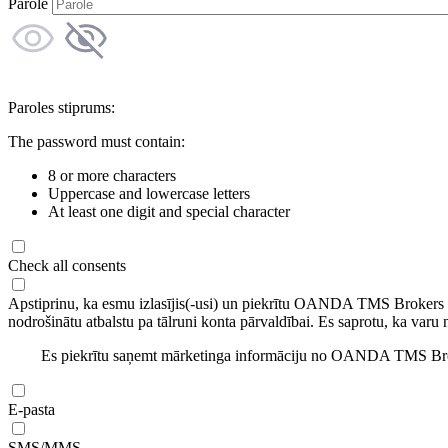
Parole
Paroles stiprums:
The password must contain:
8 or more characters
Uppercase and lowercase letters
At least one digit and special character
Check all consents
Apstiprinu, ka esmu izlasījis(-usi) un piekrītu OANDA TMS Brokers
nodrošinātu atbalstu pa tālruni konta pārvaldībai. Es saprotu, ka varu 
Es piekrītu saņemt mārketinga informāciju no OANDA TMS Brok
E-pasta
SMS/MMS