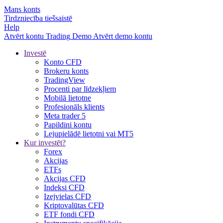
Mans konts
Tirdzniecība tiešsaistē
Help
Atvērt kontu
Trading
Demo
Atvērt demo kontu
Investē
Konto CFD
Brokeru konts
TradingView
Procenti par līdzekļiem
Mobilā lietotne
Profesionāls klients
Meta trader 5
Papildini kontu
Lejupielādē lietotni vai MT5
Kur investēt?
Forex
Akcijas
ETFs
Akcijas CFD
Indeksi CFD
Izejvielas CFD
Kriptovalūtas CFD
ETF fondi CFD