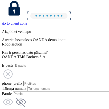
go to client zone
Aizpildiet veidlapu
Atveriet bezmaksas OANDA demo kontu
Rodo section
Kas ir personas datu pārzinis?
OANDA TMS Brokers S.A.
E-pasts
phone_prefix
Tālruņa numurs
Parole