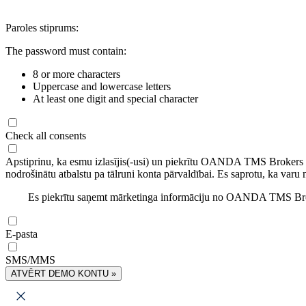
Paroles stiprums:
The password must contain:
8 or more characters
Uppercase and lowercase letters
At least one digit and special character
Check all consents
Apstiprinu, ka esmu izlasījis(-usi) un piekrītu OANDA TMS Brokers
nodrošinātu atbalstu pa tālruni konta pārvaldībai. Es saprotu, ka varu 
Es piekrītu saņemt mārketinga informāciju no OANDA TMS Brok
E-pasta
SMS/MMS
ATVĒRT DEMO KONTU »