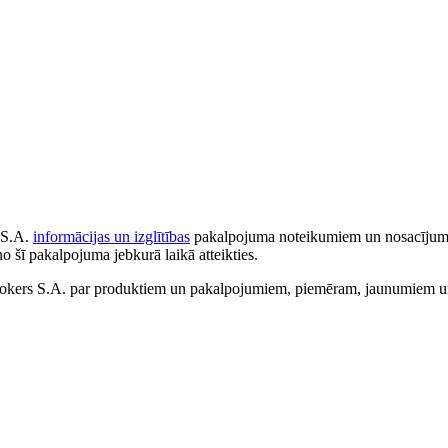
 S.A.
informācijas un izglītības
pakalpojuma noteikumiem un nosacījumiem
no šī pakalpojuma jebkurā laikā atteikties.
ers S.A. par produktiem un pakalpojumiem, piemēram, jaunumiem un 