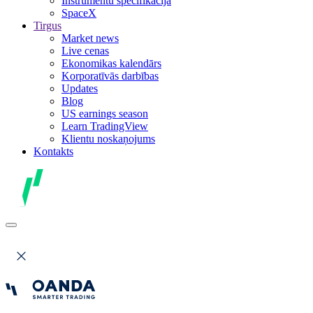
Instrumentu specifikācija
SpaceX
Tirgus
Market news
Live cenas
Ekonomikas kalendārs
Korporatīvās darbības
Updates
Blog
US earnings season
Learn TradingView
Klientu noskaņojums
Kontakts