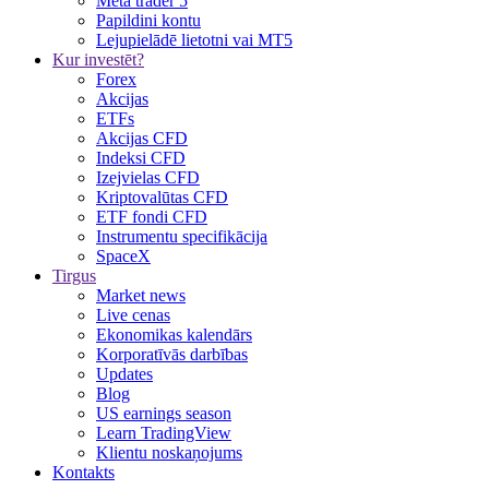
Meta trader 5
Papildini kontu
Lejupielādē lietotni vai MT5
Kur investēt?
Forex
Akcijas
ETFs
Akcijas CFD
Indeksi CFD
Izejvielas CFD
Kriptovalūtas CFD
ETF fondi CFD
Instrumentu specifikācija
SpaceX
Tirgus
Market news
Live cenas
Ekonomikas kalendārs
Korporatīvās darbības
Updates
Blog
US earnings season
Learn TradingView
Klientu noskaņojums
Kontakts