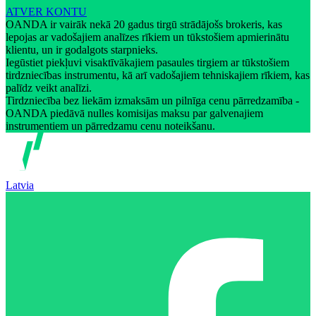
ATVER KONTU
OANDA ir vairāk nekā 20 gadus tirgū strādājošs brokeris, kas
lepojas ar vadošajiem analīzes rīkiem un tūkstošiem apmierinātu
klientu, un ir godalgots starpnieks.
Iegūstiet piekļuvi visaktīvākajiem pasaules tirgiem ar tūkstošiem
tirdzniecības instrumentu, kā arī vadošajiem tehniskajiem rīkiem, kas
palīdz veikt analīzi.
Tirdzniecība bez liekām izmaksām un pilnīga cenu pārredzamība -
OANDA piedāvā nulles komisijas maksu par galvenajiem
instrumentiem un pārredzamu cenu noteikšanu.
Latvia