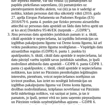
nav iepriekš minētie, var tikt veikta: (i) pamatojoties uz
papildu piekrišanas saņemšanu, (ii) pamatojoties uz
piemērojamiem tiesību aktiem, vai (iii) ja tas ir saderīgi ar
nolūku, kādam personas dati tika sākotnēji vākti (2016. gada
27. aprīļa Eiropas Parlamenta un Padomes Regulas (ES)
2016/679 6. panta 4. punkts par fizisko personu aizsardzību
attiecībā uz personas datu apstrādi un šādu datu brīvu apriti un
ar ko atceļ Direktīvu 95/46/EK (turpmāk – „GDPR”).
Jūsu personas datu apstrādes juridiskais pamats ir: a. tiktāl,
ciktāl apstrāde ir nepieciešama, lai izpildītu Informācijas un
izglītības pakalpojumu līgumu vai Demo konta līgumu, kā arī
veiktu pasākumus pirms līguma noslēgšanas – Vispārīgās datu
aizsardzības regulas (GDPR) 6. panta 1. punkta b)
apakšpunkts; b. tiktāl, ciktāl datu apstrāde ir nepieciešama, lai
datu pārziņš varētu izpildīt savas juridiskās saistības, jo īpaši
nodrošinot atbilstošu datu apstrādi – GDPR 6. panta GDPR 1.
panta c) apakšpunkts; c. tiktāl, ciktāl apstrāde ir nepieciešama
nolūkiem, kas izriet no Pārzinim piemītošajām leģitīmajām
interesēm, piemēram, veicot nepieciešamos norēķinus un
izvirzot prasības, kas izriet no noslēgtā Informācijas un
izglītības pakalpojumu līguma vai Demo konta līguma,
drošības nodrošināšanai, krāpšanas novēršanai vai Pārzinim
tiešā mārketinga nolūkos, vai saziņai ar jums, ja tas ir
pamatots, jo īpaši, ņemot vērā no jums saņemto pieprasījumu
un Pārzinim veiktās uzņēmējdarbības apjomu – GDPR 6.