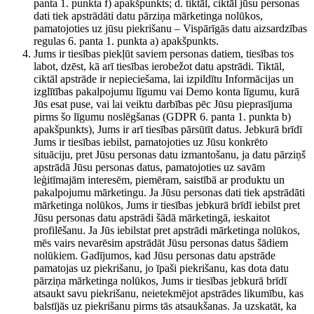
panta 1. punkta f) apakšpunkts; d. tiktāl, ciktāl jūsu personas
dati tiek apstrādāti datu pārziņa mārketinga nolūkos,
pamatojoties uz jūsu piekrišanu – Vispārīgās datu aizsardzības
regulas 6. panta 1. punkta a) apakšpunkts.
Jums ir tiesības piekļūt saviem personas datiem, tiesības tos
labot, dzēst, kā arī tiesības ierobežot datu apstrādi. Tiktāl,
ciktāl apstrāde ir nepieciešama, lai izpildītu Informācijas un
izglītības pakalpojumu līgumu vai Demo konta līgumu, kurā
Jūs esat puse, vai lai veiktu darbības pēc Jūsu pieprasījuma
pirms šo līgumu noslēgšanas (GDPR 6. panta 1. punkta b)
apakšpunkts), Jums ir arī tiesības pārsūtīt datus. Jebkurā brīdī
Jums ir tiesības iebilst, pamatojoties uz Jūsu konkrēto
situāciju, pret Jūsu personas datu izmantošanu, ja datu pārziņš
apstrādā Jūsu personas datus, pamatojoties uz savām
leģitīmajām interesēm, piemēram, saistībā ar produktu un
pakalpojumu mārketingu. Ja Jūsu personas dati tiek apstrādāti
mārketinga nolūkos, Jums ir tiesības jebkurā brīdī iebilst pret
Jūsu personas datu apstrādi šādā mārketingā, ieskaitot
profilēšanu. Ja Jūs iebilstat pret apstrādi mārketinga nolūkos,
mēs vairs nevarēsim apstrādāt Jūsu personas datus šādiem
nolūkiem. Gadījumos, kad Jūsu personas datu apstrāde
pamatojas uz piekrišanu, jo īpaši piekrišanu, kas dota datu
pārziņa mārketinga nolūkos, Jums ir tiesības jebkurā brīdī
atsaukt savu piekrišanu, neietekmējot apstrādes likumību, kas
balstījās uz piekrišanu pirms tās atsaukšanas. Ja uzskatāt, ka