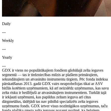
Daily
---
Weekly
---
Yearly
---
GDX ir viens no populārākajiem fondiem globālajā zelta ieguves
segmentā — tas ir tirdzniecības milzis ar plašiem primārajiem,
sekundārajiem un atvasināto instrumentu tirgiem. Pēc fonda indeksa
pārskatīšanas 2013. gadā GDX vairs neaprobežojas tikai ar ASV
biržās kotētiem uzņēmumiem, kā arī neizslēdz uzņēmumus, kas savu
zelta risku ir hedžējuši ar atvasinātajiem instrumentiem. Turklāt tajā
ir iekļauti uzņēmumi, kas papildus zeltam ieguva arī citus
dārgmetālus, tādējādi tas nav pilnībā specializēts zelta ieguves
uzņēmumu fonds. GDX ietver visus nozīmīgākos uzņēmumus, taču
fonda plašāka pieeja zelta ieguves nozarei nozīmē, ka lielajiem