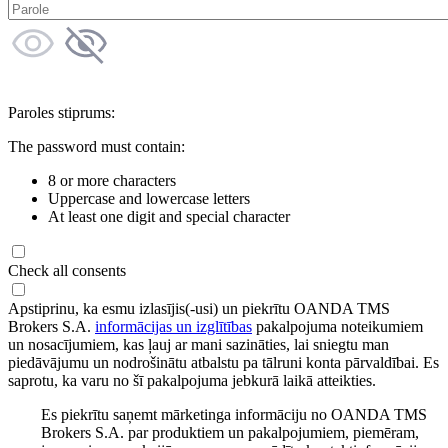
Paroles stiprums:
The password must contain:
8 or more characters
Uppercase and lowercase letters
At least one digit and special character
Check all consents
Apstiprinu, ka esmu izlasījis(-usi) un piekrītu OANDA TMS
Brokers S.A.
informācijas un izglītības
pakalpojuma noteikumiem
un nosacījumiem, kas ļauj ar mani sazināties, lai sniegtu man
piedāvājumu un nodrošinātu atbalstu pa tālruni konta pārvaldībai. Es
saprotu, ka varu no šī pakalpojuma jebkurā laikā atteikties.
Es piekrītu saņemt mārketinga informāciju no OANDA TMS
Brokers S.A. par produktiem un pakalpojumiem, piemēram,