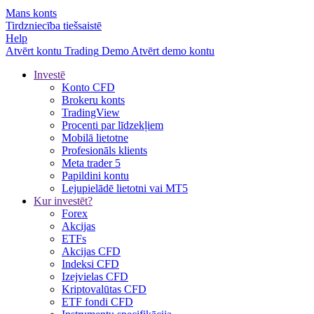
Mans konts
Tirdzniecība tiešsaistē
Help
Atvērt kontu
Trading
Demo
Atvērt demo kontu
Investē
Konto CFD
Brokeru konts
TradingView
Procenti par līdzekļiem
Mobilā lietotne
Profesionāls klients
Meta trader 5
Papildini kontu
Lejupielādē lietotni vai MT5
Kur investēt?
Forex
Akcijas
ETFs
Akcijas CFD
Indeksi CFD
Izejvielas CFD
Kriptovalūtas CFD
ETF fondi CFD