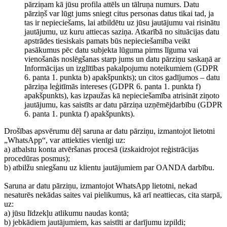
pārziņam kā jūsu profila attēls un tālruņa numurs. Datu
pārziņš var lūgt jums sniegt citus personas datus tikai tad, ja
tas ir nepieciešams, lai atbildētu uz jūsu jautājumu vai risinātu
jautājumu, uz kuru attiecas saziņa. Atkarībā no situācijas datu
apstrādes tiesiskais pamats būs nepieciešamība veikt
pasākumus pēc datu subjekta lūguma pirms līguma vai
vienošanās noslēgšanas starp jums un datu pārziņu saskaņā ar
Informācijas un izglītības pakalpojumu noteikumiem (GDPR
6. panta 1. punkta b) apakšpunkts); un citos gadījumos – datu
pārziņa leģitīmās intereses (GDPR 6. panta 1. punkta f)
apakšpunkts), kas izpaužas kā nepieciešamība atrisināt ziņoto
jautājumu, kas saistīts ar datu pārziņa uzņēmējdarbību (GDPR
6. panta 1. punkta f) apakšpunkts).
Drošības apsvērumu dēļ saruna ar datu pārziņu, izmantojot lietotni
„WhatsApp“, var attiekties vienīgi uz:
a) atbalstu konta atvēršanas procesā (izskaidrojot reģistrācijas
procedūras posmus);
b) atbilžu sniegšanu uz klientu jautājumiem par OANDA darbību.
Saruna ar datu pārziņu, izmantojot WhatsApp lietotni, nekad
nesaturēs nekādas saites vai pielikumus, kā arī neattiecas, cita starpā,
uz:
a) jūsu līdzekļu atlikumu naudas kontā;
b) jebkādiem jautājumiem, kas saistīti ar darījumu izpildi;