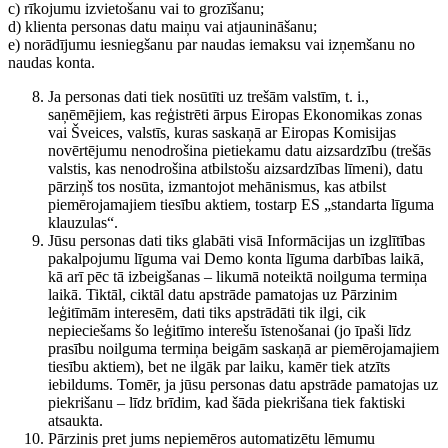
c) rīkojumu izvietošanu vai to grozīšanu;
d) klienta personas datu maiņu vai atjaunināšanu;
e) norādījumu iesniegšanu par naudas iemaksu vai izņemšanu no
naudas konta.
Ja personas dati tiek nosūtīti uz trešām valstīm, t. i.,
saņēmējiem, kas reģistrēti ārpus Eiropas Ekonomikas zonas
vai Šveices, valstīs, kuras saskaņā ar Eiropas Komisijas
novērtējumu nenodrošina pietiekamu datu aizsardzību (trešās
valstis, kas nenodrošina atbilstošu aizsardzības līmeni), datu
pārziņš tos nosūta, izmantojot mehānismus, kas atbilst
piemērojamajiem tiesību aktiem, tostarp ES „standarta līguma
klauzulas“.
Jūsu personas dati tiks glabāti visā Informācijas un izglītības
pakalpojumu līguma vai Demo konta līguma darbības laikā,
kā arī pēc tā izbeigšanas – likumā noteiktā noilguma termiņa
laikā. Tiktāl, ciktāl datu apstrāde pamatojas uz Pārzinim
leģitīmām interesēm, dati tiks apstrādāti tik ilgi, cik
nepieciešams šo leģitīmo interešu īstenošanai (jo īpaši līdz
prasību noilguma termiņa beigām saskaņā ar piemērojamajiem
tiesību aktiem), bet ne ilgāk par laiku, kamēr tiek atzīts
iebildums. Tomēr, ja jūsu personas datu apstrāde pamatojas uz
piekrišanu – līdz brīdim, kad šāda piekrišana tiek faktiski
atsaukta.
Pārzinis pret jums nepiemēros automatizētu lēmumu