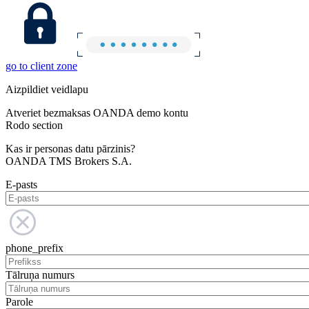
go to client zone
Aizpildiet veidlapu
Atveriet bezmaksas OANDA demo kontu
Rodo section
Kas ir personas datu pārzinis?
OANDA TMS Brokers S.A.
E-pasts
phone_prefix
Tālruņa numurs
Parole