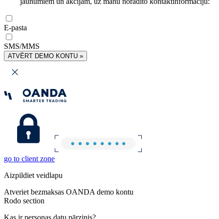
jaunumiem un akcijām, uz manu norādīto kontaktinformāciju:
E-pasta
SMS/MMS
ATVĒRT DEMO KONTU »
go to client zone
Aizpildiet veidlapu
Atveriet bezmaksas OANDA demo kontu
Rodo section
Kas ir personas datu pārzinis?