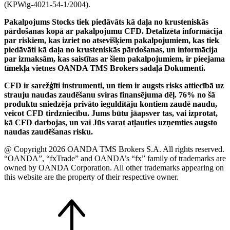
(KPWig-4021-54-1/2004).
Pakalpojums Stocks tiek piedāvāts kā daļa no krusteniskās
pārdošanas kopā ar pakalpojumu CFD. Detalizēta informācija
par riskiem, kas izriet no atsevišķiem pakalpojumiem, kas tiek
piedāvāti kā daļa no krusteniskās pārdošanas, un informācija
par izmaksām, kas saistītas ar šiem pakalpojumiem, ir pieejama
tīmekļa vietnes OANDA TMS Brokers sadaļā Dokumenti.
CFD ir sarežģīti instrumenti, un tiem ir augsts risks attiecībā uz
strauju naudas zaudēšanu sviras finansējuma dēļ. 76% no šā
produktu sniedzēja privāto ieguldītāju kontiem zaudē naudu,
veicot CFD tirdzniecību. Jums būtu jāapsver tas, vai izprotat,
kā CFD darbojas, un vai Jūs varat atļauties uzņemties augsto
naudas zaudēšanas risku.
@ Copyright 2026 OANDA TMS Brokers S.A. All rights reserved.
“OANDA”, “fxTrade” and OANDA’s “fx” family of trademarks are
owned by OANDA Corporation. All other trademarks appearing on
this website are the property of their respective owner.