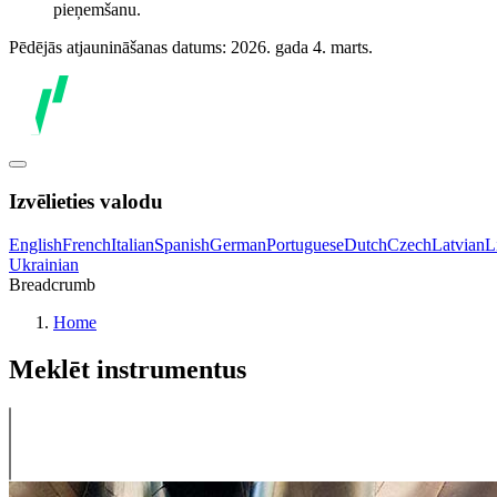
pieņemšanu.
Pēdējās atjaunināšanas datums: 2026. gada 4. marts.
Izvēlieties valodu
English
French
Italian
Spanish
German
Portuguese
Dutch
Czech
Latvian
L
Ukrainian
Breadcrumb
Home
Meklēt instrumentus