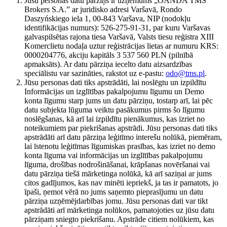
Jūsu personas datu pārziņš ir uzņēmums „OANDA TMS
Brokers S.A.” ar juridisko adresi Varšavā, Rondo
Daszyńskiego iela 1, 00-843 Varšava, NIP (nodokļu
identifikācijas numurs): 526-275-91-31, par kuru Varšavas
galvaspilsētas rajona tiesa Varšavā, Valsts tiesu reģistra XIII
Komerclietu nodaļa uztur reģistrācijas lietas ar numuru KRS:
0000204776, akciju kapitāls 3 537 560 PLN (pilnībā
apmaksāts). Ar datu pārziņa iecelto datu aizsardzības
speciālistu var sazināties, rakstot uz e-pastu:
odo@tms.pl
.
Jūsu personas dati tiks apstrādāti, lai noslēgtu un izpildītu
Informācijas un izglītības pakalpojumu līgumu un Demo
konta līgumu starp jums un datu pārziņu, tostarp arī, lai pēc
datu subjekta lūguma veiktu pasākumus pirms šo līgumu
noslēgšanas, kā arī lai izpildītu pienākumus, kas izriet no
noteikumiem par piekrišanas apstrādi. Jūsu personas dati tiks
apstrādāti arī datu pārziņa leģitīmo interešu nolūkā, piemēram,
lai īstenotu leģitīmas līgumiskas prasības, kas izriet no demo
konta līguma vai informācijas un izglītības pakalpojumu
līguma, drošības nodrošināšanai, krāpšanas novēršanai vai
datu pārziņa tiešā mārketinga nolūkā, kā arī saziņai ar jums
citos gadījumos, kas nav minēti iepriekš, ja tas ir pamatots, jo
īpaši, ņemot vērā no jums saņemto pieprasījumu un datu
pārziņa uzņēmējdarbības jomu. Jūsu personas dati var tikt
apstrādāti arī mārketinga nolūkos, pamatojoties uz jūsu datu
pārziņam sniegto piekrišanu. Apstrāde citiem nolūkiem, kas