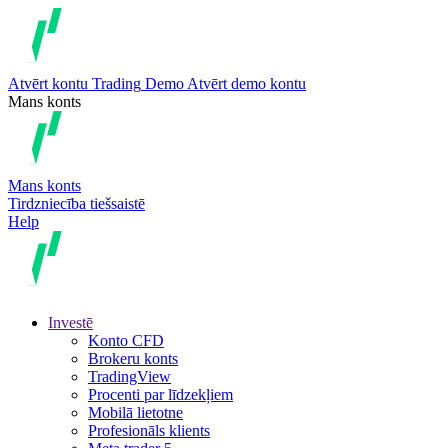
Atvērt kontu
Trading
Demo
Atvērt demo kontu
Mans konts
Mans konts
Tirdzniecība tiešsaistē
Help
Investē
Konto CFD
Brokeru konts
TradingView
Procenti par līdzekļiem
Mobilā lietotne
Profesionāls klients