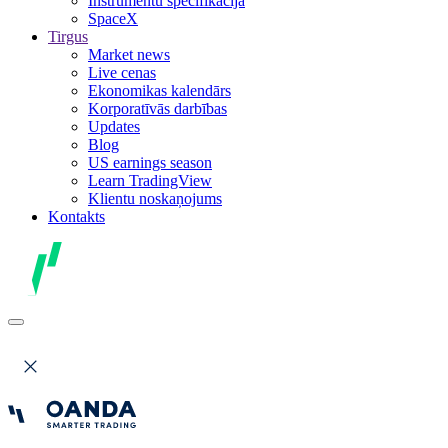
Instrumentu specifikācija
SpaceX
Tirgus
Market news
Live cenas
Ekonomikas kalendārs
Korporatīvās darbības
Updates
Blog
US earnings season
Learn TradingView
Klientu noskaņojums
Kontakts