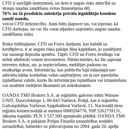
CFD ir sarežģīti instrumenti, un tiem ir augsts risks attiecībā uz
strauju naudas zaudēšanu sviras finansējuma dēļ.
76% no šā produktu sniedzēja privāto ieguldītāju kontiem
zaudē naudu,
veicot CFD tirdzniecību. Jums būtu jāapsver tas, vai izprotat, kā
CFD darbojas, un vai Jūs varat atļauties uzņemties augsto naudas
zaudēšanas risku.
Risku brīdinājums: CFD un Forex darījumi, kas balstīti uz
kredītplecu, ir ar augstu riska pakāpi Jūsu kapitālam, jo zaudējumi
var sasniegt depozīta apmēru. Tāpēc CFD un Forex treidings var
nebūt atbilstošs visiem investoriem. Pārliecinieties, ka Jūs saprotat
ietvertos riskus, un, ja nepieciešams, meklējiet padomu no
neatkarīga avota. Informācija, kas publicēta šajā mājaslapā nav
adresēta kādas konkrētas valsts saņēmējiem, un tā nav paredzēta
izplatīšanai valstīs, kurās šīs informācijas izplatīšana vai izmantošana
var neatbilst vietējiem likumiem un noteikumiem
OANDA TMS Brokers S.A. ar reģistrēto galveno mītni Warsaw
UNIT, Daszyńskiego 1, 00-843 Varšavā, Polijā, kas ir reģistrēta
Galvaspilsētas Varšavas Apgabaltiesā Varšavā, 13. Nacionālā tiesu
reģistra komercnodaļā ar numuru 0000204776, NIP 5262759131,
sākuma kapitāls: PLN 3 537,560 apmaksāts pilnībā. OANDA TMS
Brokers S.A. ir pakļauts Polijas Finanšu uzraudzības iestādes
uzraudzībai, balstoties uz pilnvarojumu no 2004. gada 26. aprīļa