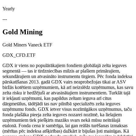
Yearly
---
Gold Mining
Gold Miners Vaneck ETF
GDX_CFD.ETF
GDX ir viens no populārākajiem fondiem globālajā zelta ieguves
segmentā — tas ir tirdzniecības milzis ar plašiem primārajiem,
sekundārajiem un atvasināto instrumentu tirgiem. Pēc fonda indeksa
pārskatīšanas 2013. gadā GDX vairs neaprobežojas tikai ar ASV
biržās kotētiem uzņēmumiem, kā arī neizslēdz uzņēmumus, kas savu
zelta risku ir hedžējuši ar atvasinātajiem instrumentiem. Turklāt tajā
ir iekļauti uzņēmumi, kas papildus zeltam ieguva arī citus
dārgmetālus, tādējādi tas nav pilnībā specializēts zelta ieguves
uzņēmumu fonds. GDX ietver visus nozīmīgākos uzņēmumus, taču
fonda plašāka pieeja zelta ieguves nozarei nozīmē, ka lielajiem
uzņēmumiem tiek piešķirts mazāks svars nekā mūsu neitrālajā
etalonā. Fonda cena ir samērīga, lai gan reālās turēšanas izmaksas
(mērītas pēc indeksa atšķirības) dažkārt ir bijušas ļoti mainīgas. Kā