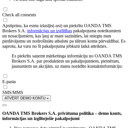
Check all consents
Apstiprinu, ka esmu izlasījis(-usi) un piekrītu OANDA TMS
Brokers S.A.
informācijas un izglītības
pakalpojuma noteikumiem
un nosacījumiem, kas ļauj ar mani sazināties, lai sniegtu man
piedāvājumu un nodrošinātu atbalstu pa tālruni konta pārvaldībai. Es
saprotu, ka varu no šī pakalpojuma jebkurā laikā atteikties.
Es piekrītu saņemt mārketinga informāciju no OANDA TMS
Brokers S.A. par produktiem un pakalpojumiem, piemēram,
jaunumiem un akcijām, uz manu norādīto kontaktinformāciju:
E-pasta
SMS/MMS
ATVĒRT DEMO KONTU »
OANDA TMS Brokers S.A. privātuma politika – demo konts,
informācijas un izglītojošie pakalpojumi