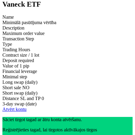
Vaneck ETF
Name
Minimālā pasūtījuma vērtība
Description
Maximum order value
Transaction Step
Type
Trading Hours
Contract size / 1 lot
Deposit required
Value of 1 pip
Financial leverage
Minimal step
Long swap (daily)
Short sale
NO
Short swap (daily)
Distance SL and TP
0
3-day swap (date)
Atvērt kontu
Sāciet tirgot tagad ar ātru konta atvēršanu.
Reģistrējieties tagad, lai tirgotos aktīvākajos tirgos