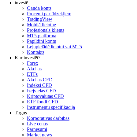
investē
Oanda konts
Procenti par līdzekļiem
TradingView
Mobilā lietotne
Profesionāls klients
MT5 platforma
Papildini kontu
Lejupielādē lietotni vai MT5
Kontakts
Kur investēt?
Forex
Akcijas
ETFs
Akcijas CFD
Indeksi CFD
Izejvielas CFD
Kriptovalūtas CFD
ETF fondi CFD
Instrumentu specifikācija
Tirgus
Korporatīvās darbības
Live cenas
Pārnesumi
Market news