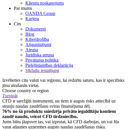
Klientu noskaņojums
Par mums
OANDA Group
Karjera
Cits
Dokumenti
Blog
Kiberdrošība
Atjauninājumi
Atruna
Juridiska atruna
Privātuma politika
Piekļūstamības deklarācija
Sīkfailu iestatījumi
Izvēlieties citu valsti vai reģionu, lai redzētu saturu, kas ir specifisks
jūsu atrašanās vietai.
Choose country or region
Turpināt
CFD ir sarežģīti instrumenti, un tiem ir augsts risks attiecībā uz
strauju naudas zaudēšanu sviras finansējuma dēļ.
76% no šā produktu sniedzēja privāto ieguldītāju kontiem
zaudē naudu, veicot CFD tirdzniecību.
Jums būtu jāapsver tas, vai izprotat, kā CFD darbojas, un vai Jūs
varat atļauties uzņemties augsto naudas zaudēšanas risku.