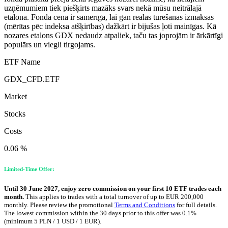
uzņēmumiem tiek piešķirts mazāks svars nekā mūsu neitrālajā
etalonā. Fonda cena ir samērīga, lai gan reālās turēšanas izmaksas
(mērītas pēc indeksa atšķirības) dažkārt ir bijušas ļoti mainīgas. Kā
nozares etalons GDX nedaudz atpaliek, taču tas joprojām ir ārkārtīgi
populārs un viegli tirgojams.
ETF Name
GDX_CFD.ETF
Market
Stocks
Costs
0.06 %
Limited-Time Offer:
Until 30 June 2027, enjoy zero commission on your first 10 ETF trades each
month.
This applies to trades with a total turnover of up to EUR 200,000
monthly. Please review the promotional
Terms and Conditions
for full details.
The lowest commission within the 30 days prior to this offer was 0.1%
(minimum 5 PLN / 1 USD / 1 EUR).