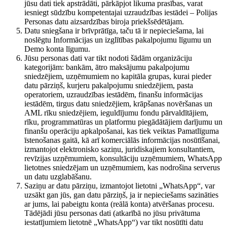
jūsu dati tiek apstrādāti, pārkāpjot likuma prasības, varat
iesniegt sūdzību kompetentajai uzraudzības iestādei – Polijas
Personas datu aizsardzības biroja priekšsēdētājam.
Datu sniegšana ir brīvprātīga, taču tā ir nepieciešama, lai
noslēgtu Informācijas un izglītības pakalpojumu līgumu un
Demo konta līgumu.
Jūsu personas dati var tikt nodoti šādām organizāciju
kategorijām: bankām, ātro maksājumu pakalpojumu
sniedzējiem, uzņēmumiem no kapitāla grupas, kurai pieder
datu pārziņš, kurjeru pakalpojumu sniedzējiem, pasta
operatoriem, uzraudzības iestādēm, finanšu informācijas
iestādēm, tirgus datu sniedzējiem, krāpšanas novēršanas un
AML rīku sniedzējiem, ieguldījumu fondu pārvaldītājiem,
rīku, programmatūras un platformu piegādātājiem darījumu un
finanšu operāciju apkalpošanai, kas tiek veiktas Pamatlīguma
īstenošanas gaitā, kā arī komerciālās informācijas nosūtīšanai,
izmantojot elektronisko saziņu, juridiskajiem konsultantiem,
revīzijas uzņēmumiem, konsultāciju uzņēmumiem, WhatsApp
lietotnes sniedzējam un uzņēmumiem, kas nodrošina serverus
un datu uzglabāšanu.
Saziņu ar datu pārziņu, izmantojot lietotni „WhatsApp“, var
uzsākt gan jūs, gan datu pārziņš, ja ir nepieciešams sazināties
ar jums, lai pabeigtu konta (reālā konta) atvēršanas procesu.
Tādējādi jūsu personas dati (atkarībā no jūsu privātuma
iestatījumiem lietotnē „WhatsApp“) var tikt nosūtīti datu