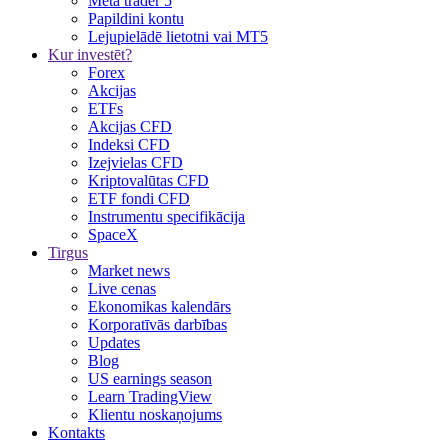
Meta trader 5
Papildini kontu
Lejupielādē lietotni vai MT5
Kur investēt?
Forex
Akcijas
ETFs
Akcijas CFD
Indeksi CFD
Izejvielas CFD
Kriptovalūtas CFD
ETF fondi CFD
Instrumentu specifikācija
SpaceX
Tirgus
Market news
Live cenas
Ekonomikas kalendārs
Korporatīvās darbības
Updates
Blog
US earnings season
Learn TradingView
Klientu noskaņojums
Kontakts