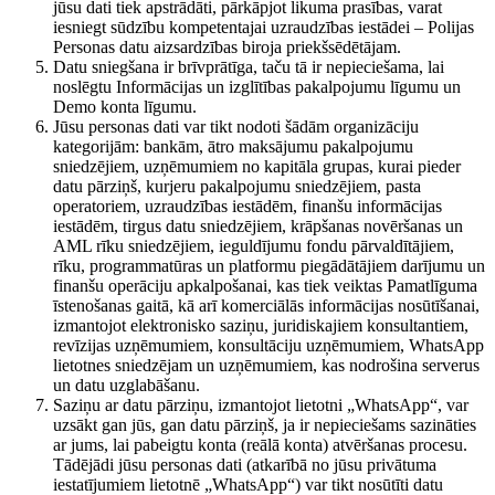
jūsu dati tiek apstrādāti, pārkāpjot likuma prasības, varat
iesniegt sūdzību kompetentajai uzraudzības iestādei – Polijas
Personas datu aizsardzības biroja priekšsēdētājam.
Datu sniegšana ir brīvprātīga, taču tā ir nepieciešama, lai
noslēgtu Informācijas un izglītības pakalpojumu līgumu un
Demo konta līgumu.
Jūsu personas dati var tikt nodoti šādām organizāciju
kategorijām: bankām, ātro maksājumu pakalpojumu
sniedzējiem, uzņēmumiem no kapitāla grupas, kurai pieder
datu pārziņš, kurjeru pakalpojumu sniedzējiem, pasta
operatoriem, uzraudzības iestādēm, finanšu informācijas
iestādēm, tirgus datu sniedzējiem, krāpšanas novēršanas un
AML rīku sniedzējiem, ieguldījumu fondu pārvaldītājiem,
rīku, programmatūras un platformu piegādātājiem darījumu un
finanšu operāciju apkalpošanai, kas tiek veiktas Pamatlīguma
īstenošanas gaitā, kā arī komerciālās informācijas nosūtīšanai,
izmantojot elektronisko saziņu, juridiskajiem konsultantiem,
revīzijas uzņēmumiem, konsultāciju uzņēmumiem, WhatsApp
lietotnes sniedzējam un uzņēmumiem, kas nodrošina serverus
un datu uzglabāšanu.
Saziņu ar datu pārziņu, izmantojot lietotni „WhatsApp“, var
uzsākt gan jūs, gan datu pārziņš, ja ir nepieciešams sazināties
ar jums, lai pabeigtu konta (reālā konta) atvēršanas procesu.
Tādējādi jūsu personas dati (atkarībā no jūsu privātuma
iestatījumiem lietotnē „WhatsApp“) var tikt nosūtīti datu