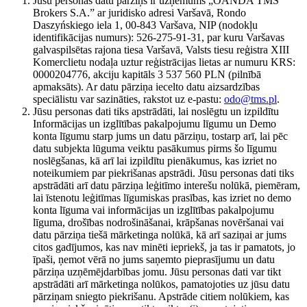
Jūsu personas datu pārziņš ir uzņēmums „OANDA TMS
Brokers S.A.” ar juridisko adresi Varšavā, Rondo
Daszyńskiego iela 1, 00-843 Varšava, NIP (nodokļu
identifikācijas numurs): 526-275-91-31, par kuru Varšavas
galvaspilsētas rajona tiesa Varšavā, Valsts tiesu reģistra XIII
Komerclietu nodaļa uztur reģistrācijas lietas ar numuru KRS:
0000204776, akciju kapitāls 3 537 560 PLN (pilnībā
apmaksāts). Ar datu pārziņa iecelto datu aizsardzības
speciālistu var sazināties, rakstot uz e-pastu:
odo@tms.pl
.
Jūsu personas dati tiks apstrādāti, lai noslēgtu un izpildītu
Informācijas un izglītības pakalpojumu līgumu un Demo
konta līgumu starp jums un datu pārziņu, tostarp arī, lai pēc
datu subjekta lūguma veiktu pasākumus pirms šo līgumu
noslēgšanas, kā arī lai izpildītu pienākumus, kas izriet no
noteikumiem par piekrišanas apstrādi. Jūsu personas dati tiks
apstrādāti arī datu pārziņa leģitīmo interešu nolūkā, piemēram,
lai īstenotu leģitīmas līgumiskas prasības, kas izriet no demo
konta līguma vai informācijas un izglītības pakalpojumu
līguma, drošības nodrošināšanai, krāpšanas novēršanai vai
datu pārziņa tiešā mārketinga nolūkā, kā arī saziņai ar jums
citos gadījumos, kas nav minēti iepriekš, ja tas ir pamatots, jo
īpaši, ņemot vērā no jums saņemto pieprasījumu un datu
pārziņa uzņēmējdarbības jomu. Jūsu personas dati var tikt
apstrādāti arī mārketinga nolūkos, pamatojoties uz jūsu datu
pārziņam sniegto piekrišanu. Apstrāde citiem nolūkiem, kas