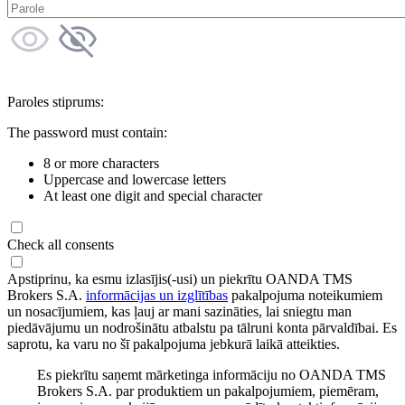
Paroles stiprums:
The password must contain:
8 or more characters
Uppercase and lowercase letters
At least one digit and special character
Check all consents
Apstiprinu, ka esmu izlasījis(-usi) un piekrītu OANDA TMS
Brokers S.A.
informācijas un izglītības
pakalpojuma noteikumiem
un nosacījumiem, kas ļauj ar mani sazināties, lai sniegtu man
piedāvājumu un nodrošinātu atbalstu pa tālruni konta pārvaldībai. Es
saprotu, ka varu no šī pakalpojuma jebkurā laikā atteikties.
Es piekrītu saņemt mārketinga informāciju no OANDA TMS
Brokers S.A. par produktiem un pakalpojumiem, piemēram,