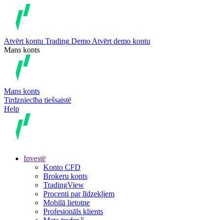
Atvērt kontu
Trading
Demo
Atvērt demo kontu
Mans konts
Mans konts
Tirdzniecība tiešsaistē
Help
Investē
Konto CFD
Brokeru konts
TradingView
Procenti par līdzekļiem
Mobilā lietotne
Profesionāls klients