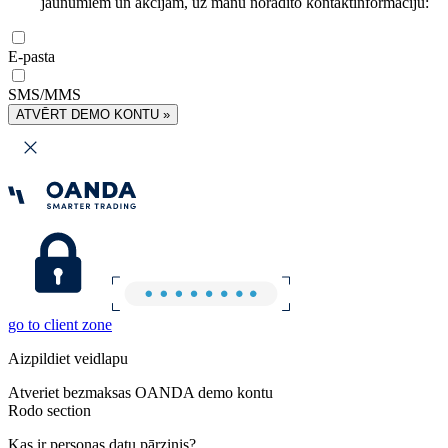
jaunumiem un akcijām, uz manu norādīto kontaktinformāciju:
E-pasta
SMS/MMS
ATVĒRT DEMO KONTU »
go to client zone
Aizpildiet veidlapu
Atveriet bezmaksas OANDA demo kontu
Rodo section
Kas ir personas datu pārzinis?