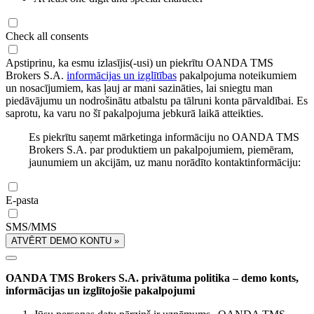
Check all consents
Apstiprinu, ka esmu izlasījis(-usi) un piekrītu OANDA TMS
Brokers S.A.
informācijas un izglītības
pakalpojuma noteikumiem
un nosacījumiem, kas ļauj ar mani sazināties, lai sniegtu man
piedāvājumu un nodrošinātu atbalstu pa tālruni konta pārvaldībai. Es
saprotu, ka varu no šī pakalpojuma jebkurā laikā atteikties.
Es piekrītu saņemt mārketinga informāciju no OANDA TMS
Brokers S.A. par produktiem un pakalpojumiem, piemēram,
jaunumiem un akcijām, uz manu norādīto kontaktinformāciju:
E-pasta
SMS/MMS
ATVĒRT DEMO KONTU »
OANDA TMS Brokers S.A. privātuma politika – demo konts,
informācijas un izglītojošie pakalpojumi