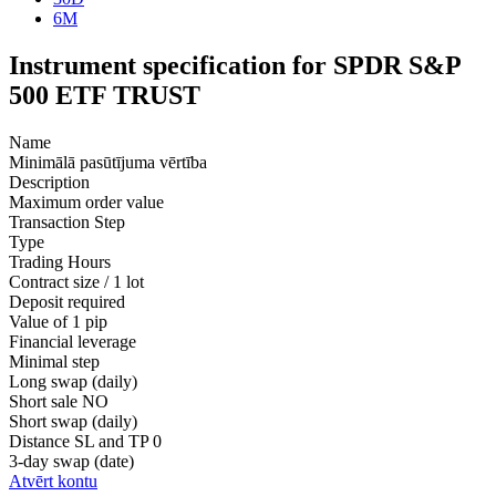
6M
Instrument specification for SPDR S&P
500 ETF TRUST
Name
Minimālā pasūtījuma vērtība
Description
Maximum order value
Transaction Step
Type
Trading Hours
Contract size / 1 lot
Deposit required
Value of 1 pip
Financial leverage
Minimal step
Long swap (daily)
Short sale
NO
Short swap (daily)
Distance SL and TP
0
3-day swap (date)
Atvērt kontu