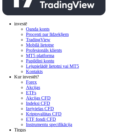
investē
Oanda konts
Procenti par līdzekļiem
TradingView
Mobilā lietotne
Profesionāls klients
MT5 platforma
Papildini kontu
Lejupielādē lietotni vai MT5
Kontakts
Kur investēt?
Forex
Akcijas
ETFs
Akcijas CFD
Indeksi CFD
Izejvielas CFD
Kriptovalūtas CFD
ETF fondi CFD
Instrumentu specifikācija
Tirgus