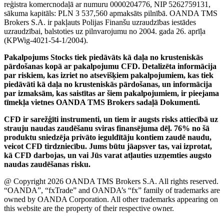
reģistra komercnodaļā ar numuru 0000204776, NIP 5262759131,
sākuma kapitāls: PLN 3 537,560 apmaksāts pilnībā. OANDA TMS
Brokers S.A. ir pakļauts Polijas Finanšu uzraudzības iestādes
uzraudzībai, balstoties uz pilnvarojumu no 2004. gada 26. aprīļa
(KPWig-4021-54-1/2004).
Pakalpojums Stocks tiek piedāvāts kā daļa no krusteniskās
pārdošanas kopā ar pakalpojumu CFD. Detalizēta informācija
par riskiem, kas izriet no atsevišķiem pakalpojumiem, kas tiek
piedāvāti kā daļa no krusteniskās pārdošanas, un informācija
par izmaksām, kas saistītas ar šiem pakalpojumiem, ir pieejama
tīmekļa vietnes OANDA TMS Brokers sadaļā Dokumenti.
CFD ir sarežģīti instrumenti, un tiem ir augsts risks attiecībā uz
strauju naudas zaudēšanu sviras finansējuma dēļ. 76% no šā
produktu sniedzēja privāto ieguldītāju kontiem zaudē naudu,
veicot CFD tirdzniecību. Jums būtu jāapsver tas, vai izprotat,
kā CFD darbojas, un vai Jūs varat atļauties uzņemties augsto
naudas zaudēšanas risku.
@ Copyright 2026 OANDA TMS Brokers S.A. All rights reserved.
“OANDA”, “fxTrade” and OANDA’s “fx” family of trademarks are
owned by OANDA Corporation. All other trademarks appearing on
this website are the property of their respective owner.