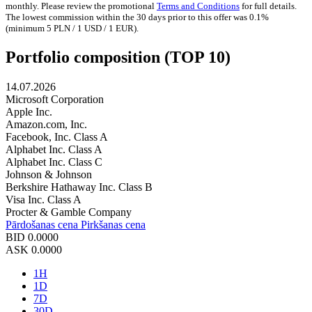
monthly. Please review the promotional
Terms and Conditions
for full details.
The lowest commission within the 30 days prior to this offer was 0.1%
(minimum 5 PLN / 1 USD / 1 EUR).
Portfolio composition (TOP 10)
14.07.2026
Microsoft Corporation
Apple Inc.
Amazon.com, Inc.
Facebook, Inc. Class A
Alphabet Inc. Class A
Alphabet Inc. Class C
Johnson & Johnson
Berkshire Hathaway Inc. Class B
Visa Inc. Class A
Procter & Gamble Company
Pārdošanas cena
Pirkšanas cena
BID
0.0000
ASK
0.0000
1H
1D
7D
30D