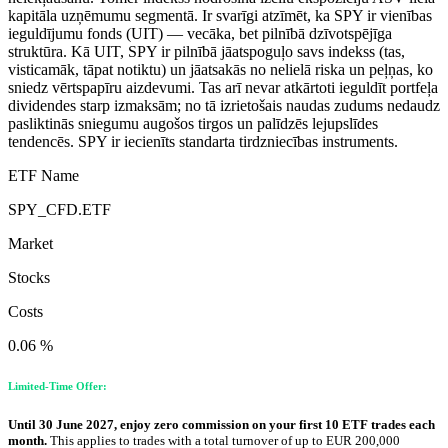
kapitāla uzņēmumu segmentā. Ir svarīgi atzīmēt, ka SPY ir vienības
ieguldījumu fonds (UIT) — vecāka, bet pilnībā dzīvotspējīga
struktūra. Kā UIT, SPY ir pilnībā jāatspoguļo savs indekss (tas,
visticamāk, tāpat notiktu) un jāatsakās no nelielā riska un peļņas, ko
sniedz vērtspapīru aizdevumi. Tas arī nevar atkārtoti ieguldīt portfeļa
dividendes starp izmaksām; no tā izrietošais naudas zudums nedaudz
pasliktinās sniegumu augošos tirgos un palīdzēs lejupslīdes
tendencēs. SPY ir iecienīts standarta tirdzniecības instruments.
ETF Name
SPY_CFD.ETF
Market
Stocks
Costs
0.06 %
Limited-Time Offer:
Until 30 June 2027, enjoy zero commission on your first 10 ETF trades each
month.
This applies to trades with a total turnover of up to EUR 200,000