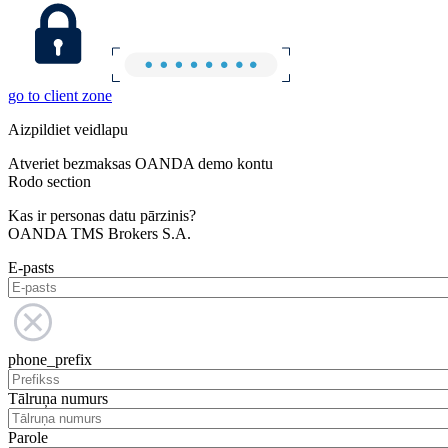
go to client zone
Aizpildiet veidlapu
Atveriet bezmaksas OANDA demo kontu
Rodo section
Kas ir personas datu pārzinis?
OANDA TMS Brokers S.A.
E-pasts
phone_prefix
Tālruņa numurs
Parole