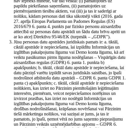
nav iepriekš minētie, var tikt veikta: (i) pamatojoties uz
papildu piekrišanas saņemšanu, (ii) pamatojoties uz
piemērojamiem tiesību aktiem, vai (iii) ja tas ir saderīgi ar
nolūku, kādam personas dati tika sākotnēji vākti (2016. gada
27. aprīļa Eiropas Parlamenta un Padomes Regulas (ES)
2016/679 6. panta 4. punkts par fizisko personu aizsardzību
attiecībā uz personas datu apstrādi un šādu datu brīvu apriti un
ar ko atceļ Direktīvu 95/46/EK (turpmāk – „GDPR”).
Jūsu personas datu apstrādes juridiskais pamats ir: a. tiktāl,
ciktāl apstrāde ir nepieciešama, lai izpildītu Informācijas un
izglītības pakalpojumu līgumu vai Demo konta līgumu, kā arī
veiktu pasākumus pirms līguma noslēgšanas – Vispārīgās datu
aizsardzības regulas (GDPR) 6. panta 1. punkta b)
apakšpunkts; b. tiktāl, ciktāl datu apstrāde ir nepieciešama, lai
datu pārziņš varētu izpildīt savas juridiskās saistības, jo īpaši
nodrošinot atbilstošu datu apstrādi – GDPR 6. panta GDPR 1.
panta c) apakšpunkts; c. tiktāl, ciktāl apstrāde ir nepieciešama
nolūkiem, kas izriet no Pārzinim piemītošajām leģitīmajām
interesēm, piemēram, veicot nepieciešamos norēķinus un
izvirzot prasības, kas izriet no noslēgtā Informācijas un
izglītības pakalpojumu līguma vai Demo konta līguma,
drošības nodrošināšanai, krāpšanas novēršanai vai Pārzinim
tiešā mārketinga nolūkos, vai saziņai ar jums, ja tas ir
pamatots, jo īpaši, ņemot vērā no jums saņemto pieprasījumu
un Pārzinim veiktās uzņēmējdarbības apjomu – GDPR 6.