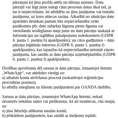
pārziņam kā jūsu profila attēls un tālruņa numurs. Datu
pārziņš var lūgt jums sniegt citus personas datus tikai tad, ja
tas ir nepieciešams, lai atbildētu uz jūsu jautājumu vai risinātu
jautājumu, uz kuru attiecas saziņa. Atkarībā no situācijas datu
apstrādes tiesiskais pamats būs nepieciešamība veikt
pasākumus pēc datu subjekta lūguma pirms līguma vai
vienošanās noslēgšanas starp jums un datu pārziņu saskaņā ar
Informācijas un izglītības pakalpojumu noteikumiem (GDPR
6. panta 1. punkta b) apakšpunkts); un citos gadījumos – datu
pārziņa leģitīmās intereses (GDPR 6. panta 1. punkta f)
apakšpunkts), kas izpaužas kā nepieciešamība atrisināt ziņoto
jautājumu, kas saistīts ar datu pārziņa uzņēmējdarbību (GDPR
6. panta 1. punkta f) apakšpunkts).
Drošības apsvērumu dēļ saruna ar datu pārziņu, izmantojot lietotni
„WhatsApp“, var attiekties vienīgi uz:
a) atbalstu konta atvēršanas procesā (izskaidrojot reģistrācijas
procedūras posmus);
b) atbilžu sniegšanu uz klientu jautājumiem par OANDA darbību.
Saruna ar datu pārziņu, izmantojot WhatsApp lietotni, nekad
nesaturēs nekādas saites vai pielikumus, kā arī neattiecas, cita starpā,
uz:
a) jūsu līdzekļu atlikumu naudas kontā;
b) jebkādiem jautājumiem, kas saistīti ar darījumu izpildi;