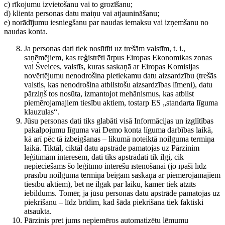
c) rīkojumu izvietošanu vai to grozīšanu;
d) klienta personas datu maiņu vai atjaunināšanu;
e) norādījumu iesniegšanu par naudas iemaksu vai izņemšanu no
naudas konta.
Ja personas dati tiek nosūtīti uz trešām valstīm, t. i.,
saņēmējiem, kas reģistrēti ārpus Eiropas Ekonomikas zonas
vai Šveices, valstīs, kuras saskaņā ar Eiropas Komisijas
novērtējumu nenodrošina pietiekamu datu aizsardzību (trešās
valstis, kas nenodrošina atbilstošu aizsardzības līmeni), datu
pārziņš tos nosūta, izmantojot mehānismus, kas atbilst
piemērojamajiem tiesību aktiem, tostarp ES „standarta līguma
klauzulas“.
Jūsu personas dati tiks glabāti visā Informācijas un izglītības
pakalpojumu līguma vai Demo konta līguma darbības laikā,
kā arī pēc tā izbeigšanas – likumā noteiktā noilguma termiņa
laikā. Tiktāl, ciktāl datu apstrāde pamatojas uz Pārzinim
leģitīmām interesēm, dati tiks apstrādāti tik ilgi, cik
nepieciešams šo leģitīmo interešu īstenošanai (jo īpaši līdz
prasību noilguma termiņa beigām saskaņā ar piemērojamajiem
tiesību aktiem), bet ne ilgāk par laiku, kamēr tiek atzīts
iebildums. Tomēr, ja jūsu personas datu apstrāde pamatojas uz
piekrišanu – līdz brīdim, kad šāda piekrišana tiek faktiski
atsaukta.
Pārzinis pret jums nepiemēros automatizētu lēmumu