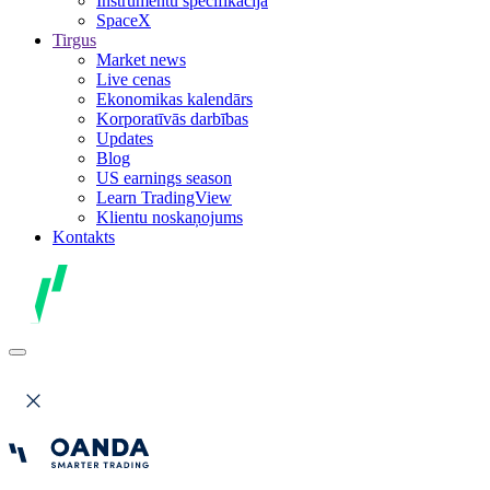
Instrumentu specifikācija
SpaceX
Tirgus
Market news
Live cenas
Ekonomikas kalendārs
Korporatīvās darbības
Updates
Blog
US earnings season
Learn TradingView
Klientu noskaņojums
Kontakts