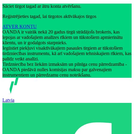
Sāciet tirgot tagad ar ātru konta atvēršanu.
Reģistrējieties tagad, lai tirgotos aktīvākajos tirgos
ATVER KONTU
OANDA ir vairāk nekā 20 gadus tirgū strādājošs brokeris, kas
lepojas ar vadošajiem analīzes rīkiem un tūkstošiem apmierinātu
klientu, un ir godalgots starpnieks.
Iegūstiet piekļuvi visaktīvākajiem pasaules tirgiem ar tūkstošiem
tirdzniecības instrumentu, kā arī vadošajiem tehniskajiem rīkiem, kas
palīdz veikt analīzi.
Tirdzniecība bez liekām izmaksām un pilnīga cenu pārredzamība -
OANDA piedāvā nulles komisijas maksu par galvenajiem
instrumentiem un pārredzamu cenu noteikšanu.
Latvia