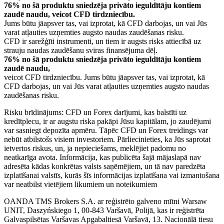
76% no šā produktu sniedzēja privāto ieguldītāju kontiem
zaudē naudu, veicot CFD tirdzniecību.
Jums būtu jāapsver tas, vai izprotat, kā CFD darbojas, un vai Jūs
varat atļauties uzņemties augsto naudas zaudēšanas risku.
CFD ir sarežģīti instrumenti, un tiem ir augsts risks attiecībā uz
strauju naudas zaudēšanu sviras finansējuma dēļ.
76% no šā produktu sniedzēja privāto ieguldītāju kontiem
zaudē naudu,
veicot CFD tirdzniecību. Jums būtu jāapsver tas, vai izprotat, kā
CFD darbojas, un vai Jūs varat atļauties uzņemties augsto naudas
zaudēšanas risku.
Risku brīdinājums: CFD un Forex darījumi, kas balstīti uz
kredītplecu, ir ar augstu riska pakāpi Jūsu kapitālam, jo zaudējumi
var sasniegt depozīta apmēru. Tāpēc CFD un Forex treidings var
nebūt atbilstošs visiem investoriem. Pārliecinieties, ka Jūs saprotat
ietvertos riskus, un, ja nepieciešams, meklējiet padomu no
neatkarīga avota. Informācija, kas publicēta šajā mājaslapā nav
adresēta kādas konkrētas valsts saņēmējiem, un tā nav paredzēta
izplatīšanai valstīs, kurās šīs informācijas izplatīšana vai izmantošana
var neatbilst vietējiem likumiem un noteikumiem
OANDA TMS Brokers S.A. ar reģistrēto galveno mītni Warsaw
UNIT, Daszyńskiego 1, 00-843 Varšavā, Polijā, kas ir reģistrēta
Galvaspilsētas Varšavas Apgabaltiesā Varšavā, 13. Nacionālā tiesu