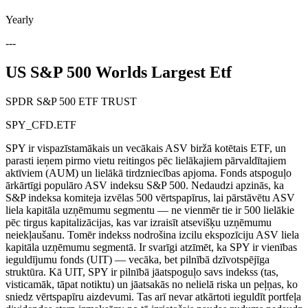
Yearly
---
US S&P 500 Worlds Largest Etf
SPDR S&P 500 ETF TRUST
SPY_CFD.ETF
SPY ir vispazīstamākais un vecākais ASV biržā kotētais ETF, un
parasti ieņem pirmo vietu reitingos pēc lielākajiem pārvaldītajiem
aktīviem (AUM) un lielākā tirdzniecības apjoma. Fonds atspoguļo
ārkārtīgi populāro ASV indeksu S&P 500. Nedaudzi apzinās, ka
S&P indeksa komiteja izvēlas 500 vērtspapīrus, lai pārstāvētu ASV
liela kapitāla uzņēmumu segmentu — ne vienmēr tie ir 500 lielākie
pēc tirgus kapitalizācijas, kas var izraisīt atsevišķu uzņēmumu
neiekļaušanu. Tomēr indekss nodrošina izcilu ekspozīciju ASV liela
kapitāla uzņēmumu segmentā. Ir svarīgi atzīmēt, ka SPY ir vienības
ieguldījumu fonds (UIT) — vecāka, bet pilnībā dzīvotspējīga
struktūra. Kā UIT, SPY ir pilnībā jāatspoguļo savs indekss (tas,
visticamāk, tāpat notiktu) un jāatsakās no nelielā riska un peļņas, ko
sniedz vērtspapīru aizdevumi. Tas arī nevar atkārtoti ieguldīt portfeļa