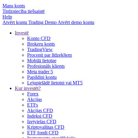
Mans konts
Tirdzniecība tiešsaistē
Help
Atvērt kontu
Trading
Demo
Atvērt demo kontu
Investē
Konto CFD
Brokeru konts
TradingView
Procenti par līdzekļiem
Mobilā lietotne
Profesionāls klients
Meta trader 5
Papildini kontu
Lejupielādē lietotni vai MT5
Kur investēt?
Forex
Akcijas
ETFs
Akcijas CFD
Indeksi CFD
Izejvielas CFD
Kriptovalūtas CFD
ETF fondi CFD