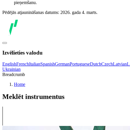
pieņemšanu.
Pēdējās atjaunināšanas datums: 2026. gada 4. marts.
Izvēlieties valodu
English
French
Italian
Spanish
German
Portuguese
Dutch
Czech
Latvian
L
Ukrainian
Breadcrumb
Home
Meklēt instrumentus