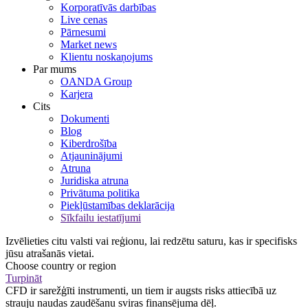
Korporatīvās darbības
Live cenas
Pārnesumi
Market news
Klientu noskaņojums
Par mums
OANDA Group
Karjera
Cits
Dokumenti
Blog
Kiberdrošība
Atjauninājumi
Atruna
Juridiska atruna
Privātuma politika
Piekļūstamības deklarācija
Sīkfailu iestatījumi
Izvēlieties citu valsti vai reģionu, lai redzētu saturu, kas ir specifisks
jūsu atrašanās vietai.
Choose country or region
Turpināt
CFD ir sarežģīti instrumenti, un tiem ir augsts risks attiecībā uz
strauju naudas zaudēšanu sviras finansējuma dēļ.