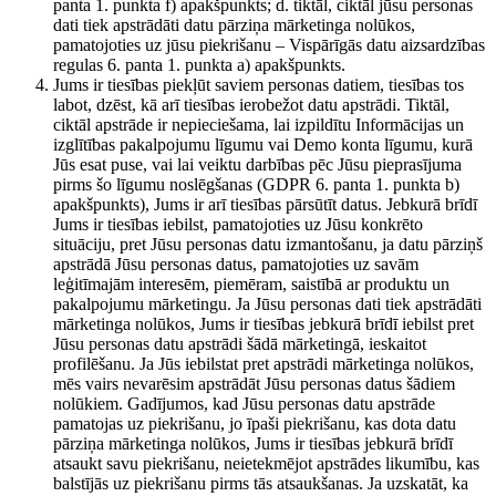
panta 1. punkta f) apakšpunkts; d. tiktāl, ciktāl jūsu personas
dati tiek apstrādāti datu pārziņa mārketinga nolūkos,
pamatojoties uz jūsu piekrišanu – Vispārīgās datu aizsardzības
regulas 6. panta 1. punkta a) apakšpunkts.
Jums ir tiesības piekļūt saviem personas datiem, tiesības tos
labot, dzēst, kā arī tiesības ierobežot datu apstrādi. Tiktāl,
ciktāl apstrāde ir nepieciešama, lai izpildītu Informācijas un
izglītības pakalpojumu līgumu vai Demo konta līgumu, kurā
Jūs esat puse, vai lai veiktu darbības pēc Jūsu pieprasījuma
pirms šo līgumu noslēgšanas (GDPR 6. panta 1. punkta b)
apakšpunkts), Jums ir arī tiesības pārsūtīt datus. Jebkurā brīdī
Jums ir tiesības iebilst, pamatojoties uz Jūsu konkrēto
situāciju, pret Jūsu personas datu izmantošanu, ja datu pārziņš
apstrādā Jūsu personas datus, pamatojoties uz savām
leģitīmajām interesēm, piemēram, saistībā ar produktu un
pakalpojumu mārketingu. Ja Jūsu personas dati tiek apstrādāti
mārketinga nolūkos, Jums ir tiesības jebkurā brīdī iebilst pret
Jūsu personas datu apstrādi šādā mārketingā, ieskaitot
profilēšanu. Ja Jūs iebilstat pret apstrādi mārketinga nolūkos,
mēs vairs nevarēsim apstrādāt Jūsu personas datus šādiem
nolūkiem. Gadījumos, kad Jūsu personas datu apstrāde
pamatojas uz piekrišanu, jo īpaši piekrišanu, kas dota datu
pārziņa mārketinga nolūkos, Jums ir tiesības jebkurā brīdī
atsaukt savu piekrišanu, neietekmējot apstrādes likumību, kas
balstījās uz piekrišanu pirms tās atsaukšanas. Ja uzskatāt, ka