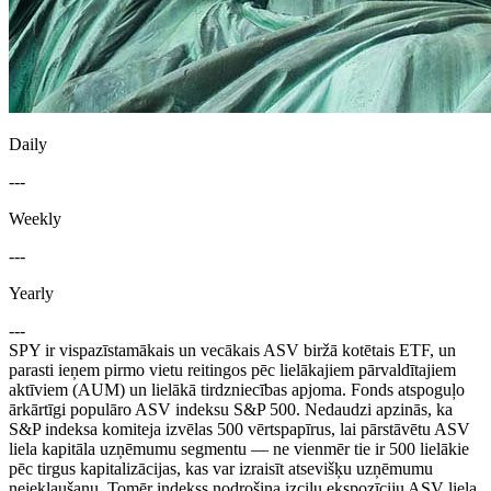
Daily
---
Weekly
---
Yearly
---
SPY ir vispazīstamākais un vecākais ASV biržā kotētais ETF, un
parasti ieņem pirmo vietu reitingos pēc lielākajiem pārvaldītajiem
aktīviem (AUM) un lielākā tirdzniecības apjoma. Fonds atspoguļo
ārkārtīgi populāro ASV indeksu S&P 500. Nedaudzi apzinās, ka
S&P indeksa komiteja izvēlas 500 vērtspapīrus, lai pārstāvētu ASV
liela kapitāla uzņēmumu segmentu — ne vienmēr tie ir 500 lielākie
pēc tirgus kapitalizācijas, kas var izraisīt atsevišķu uzņēmumu
neiekļaušanu. Tomēr indekss nodrošina izcilu ekspozīciju ASV liela