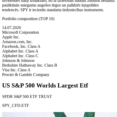
dividendes starp izmaksām; no tā izrietošais naudas zudums nedaudz
pasliktinās sniegumu augošos tirgos un palīdzēs lejupslīdes
tendencēs. SPY ir iecienīts standarta tirdzniecības instruments.
Portfolio composition (TOP 10)
14.07.2026
Microsoft Corporation
Apple Inc.
Amazon.com, Inc.
Facebook, Inc. Class A
Alphabet Inc. Class A
Alphabet Inc. Class C
Johnson & Johnson
Berkshire Hathaway Inc. Class B
Visa Inc. Class A
Procter & Gamble Company
US S&P 500 Worlds Largest Etf
SPDR S&P 500 ETF TRUST
SPY_CFD.ETF