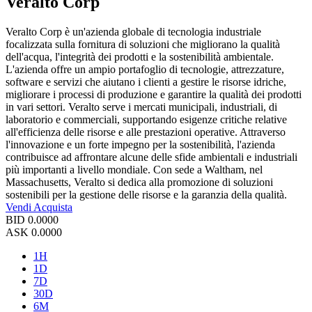
Veralto Corp
Veralto Corp è un'azienda globale di tecnologia industriale
focalizzata sulla fornitura di soluzioni che migliorano la qualità
dell'acqua, l'integrità dei prodotti e la sostenibilità ambientale.
L'azienda offre un ampio portafoglio di tecnologie, attrezzature,
software e servizi che aiutano i clienti a gestire le risorse idriche,
migliorare i processi di produzione e garantire la qualità dei prodotti
in vari settori. Veralto serve i mercati municipali, industriali, di
laboratorio e commerciali, supportando esigenze critiche relative
all'efficienza delle risorse e alle prestazioni operative. Attraverso
l'innovazione e un forte impegno per la sostenibilità, l'azienda
contribuisce ad affrontare alcune delle sfide ambientali e industriali
più importanti a livello mondiale. Con sede a Waltham, nel
Massachusetts, Veralto si dedica alla promozione di soluzioni
sostenibili per la gestione delle risorse e la garanzia della qualità.
Vendi
Acquista
BID
0.0000
ASK
0.0000
1H
1D
7D
30D
6M