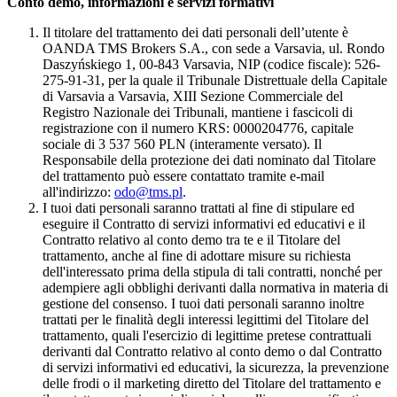
Conto demo, informazioni e servizi formativi
Il titolare del trattamento dei dati personali dell’utente è
OANDA TMS Brokers S.A., con sede a Varsavia, ul. Rondo
Daszyńskiego 1, 00-843 Varsavia, NIP (codice fiscale): 526-
275-91-31, per la quale il Tribunale Distrettuale della Capitale
di Varsavia a Varsavia, XIII Sezione Commerciale del
Registro Nazionale dei Tribunali, mantiene i fascicoli di
registrazione con il numero KRS: 0000204776, capitale
sociale di 3 537 560 PLN (interamente versato). Il
Responsabile della protezione dei dati nominato dal Titolare
del trattamento può essere contattato tramite e-mail
all'indirizzo:
odo@tms.pl
.
I tuoi dati personali saranno trattati al fine di stipulare ed
eseguire il Contratto di servizi informativi ed educativi e il
Contratto relativo al conto demo tra te e il Titolare del
trattamento, anche al fine di adottare misure su richiesta
dell'interessato prima della stipula di tali contratti, nonché per
adempiere agli obblighi derivanti dalla normativa in materia di
gestione del consenso. I tuoi dati personali saranno inoltre
trattati per le finalità degli interessi legittimi del Titolare del
trattamento, quali l'esercizio di legittime pretese contrattuali
derivanti dal Contratto relativo al conto demo o dal Contratto
di servizi informativi ed educativi, la sicurezza, la prevenzione
delle frodi o il marketing diretto del Titolare del trattamento e