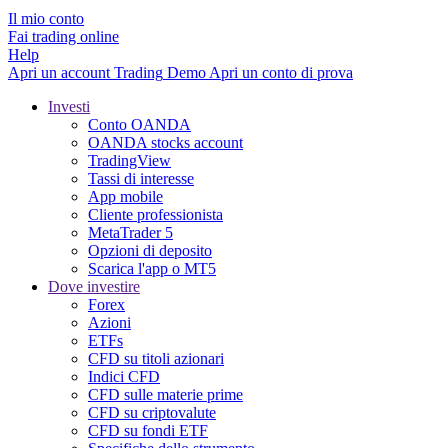
Il mio conto
Fai trading online
Help
Apri un account
Trading
Demo
Apri un conto di prova
Investi
Conto OANDA
OANDA stocks account
TradingView
Tassi di interesse
App mobile
Cliente professionista
MetaTrader 5
Opzioni di deposito
Scarica l'app o MT5
Dove investire
Forex
Azioni
ETFs
CFD su titoli azionari
Indici CFD
CFD sulle materie prime
CFD su criptovalute
CFD su fondi ETF