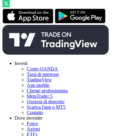
Investi
Conto OANDA
Tassi di interesse
TradingView
App mobile
Cliente professionista
MetaTrader 5
Opzioni di deposito
Scarica l'app o MT5
Contatto
Dove investire
Forex
Azioni
ETFs