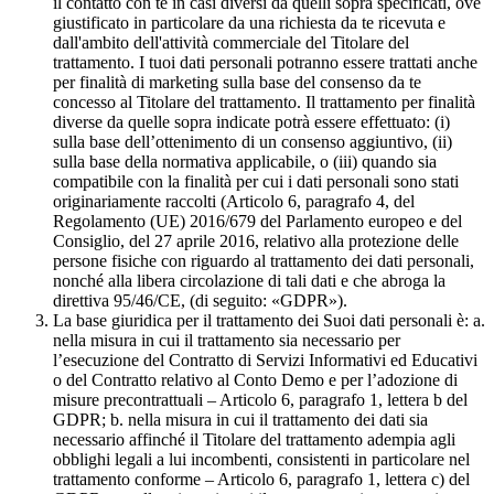
il contatto con te in casi diversi da quelli sopra specificati, ove
giustificato in particolare da una richiesta da te ricevuta e
dall'ambito dell'attività commerciale del Titolare del
trattamento. I tuoi dati personali potranno essere trattati anche
per finalità di marketing sulla base del consenso da te
concesso al Titolare del trattamento. Il trattamento per finalità
diverse da quelle sopra indicate potrà essere effettuato: (i)
sulla base dell’ottenimento di un consenso aggiuntivo, (ii)
sulla base della normativa applicabile, o (iii) quando sia
compatibile con la finalità per cui i dati personali sono stati
originariamente raccolti (Articolo 6, paragrafo 4, del
Regolamento (UE) 2016/679 del Parlamento europeo e del
Consiglio, del 27 aprile 2016, relativo alla protezione delle
persone fisiche con riguardo al trattamento dei dati personali,
nonché alla libera circolazione di tali dati e che abroga la
direttiva 95/46/CE, (di seguito: «GDPR»).
La base giuridica per il trattamento dei Suoi dati personali è: a.
nella misura in cui il trattamento sia necessario per
l’esecuzione del Contratto di Servizi Informativi ed Educativi
o del Contratto relativo al Conto Demo e per l’adozione di
misure precontrattuali – Articolo 6, paragrafo 1, lettera b del
GDPR; b. nella misura in cui il trattamento dei dati sia
necessario affinché il Titolare del trattamento adempia agli
obblighi legali a lui incombenti, consistenti in particolare nel
trattamento conforme – Articolo 6, paragrafo 1, lettera c) del