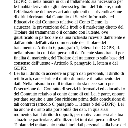
GDPR; c. nella misura in cui il trattamento sia necessario per
le finalità derivanti dagli interessi legittimi del Titolare, quali
l'effettuazione dei necessari adempimenti e la rivendicazione
di diritti derivanti dal Contratto di Servizi Informativi ed
Educativi o dal Contratto relativo al Conto Demo, la
sicurezza, la prevenzione delle frodi o il marketing diretto del
Titolare del trattamento o il contatto con l'utente, ove
giustificato in particolare da una richiesta ricevuta dall'utente e
dall'ambito dell'attività commerciale del Titolare del
trattamento - Articolo 6, paragrafo 1, lettera f del GDPR; d.
nella misura in cui i dati personali dell’utente siano trattati per
finalità di marketing del Titolare del trattamento sulla base del
consenso dell’utente - Articolo 6, paragrafo 1, lettera a del
GDPR.
Lei ha il diritto di accedere ai propri dati personali, il diritto di
rettificarli, cancellarli e il diritto di limitare il trattamento dei
dati. Nella misura in cui il trattamento sia necessario per
l’esecuzione del Contratto di servizi informativi ed educativi o
del Contratto relativo al conto demo di cui Lei è parte, oppure
per dare seguito a una Sua richiesta prima della conclusione di
tali contratti (articolo 6, paragrafo 1, lettera b del GDPR), Lei
ha anche il diritto alla portabilità dei dati. In qualsiasi
momento, hai il diritto di opporti, per motivi connessi alla tua
situazione particolare, all'utilizzo dei tuoi dati personali se il
Titolare del trattamento tratta i tuoi dati personali sulla base del