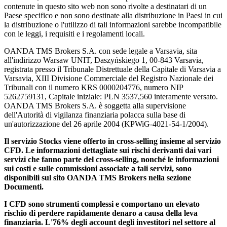
contenute in questo sito web non sono rivolte a destinatari di un
Paese specifico e non sono destinate alla distribuzione in Paesi in cui
la distribuzione o l'utilizzo di tali informazioni sarebbe incompatibile
con le leggi, i requisiti e i regolamenti locali.
OANDA TMS Brokers S.A. con sede legale a Varsavia, sita
all'indirizzo Warsaw UNIT, Daszyńskiego 1, 00-843 Varsavia,
registrata presso il Tribunale Distrettuale della Capitale di Varsavia a
Varsavia, XIII Divisione Commerciale del Registro Nazionale dei
Tribunali con il numero KRS 0000204776, numero NIP
5262759131, Capitale iniziale: PLN 3537,560 interamente versato.
OANDA TMS Brokers S.A. è soggetta alla supervisione
dell'Autorità di vigilanza finanziaria polacca sulla base di
un'autorizzazione del 26 aprile 2004 (KPWiG-4021-54-1/2004).
Il servizio Stocks viene offerto in cross-selling insieme al servizio
CFD. Le informazioni dettagliate sui rischi derivanti dai vari
servizi che fanno parte del cross-selling, nonché le informazioni
sui costi e sulle commissioni associate a tali servizi, sono
disponibili sul sito OANDA TMS Brokers nella sezione
Documenti.
I CFD sono strumenti complessi e comportano un elevato
rischio di perdere rapidamente denaro a causa della leva
finanziaria. L'76% degli account degli investitori nel settore al