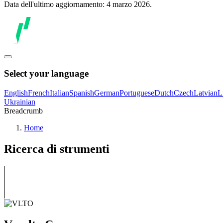
Data dell'ultimo aggiornamento: 4 marzo 2026.
Select your language
English
French
Italian
Spanish
German
Portuguese
Dutch
Czech
Latvian
L
Ukrainian
Breadcrumb
Home
Ricerca di strumenti