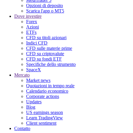
MetaTrader 5
Opzioni di deposito
Scarica l'app o MT5
Dove investire
Forex
Azioni
ETFs
CFD su titoli azionari
Indici CFD
CFD sulle materie prime
CFD su criptovalute
CFD su fondi ETF
Specifiche dello strumento
SpaceX
Mercato
Market news
Quotazioni in tempo reale
Calendario economico
Corporate actions
Updates
Blog
US earnings season
Learn TradingView
Client sentiment
Contatto