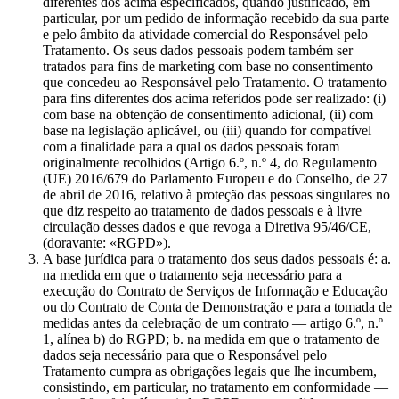
diferentes dos acima especificados, quando justificado, em
particular, por um pedido de informação recebido da sua parte
e pelo âmbito da atividade comercial do Responsável pelo
Tratamento. Os seus dados pessoais podem também ser
tratados para fins de marketing com base no consentimento
que concedeu ao Responsável pelo Tratamento. O tratamento
para fins diferentes dos acima referidos pode ser realizado: (i)
com base na obtenção de consentimento adicional, (ii) com
base na legislação aplicável, ou (iii) quando for compatível
com a finalidade para a qual os dados pessoais foram
originalmente recolhidos (Artigo 6.º, n.º 4, do Regulamento
(UE) 2016/679 do Parlamento Europeu e do Conselho, de 27
de abril de 2016, relativo à proteção das pessoas singulares no
que diz respeito ao tratamento de dados pessoais e à livre
circulação desses dados e que revoga a Diretiva 95/46/CE,
(doravante: «RGPD»).
A base jurídica para o tratamento dos seus dados pessoais é: a.
na medida em que o tratamento seja necessário para a
execução do Contrato de Serviços de Informação e Educação
ou do Contrato de Conta de Demonstração e para a tomada de
medidas antes da celebração de um contrato — artigo 6.º, n.º
1, alínea b) do RGPD; b. na medida em que o tratamento de
dados seja necessário para que o Responsável pelo
Tratamento cumpra as obrigações legais que lhe incumbem,
consistindo, em particular, no tratamento em conformidade —