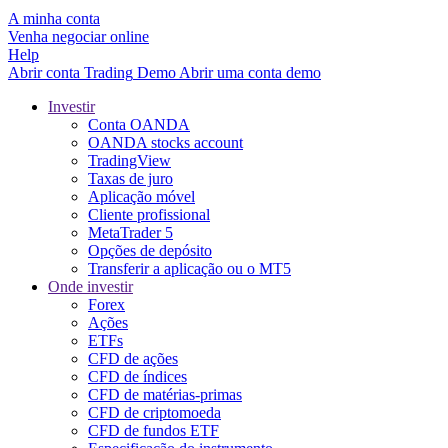
A minha conta
Venha negociar online
Help
Abrir conta
Trading
Demo
Abrir uma conta demo
Investir
Conta OANDA
OANDA stocks account
TradingView
Taxas de juro
Aplicação móvel
Cliente profissional
MetaTrader 5
Opções de depósito
Transferir a aplicação ou o MT5
Onde investir
Forex
Ações
ETFs
CFD de ações
CFD de índices
CFD de matérias-primas
CFD de criptomoeda
CFD de fundos ETF