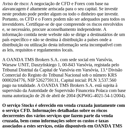
Aviso de risco: A negociação de CFD e Forex com base na
alavancagem é altamente arriscada para o seu capital. Se investir
neste produto pode perder algum ou todo o dinheiro que investir.
Portanto, os CFD e o Forex podem não ser adequados para todos os
investidores. Certifique-se de que compreende os riscos envolvidos
e, se necessário, procure aconselhamento independente. A
informação contida neste website não se dirige a destinatários de um
país específico e não se destina à distribuição a países onde a
distribuição ou utilização desta informação seria incompatível com
as leis, requisitos e regulamentos locais.
A OANDA TMS Brokers S.A. com sede social em Varsóvia,
Warsaw UNIT, Daszyńskiego 1, 00-843 Varsóvia, registada pelo
Tribunal Distrital da Capital de Varsóvia em Varsóvia, 13.ª Divisão
Comercial do Registo do Tribunal Nacional sob o número KRS
0000204776, NIP 5262759131, Capital inicial: PLN 3,537.560
pago na totalidade. A OANDA TMS Brokers S.A. está sujeita à
supervisão da Autoridade de Supervisão Financeira Polaca com base
numa autorização de 26 de abril de 2004 (KPWiG-4021-54-1/2004).
O serviço Stocks é oferecido em venda cruzada juntamente com
o serviço CFD. Informações detalhadas sobre os riscos
decorrentes dos vários serviços que fazem parte da venda
cruzada, bem como informações sobre os custos e taxas
associados a estes serviços, estão disponíveis em OANDA TMS