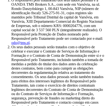
O responsável pelo tratamento dos seus dados pessoais é a
OANDA TMS Brokers S.A., com sede em Varsóvia, na ul.
Rondo Daszyńskiego 1, 00-843 Varsóvia, NIP (número de
identificação fiscal): 526-275-91-31, cujos registos são
mantidos pelo Tribunal Distrital da capital de Varsóvia, em
Varsóvia, XIII Departamento Comercial do Registo Nacional
de Empresas, sob o número KRS: 0000204776, com um
capital social de 3 537 560 PLN (integralmente realizado). O
Responsável pela Proteção de Dados nomeado pelo
Responsável pelo Tratamento pode ser contactado por e-mail:
odo@tms.pl
.
Os seus dados pessoais serão tratados com o objetivo de
celebrar e executar o Contrato de Serviços de Informação e
Formação e o Contrato de Conta de Demonstração entre si e o
Responsável pelo Tratamento, incluindo também a tomada de
medidas a pedido do titular dos dados antes da celebração
destes contratos, bem como para cumprir as obrigações
decorrentes da regulamentação relativa ao tratamento do
consentimento. Os seus dados pessoais serão também tratados
para efeitos dos interesses legítimos do Responsável pelo
Tratamento, tais como o exercício de direitos contratuais
legítimos decorrentes do Contrato de Conta de Demonstração
ou do Contrato de Serviços de Informação e Formação,
segurança, prevenção de fraudes ou marketing direto do
Responsável pelo Tratamento e contacto consigo em casos