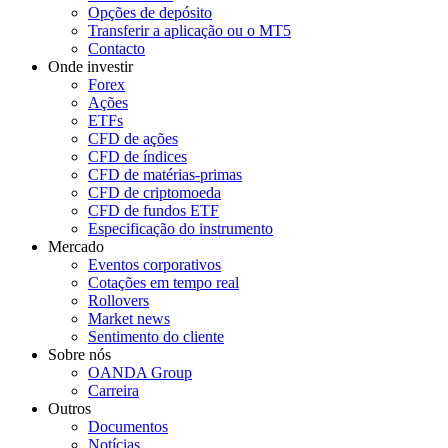
Opções de depósito
Transferir a aplicação ou o MT5
Contacto
Onde investir
Forex
Ações
ETFs
CFD de ações
CFD de índices
CFD de matérias-primas
CFD de criptomoeda
CFD de fundos ETF
Especificação do instrumento
Mercado
Eventos corporativos
Cotações em tempo real
Rollovers
Market news
Sentimento do cliente
Sobre nós
OANDA Group
Carreira
Outros
Documentos
Notícias