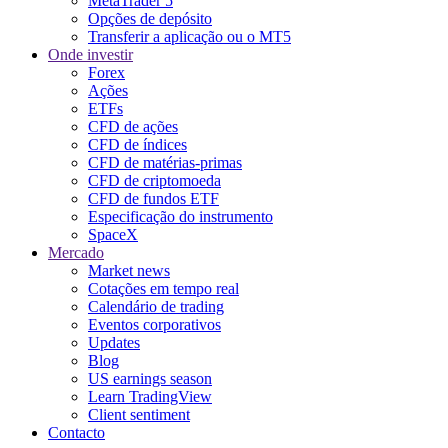
MetaTrader 5
Opções de depósito
Transferir a aplicação ou o MT5
Onde investir
Forex
Ações
ETFs
CFD de ações
CFD de índices
CFD de matérias-primas
CFD de criptomoeda
CFD de fundos ETF
Especificação do instrumento
SpaceX
Mercado
Market news
Cotações em tempo real
Calendário de trading
Eventos corporativos
Updates
Blog
US earnings season
Learn TradingView
Client sentiment
Contacto