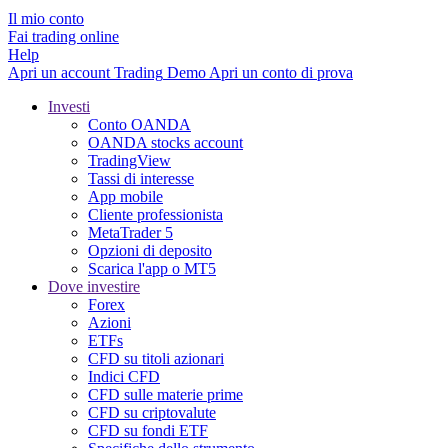
Il mio conto
Fai trading online
Help
Apri un account
Trading
Demo
Apri un conto di prova
Investi
Conto OANDA
OANDA stocks account
TradingView
Tassi di interesse
App mobile
Cliente professionista
MetaTrader 5
Opzioni di deposito
Scarica l'app o MT5
Dove investire
Forex
Azioni
ETFs
CFD su titoli azionari
Indici CFD
CFD sulle materie prime
CFD su criptovalute
CFD su fondi ETF