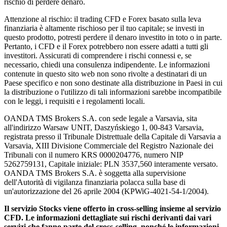
rischio di perdere denaro.
Attenzione al rischio: il trading CFD e Forex basato sulla leva
finanziaria è altamente rischioso per il tuo capitale; se investi in
questo prodotto, potresti perdere il denaro investito in toto o in parte.
Pertanto, i CFD e il Forex potrebbero non essere adatti a tutti gli
investitori. Assicurati di comprendere i rischi connessi e, se
necessario, chiedi una consulenza indipendente. Le informazioni
contenute in questo sito web non sono rivolte a destinatari di un
Paese specifico e non sono destinate alla distribuzione in Paesi in cui
la distribuzione o l'utilizzo di tali informazioni sarebbe incompatibile
con le leggi, i requisiti e i regolamenti locali.
OANDA TMS Brokers S.A. con sede legale a Varsavia, sita
all'indirizzo Warsaw UNIT, Daszyńskiego 1, 00-843 Varsavia,
registrata presso il Tribunale Distrettuale della Capitale di Varsavia a
Varsavia, XIII Divisione Commerciale del Registro Nazionale dei
Tribunali con il numero KRS 0000204776, numero NIP
5262759131, Capitale iniziale: PLN 3537,560 interamente versato.
OANDA TMS Brokers S.A. è soggetta alla supervisione
dell'Autorità di vigilanza finanziaria polacca sulla base di
un'autorizzazione del 26 aprile 2004 (KPWiG-4021-54-1/2004).
Il servizio Stocks viene offerto in cross-selling insieme al servizio
CFD. Le informazioni dettagliate sui rischi derivanti dai vari
servizi che fanno parte del cross-selling, nonché le informazioni