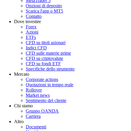
MetaTrader 5
Opzioni di deposito
Scarica l'app o MT5
Contatto
Dove investire
Forex
Azioni
ETFs
CFD su titoli azionari
Indici CFD
CFD sulle materie prime
CFD su criptovalute
CFD su fondi ETF
Specifiche dello strumento
Mercato
Corporate actions
Quotazioni in tempo reale
Rollover
Market news
Sentimento del cliente
Chi siamo
Gruppo OANDA
Carriera
Altro
Documenti