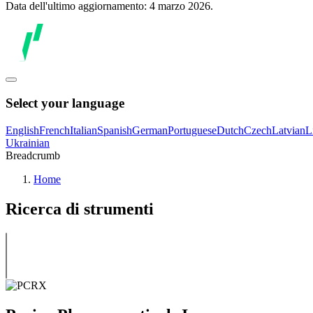
Data dell'ultimo aggiornamento: 4 marzo 2026.
Select your language
English
French
Italian
Spanish
German
Portuguese
Dutch
Czech
Latvian
L
Ukrainian
Breadcrumb
Home
Ricerca di strumenti