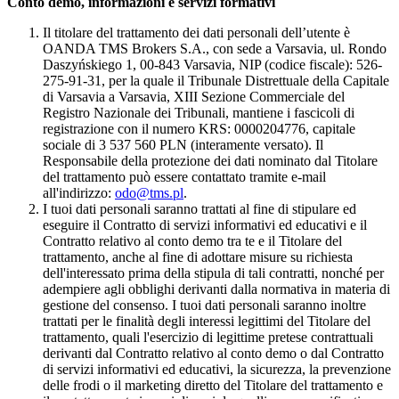
Conto demo, informazioni e servizi formativi
Il titolare del trattamento dei dati personali dell’utente è
OANDA TMS Brokers S.A., con sede a Varsavia, ul. Rondo
Daszyńskiego 1, 00-843 Varsavia, NIP (codice fiscale): 526-
275-91-31, per la quale il Tribunale Distrettuale della Capitale
di Varsavia a Varsavia, XIII Sezione Commerciale del
Registro Nazionale dei Tribunali, mantiene i fascicoli di
registrazione con il numero KRS: 0000204776, capitale
sociale di 3 537 560 PLN (interamente versato). Il
Responsabile della protezione dei dati nominato dal Titolare
del trattamento può essere contattato tramite e-mail
all'indirizzo:
odo@tms.pl
.
I tuoi dati personali saranno trattati al fine di stipulare ed
eseguire il Contratto di servizi informativi ed educativi e il
Contratto relativo al conto demo tra te e il Titolare del
trattamento, anche al fine di adottare misure su richiesta
dell'interessato prima della stipula di tali contratti, nonché per
adempiere agli obblighi derivanti dalla normativa in materia di
gestione del consenso. I tuoi dati personali saranno inoltre
trattati per le finalità degli interessi legittimi del Titolare del
trattamento, quali l'esercizio di legittime pretese contrattuali
derivanti dal Contratto relativo al conto demo o dal Contratto
di servizi informativi ed educativi, la sicurezza, la prevenzione
delle frodi o il marketing diretto del Titolare del trattamento e