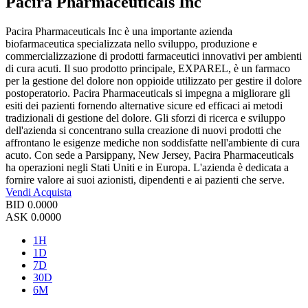
Pacira Pharmaceuticals Inc
Pacira Pharmaceuticals Inc è una importante azienda
biofarmaceutica specializzata nello sviluppo, produzione e
commercializzazione di prodotti farmaceutici innovativi per ambienti
di cura acuti. Il suo prodotto principale, EXPAREL, è un farmaco
per la gestione del dolore non oppioide utilizzato per gestire il dolore
postoperatorio. Pacira Pharmaceuticals si impegna a migliorare gli
esiti dei pazienti fornendo alternative sicure ed efficaci ai metodi
tradizionali di gestione del dolore. Gli sforzi di ricerca e sviluppo
dell'azienda si concentrano sulla creazione di nuovi prodotti che
affrontano le esigenze mediche non soddisfatte nell'ambiente di cura
acuto. Con sede a Parsippany, New Jersey, Pacira Pharmaceuticals
ha operazioni negli Stati Uniti e in Europa. L'azienda è dedicata a
fornire valore ai suoi azionisti, dipendenti e ai pazienti che serve.
Vendi
Acquista
BID
0.0000
ASK
0.0000
1H
1D
7D
30D
6M