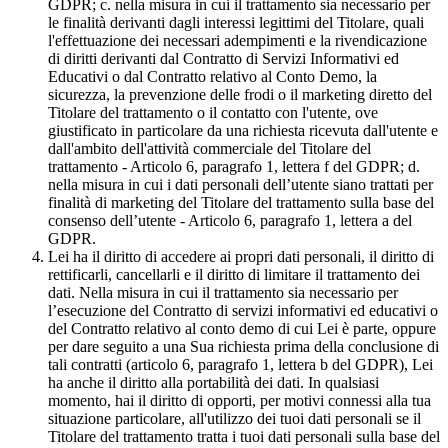
GDPR; c. nella misura in cui il trattamento sia necessario per
le finalità derivanti dagli interessi legittimi del Titolare, quali
l'effettuazione dei necessari adempimenti e la rivendicazione
di diritti derivanti dal Contratto di Servizi Informativi ed
Educativi o dal Contratto relativo al Conto Demo, la
sicurezza, la prevenzione delle frodi o il marketing diretto del
Titolare del trattamento o il contatto con l'utente, ove
giustificato in particolare da una richiesta ricevuta dall'utente e
dall'ambito dell'attività commerciale del Titolare del
trattamento - Articolo 6, paragrafo 1, lettera f del GDPR; d.
nella misura in cui i dati personali dell’utente siano trattati per
finalità di marketing del Titolare del trattamento sulla base del
consenso dell’utente - Articolo 6, paragrafo 1, lettera a del
GDPR.
Lei ha il diritto di accedere ai propri dati personali, il diritto di
rettificarli, cancellarli e il diritto di limitare il trattamento dei
dati. Nella misura in cui il trattamento sia necessario per
l’esecuzione del Contratto di servizi informativi ed educativi o
del Contratto relativo al conto demo di cui Lei è parte, oppure
per dare seguito a una Sua richiesta prima della conclusione di
tali contratti (articolo 6, paragrafo 1, lettera b del GDPR), Lei
ha anche il diritto alla portabilità dei dati. In qualsiasi
momento, hai il diritto di opporti, per motivi connessi alla tua
situazione particolare, all'utilizzo dei tuoi dati personali se il
Titolare del trattamento tratta i tuoi dati personali sulla base del