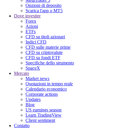
MetaTrader 5
Opzioni di deposito
Scarica l'app o MT5
Dove investire
Forex
Azioni
ETFs
CFD su titoli azionari
Indici CFD
CFD sulle materie prime
CFD su criptovalute
CFD su fondi ETF
Specifiche dello strumento
SpaceX
Mercato
Market news
Quotazioni in tempo reale
Calendario economico
Corporate actions
Updates
Blog
US earnings season
Learn TradingView
Client sentiment
Contatto