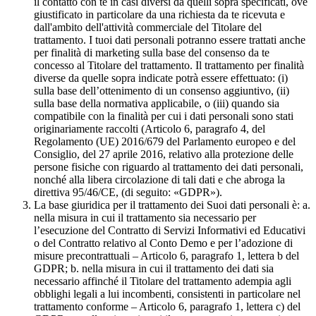
il contatto con te in casi diversi da quelli sopra specificati, ove
giustificato in particolare da una richiesta da te ricevuta e
dall'ambito dell'attività commerciale del Titolare del
trattamento. I tuoi dati personali potranno essere trattati anche
per finalità di marketing sulla base del consenso da te
concesso al Titolare del trattamento. Il trattamento per finalità
diverse da quelle sopra indicate potrà essere effettuato: (i)
sulla base dell’ottenimento di un consenso aggiuntivo, (ii)
sulla base della normativa applicabile, o (iii) quando sia
compatibile con la finalità per cui i dati personali sono stati
originariamente raccolti (Articolo 6, paragrafo 4, del
Regolamento (UE) 2016/679 del Parlamento europeo e del
Consiglio, del 27 aprile 2016, relativo alla protezione delle
persone fisiche con riguardo al trattamento dei dati personali,
nonché alla libera circolazione di tali dati e che abroga la
direttiva 95/46/CE, (di seguito: «GDPR»).
La base giuridica per il trattamento dei Suoi dati personali è: a.
nella misura in cui il trattamento sia necessario per
l’esecuzione del Contratto di Servizi Informativi ed Educativi
o del Contratto relativo al Conto Demo e per l’adozione di
misure precontrattuali – Articolo 6, paragrafo 1, lettera b del
GDPR; b. nella misura in cui il trattamento dei dati sia
necessario affinché il Titolare del trattamento adempia agli
obblighi legali a lui incombenti, consistenti in particolare nel
trattamento conforme – Articolo 6, paragrafo 1, lettera c) del