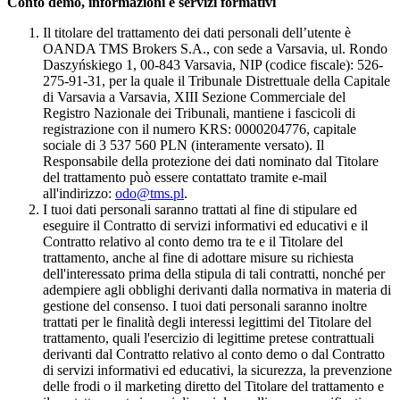
Conto demo, informazioni e servizi formativi
Il titolare del trattamento dei dati personali dell’utente è
OANDA TMS Brokers S.A., con sede a Varsavia, ul. Rondo
Daszyńskiego 1, 00-843 Varsavia, NIP (codice fiscale): 526-
275-91-31, per la quale il Tribunale Distrettuale della Capitale
di Varsavia a Varsavia, XIII Sezione Commerciale del
Registro Nazionale dei Tribunali, mantiene i fascicoli di
registrazione con il numero KRS: 0000204776, capitale
sociale di 3 537 560 PLN (interamente versato). Il
Responsabile della protezione dei dati nominato dal Titolare
del trattamento può essere contattato tramite e-mail
all'indirizzo:
odo@tms.pl
.
I tuoi dati personali saranno trattati al fine di stipulare ed
eseguire il Contratto di servizi informativi ed educativi e il
Contratto relativo al conto demo tra te e il Titolare del
trattamento, anche al fine di adottare misure su richiesta
dell'interessato prima della stipula di tali contratti, nonché per
adempiere agli obblighi derivanti dalla normativa in materia di
gestione del consenso. I tuoi dati personali saranno inoltre
trattati per le finalità degli interessi legittimi del Titolare del
trattamento, quali l'esercizio di legittime pretese contrattuali
derivanti dal Contratto relativo al conto demo o dal Contratto
di servizi informativi ed educativi, la sicurezza, la prevenzione
delle frodi o il marketing diretto del Titolare del trattamento e