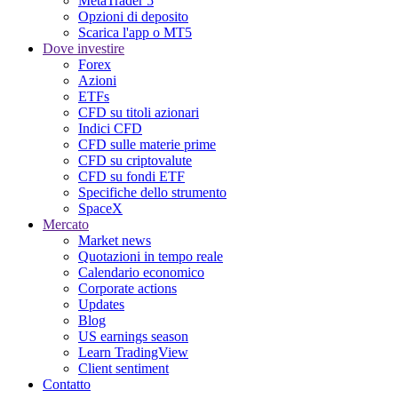
MetaTrader 5
Opzioni di deposito
Scarica l'app o MT5
Dove investire
Forex
Azioni
ETFs
CFD su titoli azionari
Indici CFD
CFD sulle materie prime
CFD su criptovalute
CFD su fondi ETF
Specifiche dello strumento
SpaceX
Mercato
Market news
Quotazioni in tempo reale
Calendario economico
Corporate actions
Updates
Blog
US earnings season
Learn TradingView
Client sentiment
Contatto