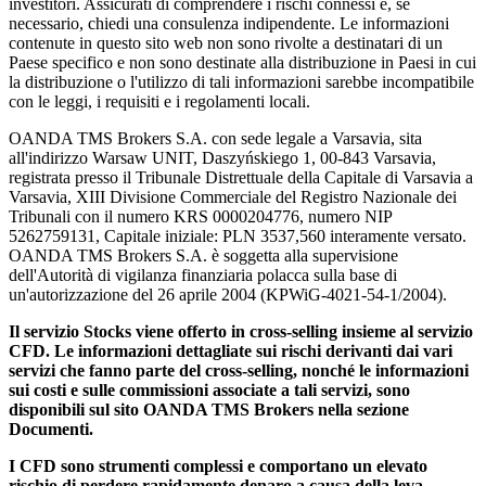
investitori. Assicurati di comprendere i rischi connessi e, se
necessario, chiedi una consulenza indipendente. Le informazioni
contenute in questo sito web non sono rivolte a destinatari di un
Paese specifico e non sono destinate alla distribuzione in Paesi in cui
la distribuzione o l'utilizzo di tali informazioni sarebbe incompatibile
con le leggi, i requisiti e i regolamenti locali.
OANDA TMS Brokers S.A. con sede legale a Varsavia, sita
all'indirizzo Warsaw UNIT, Daszyńskiego 1, 00-843 Varsavia,
registrata presso il Tribunale Distrettuale della Capitale di Varsavia a
Varsavia, XIII Divisione Commerciale del Registro Nazionale dei
Tribunali con il numero KRS 0000204776, numero NIP
5262759131, Capitale iniziale: PLN 3537,560 interamente versato.
OANDA TMS Brokers S.A. è soggetta alla supervisione
dell'Autorità di vigilanza finanziaria polacca sulla base di
un'autorizzazione del 26 aprile 2004 (KPWiG-4021-54-1/2004).
Il servizio Stocks viene offerto in cross-selling insieme al servizio
CFD. Le informazioni dettagliate sui rischi derivanti dai vari
servizi che fanno parte del cross-selling, nonché le informazioni
sui costi e sulle commissioni associate a tali servizi, sono
disponibili sul sito OANDA TMS Brokers nella sezione
Documenti.
I CFD sono strumenti complessi e comportano un elevato
rischio di perdere rapidamente denaro a causa della leva