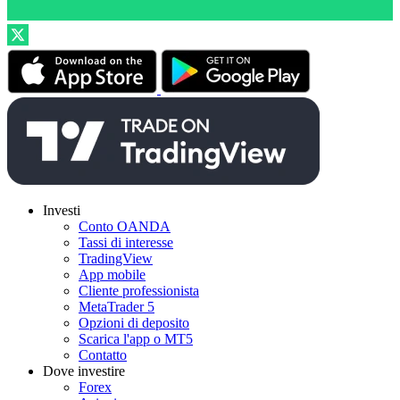
Investi
Conto OANDA
Tassi di interesse
TradingView
App mobile
Cliente professionista
MetaTrader 5
Opzioni di deposito
Scarica l'app o MT5
Contatto
Dove investire
Forex