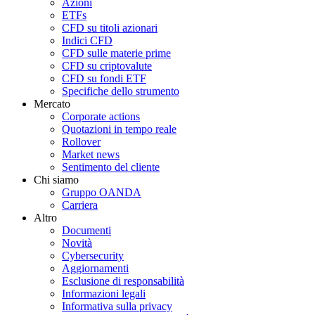
Azioni
ETFs
CFD su titoli azionari
Indici CFD
CFD sulle materie prime
CFD su criptovalute
CFD su fondi ETF
Specifiche dello strumento
Mercato
Corporate actions
Quotazioni in tempo reale
Rollover
Market news
Sentimento del cliente
Chi siamo
Gruppo OANDA
Carriera
Altro
Documenti
Novità
Cybersecurity
Aggiornamenti
Esclusione di responsabilità
Informazioni legali
Informativa sulla privacy