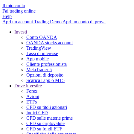
Il mio conto
Fai trading online
Help
Apri un account
Trading
Demo
Apri un conto di prova
Investi
Conto OANDA
OANDA stocks account
TradingView
Tassi di interesse
App mobile
Cliente professionista
MetaTrader 5
Opzioni di deposito
Scarica l'app o MT5
Dove investire
Forex
Azioni
ETFs
CFD su titoli azionari
Indici CFD
CFD sulle materie prime
CFD su criptovalute
CFD su fondi ETF