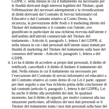
GDPR; c. nella misura in cui il trattamento sia necessario per
le finalità derivanti dagli interessi legittimi del Titolare, quali
l'effettuazione dei necessari adempimenti e la rivendicazione
di diritti derivanti dal Contratto di Servizi Informativi ed
Educativi o dal Contratto relativo al Conto Demo, la
sicurezza, la prevenzione delle frodi o il marketing diretto del
Titolare del trattamento o il contatto con l'utente, ove
giustificato in particolare da una richiesta ricevuta dall'utente e
dall'ambito dell'attività commerciale del Titolare del
trattamento - Articolo 6, paragrafo 1, lettera f del GDPR; d.
nella misura in cui i dati personali dell’utente siano trattati per
finalità di marketing del Titolare del trattamento sulla base del
consenso dell’utente - Articolo 6, paragrafo 1, lettera a del
GDPR.
Lei ha il diritto di accedere ai propri dati personali, il diritto di
rettificarli, cancellarli e il diritto di limitare il trattamento dei
dati. Nella misura in cui il trattamento sia necessario per
l’esecuzione del Contratto di servizi informativi ed educativi o
del Contratto relativo al conto demo di cui Lei è parte, oppure
per dare seguito a una Sua richiesta prima della conclusione di
tali contratti (articolo 6, paragrafo 1, lettera b del GDPR), Lei
ha anche il diritto alla portabilità dei dati. In qualsiasi
momento, hai il diritto di opporti, per motivi connessi alla tua
situazione particolare, all'utilizzo dei tuoi dati personali se il
Titolare del trattamento tratta i tuoi dati personali sulla base del