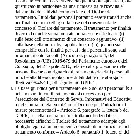
il contatto con te in casi diversi da quelli sopra specificati, ove
giustificato in particolare da una richiesta da te ricevuta e
dall'ambito dell'attività commerciale del Titolare del
trattamento. I tuoi dati personali potranno essere trattati anche
per finalità di marketing sulla base del consenso da te
concesso al Titolare del trattamento. Il trattamento per finalità
diverse da quelle sopra indicate potrà essere effettuato: (i)
sulla base dell’ottenimento di un consenso aggiuntivo, (ii)
sulla base della normativa applicabile, o (iii) quando sia
compatibile con la finalità per cui i dati personali sono stati
originariamente raccolti (Articolo 6, paragrafo 4, del
Regolamento (UE) 2016/679 del Parlamento europeo e del
Consiglio, del 27 aprile 2016, relativo alla protezione delle
persone fisiche con riguardo al trattamento dei dati personali,
nonché alla libera circolazione di tali dati e che abroga la
direttiva 95/46/CE, (di seguito: «GDPR»).
La base giuridica per il trattamento dei Suoi dati personali è: a.
nella misura in cui il trattamento sia necessario per
l’esecuzione del Contratto di Servizi Informativi ed Educativi
o del Contratto relativo al Conto Demo e per l’adozione di
misure precontrattuali – Articolo 6, paragrafo 1, lettera b del
GDPR; b. nella misura in cui il trattamento dei dati sia
necessario affinché il Titolare del trattamento adempia agli
obblighi legali a lui incombenti, consistenti in particolare nel
trattamento conforme – Articolo 6, paragrafo 1, lettera c) del