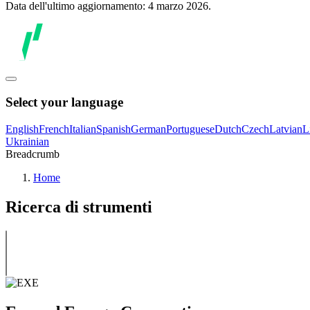
Data dell'ultimo aggiornamento: 4 marzo 2026.
Select your language
English
French
Italian
Spanish
German
Portuguese
Dutch
Czech
Latvian
L
Ukrainian
Breadcrumb
Home
Ricerca di strumenti