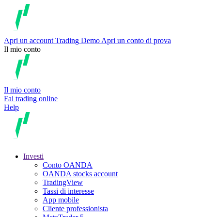
Apri un account
Trading
Demo
Apri un conto di prova
Il mio conto
Il mio conto
Fai trading online
Help
Investi
Conto OANDA
OANDA stocks account
TradingView
Tassi di interesse
App mobile
Cliente professionista