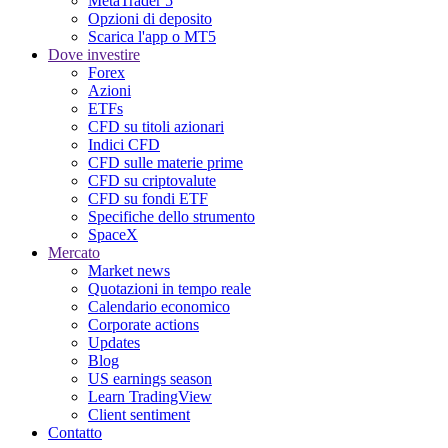
MetaTrader 5
Opzioni di deposito
Scarica l'app o MT5
Dove investire
Forex
Azioni
ETFs
CFD su titoli azionari
Indici CFD
CFD sulle materie prime
CFD su criptovalute
CFD su fondi ETF
Specifiche dello strumento
SpaceX
Mercato
Market news
Quotazioni in tempo reale
Calendario economico
Corporate actions
Updates
Blog
US earnings season
Learn TradingView
Client sentiment
Contatto