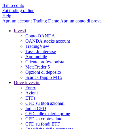
Il mio conto
Fai trading online
Help
Apri un account
Trading
Demo
Apri un conto di prova
Investi
Conto OANDA
OANDA stocks account
TradingView
Tassi di interesse
App mobile
Cliente professionista
MetaTrader 5
Opzioni di deposito
Scarica l'app o MT5
Dove investire
Forex
Azioni
ETFs
CFD su titoli azionari
Indici CFD
CFD sulle materie prime
CFD su criptovalute
CFD su fondi ETF