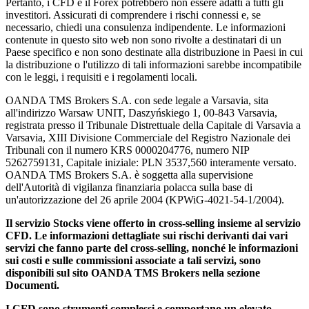
Pertanto, i CFD e il Forex potrebbero non essere adatti a tutti gli
investitori. Assicurati di comprendere i rischi connessi e, se
necessario, chiedi una consulenza indipendente. Le informazioni
contenute in questo sito web non sono rivolte a destinatari di un
Paese specifico e non sono destinate alla distribuzione in Paesi in cui
la distribuzione o l'utilizzo di tali informazioni sarebbe incompatibile
con le leggi, i requisiti e i regolamenti locali.
OANDA TMS Brokers S.A. con sede legale a Varsavia, sita
all'indirizzo Warsaw UNIT, Daszyńskiego 1, 00-843 Varsavia,
registrata presso il Tribunale Distrettuale della Capitale di Varsavia a
Varsavia, XIII Divisione Commerciale del Registro Nazionale dei
Tribunali con il numero KRS 0000204776, numero NIP
5262759131, Capitale iniziale: PLN 3537,560 interamente versato.
OANDA TMS Brokers S.A. è soggetta alla supervisione
dell'Autorità di vigilanza finanziaria polacca sulla base di
un'autorizzazione del 26 aprile 2004 (KPWiG-4021-54-1/2004).
Il servizio Stocks viene offerto in cross-selling insieme al servizio
CFD. Le informazioni dettagliate sui rischi derivanti dai vari
servizi che fanno parte del cross-selling, nonché le informazioni
sui costi e sulle commissioni associate a tali servizi, sono
disponibili sul sito OANDA TMS Brokers nella sezione
Documenti.
I CFD sono strumenti complessi e comportano un elevato