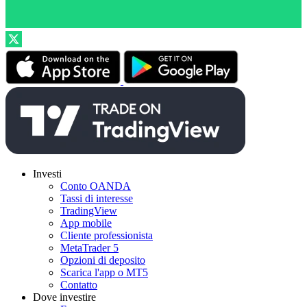
Investi
Conto OANDA
Tassi di interesse
TradingView
App mobile
Cliente professionista
MetaTrader 5
Opzioni di deposito
Scarica l'app o MT5
Contatto
Dove investire