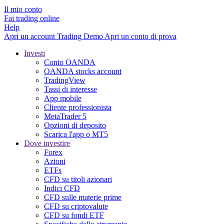
Il mio conto
Fai trading online
Help
Apri un account
Trading
Demo
Apri un conto di prova
Investi
Conto OANDA
OANDA stocks account
TradingView
Tassi di interesse
App mobile
Cliente professionista
MetaTrader 5
Opzioni di deposito
Scarica l'app o MT5
Dove investire
Forex
Azioni
ETFs
CFD su titoli azionari
Indici CFD
CFD sulle materie prime
CFD su criptovalute
CFD su fondi ETF