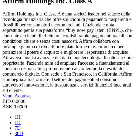
Affirm Holdings Inc. Class A
Affirm Holdings Inc. Classe A è una società leader nel settore della
tecnologia finanziaria che offre soluzioni di pagamento trasparenti e
flessibili per consumatori e commercianti. L'azienda è nota
soprattutto per la sua piattaforma “buy-now-pay-later” (BNPL), che
consente ai clienti di effettuare acquisti tramite pagamenti rateali con
condizioni chiare e senza costi nascosti. Affirm collabora con
un'ampia gamma di rivenditori e piattaforme di e-commerce per
potenziare il potere d'acquisto e migliorare l'esperienza di acquisto.
Attraverso analisi avanzate dei dati e una tecnologia di sottoscrizione
proprietaria, l'azienda mira ad ampliare l'accesso a finanziamenti al
consumo responsabili, promuovendo al contempo la crescita del
commercio digitale. Con sede a San Francisco, in California, Affirm
si impegna a trasformare il settore dei pagamenti al consumo
attraverso l'innovazione, la trasparenza e servizi finanziari incentrati
sul cliente.
Vendi
Acquista
BID
0.0000
ASK
0.0000
1H
1D
7D
30D