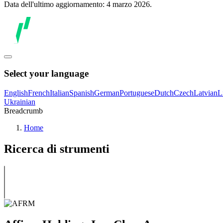
Data dell'ultimo aggiornamento: 4 marzo 2026.
Select your language
English
French
Italian
Spanish
German
Portuguese
Dutch
Czech
Latvian
L
Ukrainian
Breadcrumb
Home
Ricerca di strumenti