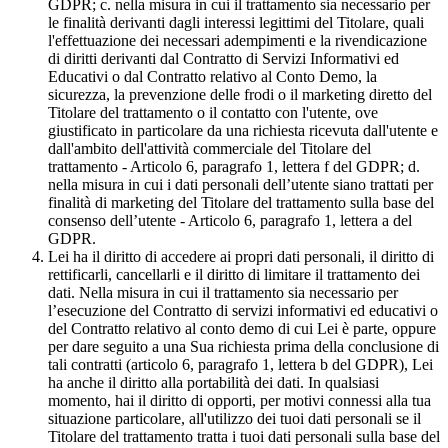
GDPR; c. nella misura in cui il trattamento sia necessario per
le finalità derivanti dagli interessi legittimi del Titolare, quali
l'effettuazione dei necessari adempimenti e la rivendicazione
di diritti derivanti dal Contratto di Servizi Informativi ed
Educativi o dal Contratto relativo al Conto Demo, la
sicurezza, la prevenzione delle frodi o il marketing diretto del
Titolare del trattamento o il contatto con l'utente, ove
giustificato in particolare da una richiesta ricevuta dall'utente e
dall'ambito dell'attività commerciale del Titolare del
trattamento - Articolo 6, paragrafo 1, lettera f del GDPR; d.
nella misura in cui i dati personali dell’utente siano trattati per
finalità di marketing del Titolare del trattamento sulla base del
consenso dell’utente - Articolo 6, paragrafo 1, lettera a del
GDPR.
Lei ha il diritto di accedere ai propri dati personali, il diritto di
rettificarli, cancellarli e il diritto di limitare il trattamento dei
dati. Nella misura in cui il trattamento sia necessario per
l’esecuzione del Contratto di servizi informativi ed educativi o
del Contratto relativo al conto demo di cui Lei è parte, oppure
per dare seguito a una Sua richiesta prima della conclusione di
tali contratti (articolo 6, paragrafo 1, lettera b del GDPR), Lei
ha anche il diritto alla portabilità dei dati. In qualsiasi
momento, hai il diritto di opporti, per motivi connessi alla tua
situazione particolare, all'utilizzo dei tuoi dati personali se il
Titolare del trattamento tratta i tuoi dati personali sulla base del