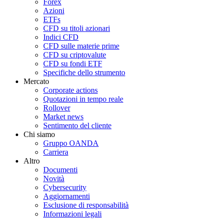
Forex
Azioni
ETFs
CFD su titoli azionari
Indici CFD
CFD sulle materie prime
CFD su criptovalute
CFD su fondi ETF
Specifiche dello strumento
Mercato
Corporate actions
Quotazioni in tempo reale
Rollover
Market news
Sentimento del cliente
Chi siamo
Gruppo OANDA
Carriera
Altro
Documenti
Novità
Cybersecurity
Aggiornamenti
Esclusione di responsabilità
Informazioni legali