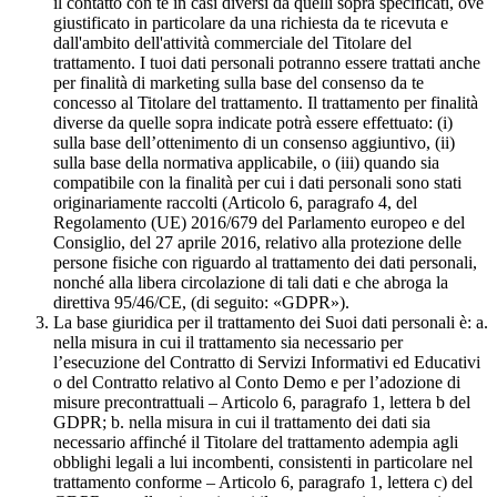
il contatto con te in casi diversi da quelli sopra specificati, ove
giustificato in particolare da una richiesta da te ricevuta e
dall'ambito dell'attività commerciale del Titolare del
trattamento. I tuoi dati personali potranno essere trattati anche
per finalità di marketing sulla base del consenso da te
concesso al Titolare del trattamento. Il trattamento per finalità
diverse da quelle sopra indicate potrà essere effettuato: (i)
sulla base dell’ottenimento di un consenso aggiuntivo, (ii)
sulla base della normativa applicabile, o (iii) quando sia
compatibile con la finalità per cui i dati personali sono stati
originariamente raccolti (Articolo 6, paragrafo 4, del
Regolamento (UE) 2016/679 del Parlamento europeo e del
Consiglio, del 27 aprile 2016, relativo alla protezione delle
persone fisiche con riguardo al trattamento dei dati personali,
nonché alla libera circolazione di tali dati e che abroga la
direttiva 95/46/CE, (di seguito: «GDPR»).
La base giuridica per il trattamento dei Suoi dati personali è: a.
nella misura in cui il trattamento sia necessario per
l’esecuzione del Contratto di Servizi Informativi ed Educativi
o del Contratto relativo al Conto Demo e per l’adozione di
misure precontrattuali – Articolo 6, paragrafo 1, lettera b del
GDPR; b. nella misura in cui il trattamento dei dati sia
necessario affinché il Titolare del trattamento adempia agli
obblighi legali a lui incombenti, consistenti in particolare nel
trattamento conforme – Articolo 6, paragrafo 1, lettera c) del