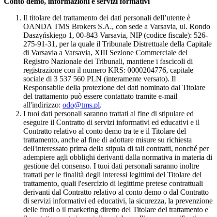
Conto demo, informazioni e servizi formativi
Il titolare del trattamento dei dati personali dell’utente è
OANDA TMS Brokers S.A., con sede a Varsavia, ul. Rondo
Daszyńskiego 1, 00-843 Varsavia, NIP (codice fiscale): 526-
275-91-31, per la quale il Tribunale Distrettuale della Capitale
di Varsavia a Varsavia, XIII Sezione Commerciale del
Registro Nazionale dei Tribunali, mantiene i fascicoli di
registrazione con il numero KRS: 0000204776, capitale
sociale di 3 537 560 PLN (interamente versato). Il
Responsabile della protezione dei dati nominato dal Titolare
del trattamento può essere contattato tramite e-mail
all'indirizzo:
odo@tms.pl
.
I tuoi dati personali saranno trattati al fine di stipulare ed
eseguire il Contratto di servizi informativi ed educativi e il
Contratto relativo al conto demo tra te e il Titolare del
trattamento, anche al fine di adottare misure su richiesta
dell'interessato prima della stipula di tali contratti, nonché per
adempiere agli obblighi derivanti dalla normativa in materia di
gestione del consenso. I tuoi dati personali saranno inoltre
trattati per le finalità degli interessi legittimi del Titolare del
trattamento, quali l'esercizio di legittime pretese contrattuali
derivanti dal Contratto relativo al conto demo o dal Contratto
di servizi informativi ed educativi, la sicurezza, la prevenzione
delle frodi o il marketing diretto del Titolare del trattamento e