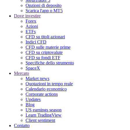
MetaTrader 5
Opzioni di deposito
Scarica l'app o MT5
Dove investire
Forex
Azioni
ETFs
CFD su titoli azionari
Indici CFD
CFD sulle materie prime
CFD su criptovalute
CFD su fondi ETF
Specifiche dello strumento
SpaceX
Mercato
Market news
Quotazioni in tempo reale
Calendario economico
Corporate actions
Updates
Blog
US earnings season
Learn TradingView
Client sentiment
Contatto