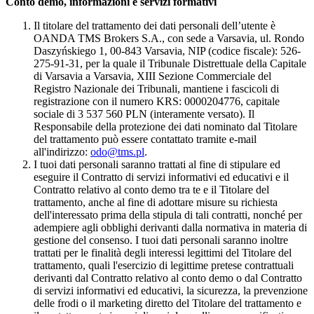
Conto demo, informazioni e servizi formativi
Il titolare del trattamento dei dati personali dell’utente è
OANDA TMS Brokers S.A., con sede a Varsavia, ul. Rondo
Daszyńskiego 1, 00-843 Varsavia, NIP (codice fiscale): 526-
275-91-31, per la quale il Tribunale Distrettuale della Capitale
di Varsavia a Varsavia, XIII Sezione Commerciale del
Registro Nazionale dei Tribunali, mantiene i fascicoli di
registrazione con il numero KRS: 0000204776, capitale
sociale di 3 537 560 PLN (interamente versato). Il
Responsabile della protezione dei dati nominato dal Titolare
del trattamento può essere contattato tramite e-mail
all'indirizzo:
odo@tms.pl
.
I tuoi dati personali saranno trattati al fine di stipulare ed
eseguire il Contratto di servizi informativi ed educativi e il
Contratto relativo al conto demo tra te e il Titolare del
trattamento, anche al fine di adottare misure su richiesta
dell'interessato prima della stipula di tali contratti, nonché per
adempiere agli obblighi derivanti dalla normativa in materia di
gestione del consenso. I tuoi dati personali saranno inoltre
trattati per le finalità degli interessi legittimi del Titolare del
trattamento, quali l'esercizio di legittime pretese contrattuali
derivanti dal Contratto relativo al conto demo o dal Contratto
di servizi informativi ed educativi, la sicurezza, la prevenzione
delle frodi o il marketing diretto del Titolare del trattamento e