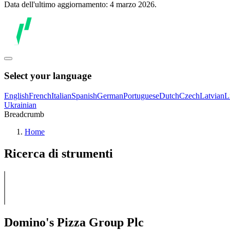
Data dell'ultimo aggiornamento: 4 marzo 2026.
Select your language
English
French
Italian
Spanish
German
Portuguese
Dutch
Czech
Latvian
L
Ukrainian
Breadcrumb
Home
Ricerca di strumenti
Domino's Pizza Group Plc