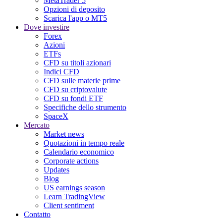
MetaTrader 5
Opzioni di deposito
Scarica l'app o MT5
Dove investire
Forex
Azioni
ETFs
CFD su titoli azionari
Indici CFD
CFD sulle materie prime
CFD su criptovalute
CFD su fondi ETF
Specifiche dello strumento
SpaceX
Mercato
Market news
Quotazioni in tempo reale
Calendario economico
Corporate actions
Updates
Blog
US earnings season
Learn TradingView
Client sentiment
Contatto