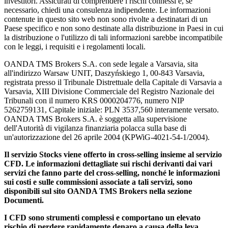
investitori. Assicurati di comprendere i rischi connessi e, se
necessario, chiedi una consulenza indipendente. Le informazioni
contenute in questo sito web non sono rivolte a destinatari di un
Paese specifico e non sono destinate alla distribuzione in Paesi in cui
la distribuzione o l'utilizzo di tali informazioni sarebbe incompatibile
con le leggi, i requisiti e i regolamenti locali.
OANDA TMS Brokers S.A. con sede legale a Varsavia, sita
all'indirizzo Warsaw UNIT, Daszyńskiego 1, 00-843 Varsavia,
registrata presso il Tribunale Distrettuale della Capitale di Varsavia a
Varsavia, XIII Divisione Commerciale del Registro Nazionale dei
Tribunali con il numero KRS 0000204776, numero NIP
5262759131, Capitale iniziale: PLN 3537,560 interamente versato.
OANDA TMS Brokers S.A. è soggetta alla supervisione
dell'Autorità di vigilanza finanziaria polacca sulla base di
un'autorizzazione del 26 aprile 2004 (KPWiG-4021-54-1/2004).
Il servizio Stocks viene offerto in cross-selling insieme al servizio
CFD. Le informazioni dettagliate sui rischi derivanti dai vari
servizi che fanno parte del cross-selling, nonché le informazioni
sui costi e sulle commissioni associate a tali servizi, sono
disponibili sul sito OANDA TMS Brokers nella sezione
Documenti.
I CFD sono strumenti complessi e comportano un elevato
rischio di perdere rapidamente denaro a causa della leva