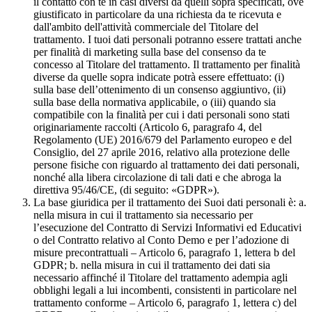
il contatto con te in casi diversi da quelli sopra specificati, ove
giustificato in particolare da una richiesta da te ricevuta e
dall'ambito dell'attività commerciale del Titolare del
trattamento. I tuoi dati personali potranno essere trattati anche
per finalità di marketing sulla base del consenso da te
concesso al Titolare del trattamento. Il trattamento per finalità
diverse da quelle sopra indicate potrà essere effettuato: (i)
sulla base dell’ottenimento di un consenso aggiuntivo, (ii)
sulla base della normativa applicabile, o (iii) quando sia
compatibile con la finalità per cui i dati personali sono stati
originariamente raccolti (Articolo 6, paragrafo 4, del
Regolamento (UE) 2016/679 del Parlamento europeo e del
Consiglio, del 27 aprile 2016, relativo alla protezione delle
persone fisiche con riguardo al trattamento dei dati personali,
nonché alla libera circolazione di tali dati e che abroga la
direttiva 95/46/CE, (di seguito: «GDPR»).
La base giuridica per il trattamento dei Suoi dati personali è: a.
nella misura in cui il trattamento sia necessario per
l’esecuzione del Contratto di Servizi Informativi ed Educativi
o del Contratto relativo al Conto Demo e per l’adozione di
misure precontrattuali – Articolo 6, paragrafo 1, lettera b del
GDPR; b. nella misura in cui il trattamento dei dati sia
necessario affinché il Titolare del trattamento adempia agli
obblighi legali a lui incombenti, consistenti in particolare nel
trattamento conforme – Articolo 6, paragrafo 1, lettera c) del