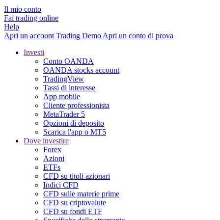
Il mio conto
Fai trading online
Help
Apri un account
Trading
Demo
Apri un conto di prova
Investi
Conto OANDA
OANDA stocks account
TradingView
Tassi di interesse
App mobile
Cliente professionista
MetaTrader 5
Opzioni di deposito
Scarica l'app o MT5
Dove investire
Forex
Azioni
ETFs
CFD su titoli azionari
Indici CFD
CFD sulle materie prime
CFD su criptovalute
CFD su fondi ETF