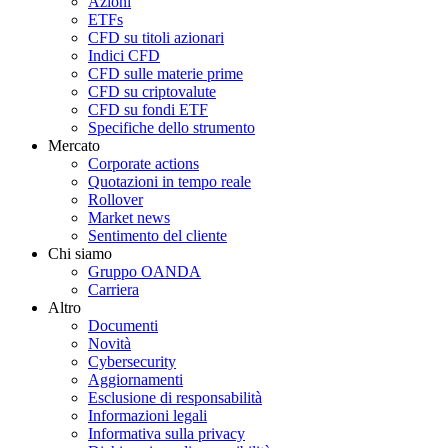
Azioni
ETFs
CFD su titoli azionari
Indici CFD
CFD sulle materie prime
CFD su criptovalute
CFD su fondi ETF
Specifiche dello strumento
Mercato
Corporate actions
Quotazioni in tempo reale
Rollover
Market news
Sentimento del cliente
Chi siamo
Gruppo OANDA
Carriera
Altro
Documenti
Novità
Cybersecurity
Aggiornamenti
Esclusione di responsabilità
Informazioni legali
Informativa sulla privacy