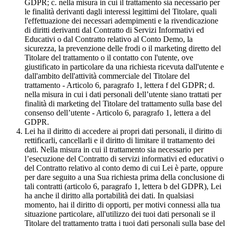
GDPR; c. nella misura in cui il trattamento sia necessario per
le finalità derivanti dagli interessi legittimi del Titolare, quali
l'effettuazione dei necessari adempimenti e la rivendicazione
di diritti derivanti dal Contratto di Servizi Informativi ed
Educativi o dal Contratto relativo al Conto Demo, la
sicurezza, la prevenzione delle frodi o il marketing diretto del
Titolare del trattamento o il contatto con l'utente, ove
giustificato in particolare da una richiesta ricevuta dall'utente e
dall'ambito dell'attività commerciale del Titolare del
trattamento - Articolo 6, paragrafo 1, lettera f del GDPR; d.
nella misura in cui i dati personali dell’utente siano trattati per
finalità di marketing del Titolare del trattamento sulla base del
consenso dell’utente - Articolo 6, paragrafo 1, lettera a del
GDPR.
Lei ha il diritto di accedere ai propri dati personali, il diritto di
rettificarli, cancellarli e il diritto di limitare il trattamento dei
dati. Nella misura in cui il trattamento sia necessario per
l’esecuzione del Contratto di servizi informativi ed educativi o
del Contratto relativo al conto demo di cui Lei è parte, oppure
per dare seguito a una Sua richiesta prima della conclusione di
tali contratti (articolo 6, paragrafo 1, lettera b del GDPR), Lei
ha anche il diritto alla portabilità dei dati. In qualsiasi
momento, hai il diritto di opporti, per motivi connessi alla tua
situazione particolare, all'utilizzo dei tuoi dati personali se il
Titolare del trattamento tratta i tuoi dati personali sulla base del