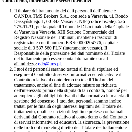
Conto demo, informazioni e servizi formativi
Il titolare del trattamento dei dati personali dell’utente è
OANDA TMS Brokers S.A., con sede a Varsavia, ul. Rondo
Daszyńskiego 1, 00-843 Varsavia, NIP (codice fiscale): 526-
275-91-31, per la quale il Tribunale Distrettuale della Capitale
di Varsavia a Varsavia, XIII Sezione Commerciale del
Registro Nazionale dei Tribunali, mantiene i fascicoli di
registrazione con il numero KRS: 0000204776, capitale
sociale di 3 537 560 PLN (interamente versato). Il
Responsabile della protezione dei dati nominato dal Titolare
del trattamento può essere contattato tramite e-mail
all'indirizzo:
odo@tms.pl
.
I tuoi dati personali saranno trattati al fine di stipulare ed
eseguire il Contratto di servizi informativi ed educativi e il
Contratto relativo al conto demo tra te e il Titolare del
trattamento, anche al fine di adottare misure su richiesta
dell'interessato prima della stipula di tali contratti, nonché per
adempiere agli obblighi derivanti dalla normativa in materia di
gestione del consenso. I tuoi dati personali saranno inoltre
trattati per le finalità degli interessi legittimi del Titolare del
trattamento, quali l'esercizio di legittime pretese contrattuali
derivanti dal Contratto relativo al conto demo o dal Contratto
di servizi informativi ed educativi, la sicurezza, la prevenzione
delle frodi o il marketing diretto del Titolare del trattamento e