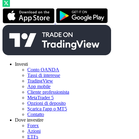
Investi
Conto OANDA
Tassi di interesse
TradingView
App mobile
Cliente professionista
MetaTrader 5
Opzioni di deposito
Scarica l'app o MT5
Contatto
Dove investire
Forex
Azioni
ETFs