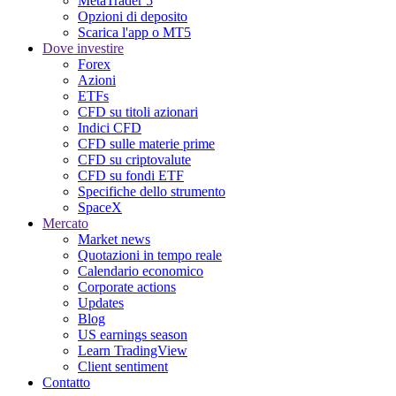
MetaTrader 5
Opzioni di deposito
Scarica l'app o MT5
Dove investire
Forex
Azioni
ETFs
CFD su titoli azionari
Indici CFD
CFD sulle materie prime
CFD su criptovalute
CFD su fondi ETF
Specifiche dello strumento
SpaceX
Mercato
Market news
Quotazioni in tempo reale
Calendario economico
Corporate actions
Updates
Blog
US earnings season
Learn TradingView
Client sentiment
Contatto