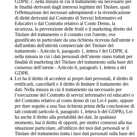
GDPR; c. nella misura in cui il trattamento sia necessario per
le finalità derivanti dagli interessi legittimi del Titolare, quali
l'effettuazione dei necessari adempimenti e la rivendicazione
di diritti derivanti dal Contratto di Servizi Informativi ed
Educativi o dal Contratto relativo al Conto Demo, la
sicurezza, la prevenzione delle frodi o il marketing diretto del
Titolare del trattamento o il contatto con l'utente, ove
giustificato in particolare da una richiesta ricevuta dall'utente e
dall'ambito dell'attività commerciale del Titolare del
trattamento - Articolo 6, paragrafo 1, lettera f del GDPR; d.
nella misura in cui i dati personali dell’utente siano trattati per
finalità di marketing del Titolare del trattamento sulla base del
consenso dell’utente - Articolo 6, paragrafo 1, lettera a del
GDPR.
Lei ha il diritto di accedere ai propri dati personali, il diritto di
rettificarli, cancellarli e il diritto di limitare il trattamento dei
dati. Nella misura in cui il trattamento sia necessario per
l’esecuzione del Contratto di servizi informativi ed educativi o
del Contratto relativo al conto demo di cui Lei è parte, oppure
per dare seguito a una Sua richiesta prima della conclusione di
tali contratti (articolo 6, paragrafo 1, lettera b del GDPR), Lei
ha anche il diritto alla portabilità dei dati. In qualsiasi
momento, hai il diritto di opporti, per motivi connessi alla tua
situazione particolare, all'utilizzo dei tuoi dati personali se il
Titolare del trattamento tratta i tuoi dati personali sulla base del