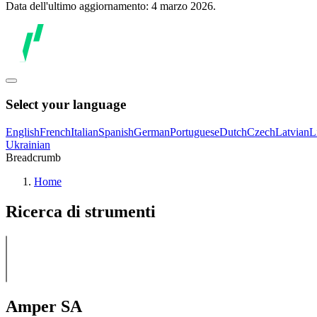
Data dell'ultimo aggiornamento: 4 marzo 2026.
Select your language
English
French
Italian
Spanish
German
Portuguese
Dutch
Czech
Latvian
L
Ukrainian
Breadcrumb
Home
Ricerca di strumenti
Amper SA