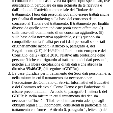
il contatto con te in casi diversi da quelli sopra specificati, ove
giustificato in particolare da una richiesta da te ricevuta e
dall'ambito dell'attività commerciale del Titolare del
trattamento. I tuoi dati personali potranno essere trattati anche
per finalità di marketing sulla base del consenso da te
concesso al Titolare del trattamento. Il trattamento per finalità
diverse da quelle sopra indicate potrà essere effettuato: (i)
sulla base dell’ottenimento di un consenso aggiuntivo, (ii)
sulla base della normativa applicabile, o (iii) quando sia
compatibile con la finalità per cui i dati personali sono stati
originariamente raccolti (Articolo 6, paragrafo 4, del
Regolamento (UE) 2016/679 del Parlamento europeo e del
Consiglio, del 27 aprile 2016, relativo alla protezione delle
persone fisiche con riguardo al trattamento dei dati personali,
nonché alla libera circolazione di tali dati e che abroga la
direttiva 95/46/CE, (di seguito: «GDPR»).
La base giuridica per il trattamento dei Suoi dati personali è: a.
nella misura in cui il trattamento sia necessario per
l’esecuzione del Contratto di Servizi Informativi ed Educativi
o del Contratto relativo al Conto Demo e per l’adozione di
misure precontrattuali – Articolo 6, paragrafo 1, lettera b del
GDPR; b. nella misura in cui il trattamento dei dati sia
necessario affinché il Titolare del trattamento adempia agli
obblighi legali a lui incombenti, consistenti in particolare nel
trattamento conforme – Articolo 6, paragrafo 1, lettera c) del