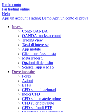
Il mio conto
Fai trading online
Help
Apri un account
Trading
Demo
Apri un conto di prova
Investi
Conto OANDA
OANDA stocks account
TradingView
Tassi di interesse
App mobile
Cliente professionista
MetaTrader 5
Opzioni di deposito
Scarica l'app o MT5
Dove investire
Forex
Azioni
ETFs
CFD su titoli azionari
Indici CFD
CFD sulle materie prime
CFD su criptovalute
CFD su fondi ETF