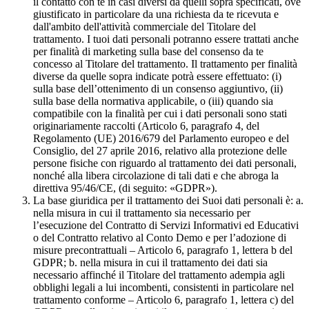
il contatto con te in casi diversi da quelli sopra specificati, ove
giustificato in particolare da una richiesta da te ricevuta e
dall'ambito dell'attività commerciale del Titolare del
trattamento. I tuoi dati personali potranno essere trattati anche
per finalità di marketing sulla base del consenso da te
concesso al Titolare del trattamento. Il trattamento per finalità
diverse da quelle sopra indicate potrà essere effettuato: (i)
sulla base dell’ottenimento di un consenso aggiuntivo, (ii)
sulla base della normativa applicabile, o (iii) quando sia
compatibile con la finalità per cui i dati personali sono stati
originariamente raccolti (Articolo 6, paragrafo 4, del
Regolamento (UE) 2016/679 del Parlamento europeo e del
Consiglio, del 27 aprile 2016, relativo alla protezione delle
persone fisiche con riguardo al trattamento dei dati personali,
nonché alla libera circolazione di tali dati e che abroga la
direttiva 95/46/CE, (di seguito: «GDPR»).
La base giuridica per il trattamento dei Suoi dati personali è: a.
nella misura in cui il trattamento sia necessario per
l’esecuzione del Contratto di Servizi Informativi ed Educativi
o del Contratto relativo al Conto Demo e per l’adozione di
misure precontrattuali – Articolo 6, paragrafo 1, lettera b del
GDPR; b. nella misura in cui il trattamento dei dati sia
necessario affinché il Titolare del trattamento adempia agli
obblighi legali a lui incombenti, consistenti in particolare nel
trattamento conforme – Articolo 6, paragrafo 1, lettera c) del