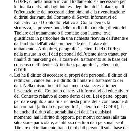
GDPR; c. nella misura in cui il trattamento sia necessario per
le finalità derivanti dagli interessi legittimi del Titolare, quali
l'effettuazione dei necessari adempimenti e la rivendicazione
di diritti derivanti dal Contratto di Servizi Informativi ed
Educativi o dal Contratto relativo al Conto Demo, la
sicurezza, la prevenzione delle frodi o il marketing diretto del
Titolare del trattamento o il contatto con l'utente, ove
giustificato in particolare da una richiesta ricevuta dall'utente e
dall'ambito dell'attività commerciale del Titolare del
trattamento - Articolo 6, paragrafo 1, lettera f del GDPR; d.
nella misura in cui i dati personali dell’utente siano trattati per
finalità di marketing del Titolare del trattamento sulla base del
consenso dell’utente - Articolo 6, paragrafo 1, lettera a del
GDPR.
Lei ha il diritto di accedere ai propri dati personali, il diritto di
rettificarli, cancellarli e il diritto di limitare il trattamento dei
dati. Nella misura in cui il trattamento sia necessario per
l’esecuzione del Contratto di servizi informativi ed educativi o
del Contratto relativo al conto demo di cui Lei è parte, oppure
per dare seguito a una Sua richiesta prima della conclusione di
tali contratti (articolo 6, paragrafo 1, lettera b del GDPR), Lei
ha anche il diritto alla portabilità dei dati. In qualsiasi
momento, hai il diritto di opporti, per motivi connessi alla tua
situazione particolare, all'utilizzo dei tuoi dati personali se il
Titolare del trattamento tratta i tuoi dati personali sulla base del