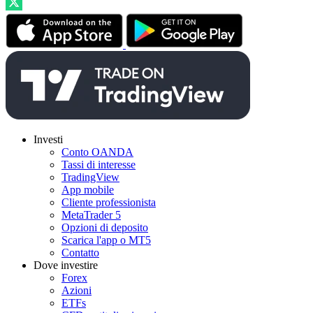
Investi
Conto OANDA
Tassi di interesse
TradingView
App mobile
Cliente professionista
MetaTrader 5
Opzioni di deposito
Scarica l'app o MT5
Contatto
Dove investire
Forex
Azioni
ETFs