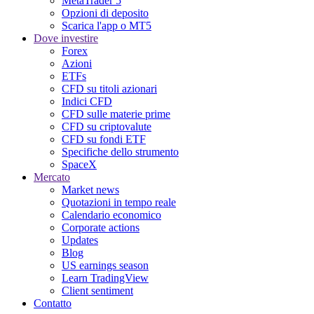
MetaTrader 5
Opzioni di deposito
Scarica l'app o MT5
Dove investire
Forex
Azioni
ETFs
CFD su titoli azionari
Indici CFD
CFD sulle materie prime
CFD su criptovalute
CFD su fondi ETF
Specifiche dello strumento
SpaceX
Mercato
Market news
Quotazioni in tempo reale
Calendario economico
Corporate actions
Updates
Blog
US earnings season
Learn TradingView
Client sentiment
Contatto