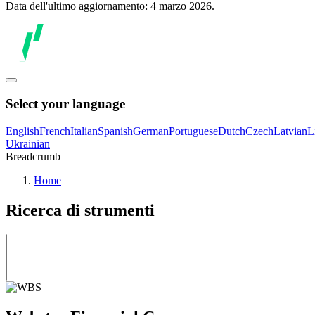
Data dell'ultimo aggiornamento: 4 marzo 2026.
Select your language
English
French
Italian
Spanish
German
Portuguese
Dutch
Czech
Latvian
L
Ukrainian
Breadcrumb
Home
Ricerca di strumenti