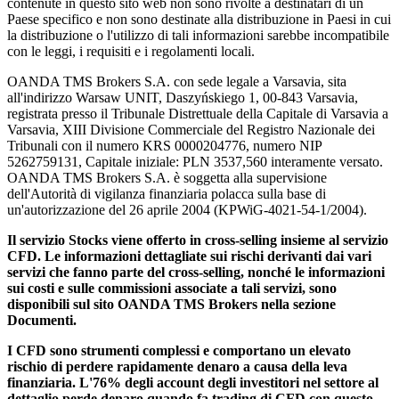
contenute in questo sito web non sono rivolte a destinatari di un
Paese specifico e non sono destinate alla distribuzione in Paesi in cui
la distribuzione o l'utilizzo di tali informazioni sarebbe incompatibile
con le leggi, i requisiti e i regolamenti locali.
OANDA TMS Brokers S.A. con sede legale a Varsavia, sita
all'indirizzo Warsaw UNIT, Daszyńskiego 1, 00-843 Varsavia,
registrata presso il Tribunale Distrettuale della Capitale di Varsavia a
Varsavia, XIII Divisione Commerciale del Registro Nazionale dei
Tribunali con il numero KRS 0000204776, numero NIP
5262759131, Capitale iniziale: PLN 3537,560 interamente versato.
OANDA TMS Brokers S.A. è soggetta alla supervisione
dell'Autorità di vigilanza finanziaria polacca sulla base di
un'autorizzazione del 26 aprile 2004 (KPWiG-4021-54-1/2004).
Il servizio Stocks viene offerto in cross-selling insieme al servizio
CFD. Le informazioni dettagliate sui rischi derivanti dai vari
servizi che fanno parte del cross-selling, nonché le informazioni
sui costi e sulle commissioni associate a tali servizi, sono
disponibili sul sito OANDA TMS Brokers nella sezione
Documenti.
I CFD sono strumenti complessi e comportano un elevato
rischio di perdere rapidamente denaro a causa della leva
finanziaria. L'76% degli account degli investitori nel settore al
dettaglio perde denaro quando fa trading di CFD con questo