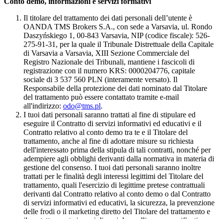
Conto demo, informazioni e servizi formativi
Il titolare del trattamento dei dati personali dell’utente è
OANDA TMS Brokers S.A., con sede a Varsavia, ul. Rondo
Daszyńskiego 1, 00-843 Varsavia, NIP (codice fiscale): 526-
275-91-31, per la quale il Tribunale Distrettuale della Capitale
di Varsavia a Varsavia, XIII Sezione Commerciale del
Registro Nazionale dei Tribunali, mantiene i fascicoli di
registrazione con il numero KRS: 0000204776, capitale
sociale di 3 537 560 PLN (interamente versato). Il
Responsabile della protezione dei dati nominato dal Titolare
del trattamento può essere contattato tramite e-mail
all'indirizzo:
odo@tms.pl
.
I tuoi dati personali saranno trattati al fine di stipulare ed
eseguire il Contratto di servizi informativi ed educativi e il
Contratto relativo al conto demo tra te e il Titolare del
trattamento, anche al fine di adottare misure su richiesta
dell'interessato prima della stipula di tali contratti, nonché per
adempiere agli obblighi derivanti dalla normativa in materia di
gestione del consenso. I tuoi dati personali saranno inoltre
trattati per le finalità degli interessi legittimi del Titolare del
trattamento, quali l'esercizio di legittime pretese contrattuali
derivanti dal Contratto relativo al conto demo o dal Contratto
di servizi informativi ed educativi, la sicurezza, la prevenzione
delle frodi o il marketing diretto del Titolare del trattamento e