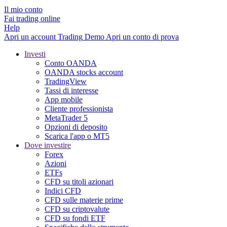
Il mio conto
Fai trading online
Help
Apri un account
Trading
Demo
Apri un conto di prova
Investi
Conto OANDA
OANDA stocks account
TradingView
Tassi di interesse
App mobile
Cliente professionista
MetaTrader 5
Opzioni di deposito
Scarica l'app o MT5
Dove investire
Forex
Azioni
ETFs
CFD su titoli azionari
Indici CFD
CFD sulle materie prime
CFD su criptovalute
CFD su fondi ETF