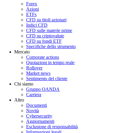
Forex
Azioni
ETFs
CFD su titoli azionari
Indici CFD
CFD sulle materie prime
CFD su criptovalute
CFD su fondi ETF
Specifiche dello strumento
Mercato
Corporate actions
Quotazioni in tempo reale
Rollover
Market news
Sentimento del cliente
Chi siamo
Gruppo OANDA
Carriera
Altro
Documenti
Novità
Cybersecurity
Aggiornamenti
Esclusione di responsabilità
Informazioni legali