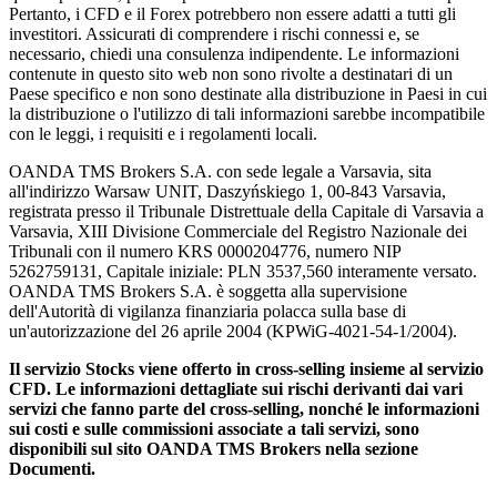
Pertanto, i CFD e il Forex potrebbero non essere adatti a tutti gli
investitori. Assicurati di comprendere i rischi connessi e, se
necessario, chiedi una consulenza indipendente. Le informazioni
contenute in questo sito web non sono rivolte a destinatari di un
Paese specifico e non sono destinate alla distribuzione in Paesi in cui
la distribuzione o l'utilizzo di tali informazioni sarebbe incompatibile
con le leggi, i requisiti e i regolamenti locali.
OANDA TMS Brokers S.A. con sede legale a Varsavia, sita
all'indirizzo Warsaw UNIT, Daszyńskiego 1, 00-843 Varsavia,
registrata presso il Tribunale Distrettuale della Capitale di Varsavia a
Varsavia, XIII Divisione Commerciale del Registro Nazionale dei
Tribunali con il numero KRS 0000204776, numero NIP
5262759131, Capitale iniziale: PLN 3537,560 interamente versato.
OANDA TMS Brokers S.A. è soggetta alla supervisione
dell'Autorità di vigilanza finanziaria polacca sulla base di
un'autorizzazione del 26 aprile 2004 (KPWiG-4021-54-1/2004).
Il servizio Stocks viene offerto in cross-selling insieme al servizio
CFD. Le informazioni dettagliate sui rischi derivanti dai vari
servizi che fanno parte del cross-selling, nonché le informazioni
sui costi e sulle commissioni associate a tali servizi, sono
disponibili sul sito OANDA TMS Brokers nella sezione
Documenti.