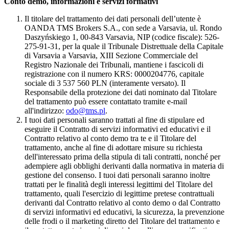
Conto demo, informazioni e servizi formativi
Il titolare del trattamento dei dati personali dell’utente è
OANDA TMS Brokers S.A., con sede a Varsavia, ul. Rondo
Daszyńskiego 1, 00-843 Varsavia, NIP (codice fiscale): 526-
275-91-31, per la quale il Tribunale Distrettuale della Capitale
di Varsavia a Varsavia, XIII Sezione Commerciale del
Registro Nazionale dei Tribunali, mantiene i fascicoli di
registrazione con il numero KRS: 0000204776, capitale
sociale di 3 537 560 PLN (interamente versato). Il
Responsabile della protezione dei dati nominato dal Titolare
del trattamento può essere contattato tramite e-mail
all'indirizzo:
odo@tms.pl
.
I tuoi dati personali saranno trattati al fine di stipulare ed
eseguire il Contratto di servizi informativi ed educativi e il
Contratto relativo al conto demo tra te e il Titolare del
trattamento, anche al fine di adottare misure su richiesta
dell'interessato prima della stipula di tali contratti, nonché per
adempiere agli obblighi derivanti dalla normativa in materia di
gestione del consenso. I tuoi dati personali saranno inoltre
trattati per le finalità degli interessi legittimi del Titolare del
trattamento, quali l'esercizio di legittime pretese contrattuali
derivanti dal Contratto relativo al conto demo o dal Contratto
di servizi informativi ed educativi, la sicurezza, la prevenzione
delle frodi o il marketing diretto del Titolare del trattamento e