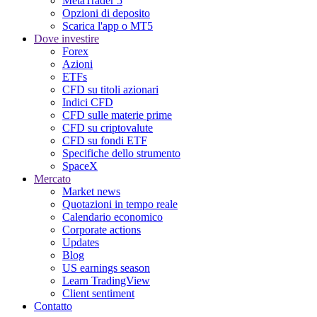
MetaTrader 5
Opzioni di deposito
Scarica l'app o MT5
Dove investire
Forex
Azioni
ETFs
CFD su titoli azionari
Indici CFD
CFD sulle materie prime
CFD su criptovalute
CFD su fondi ETF
Specifiche dello strumento
SpaceX
Mercato
Market news
Quotazioni in tempo reale
Calendario economico
Corporate actions
Updates
Blog
US earnings season
Learn TradingView
Client sentiment
Contatto