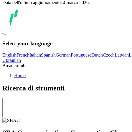
Data dell'ultimo aggiornamento: 4 marzo 2026.
Select your language
English
French
Italian
Spanish
German
Portuguese
Dutch
Czech
Latvian
L
Ukrainian
Breadcrumb
Home
Ricerca di strumenti