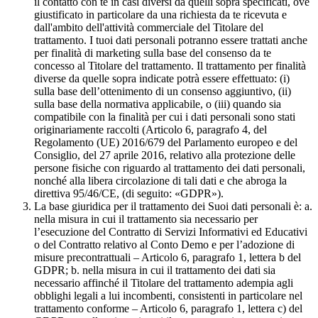
il contatto con te in casi diversi da quelli sopra specificati, ove
giustificato in particolare da una richiesta da te ricevuta e
dall'ambito dell'attività commerciale del Titolare del
trattamento. I tuoi dati personali potranno essere trattati anche
per finalità di marketing sulla base del consenso da te
concesso al Titolare del trattamento. Il trattamento per finalità
diverse da quelle sopra indicate potrà essere effettuato: (i)
sulla base dell’ottenimento di un consenso aggiuntivo, (ii)
sulla base della normativa applicabile, o (iii) quando sia
compatibile con la finalità per cui i dati personali sono stati
originariamente raccolti (Articolo 6, paragrafo 4, del
Regolamento (UE) 2016/679 del Parlamento europeo e del
Consiglio, del 27 aprile 2016, relativo alla protezione delle
persone fisiche con riguardo al trattamento dei dati personali,
nonché alla libera circolazione di tali dati e che abroga la
direttiva 95/46/CE, (di seguito: «GDPR»).
La base giuridica per il trattamento dei Suoi dati personali è: a.
nella misura in cui il trattamento sia necessario per
l’esecuzione del Contratto di Servizi Informativi ed Educativi
o del Contratto relativo al Conto Demo e per l’adozione di
misure precontrattuali – Articolo 6, paragrafo 1, lettera b del
GDPR; b. nella misura in cui il trattamento dei dati sia
necessario affinché il Titolare del trattamento adempia agli
obblighi legali a lui incombenti, consistenti in particolare nel
trattamento conforme – Articolo 6, paragrafo 1, lettera c) del