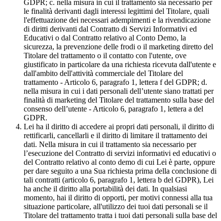
GDPR; c. nella misura in cui il trattamento sia necessario per
le finalità derivanti dagli interessi legittimi del Titolare, quali
l'effettuazione dei necessari adempimenti e la rivendicazione
di diritti derivanti dal Contratto di Servizi Informativi ed
Educativi o dal Contratto relativo al Conto Demo, la
sicurezza, la prevenzione delle frodi o il marketing diretto del
Titolare del trattamento o il contatto con l'utente, ove
giustificato in particolare da una richiesta ricevuta dall'utente e
dall'ambito dell'attività commerciale del Titolare del
trattamento - Articolo 6, paragrafo 1, lettera f del GDPR; d.
nella misura in cui i dati personali dell’utente siano trattati per
finalità di marketing del Titolare del trattamento sulla base del
consenso dell’utente - Articolo 6, paragrafo 1, lettera a del
GDPR.
Lei ha il diritto di accedere ai propri dati personali, il diritto di
rettificarli, cancellarli e il diritto di limitare il trattamento dei
dati. Nella misura in cui il trattamento sia necessario per
l’esecuzione del Contratto di servizi informativi ed educativi o
del Contratto relativo al conto demo di cui Lei è parte, oppure
per dare seguito a una Sua richiesta prima della conclusione di
tali contratti (articolo 6, paragrafo 1, lettera b del GDPR), Lei
ha anche il diritto alla portabilità dei dati. In qualsiasi
momento, hai il diritto di opporti, per motivi connessi alla tua
situazione particolare, all'utilizzo dei tuoi dati personali se il
Titolare del trattamento tratta i tuoi dati personali sulla base del