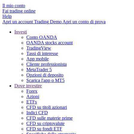
Il mio conto
Fai trading online
Help
Apri un account
Trading
Demo
Apri un conto di prova
Investi
Conto OANDA
OANDA stocks account
TradingView
Tassi di interesse
App mobile
Cliente professionista
MetaTrader 5
Opzioni di deposito
Scarica l'app o MT5
Dove investire
Forex
Azioni
ETFs
CFD su titoli azionari
Indici CFD
CFD sulle materie prime
CFD su criptovalute
CFD su fondi ETF