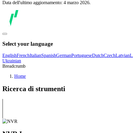
Data dell'ultimo aggiornamento: 4 marzo 2026.
Select your language
English
French
Italian
Spanish
German
Portuguese
Dutch
Czech
Latvian
L
Ukrainian
Breadcrumb
Home
Ricerca di strumenti