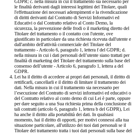
GDPR; c. nella misura in cui il trattamento sia necessario per
le finalità derivanti dagli interessi legittimi del Titolare, quali
l'effettuazione dei necessari adempimenti e la rivendicazione
di diritti derivanti dal Contratto di Servizi Informativi ed
Educativi o dal Contratto relativo al Conto Demo, la
sicurezza, la prevenzione delle frodi o il marketing diretto del
Titolare del trattamento o il contatto con l'utente, ove
giustificato in particolare da una richiesta ricevuta dall'utente e
dall'ambito dell'attività commerciale del Titolare del
trattamento - Articolo 6, paragrafo 1, lettera f del GDPR; d.
nella misura in cui i dati personali dell’utente siano trattati per
finalità di marketing del Titolare del trattamento sulla base del
consenso dell’utente - Articolo 6, paragrafo 1, lettera a del
GDPR.
Lei ha il diritto di accedere ai propri dati personali, il diritto di
rettificarli, cancellarli e il diritto di limitare il trattamento dei
dati. Nella misura in cui il trattamento sia necessario per
l’esecuzione del Contratto di servizi informativi ed educativi o
del Contratto relativo al conto demo di cui Lei è parte, oppure
per dare seguito a una Sua richiesta prima della conclusione di
tali contratti (articolo 6, paragrafo 1, lettera b del GDPR), Lei
ha anche il diritto alla portabilità dei dati. In qualsiasi
momento, hai il diritto di opporti, per motivi connessi alla tua
situazione particolare, all'utilizzo dei tuoi dati personali se il
Titolare del trattamento tratta i tuoi dati personali sulla base del