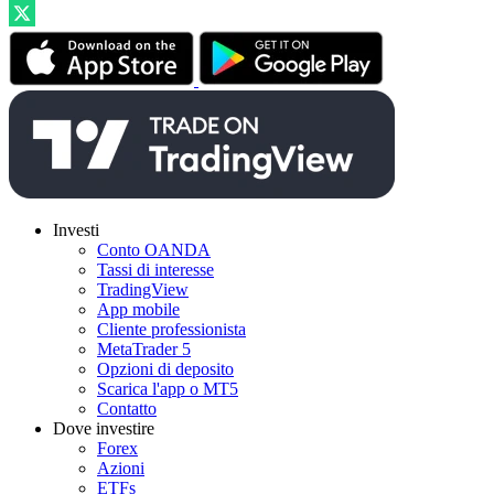
Investi
Conto OANDA
Tassi di interesse
TradingView
App mobile
Cliente professionista
MetaTrader 5
Opzioni di deposito
Scarica l'app o MT5
Contatto
Dove investire
Forex
Azioni
ETFs