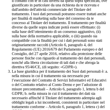
il contatto con te in casi diversi da quelli sopra specificati, ove
giustificato in particolare da una richiesta da te ricevuta e
dall'ambito dell'attività commerciale del Titolare del
trattamento. I tuoi dati personali potranno essere trattati anche
per finalità di marketing sulla base del consenso da te
concesso al Titolare del trattamento. Il trattamento per finalità
diverse da quelle sopra indicate potrà essere effettuato: (i)
sulla base dell’ottenimento di un consenso aggiuntivo, (ii)
sulla base della normativa applicabile, o (iii) quando sia
compatibile con la finalità per cui i dati personali sono stati
originariamente raccolti (Articolo 6, paragrafo 4, del
Regolamento (UE) 2016/679 del Parlamento europeo e del
Consiglio, del 27 aprile 2016, relativo alla protezione delle
persone fisiche con riguardo al trattamento dei dati personali,
nonché alla libera circolazione di tali dati e che abroga la
direttiva 95/46/CE, (di seguito: «GDPR»).
La base giuridica per il trattamento dei Suoi dati personali è: a.
nella misura in cui il trattamento sia necessario per
l’esecuzione del Contratto di Servizi Informativi ed Educativi
o del Contratto relativo al Conto Demo e per l’adozione di
misure precontrattuali – Articolo 6, paragrafo 1, lettera b del
GDPR; b. nella misura in cui il trattamento dei dati sia
necessario affinché il Titolare del trattamento adempia agli
obblighi legali a lui incombenti, consistenti in particolare nel
trattamento conforme – Articolo 6, paragrafo 1, lettera c) del