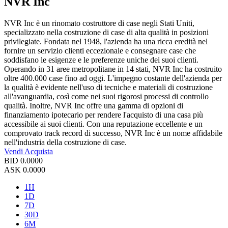
NVR Inc
NVR Inc è un rinomato costruttore di case negli Stati Uniti,
specializzato nella costruzione di case di alta qualità in posizioni
privilegiate. Fondata nel 1948, l'azienda ha una ricca eredità nel
fornire un servizio clienti eccezionale e consegnare case che
soddisfano le esigenze e le preferenze uniche dei suoi clienti.
Operando in 31 aree metropolitane in 14 stati, NVR Inc ha costruito
oltre 400.000 case fino ad oggi. L'impegno costante dell'azienda per
la qualità è evidente nell'uso di tecniche e materiali di costruzione
all'avanguardia, così come nei suoi rigorosi processi di controllo
qualità. Inoltre, NVR Inc offre una gamma di opzioni di
finanziamento ipotecario per rendere l'acquisto di una casa più
accessibile ai suoi clienti. Con una reputazione eccellente e un
comprovato track record di successo, NVR Inc è un nome affidabile
nell'industria della costruzione di case.
Vendi
Acquista
BID
0.0000
ASK
0.0000
1H
1D
7D
30D
6M