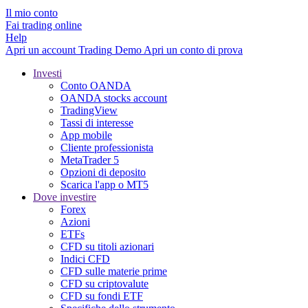
Il mio conto
Fai trading online
Help
Apri un account
Trading
Demo
Apri un conto di prova
Investi
Conto OANDA
OANDA stocks account
TradingView
Tassi di interesse
App mobile
Cliente professionista
MetaTrader 5
Opzioni di deposito
Scarica l'app o MT5
Dove investire
Forex
Azioni
ETFs
CFD su titoli azionari
Indici CFD
CFD sulle materie prime
CFD su criptovalute
CFD su fondi ETF