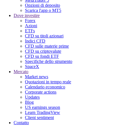
MetaTrader 5
Opzioni di deposito
Scarica l'app o MT5
Dove investire
Forex
Azioni
ETFs
CFD su titoli azionari
Indici CFD
CFD sulle materie prime
CFD su criptovalute
CFD su fondi ETF
Specifiche dello strumento
SpaceX
Mercato
Market news
Quotazioni in tempo reale
Calendario economico
Corporate actions
Updates
Blog
US earnings season
Learn TradingView
Client sentiment
Contatto