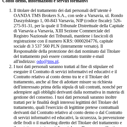
Conto demo, informazioni e servizi formativi
Il titolare del trattamento dei dati personali dell’utente è
OANDA TMS Brokers S.A., con sede a Varsavia, ul. Rondo
Daszyńskiego 1, 00-843 Varsavia, NIP (codice fiscale): 526-
275-91-31, per la quale il Tribunale Distrettuale della Capitale
di Varsavia a Varsavia, XIII Sezione Commerciale del
Registro Nazionale dei Tribunali, mantiene i fascicoli di
registrazione con il numero KRS: 0000204776, capitale
sociale di 3 537 560 PLN (interamente versato). Il
Responsabile della protezione dei dati nominato dal Titolare
del trattamento può essere contattato tramite e-mail
all'indirizzo:
odo@tms.pl
.
I tuoi dati personali saranno trattati al fine di stipulare ed
eseguire il Contratto di servizi informativi ed educativi e il
Contratto relativo al conto demo tra te e il Titolare del
trattamento, anche al fine di adottare misure su richiesta
dell'interessato prima della stipula di tali contratti, nonché per
adempiere agli obblighi derivanti dalla normativa in materia di
gestione del consenso. I tuoi dati personali saranno inoltre
trattati per le finalità degli interessi legittimi del Titolare del
trattamento, quali l'esercizio di legittime pretese contrattuali
derivanti dal Contratto relativo al conto demo o dal Contratto
di servizi informativi ed educativi, la sicurezza, la prevenzione
delle frodi o il marketing diretto del Titolare del trattamento e