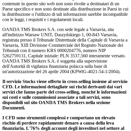
contenute in questo sito web non sono rivolte a destinatari di un
Paese specifico e non sono destinate alla distribuzione in Paesi in cui
la distribuzione o l'utilizzo di tali informazioni sarebbe incompatibile
con le leggi, i requisiti e i regolamenti locali.
OANDA TMS Brokers S.A. con sede legale a Varsavia, sita
all'indirizzo Warsaw UNIT, Daszyńskiego 1, 00-843 Varsavia,
registrata presso il Tribunale Distrettuale della Capitale di Varsavia a
Varsavia, XIII Divisione Commerciale del Registro Nazionale dei
Tribunali con il numero KRS 0000204776, numero NIP
5262759131, Capitale iniziale: PLN 3537,560 interamente versato.
OANDA TMS Brokers S.A. è soggetta alla supervisione
dell'Autorità di vigilanza finanziaria polacca sulla base di
un'autorizzazione del 26 aprile 2004 (KPWiG-4021-54-1/2004).
Il servizio Stocks viene offerto in cross-selling insieme al servizio
CFD. Le informazioni dettagliate sui rischi derivanti dai vari
servizi che fanno parte del cross-selling, nonché le informazioni
sui costi e sulle commissioni associate a tali servizi, sono
disponibili sul sito OANDA TMS Brokers nella sezione
Documenti.
I CFD sono strumenti complessi e comportano un elevato
rischio di perdere rapidamente denaro a causa della leva
finanziaria. L'76% degli account degli investitori nel settore al