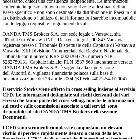
necessario, chiedi una consulenza indipendente. Le informazioni
contenute in questo sito web non sono rivolte a destinatari di un
Paese specifico e non sono destinate alla distribuzione in Paesi in cui
la distribuzione o l'utilizzo di tali informazioni sarebbe incompatibile
con le leggi, i requisiti e i regolamenti locali.
OANDA TMS Brokers S.A. con sede legale a Varsavia, sita
all'indirizzo Warsaw UNIT, Daszyńskiego 1, 00-843 Varsavia,
registrata presso il Tribunale Distrettuale della Capitale di Varsavia a
Varsavia, XIII Divisione Commerciale del Registro Nazionale dei
Tribunali con il numero KRS 0000204776, numero NIP
5262759131, Capitale iniziale: PLN 3537,560 interamente versato.
OANDA TMS Brokers S.A. è soggetta alla supervisione
dell'Autorità di vigilanza finanziaria polacca sulla base di
un'autorizzazione del 26 aprile 2004 (KPWiG-4021-54-1/2004).
Il servizio Stocks viene offerto in cross-selling insieme al servizio
CFD. Le informazioni dettagliate sui rischi derivanti dai vari
servizi che fanno parte del cross-selling, nonché le informazioni
sui costi e sulle commissioni associate a tali servizi, sono
disponibili sul sito OANDA TMS Brokers nella sezione
Documenti.
I CFD sono strumenti complessi e comportano un elevato
rischio di perdere rapidamente denaro a causa della leva
finanziaria. L'76% degli account degli investitori nel settore al