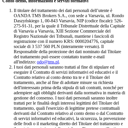
Conto demo, informazioni e servizi formativi
Il titolare del trattamento dei dati personali dell’utente è
OANDA TMS Brokers S.A., con sede a Varsavia, ul. Rondo
Daszyńskiego 1, 00-843 Varsavia, NIP (codice fiscale): 526-
275-91-31, per la quale il Tribunale Distrettuale della Capitale
di Varsavia a Varsavia, XIII Sezione Commerciale del
Registro Nazionale dei Tribunali, mantiene i fascicoli di
registrazione con il numero KRS: 0000204776, capitale
sociale di 3 537 560 PLN (interamente versato). Il
Responsabile della protezione dei dati nominato dal Titolare
del trattamento può essere contattato tramite e-mail
all'indirizzo:
odo@tms.pl
.
I tuoi dati personali saranno trattati al fine di stipulare ed
eseguire il Contratto di servizi informativi ed educativi e il
Contratto relativo al conto demo tra te e il Titolare del
trattamento, anche al fine di adottare misure su richiesta
dell'interessato prima della stipula di tali contratti, nonché per
adempiere agli obblighi derivanti dalla normativa in materia di
gestione del consenso. I tuoi dati personali saranno inoltre
trattati per le finalità degli interessi legittimi del Titolare del
trattamento, quali l'esercizio di legittime pretese contrattuali
derivanti dal Contratto relativo al conto demo o dal Contratto
di servizi informativi ed educativi, la sicurezza, la prevenzione
delle frodi o il marketing diretto del Titolare del trattamento e