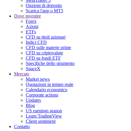
MetaTrader 5
Opzioni di deposito
Scarica l'app o MT5
Dove investire
Forex
Azioni
ETFs
CFD su titoli azionari
Indici CFD
CFD sulle materie prime
CFD su criptovalute
CFD su fondi ETF
Specifiche dello strumento
SpaceX
Mercato
Market news
Quotazioni in tempo reale
Calendario economico
Corporate actions
Updates
Blog
US earnings season
Learn TradingView
Client sentiment
Contatto