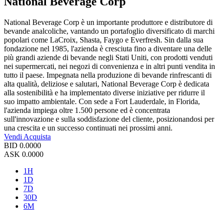
National Beverage Corp
National Beverage Corp è un importante produttore e distributore di
bevande analcoliche, vantando un portafoglio diversificato di marchi
popolari come LaCroix, Shasta, Faygo e Everfresh. Sin dalla sua
fondazione nel 1985, l'azienda è cresciuta fino a diventare una delle
più grandi aziende di bevande negli Stati Uniti, con prodotti venduti
nei supermercati, nei negozi di convenienza e in altri punti vendita in
tutto il paese. Impegnata nella produzione di bevande rinfrescanti di
alta qualità, deliziose e salutari, National Beverage Corp è dedicata
alla sostenibilità e ha implementato diverse iniziative per ridurre il
suo impatto ambientale. Con sede a Fort Lauderdale, in Florida,
l'azienda impiega oltre 1.500 persone ed è concentrata
sull'innovazione e sulla soddisfazione del cliente, posizionandosi per
una crescita e un successo continuati nei prossimi anni.
Vendi
Acquista
BID
0.0000
ASK
0.0000
1H
1D
7D
30D
6M