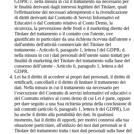
GDPR; c. nella misura in cui il trattamento sia necessario per
le finalità derivanti dagli interessi legittimi del Titolare, quali
l'effettuazione dei necessari adempimenti e la rivendicazione
di diritti derivanti dal Contratto di Servizi Informativi ed
Educativi o dal Contratto relativo al Conto Demo, la
sicurezza, la prevenzione delle frodi o il marketing diretto del
Titolare del trattamento o il contatto con l'utente, ove
giustificato in particolare da una richiesta ricevuta dall'utente e
dall'ambito dell'attività commerciale del Titolare del
trattamento - Articolo 6, paragrafo 1, lettera f del GDPR; d.
nella misura in cui i dati personali dell’utente siano trattati per
finalità di marketing del Titolare del trattamento sulla base del
consenso dell’utente - Articolo 6, paragrafo 1, lettera a del
GDPR.
Lei ha il diritto di accedere ai propri dati personali, il diritto di
rettificarli, cancellarli e il diritto di limitare il trattamento dei
dati. Nella misura in cui il trattamento sia necessario per
l’esecuzione del Contratto di servizi informativi ed educativi o
del Contratto relativo al conto demo di cui Lei è parte, oppure
per dare seguito a una Sua richiesta prima della conclusione di
tali contratti (articolo 6, paragrafo 1, lettera b del GDPR), Lei
ha anche il diritto alla portabilità dei dati. In qualsiasi
momento, hai il diritto di opporti, per motivi connessi alla tua
situazione particolare, all'utilizzo dei tuoi dati personali se il
Titolare del trattamento tratta i tuoi dati personali sulla base del