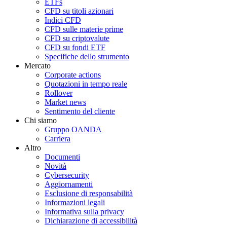
ETFs
CFD su titoli azionari
Indici CFD
CFD sulle materie prime
CFD su criptovalute
CFD su fondi ETF
Specifiche dello strumento
Mercato
Corporate actions
Quotazioni in tempo reale
Rollover
Market news
Sentimento del cliente
Chi siamo
Gruppo OANDA
Carriera
Altro
Documenti
Novità
Cybersecurity
Aggiornamenti
Esclusione di responsabilità
Informazioni legali
Informativa sulla privacy
Dichiarazione di accessibilità