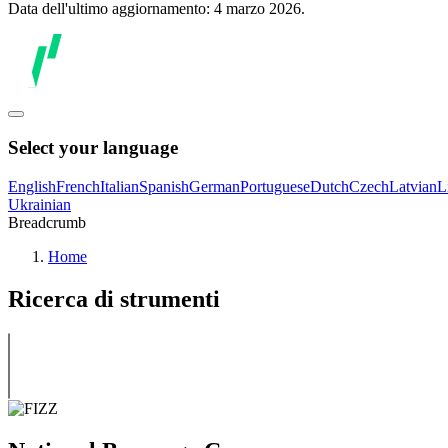
Data dell'ultimo aggiornamento: 4 marzo 2026.
Select your language
English
French
Italian
Spanish
German
Portuguese
Dutch
Czech
Latvian
L
Ukrainian
Breadcrumb
Home
Ricerca di strumenti