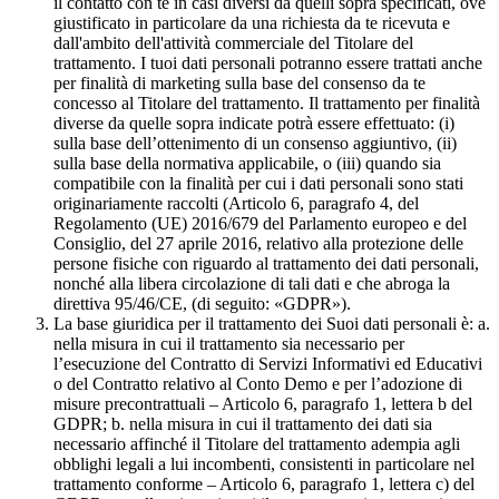
il contatto con te in casi diversi da quelli sopra specificati, ove
giustificato in particolare da una richiesta da te ricevuta e
dall'ambito dell'attività commerciale del Titolare del
trattamento. I tuoi dati personali potranno essere trattati anche
per finalità di marketing sulla base del consenso da te
concesso al Titolare del trattamento. Il trattamento per finalità
diverse da quelle sopra indicate potrà essere effettuato: (i)
sulla base dell’ottenimento di un consenso aggiuntivo, (ii)
sulla base della normativa applicabile, o (iii) quando sia
compatibile con la finalità per cui i dati personali sono stati
originariamente raccolti (Articolo 6, paragrafo 4, del
Regolamento (UE) 2016/679 del Parlamento europeo e del
Consiglio, del 27 aprile 2016, relativo alla protezione delle
persone fisiche con riguardo al trattamento dei dati personali,
nonché alla libera circolazione di tali dati e che abroga la
direttiva 95/46/CE, (di seguito: «GDPR»).
La base giuridica per il trattamento dei Suoi dati personali è: a.
nella misura in cui il trattamento sia necessario per
l’esecuzione del Contratto di Servizi Informativi ed Educativi
o del Contratto relativo al Conto Demo e per l’adozione di
misure precontrattuali – Articolo 6, paragrafo 1, lettera b del
GDPR; b. nella misura in cui il trattamento dei dati sia
necessario affinché il Titolare del trattamento adempia agli
obblighi legali a lui incombenti, consistenti in particolare nel
trattamento conforme – Articolo 6, paragrafo 1, lettera c) del