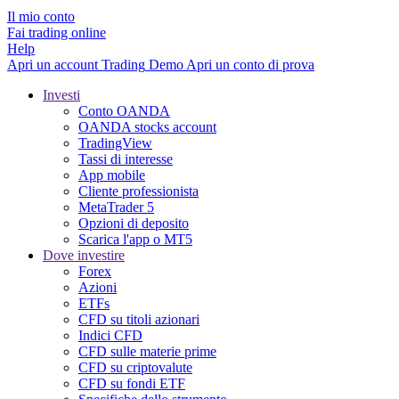
Il mio conto
Fai trading online
Help
Apri un account
Trading
Demo
Apri un conto di prova
Investi
Conto OANDA
OANDA stocks account
TradingView
Tassi di interesse
App mobile
Cliente professionista
MetaTrader 5
Opzioni di deposito
Scarica l'app o MT5
Dove investire
Forex
Azioni
ETFs
CFD su titoli azionari
Indici CFD
CFD sulle materie prime
CFD su criptovalute
CFD su fondi ETF