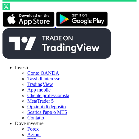
Investi
Conto OANDA
Tassi di interesse
TradingView
App mobile
Cliente professionista
MetaTrader 5
Opzioni di deposito
Scarica l'app o MT5
Contatto
Dove investire
Forex
Azioni