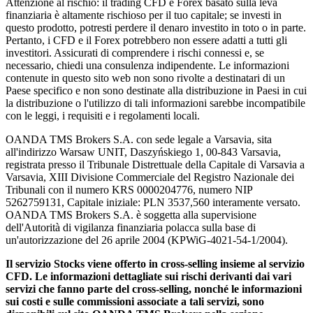
Attenzione al rischio: il trading CFD e Forex basato sulla leva
finanziaria è altamente rischioso per il tuo capitale; se investi in
questo prodotto, potresti perdere il denaro investito in toto o in parte.
Pertanto, i CFD e il Forex potrebbero non essere adatti a tutti gli
investitori. Assicurati di comprendere i rischi connessi e, se
necessario, chiedi una consulenza indipendente. Le informazioni
contenute in questo sito web non sono rivolte a destinatari di un
Paese specifico e non sono destinate alla distribuzione in Paesi in cui
la distribuzione o l'utilizzo di tali informazioni sarebbe incompatibile
con le leggi, i requisiti e i regolamenti locali.
OANDA TMS Brokers S.A. con sede legale a Varsavia, sita
all'indirizzo Warsaw UNIT, Daszyńskiego 1, 00-843 Varsavia,
registrata presso il Tribunale Distrettuale della Capitale di Varsavia a
Varsavia, XIII Divisione Commerciale del Registro Nazionale dei
Tribunali con il numero KRS 0000204776, numero NIP
5262759131, Capitale iniziale: PLN 3537,560 interamente versato.
OANDA TMS Brokers S.A. è soggetta alla supervisione
dell'Autorità di vigilanza finanziaria polacca sulla base di
un'autorizzazione del 26 aprile 2004 (KPWiG-4021-54-1/2004).
Il servizio Stocks viene offerto in cross-selling insieme al servizio
CFD. Le informazioni dettagliate sui rischi derivanti dai vari
servizi che fanno parte del cross-selling, nonché le informazioni
sui costi e sulle commissioni associate a tali servizi, sono