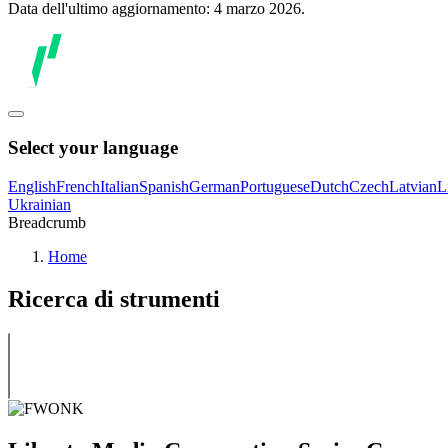
Data dell'ultimo aggiornamento: 4 marzo 2026.
Select your language
English
French
Italian
Spanish
German
Portuguese
Dutch
Czech
Latvian
L
Ukrainian
Breadcrumb
Home
Ricerca di strumenti