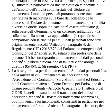
il contatto con te in casi diversi da quelli sopra specificati, ove
giustificato in particolare da una richiesta da te ricevuta e
dall'ambito dell'attività commerciale del Titolare del
trattamento. I tuoi dati personali potranno essere trattati anche
per finalità di marketing sulla base del consenso da te
concesso al Titolare del trattamento. Il trattamento per finalità
diverse da quelle sopra indicate potrà essere effettuato: (i)
sulla base dell’ottenimento di un consenso aggiuntivo, (ii)
sulla base della normativa applicabile, o (iii) quando sia
compatibile con la finalità per cui i dati personali sono stati
originariamente raccolti (Articolo 6, paragrafo 4, del
Regolamento (UE) 2016/679 del Parlamento europeo e del
Consiglio, del 27 aprile 2016, relativo alla protezione delle
persone fisiche con riguardo al trattamento dei dati personali,
nonché alla libera circolazione di tali dati e che abroga la
direttiva 95/46/CE, (di seguito: «GDPR»).
La base giuridica per il trattamento dei Suoi dati personali è: a.
nella misura in cui il trattamento sia necessario per
l’esecuzione del Contratto di Servizi Informativi ed Educativi
o del Contratto relativo al Conto Demo e per l’adozione di
misure precontrattuali – Articolo 6, paragrafo 1, lettera b del
GDPR; b. nella misura in cui il trattamento dei dati sia
necessario affinché il Titolare del trattamento adempia agli
obblighi legali a lui incombenti, consistenti in particolare nel
trattamento conforme – Articolo 6, paragrafo 1, lettera c) del