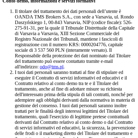
Conto demo, informazioni e servizi formativi
Il titolare del trattamento dei dati personali dell’utente è
OANDA TMS Brokers S.A., con sede a Varsavia, ul. Rondo
Daszyńskiego 1, 00-843 Varsavia, NIP (codice fiscale): 526-
275-91-31, per la quale il Tribunale Distrettuale della Capitale
di Varsavia a Varsavia, XIII Sezione Commerciale del
Registro Nazionale dei Tribunali, mantiene i fascicoli di
registrazione con il numero KRS: 0000204776, capitale
sociale di 3 537 560 PLN (interamente versato). Il
Responsabile della protezione dei dati nominato dal Titolare
del trattamento può essere contattato tramite e-mail
all'indirizzo:
odo@tms.pl
.
I tuoi dati personali saranno trattati al fine di stipulare ed
eseguire il Contratto di servizi informativi ed educativi e il
Contratto relativo al conto demo tra te e il Titolare del
trattamento, anche al fine di adottare misure su richiesta
dell'interessato prima della stipula di tali contratti, nonché per
adempiere agli obblighi derivanti dalla normativa in materia di
gestione del consenso. I tuoi dati personali saranno inoltre
trattati per le finalità degli interessi legittimi del Titolare del
trattamento, quali l'esercizio di legittime pretese contrattuali
derivanti dal Contratto relativo al conto demo o dal Contratto
di servizi informativi ed educativi, la sicurezza, la prevenzione
delle frodi o il marketing diretto del Titolare del trattamento e