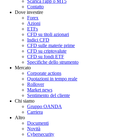
Scarica l'app o MT5
Contatto
Dove investire
Forex
Azioni
ETFs
CFD su titoli azionari
Indici CFD
CFD sulle materie prime
CFD su criptovalute
CFD su fondi ETF
Specifiche dello strumento
Mercato
Corporate actions
Quotazioni in tempo reale
Rollover
Market news
Sentimento del cliente
Chi siamo
Gruppo OANDA
Carriera
Altro
Documenti
Novità
Cybersecurity