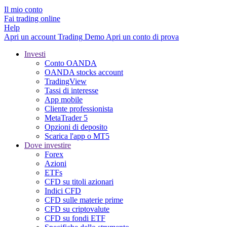
Il mio conto
Fai trading online
Help
Apri un account
Trading
Demo
Apri un conto di prova
Investi
Conto OANDA
OANDA stocks account
TradingView
Tassi di interesse
App mobile
Cliente professionista
MetaTrader 5
Opzioni di deposito
Scarica l'app o MT5
Dove investire
Forex
Azioni
ETFs
CFD su titoli azionari
Indici CFD
CFD sulle materie prime
CFD su criptovalute
CFD su fondi ETF