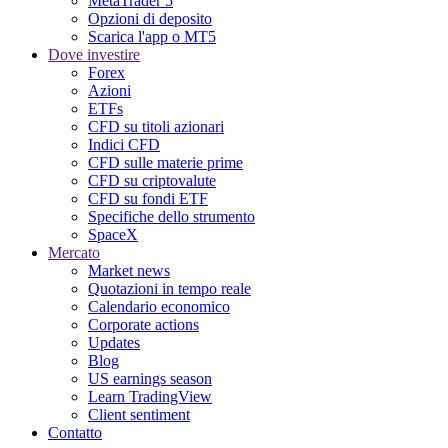
MetaTrader 5
Opzioni di deposito
Scarica l'app o MT5
Dove investire
Forex
Azioni
ETFs
CFD su titoli azionari
Indici CFD
CFD sulle materie prime
CFD su criptovalute
CFD su fondi ETF
Specifiche dello strumento
SpaceX
Mercato
Market news
Quotazioni in tempo reale
Calendario economico
Corporate actions
Updates
Blog
US earnings season
Learn TradingView
Client sentiment
Contatto