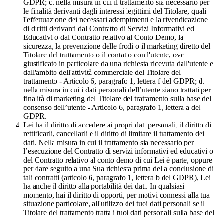
GDPR; c. nella misura in cui il trattamento sia necessario per
le finalità derivanti dagli interessi legittimi del Titolare, quali
l'effettuazione dei necessari adempimenti e la rivendicazione
di diritti derivanti dal Contratto di Servizi Informativi ed
Educativi o dal Contratto relativo al Conto Demo, la
sicurezza, la prevenzione delle frodi o il marketing diretto del
Titolare del trattamento o il contatto con l'utente, ove
giustificato in particolare da una richiesta ricevuta dall'utente e
dall'ambito dell'attività commerciale del Titolare del
trattamento - Articolo 6, paragrafo 1, lettera f del GDPR; d.
nella misura in cui i dati personali dell’utente siano trattati per
finalità di marketing del Titolare del trattamento sulla base del
consenso dell’utente - Articolo 6, paragrafo 1, lettera a del
GDPR.
Lei ha il diritto di accedere ai propri dati personali, il diritto di
rettificarli, cancellarli e il diritto di limitare il trattamento dei
dati. Nella misura in cui il trattamento sia necessario per
l’esecuzione del Contratto di servizi informativi ed educativi o
del Contratto relativo al conto demo di cui Lei è parte, oppure
per dare seguito a una Sua richiesta prima della conclusione di
tali contratti (articolo 6, paragrafo 1, lettera b del GDPR), Lei
ha anche il diritto alla portabilità dei dati. In qualsiasi
momento, hai il diritto di opporti, per motivi connessi alla tua
situazione particolare, all'utilizzo dei tuoi dati personali se il
Titolare del trattamento tratta i tuoi dati personali sulla base del