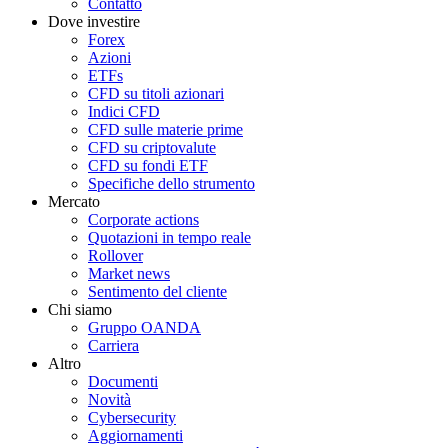
Contatto
Dove investire
Forex
Azioni
ETFs
CFD su titoli azionari
Indici CFD
CFD sulle materie prime
CFD su criptovalute
CFD su fondi ETF
Specifiche dello strumento
Mercato
Corporate actions
Quotazioni in tempo reale
Rollover
Market news
Sentimento del cliente
Chi siamo
Gruppo OANDA
Carriera
Altro
Documenti
Novità
Cybersecurity
Aggiornamenti