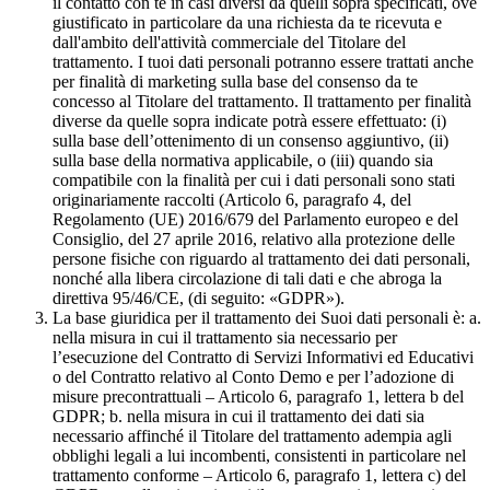
il contatto con te in casi diversi da quelli sopra specificati, ove
giustificato in particolare da una richiesta da te ricevuta e
dall'ambito dell'attività commerciale del Titolare del
trattamento. I tuoi dati personali potranno essere trattati anche
per finalità di marketing sulla base del consenso da te
concesso al Titolare del trattamento. Il trattamento per finalità
diverse da quelle sopra indicate potrà essere effettuato: (i)
sulla base dell’ottenimento di un consenso aggiuntivo, (ii)
sulla base della normativa applicabile, o (iii) quando sia
compatibile con la finalità per cui i dati personali sono stati
originariamente raccolti (Articolo 6, paragrafo 4, del
Regolamento (UE) 2016/679 del Parlamento europeo e del
Consiglio, del 27 aprile 2016, relativo alla protezione delle
persone fisiche con riguardo al trattamento dei dati personali,
nonché alla libera circolazione di tali dati e che abroga la
direttiva 95/46/CE, (di seguito: «GDPR»).
La base giuridica per il trattamento dei Suoi dati personali è: a.
nella misura in cui il trattamento sia necessario per
l’esecuzione del Contratto di Servizi Informativi ed Educativi
o del Contratto relativo al Conto Demo e per l’adozione di
misure precontrattuali – Articolo 6, paragrafo 1, lettera b del
GDPR; b. nella misura in cui il trattamento dei dati sia
necessario affinché il Titolare del trattamento adempia agli
obblighi legali a lui incombenti, consistenti in particolare nel
trattamento conforme – Articolo 6, paragrafo 1, lettera c) del