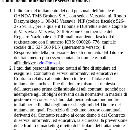
Conto demo, informazioni e servizi formativi
Il titolare del trattamento dei dati personali dell’utente è
OANDA TMS Brokers S.A., con sede a Varsavia, ul. Rondo
Daszyńskiego 1, 00-843 Varsavia, NIP (codice fiscale): 526-
275-91-31, per la quale il Tribunale Distrettuale della Capitale
di Varsavia a Varsavia, XIII Sezione Commerciale del
Registro Nazionale dei Tribunali, mantiene i fascicoli di
registrazione con il numero KRS: 0000204776, capitale
sociale di 3 537 560 PLN (interamente versato). Il
Responsabile della protezione dei dati nominato dal Titolare
del trattamento può essere contattato tramite e-mail
all'indirizzo:
odo@tms.pl
.
I tuoi dati personali saranno trattati al fine di stipulare ed
eseguire il Contratto di servizi informativi ed educativi e il
Contratto relativo al conto demo tra te e il Titolare del
trattamento, anche al fine di adottare misure su richiesta
dell'interessato prima della stipula di tali contratti, nonché per
adempiere agli obblighi derivanti dalla normativa in materia di
gestione del consenso. I tuoi dati personali saranno inoltre
trattati per le finalità degli interessi legittimi del Titolare del
trattamento, quali l'esercizio di legittime pretese contrattuali
derivanti dal Contratto relativo al conto demo o dal Contratto
di servizi informativi ed educativi, la sicurezza, la prevenzione
delle frodi o il marketing diretto del Titolare del trattamento e