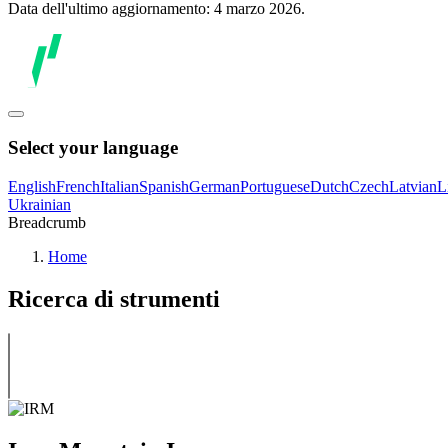
Data dell'ultimo aggiornamento: 4 marzo 2026.
Select your language
English
French
Italian
Spanish
German
Portuguese
Dutch
Czech
Latvian
L
Ukrainian
Breadcrumb
Home
Ricerca di strumenti