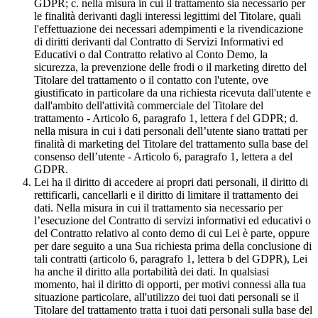
GDPR; c. nella misura in cui il trattamento sia necessario per
le finalità derivanti dagli interessi legittimi del Titolare, quali
l'effettuazione dei necessari adempimenti e la rivendicazione
di diritti derivanti dal Contratto di Servizi Informativi ed
Educativi o dal Contratto relativo al Conto Demo, la
sicurezza, la prevenzione delle frodi o il marketing diretto del
Titolare del trattamento o il contatto con l'utente, ove
giustificato in particolare da una richiesta ricevuta dall'utente e
dall'ambito dell'attività commerciale del Titolare del
trattamento - Articolo 6, paragrafo 1, lettera f del GDPR; d.
nella misura in cui i dati personali dell’utente siano trattati per
finalità di marketing del Titolare del trattamento sulla base del
consenso dell’utente - Articolo 6, paragrafo 1, lettera a del
GDPR.
Lei ha il diritto di accedere ai propri dati personali, il diritto di
rettificarli, cancellarli e il diritto di limitare il trattamento dei
dati. Nella misura in cui il trattamento sia necessario per
l’esecuzione del Contratto di servizi informativi ed educativi o
del Contratto relativo al conto demo di cui Lei è parte, oppure
per dare seguito a una Sua richiesta prima della conclusione di
tali contratti (articolo 6, paragrafo 1, lettera b del GDPR), Lei
ha anche il diritto alla portabilità dei dati. In qualsiasi
momento, hai il diritto di opporti, per motivi connessi alla tua
situazione particolare, all'utilizzo dei tuoi dati personali se il
Titolare del trattamento tratta i tuoi dati personali sulla base del