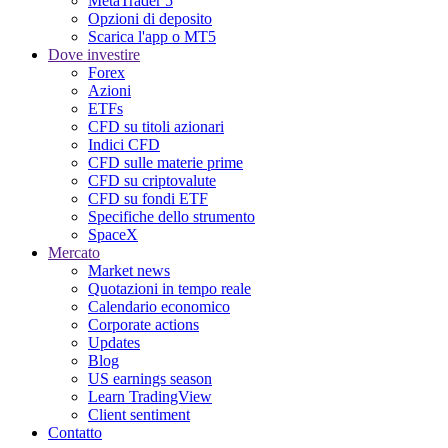
MetaTrader 5
Opzioni di deposito
Scarica l'app o MT5
Dove investire
Forex
Azioni
ETFs
CFD su titoli azionari
Indici CFD
CFD sulle materie prime
CFD su criptovalute
CFD su fondi ETF
Specifiche dello strumento
SpaceX
Mercato
Market news
Quotazioni in tempo reale
Calendario economico
Corporate actions
Updates
Blog
US earnings season
Learn TradingView
Client sentiment
Contatto