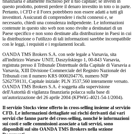
finanziaria è altamente rischioso per il tuo capitale; se investi in
questo prodotto, potresti perdere il denaro investito in toto o in parte.
Pertanto, i CFD e il Forex potrebbero non essere adatti a tutti gli
investitori. Assicurati di comprendere i rischi connessi e, se
necessario, chiedi una consulenza indipendente. Le informazioni
contenute in questo sito web non sono rivolte a destinatari di un
Paese specifico e non sono destinate alla distribuzione in Paesi in cui
la distribuzione o l'utilizzo di tali informazioni sarebbe incompatibile
con le leggi, i requisiti e i regolamenti locali.
OANDA TMS Brokers S.A. con sede legale a Varsavia, sita
all'indirizzo Warsaw UNIT, Daszyńskiego 1, 00-843 Varsavia,
registrata presso il Tribunale Distrettuale della Capitale di Varsavia a
Varsavia, XIII Divisione Commerciale del Registro Nazionale dei
Tribunali con il numero KRS 0000204776, numero NIP
5262759131, Capitale iniziale: PLN 3537,560 interamente versato.
OANDA TMS Brokers S.A. è soggetta alla supervisione
dell'Autorità di vigilanza finanziaria polacca sulla base di
un'autorizzazione del 26 aprile 2004 (KPWiG-4021-54-1/2004).
Il servizio Stocks viene offerto in cross-selling insieme al servizio
CFD. Le informazioni dettagliate sui rischi derivanti dai vari
servizi che fanno parte del cross-selling, nonché le informazioni
sui costi e sulle commissioni associate a tali servizi, sono
disponibili sul sito OANDA TMS Brokers nella sezione