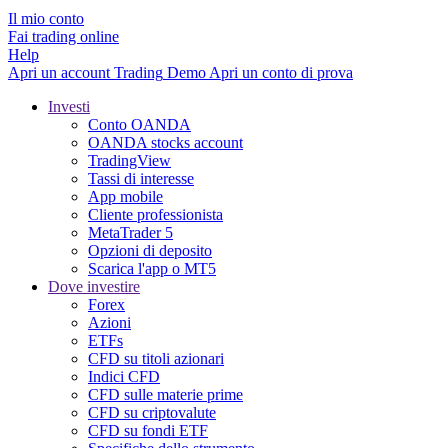
Il mio conto
Fai trading online
Help
Apri un account
Trading
Demo
Apri un conto di prova
Investi
Conto OANDA
OANDA stocks account
TradingView
Tassi di interesse
App mobile
Cliente professionista
MetaTrader 5
Opzioni di deposito
Scarica l'app o MT5
Dove investire
Forex
Azioni
ETFs
CFD su titoli azionari
Indici CFD
CFD sulle materie prime
CFD su criptovalute
CFD su fondi ETF