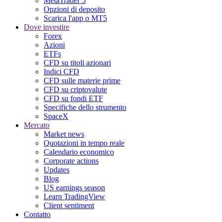
MetaTrader 5
Opzioni di deposito
Scarica l'app o MT5
Dove investire
Forex
Azioni
ETFs
CFD su titoli azionari
Indici CFD
CFD sulle materie prime
CFD su criptovalute
CFD su fondi ETF
Specifiche dello strumento
SpaceX
Mercato
Market news
Quotazioni in tempo reale
Calendario economico
Corporate actions
Updates
Blog
US earnings season
Learn TradingView
Client sentiment
Contatto