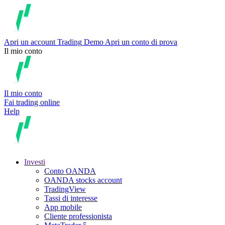
Apri un account
Trading
Demo
Apri un conto di prova
Il mio conto
Il mio conto
Fai trading online
Help
Investi
Conto OANDA
OANDA stocks account
TradingView
Tassi di interesse
App mobile
Cliente professionista