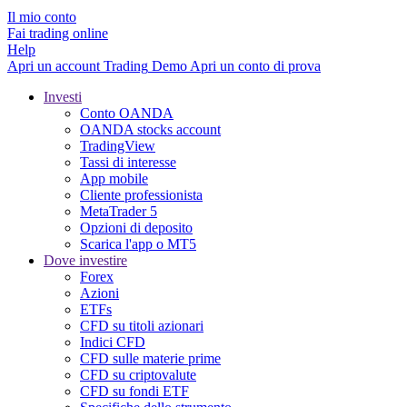
Il mio conto
Fai trading online
Help
Apri un account
Trading
Demo
Apri un conto di prova
Investi
Conto OANDA
OANDA stocks account
TradingView
Tassi di interesse
App mobile
Cliente professionista
MetaTrader 5
Opzioni di deposito
Scarica l'app o MT5
Dove investire
Forex
Azioni
ETFs
CFD su titoli azionari
Indici CFD
CFD sulle materie prime
CFD su criptovalute
CFD su fondi ETF