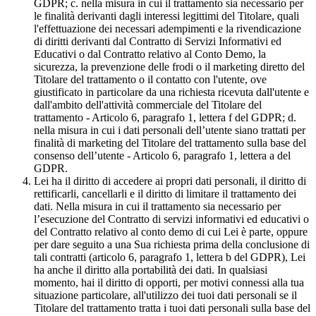
GDPR; c. nella misura in cui il trattamento sia necessario per
le finalità derivanti dagli interessi legittimi del Titolare, quali
l'effettuazione dei necessari adempimenti e la rivendicazione
di diritti derivanti dal Contratto di Servizi Informativi ed
Educativi o dal Contratto relativo al Conto Demo, la
sicurezza, la prevenzione delle frodi o il marketing diretto del
Titolare del trattamento o il contatto con l'utente, ove
giustificato in particolare da una richiesta ricevuta dall'utente e
dall'ambito dell'attività commerciale del Titolare del
trattamento - Articolo 6, paragrafo 1, lettera f del GDPR; d.
nella misura in cui i dati personali dell’utente siano trattati per
finalità di marketing del Titolare del trattamento sulla base del
consenso dell’utente - Articolo 6, paragrafo 1, lettera a del
GDPR.
Lei ha il diritto di accedere ai propri dati personali, il diritto di
rettificarli, cancellarli e il diritto di limitare il trattamento dei
dati. Nella misura in cui il trattamento sia necessario per
l’esecuzione del Contratto di servizi informativi ed educativi o
del Contratto relativo al conto demo di cui Lei è parte, oppure
per dare seguito a una Sua richiesta prima della conclusione di
tali contratti (articolo 6, paragrafo 1, lettera b del GDPR), Lei
ha anche il diritto alla portabilità dei dati. In qualsiasi
momento, hai il diritto di opporti, per motivi connessi alla tua
situazione particolare, all'utilizzo dei tuoi dati personali se il
Titolare del trattamento tratta i tuoi dati personali sulla base del