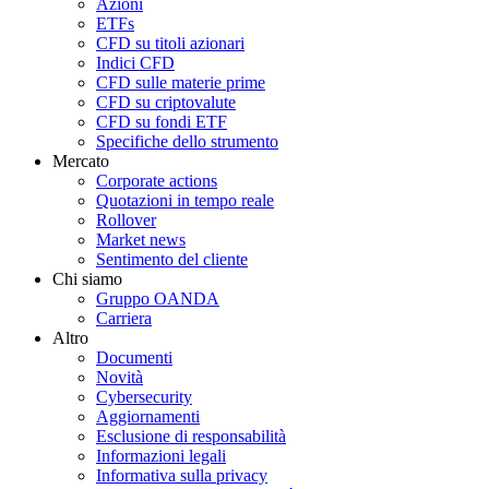
Azioni
ETFs
CFD su titoli azionari
Indici CFD
CFD sulle materie prime
CFD su criptovalute
CFD su fondi ETF
Specifiche dello strumento
Mercato
Corporate actions
Quotazioni in tempo reale
Rollover
Market news
Sentimento del cliente
Chi siamo
Gruppo OANDA
Carriera
Altro
Documenti
Novità
Cybersecurity
Aggiornamenti
Esclusione di responsabilità
Informazioni legali
Informativa sulla privacy