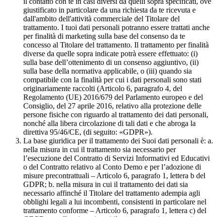
il contatto con te in casi diversi da quelli sopra specificati, ove
giustificato in particolare da una richiesta da te ricevuta e
dall'ambito dell'attività commerciale del Titolare del
trattamento. I tuoi dati personali potranno essere trattati anche
per finalità di marketing sulla base del consenso da te
concesso al Titolare del trattamento. Il trattamento per finalità
diverse da quelle sopra indicate potrà essere effettuato: (i)
sulla base dell’ottenimento di un consenso aggiuntivo, (ii)
sulla base della normativa applicabile, o (iii) quando sia
compatibile con la finalità per cui i dati personali sono stati
originariamente raccolti (Articolo 6, paragrafo 4, del
Regolamento (UE) 2016/679 del Parlamento europeo e del
Consiglio, del 27 aprile 2016, relativo alla protezione delle
persone fisiche con riguardo al trattamento dei dati personali,
nonché alla libera circolazione di tali dati e che abroga la
direttiva 95/46/CE, (di seguito: «GDPR»).
La base giuridica per il trattamento dei Suoi dati personali è: a.
nella misura in cui il trattamento sia necessario per
l’esecuzione del Contratto di Servizi Informativi ed Educativi
o del Contratto relativo al Conto Demo e per l’adozione di
misure precontrattuali – Articolo 6, paragrafo 1, lettera b del
GDPR; b. nella misura in cui il trattamento dei dati sia
necessario affinché il Titolare del trattamento adempia agli
obblighi legali a lui incombenti, consistenti in particolare nel
trattamento conforme – Articolo 6, paragrafo 1, lettera c) del