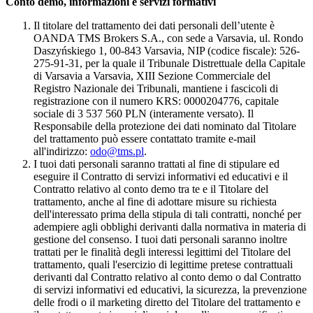
Conto demo, informazioni e servizi formativi
Il titolare del trattamento dei dati personali dell’utente è
OANDA TMS Brokers S.A., con sede a Varsavia, ul. Rondo
Daszyńskiego 1, 00-843 Varsavia, NIP (codice fiscale): 526-
275-91-31, per la quale il Tribunale Distrettuale della Capitale
di Varsavia a Varsavia, XIII Sezione Commerciale del
Registro Nazionale dei Tribunali, mantiene i fascicoli di
registrazione con il numero KRS: 0000204776, capitale
sociale di 3 537 560 PLN (interamente versato). Il
Responsabile della protezione dei dati nominato dal Titolare
del trattamento può essere contattato tramite e-mail
all'indirizzo:
odo@tms.pl
.
I tuoi dati personali saranno trattati al fine di stipulare ed
eseguire il Contratto di servizi informativi ed educativi e il
Contratto relativo al conto demo tra te e il Titolare del
trattamento, anche al fine di adottare misure su richiesta
dell'interessato prima della stipula di tali contratti, nonché per
adempiere agli obblighi derivanti dalla normativa in materia di
gestione del consenso. I tuoi dati personali saranno inoltre
trattati per le finalità degli interessi legittimi del Titolare del
trattamento, quali l'esercizio di legittime pretese contrattuali
derivanti dal Contratto relativo al conto demo o dal Contratto
di servizi informativi ed educativi, la sicurezza, la prevenzione
delle frodi o il marketing diretto del Titolare del trattamento e