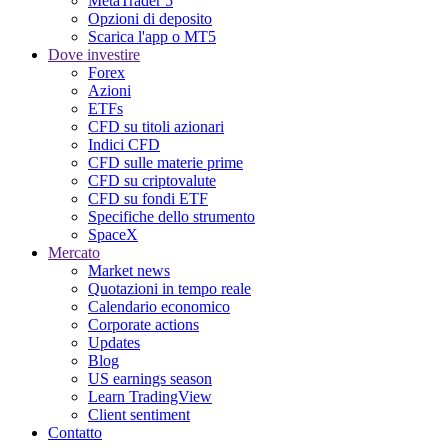
MetaTrader 5
Opzioni di deposito
Scarica l'app o MT5
Dove investire
Forex
Azioni
ETFs
CFD su titoli azionari
Indici CFD
CFD sulle materie prime
CFD su criptovalute
CFD su fondi ETF
Specifiche dello strumento
SpaceX
Mercato
Market news
Quotazioni in tempo reale
Calendario economico
Corporate actions
Updates
Blog
US earnings season
Learn TradingView
Client sentiment
Contatto