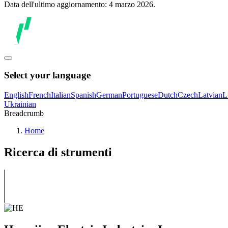
Data dell'ultimo aggiornamento: 4 marzo 2026.
Select your language
English
French
Italian
Spanish
German
Portuguese
Dutch
Czech
Latvian
L
Ukrainian
Breadcrumb
Home
Ricerca di strumenti