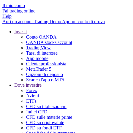
Il mio conto
Fai trading online
Help
Apri un account
Trading
Demo
Apri un conto di prova
Investi
Conto OANDA
OANDA stocks account
TradingView
Tassi di interesse
App mobile
Cliente professionista
MetaTrader 5
Opzioni di deposito
Scarica l'app o MT5
Dove investire
Forex
Azioni
ETFs
CFD su titoli azionari
Indici CFD
CFD sulle materie prime
CFD su criptovalute
CFD su fondi ETF