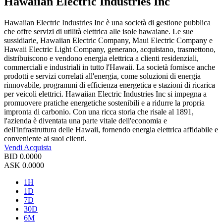
Hawaiian Electric Industries Inc
Hawaiian Electric Industries Inc è una società di gestione pubblica
che offre servizi di utilità elettrica alle isole hawaiane. Le sue
sussidiarie, Hawaiian Electric Company, Maui Electric Company e
Hawaii Electric Light Company, generano, acquistano, trasmettono,
distribuiscono e vendono energia elettrica a clienti residenziali,
commerciali e industriali in tutto l'Hawaii. La società fornisce anche
prodotti e servizi correlati all'energia, come soluzioni di energia
rinnovabile, programmi di efficienza energetica e stazioni di ricarica
per veicoli elettrici. Hawaiian Electric Industries Inc si impegna a
promuovere pratiche energetiche sostenibili e a ridurre la propria
impronta di carbonio. Con una ricca storia che risale al 1891,
l'azienda è diventata una parte vitale dell'economia e
dell'infrastruttura delle Hawaii, fornendo energia elettrica affidabile e
conveniente ai suoi clienti.
Vendi
Acquista
BID
0.0000
ASK
0.0000
1H
1D
7D
30D
6M