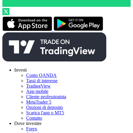
Investi
Conto OANDA
Tassi di interesse
TradingView
App mobile
Cliente professionista
MetaTrader 5
Opzioni di deposito
Scarica l'app o MT5
Contatto
Dove investire
Forex