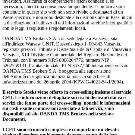
investitori. Assicurati di comprendere i rischi connessi e, se
necessario, chiedi una consulenza indipendente. Le informazioni
contenute in questo sito web non sono rivolte a destinatari di un
Paese specifico e non sono destinate alla distribuzione in Paesi in cui
la distribuzione o l'utilizzo di tali informazioni sarebbe incompatibile
con le leggi, i requisiti e i regolamenti locali.
OANDA TMS Brokers S.A. con sede legale a Varsavia, sita
all'indirizzo Warsaw UNIT, Daszyńskiego 1, 00-843 Varsavia,
registrata presso il Tribunale Distrettuale della Capitale di Varsavia a
Varsavia, XIII Divisione Commerciale del Registro Nazionale dei
Tribunali con il numero KRS 0000204776, numero NIP
5262759131, Capitale iniziale: PLN 3537,560 interamente versato.
OANDA TMS Brokers S.A. è soggetta alla supervisione
dell'Autorità di vigilanza finanziaria polacca sulla base di
un'autorizzazione del 26 aprile 2004 (KPWiG-4021-54-1/2004).
Il servizio Stocks viene offerto in cross-selling insieme al servizio
CFD. Le informazioni dettagliate sui rischi derivanti dai vari
servizi che fanno parte del cross-selling, nonché le informazioni
sui costi e sulle commissioni associate a tali servizi, sono
disponibili sul sito OANDA TMS Brokers nella sezione
Documenti.
I CFD sono strumenti complessi e comportano un elevato
rischio di perdere rapidamente denaro a causa della leva