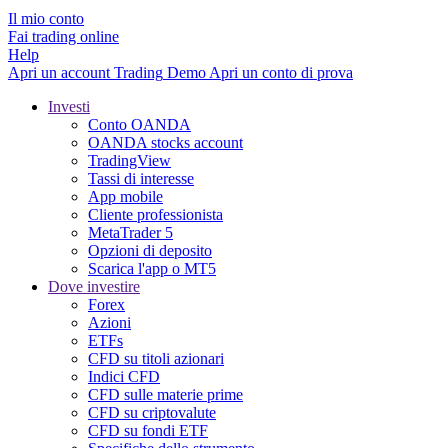
Il mio conto
Fai trading online
Help
Apri un account
Trading
Demo
Apri un conto di prova
Investi
Conto OANDA
OANDA stocks account
TradingView
Tassi di interesse
App mobile
Cliente professionista
MetaTrader 5
Opzioni di deposito
Scarica l'app o MT5
Dove investire
Forex
Azioni
ETFs
CFD su titoli azionari
Indici CFD
CFD sulle materie prime
CFD su criptovalute
CFD su fondi ETF