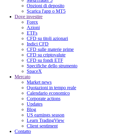
MetaTrader 5
Opzioni di deposito
Scarica l'app o MT5
Dove investire
Forex
Azioni
ETFs
CFD su titoli azionari
Indici CFD
CFD sulle materie prime
CFD su criptovalute
CFD su fondi ETF
Specifiche dello strumento
SpaceX
Mercato
Market news
Quotazioni in tempo reale
Calendario economico
Corporate actions
Updates
Blog
US earnings season
Learn TradingView
Client sentiment
Contatto