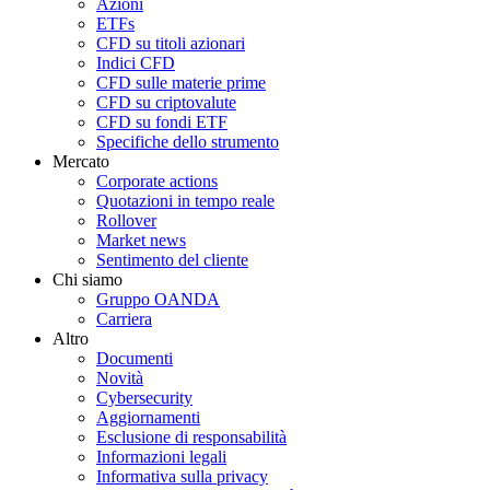
Azioni
ETFs
CFD su titoli azionari
Indici CFD
CFD sulle materie prime
CFD su criptovalute
CFD su fondi ETF
Specifiche dello strumento
Mercato
Corporate actions
Quotazioni in tempo reale
Rollover
Market news
Sentimento del cliente
Chi siamo
Gruppo OANDA
Carriera
Altro
Documenti
Novità
Cybersecurity
Aggiornamenti
Esclusione di responsabilità
Informazioni legali
Informativa sulla privacy