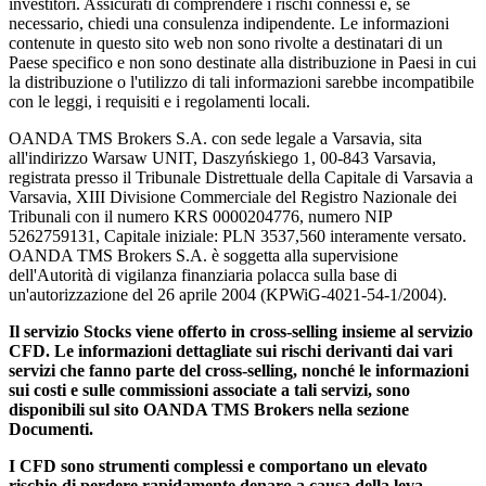
investitori. Assicurati di comprendere i rischi connessi e, se
necessario, chiedi una consulenza indipendente. Le informazioni
contenute in questo sito web non sono rivolte a destinatari di un
Paese specifico e non sono destinate alla distribuzione in Paesi in cui
la distribuzione o l'utilizzo di tali informazioni sarebbe incompatibile
con le leggi, i requisiti e i regolamenti locali.
OANDA TMS Brokers S.A. con sede legale a Varsavia, sita
all'indirizzo Warsaw UNIT, Daszyńskiego 1, 00-843 Varsavia,
registrata presso il Tribunale Distrettuale della Capitale di Varsavia a
Varsavia, XIII Divisione Commerciale del Registro Nazionale dei
Tribunali con il numero KRS 0000204776, numero NIP
5262759131, Capitale iniziale: PLN 3537,560 interamente versato.
OANDA TMS Brokers S.A. è soggetta alla supervisione
dell'Autorità di vigilanza finanziaria polacca sulla base di
un'autorizzazione del 26 aprile 2004 (KPWiG-4021-54-1/2004).
Il servizio Stocks viene offerto in cross-selling insieme al servizio
CFD. Le informazioni dettagliate sui rischi derivanti dai vari
servizi che fanno parte del cross-selling, nonché le informazioni
sui costi e sulle commissioni associate a tali servizi, sono
disponibili sul sito OANDA TMS Brokers nella sezione
Documenti.
I CFD sono strumenti complessi e comportano un elevato
rischio di perdere rapidamente denaro a causa della leva