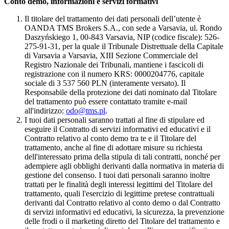
Conto demo, informazioni e servizi formativi
Il titolare del trattamento dei dati personali dell’utente è
OANDA TMS Brokers S.A., con sede a Varsavia, ul. Rondo
Daszyńskiego 1, 00-843 Varsavia, NIP (codice fiscale): 526-
275-91-31, per la quale il Tribunale Distrettuale della Capitale
di Varsavia a Varsavia, XIII Sezione Commerciale del
Registro Nazionale dei Tribunali, mantiene i fascicoli di
registrazione con il numero KRS: 0000204776, capitale
sociale di 3 537 560 PLN (interamente versato). Il
Responsabile della protezione dei dati nominato dal Titolare
del trattamento può essere contattato tramite e-mail
all'indirizzo:
odo@tms.pl
.
I tuoi dati personali saranno trattati al fine di stipulare ed
eseguire il Contratto di servizi informativi ed educativi e il
Contratto relativo al conto demo tra te e il Titolare del
trattamento, anche al fine di adottare misure su richiesta
dell'interessato prima della stipula di tali contratti, nonché per
adempiere agli obblighi derivanti dalla normativa in materia di
gestione del consenso. I tuoi dati personali saranno inoltre
trattati per le finalità degli interessi legittimi del Titolare del
trattamento, quali l'esercizio di legittime pretese contrattuali
derivanti dal Contratto relativo al conto demo o dal Contratto
di servizi informativi ed educativi, la sicurezza, la prevenzione
delle frodi o il marketing diretto del Titolare del trattamento e