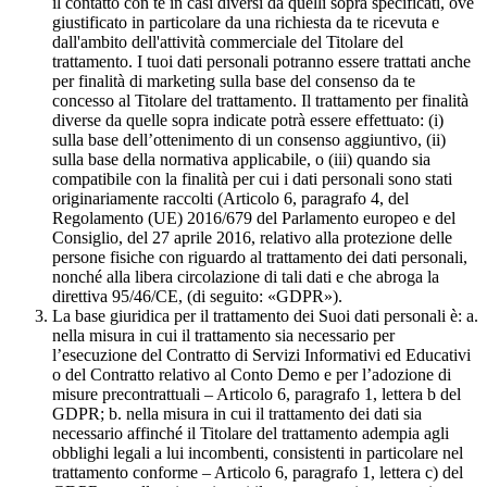
il contatto con te in casi diversi da quelli sopra specificati, ove
giustificato in particolare da una richiesta da te ricevuta e
dall'ambito dell'attività commerciale del Titolare del
trattamento. I tuoi dati personali potranno essere trattati anche
per finalità di marketing sulla base del consenso da te
concesso al Titolare del trattamento. Il trattamento per finalità
diverse da quelle sopra indicate potrà essere effettuato: (i)
sulla base dell’ottenimento di un consenso aggiuntivo, (ii)
sulla base della normativa applicabile, o (iii) quando sia
compatibile con la finalità per cui i dati personali sono stati
originariamente raccolti (Articolo 6, paragrafo 4, del
Regolamento (UE) 2016/679 del Parlamento europeo e del
Consiglio, del 27 aprile 2016, relativo alla protezione delle
persone fisiche con riguardo al trattamento dei dati personali,
nonché alla libera circolazione di tali dati e che abroga la
direttiva 95/46/CE, (di seguito: «GDPR»).
La base giuridica per il trattamento dei Suoi dati personali è: a.
nella misura in cui il trattamento sia necessario per
l’esecuzione del Contratto di Servizi Informativi ed Educativi
o del Contratto relativo al Conto Demo e per l’adozione di
misure precontrattuali – Articolo 6, paragrafo 1, lettera b del
GDPR; b. nella misura in cui il trattamento dei dati sia
necessario affinché il Titolare del trattamento adempia agli
obblighi legali a lui incombenti, consistenti in particolare nel
trattamento conforme – Articolo 6, paragrafo 1, lettera c) del