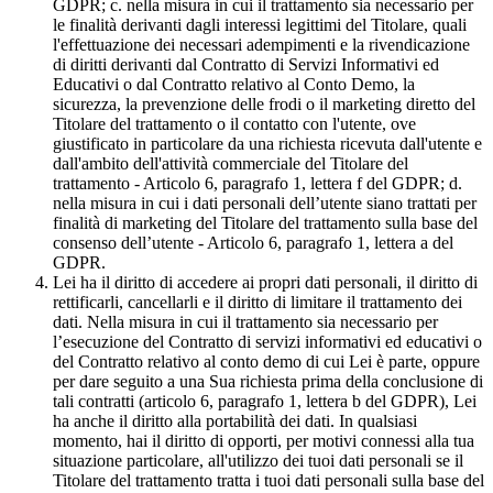
GDPR; c. nella misura in cui il trattamento sia necessario per
le finalità derivanti dagli interessi legittimi del Titolare, quali
l'effettuazione dei necessari adempimenti e la rivendicazione
di diritti derivanti dal Contratto di Servizi Informativi ed
Educativi o dal Contratto relativo al Conto Demo, la
sicurezza, la prevenzione delle frodi o il marketing diretto del
Titolare del trattamento o il contatto con l'utente, ove
giustificato in particolare da una richiesta ricevuta dall'utente e
dall'ambito dell'attività commerciale del Titolare del
trattamento - Articolo 6, paragrafo 1, lettera f del GDPR; d.
nella misura in cui i dati personali dell’utente siano trattati per
finalità di marketing del Titolare del trattamento sulla base del
consenso dell’utente - Articolo 6, paragrafo 1, lettera a del
GDPR.
Lei ha il diritto di accedere ai propri dati personali, il diritto di
rettificarli, cancellarli e il diritto di limitare il trattamento dei
dati. Nella misura in cui il trattamento sia necessario per
l’esecuzione del Contratto di servizi informativi ed educativi o
del Contratto relativo al conto demo di cui Lei è parte, oppure
per dare seguito a una Sua richiesta prima della conclusione di
tali contratti (articolo 6, paragrafo 1, lettera b del GDPR), Lei
ha anche il diritto alla portabilità dei dati. In qualsiasi
momento, hai il diritto di opporti, per motivi connessi alla tua
situazione particolare, all'utilizzo dei tuoi dati personali se il
Titolare del trattamento tratta i tuoi dati personali sulla base del