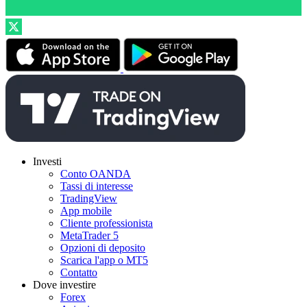
Investi
Conto OANDA
Tassi di interesse
TradingView
App mobile
Cliente professionista
MetaTrader 5
Opzioni di deposito
Scarica l'app o MT5
Contatto
Dove investire
Forex