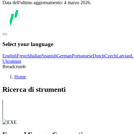
Data dell'ultimo aggiornamento: 4 marzo 2026.
Select your language
English
French
Italian
Spanish
German
Portuguese
Dutch
Czech
Latvian
L
Ukrainian
Breadcrumb
Home
Ricerca di strumenti