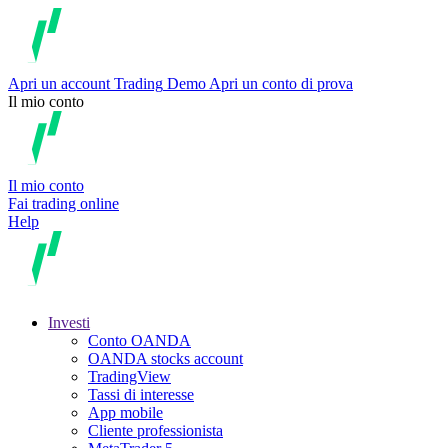
Apri un account
Trading
Demo
Apri un conto di prova
Il mio conto
Il mio conto
Fai trading online
Help
Investi
Conto OANDA
OANDA stocks account
TradingView
Tassi di interesse
App mobile
Cliente professionista