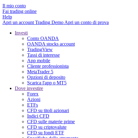
Il mio conto
Fai trading online
Help
Apri un account
Trading
Demo
Apri un conto di prova
Investi
Conto OANDA
OANDA stocks account
TradingView
Tassi di interesse
App mobile
Cliente professionista
MetaTrader 5
Opzioni di deposito
Scarica l'app o MT5
Dove investire
Forex
Azioni
ETFs
CFD su titoli azionari
Indici CFD
CFD sulle materie prime
CFD su criptovalute
CFD su fondi ETF