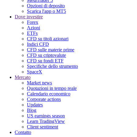
MetaTrader 5
Opzioni di deposito
Scarica l'app o MT5
Dove investire
Forex
Azioni
ETFs
CFD su titoli azionari
Indici CFD
CFD sulle materie prime
CFD su criptovalute
CFD su fondi ETF
Specifiche dello strumento
SpaceX
Mercato
Market news
Quotazioni in tempo reale
Calendario economico
Corporate actions
Updates
Blog
US earnings season
Learn TradingView
Client sentiment
Contatto