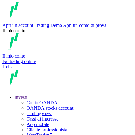
Apri un account
Trading
Demo
Apri un conto di prova
Il mio conto
Il mio conto
Fai trading online
Help
Investi
Conto OANDA
OANDA stocks account
TradingView
Tassi di interesse
App mobile
Cliente professionista