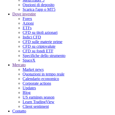
MetaTrader 5
Opzioni di deposito
Scarica l'app o MT5
Dove investire
Forex
Azioni
ETFs
CFD su titoli azionari
Indici CFD
CFD sulle materie prime
CFD su criptovalute
CFD su fondi ETF
Specifiche dello strumento
SpaceX
Mercato
Market news
Quotazioni in tempo reale
Calendario economico
Corporate actions
Updates
Blog
US earnings season
Learn TradingView
Client sentiment
Contatto