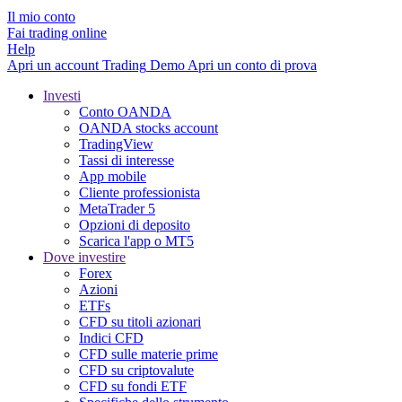
Il mio conto
Fai trading online
Help
Apri un account
Trading
Demo
Apri un conto di prova
Investi
Conto OANDA
OANDA stocks account
TradingView
Tassi di interesse
App mobile
Cliente professionista
MetaTrader 5
Opzioni di deposito
Scarica l'app o MT5
Dove investire
Forex
Azioni
ETFs
CFD su titoli azionari
Indici CFD
CFD sulle materie prime
CFD su criptovalute
CFD su fondi ETF