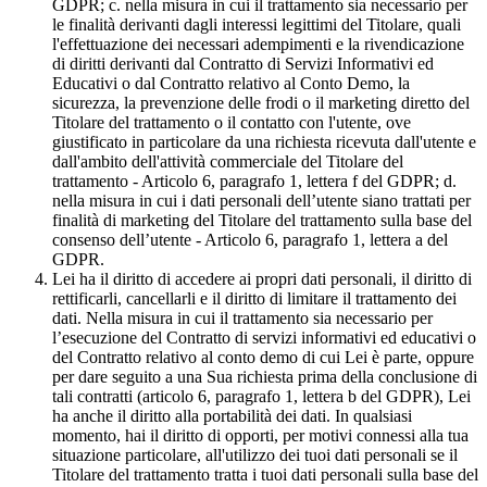
GDPR; c. nella misura in cui il trattamento sia necessario per
le finalità derivanti dagli interessi legittimi del Titolare, quali
l'effettuazione dei necessari adempimenti e la rivendicazione
di diritti derivanti dal Contratto di Servizi Informativi ed
Educativi o dal Contratto relativo al Conto Demo, la
sicurezza, la prevenzione delle frodi o il marketing diretto del
Titolare del trattamento o il contatto con l'utente, ove
giustificato in particolare da una richiesta ricevuta dall'utente e
dall'ambito dell'attività commerciale del Titolare del
trattamento - Articolo 6, paragrafo 1, lettera f del GDPR; d.
nella misura in cui i dati personali dell’utente siano trattati per
finalità di marketing del Titolare del trattamento sulla base del
consenso dell’utente - Articolo 6, paragrafo 1, lettera a del
GDPR.
Lei ha il diritto di accedere ai propri dati personali, il diritto di
rettificarli, cancellarli e il diritto di limitare il trattamento dei
dati. Nella misura in cui il trattamento sia necessario per
l’esecuzione del Contratto di servizi informativi ed educativi o
del Contratto relativo al conto demo di cui Lei è parte, oppure
per dare seguito a una Sua richiesta prima della conclusione di
tali contratti (articolo 6, paragrafo 1, lettera b del GDPR), Lei
ha anche il diritto alla portabilità dei dati. In qualsiasi
momento, hai il diritto di opporti, per motivi connessi alla tua
situazione particolare, all'utilizzo dei tuoi dati personali se il
Titolare del trattamento tratta i tuoi dati personali sulla base del