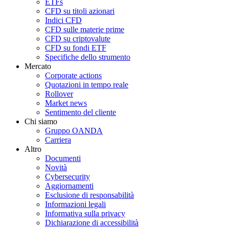
ETFs
CFD su titoli azionari
Indici CFD
CFD sulle materie prime
CFD su criptovalute
CFD su fondi ETF
Specifiche dello strumento
Mercato
Corporate actions
Quotazioni in tempo reale
Rollover
Market news
Sentimento del cliente
Chi siamo
Gruppo OANDA
Carriera
Altro
Documenti
Novità
Cybersecurity
Aggiornamenti
Esclusione di responsabilità
Informazioni legali
Informativa sulla privacy
Dichiarazione di accessibilità