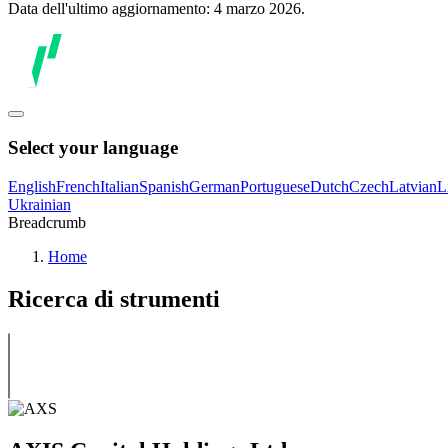
Data dell'ultimo aggiornamento: 4 marzo 2026.
Select your language
English
French
Italian
Spanish
German
Portuguese
Dutch
Czech
Latvian
L
Ukrainian
Breadcrumb
Home
Ricerca di strumenti