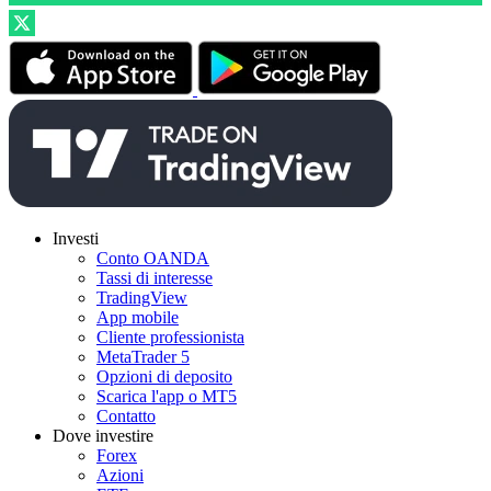
Investi
Conto OANDA
Tassi di interesse
TradingView
App mobile
Cliente professionista
MetaTrader 5
Opzioni di deposito
Scarica l'app o MT5
Contatto
Dove investire
Forex
Azioni