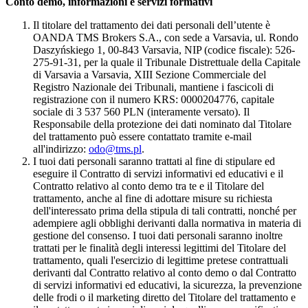
Conto demo, informazioni e servizi formativi
Il titolare del trattamento dei dati personali dell’utente è
OANDA TMS Brokers S.A., con sede a Varsavia, ul. Rondo
Daszyńskiego 1, 00-843 Varsavia, NIP (codice fiscale): 526-
275-91-31, per la quale il Tribunale Distrettuale della Capitale
di Varsavia a Varsavia, XIII Sezione Commerciale del
Registro Nazionale dei Tribunali, mantiene i fascicoli di
registrazione con il numero KRS: 0000204776, capitale
sociale di 3 537 560 PLN (interamente versato). Il
Responsabile della protezione dei dati nominato dal Titolare
del trattamento può essere contattato tramite e-mail
all'indirizzo:
odo@tms.pl
.
I tuoi dati personali saranno trattati al fine di stipulare ed
eseguire il Contratto di servizi informativi ed educativi e il
Contratto relativo al conto demo tra te e il Titolare del
trattamento, anche al fine di adottare misure su richiesta
dell'interessato prima della stipula di tali contratti, nonché per
adempiere agli obblighi derivanti dalla normativa in materia di
gestione del consenso. I tuoi dati personali saranno inoltre
trattati per le finalità degli interessi legittimi del Titolare del
trattamento, quali l'esercizio di legittime pretese contrattuali
derivanti dal Contratto relativo al conto demo o dal Contratto
di servizi informativi ed educativi, la sicurezza, la prevenzione
delle frodi o il marketing diretto del Titolare del trattamento e