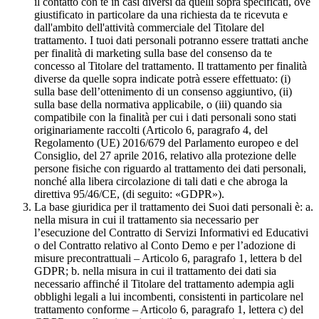
il contatto con te in casi diversi da quelli sopra specificati, ove
giustificato in particolare da una richiesta da te ricevuta e
dall'ambito dell'attività commerciale del Titolare del
trattamento. I tuoi dati personali potranno essere trattati anche
per finalità di marketing sulla base del consenso da te
concesso al Titolare del trattamento. Il trattamento per finalità
diverse da quelle sopra indicate potrà essere effettuato: (i)
sulla base dell’ottenimento di un consenso aggiuntivo, (ii)
sulla base della normativa applicabile, o (iii) quando sia
compatibile con la finalità per cui i dati personali sono stati
originariamente raccolti (Articolo 6, paragrafo 4, del
Regolamento (UE) 2016/679 del Parlamento europeo e del
Consiglio, del 27 aprile 2016, relativo alla protezione delle
persone fisiche con riguardo al trattamento dei dati personali,
nonché alla libera circolazione di tali dati e che abroga la
direttiva 95/46/CE, (di seguito: «GDPR»).
La base giuridica per il trattamento dei Suoi dati personali è: a.
nella misura in cui il trattamento sia necessario per
l’esecuzione del Contratto di Servizi Informativi ed Educativi
o del Contratto relativo al Conto Demo e per l’adozione di
misure precontrattuali – Articolo 6, paragrafo 1, lettera b del
GDPR; b. nella misura in cui il trattamento dei dati sia
necessario affinché il Titolare del trattamento adempia agli
obblighi legali a lui incombenti, consistenti in particolare nel
trattamento conforme – Articolo 6, paragrafo 1, lettera c) del