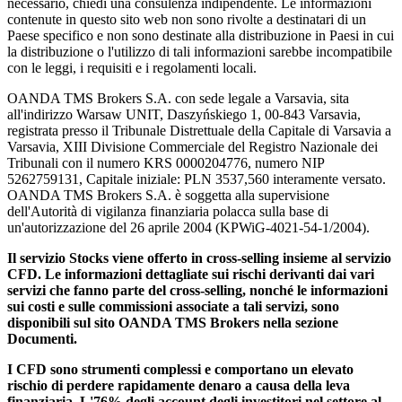
necessario, chiedi una consulenza indipendente. Le informazioni
contenute in questo sito web non sono rivolte a destinatari di un
Paese specifico e non sono destinate alla distribuzione in Paesi in cui
la distribuzione o l'utilizzo di tali informazioni sarebbe incompatibile
con le leggi, i requisiti e i regolamenti locali.
OANDA TMS Brokers S.A. con sede legale a Varsavia, sita
all'indirizzo Warsaw UNIT, Daszyńskiego 1, 00-843 Varsavia,
registrata presso il Tribunale Distrettuale della Capitale di Varsavia a
Varsavia, XIII Divisione Commerciale del Registro Nazionale dei
Tribunali con il numero KRS 0000204776, numero NIP
5262759131, Capitale iniziale: PLN 3537,560 interamente versato.
OANDA TMS Brokers S.A. è soggetta alla supervisione
dell'Autorità di vigilanza finanziaria polacca sulla base di
un'autorizzazione del 26 aprile 2004 (KPWiG-4021-54-1/2004).
Il servizio Stocks viene offerto in cross-selling insieme al servizio
CFD. Le informazioni dettagliate sui rischi derivanti dai vari
servizi che fanno parte del cross-selling, nonché le informazioni
sui costi e sulle commissioni associate a tali servizi, sono
disponibili sul sito OANDA TMS Brokers nella sezione
Documenti.
I CFD sono strumenti complessi e comportano un elevato
rischio di perdere rapidamente denaro a causa della leva
finanziaria. L'76% degli account degli investitori nel settore al