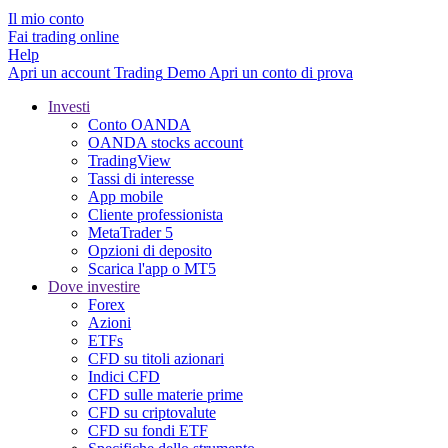
Il mio conto
Fai trading online
Help
Apri un account
Trading
Demo
Apri un conto di prova
Investi
Conto OANDA
OANDA stocks account
TradingView
Tassi di interesse
App mobile
Cliente professionista
MetaTrader 5
Opzioni di deposito
Scarica l'app o MT5
Dove investire
Forex
Azioni
ETFs
CFD su titoli azionari
Indici CFD
CFD sulle materie prime
CFD su criptovalute
CFD su fondi ETF