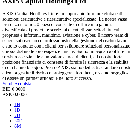
AXIS Capital Holdings Ltd
AXIS Capital Holdings Ltd è un importante fornitore globale di
soluzioni assicurative e riassicurative specializzate. La nostra vasta
presenza in oltre 20 paesi ci consente di offrire una gamma
diversificata di prodotti e servizi ai clienti di vari settori, tra cui
proprietà e infortuni, marittimo, aviazione e cyber. Il nostro team di
esperti sottoscrittori e professionisti della gestione del rischio lavora
a stretto contatto con i clienti per sviluppare soluzioni personalizzate
che soddisfino le loro esigenze uniche. Siamo impegnati a offrire un
servizio eccezionale e un valore ai nostri clienti, e la nostra forte
posizione finanziaria ci consente di fornire la sicurezza e la stabilità
di cui hanno bisogno. Presso AXIS, siamo dedicati ad aiutare i nostri
clienti a gestire il rischio e proteggere i loro beni, e siamo orgogliosi
di essere un partner affidabile nel loro successo.
Vendi
Acquista
BID
0.0000
ASK
0.0000
1H
1D
7D
30D
6M