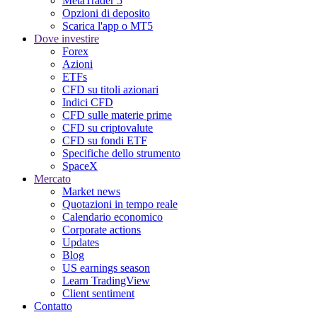
MetaTrader 5
Opzioni di deposito
Scarica l'app o MT5
Dove investire
Forex
Azioni
ETFs
CFD su titoli azionari
Indici CFD
CFD sulle materie prime
CFD su criptovalute
CFD su fondi ETF
Specifiche dello strumento
SpaceX
Mercato
Market news
Quotazioni in tempo reale
Calendario economico
Corporate actions
Updates
Blog
US earnings season
Learn TradingView
Client sentiment
Contatto