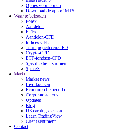
MetaTrader 5
Opties voor storten
Download de app of MT5
Waar te beleggen
Forex
Aandelen
ETFs
Aandelen-CFD
Indices-CFD
Termijngoederen-CFD
Crypto-CFD
ETF-fondsen-CFD
Specificatie instrument
SpaceX
Markt
Market news
Live-koersen
Economische agenda
Corporate actions
Updates
Blog
US earnings season
Learn TradingView
Client sentiment
Contact