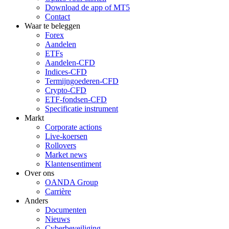
Download de app of MT5
Contact
Waar te beleggen
Forex
Aandelen
ETFs
Aandelen-CFD
Indices-CFD
Termijngoederen-CFD
Crypto-CFD
ETF-fondsen-CFD
Specificatie instrument
Markt
Corporate actions
Live-koersen
Rollovers
Market news
Klantensentiment
Over ons
OANDA Group
Carrière
Anders
Documenten
Nieuws
Cyberbeveiliging