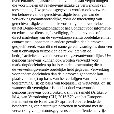
overeenkomsten, alsmede om te voldoen aan verplichtingen
die voortvloeien uit regelgeving inzake de verwerking van
toestemming. Uw persoonsgegevens worden ook verwerkt
ten behoeve van de gerechtvaardigde belangen van de
verwerkingsverantwoordelijke, zoals de uitoefening van
gerechtvaardigde contractuele vorderingen die voortvloeien
uit het Demo-accountcontract of het Contract voor informatie-
en educatieve diensten, beveiliging, fraudepreventie of de
direct marketing van de verwerkingsverantwoordelijke en het
contact met u opnemen in andere gevallen dan hierboven
gespecificeerd, waar dit met name gerechtvaardigd is door een
van u ontvangen verzoek en de reikwijdte van de
bedrijfsactiviteiten van de verwerkingsverantwoordelijke. Uw
persoonsgegevens kunnen ook worden verwerkt voor
marketingdoeleinden op basis van de toestemming die u aan
de verwerkingsverantwoordelijke hebt gegeven. Verwerking
voor andere doeleinden dan de hierboven genoemde kan
plaatsvinden: (i) op basis van het verkrijgen van aanvullende
toestemming, (ii) op basis van toepasselijke wetgeving, of (iii)
wanneer dit verenigbaar is met het doel waarvoor de
persoonsgegevens oorspronkelijk zijn verzameld (Artikel 6,
lid 4, van Verordening (EU) 2016/679 van het Europees
Parlement en de Raad van 27 april 2016 betreffende de
bescherming van natuurlijke personen in verband met de
verwerking van persoonsgegevens en betreffende het vrije