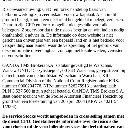
Risicowaarschuwing: CFD- en forex-handel op basis van
hefboomwerking zijn zeer riskant voor uw kapitaal. Als u in dit
product belegt, kunt u een deel of al het geld dat u belegt, verliezen.
Daarom zijn CFD en forex mogelijk niet geschikt voor alle
beleggers. Zorg ervoor dat u de risico's begrijpt en win indien nodig
onafhankelijk advies in. De informatie op deze website is niet
gericht aan ontvangers van een bepaald land en is niet bedoeld voor
verspreiding naar landen waar de verspreiding of het gebruik van
deze informatie onverenigbaar zou zijn met lokale wetten, vereisten
en voorschriften.
OANDA TMS Brokers S.A. statutair gevestigd te Warschau,
Warsaw UNIT, Daszyńskiego 1, 00-843 Warschau, geregistreerd bij
de rechtbank van de hoofdstad Warschau in Warschau, XIII
Commercial Division of the National Court Register onder KRS-
nummer 0000204776, NIP-nummer 5262759131, startkapitaal:
PLN 3.537.560 in zijn geheel betaald. OANDA TMS Brokers S.A.
staat onder toezicht van de Poolse Autoriteit Financieel Toezicht op
grond van een toestemming van 26 april 2004 (KPWiG-4021-54-
1/2004).
De service Stocks wordt aangeboden in cross-selling samen met
de dienst CFD. Gedetailleerde informatie over de risico's die
voortvloeien uit de verschillende services die deel uitmaken van