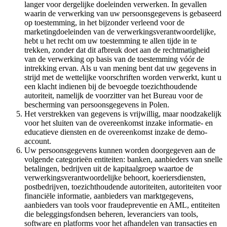
langer voor dergelijke doeleinden verwerken. In gevallen
waarin de verwerking van uw persoonsgegevens is gebaseerd
op toestemming, in het bijzonder verleend voor de
marketingdoeleinden van de verwerkingsverantwoordelijke,
hebt u het recht om uw toestemming te allen tijde in te
trekken, zonder dat dit afbreuk doet aan de rechtmatigheid
van de verwerking op basis van de toestemming vóór de
intrekking ervan. Als u van mening bent dat uw gegevens in
strijd met de wettelijke voorschriften worden verwerkt, kunt u
een klacht indienen bij de bevoegde toezichthoudende
autoriteit, namelijk de voorzitter van het Bureau voor de
bescherming van persoonsgegevens in Polen.
Het verstrekken van gegevens is vrijwillig, maar noodzakelijk
voor het sluiten van de overeenkomst inzake informatie- en
educatieve diensten en de overeenkomst inzake de demo-
account.
Uw persoonsgegevens kunnen worden doorgegeven aan de
volgende categorieën entiteiten: banken, aanbieders van snelle
betalingen, bedrijven uit de kapitaalgroep waartoe de
verwerkingsverantwoordelijke behoort, koeriersdiensten,
postbedrijven, toezichthoudende autoriteiten, autoriteiten voor
financiële informatie, aanbieders van marktgegevens,
aanbieders van tools voor fraudepreventie en AML, entiteiten
die beleggingsfondsen beheren, leveranciers van tools,
software en platforms voor het afhandelen van transacties en