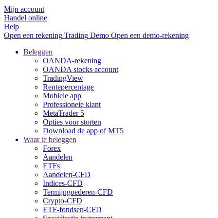
Mijn account
Handel online
Help
Open een rekening
Trading
Demo
Open een demo-rekening
Beleggen
OANDA-rekening
OANDA stocks account
TradingView
Rentepercentage
Mobiele app
Professionele klant
MetaTrader 5
Opties voor storten
Download de app of MT5
Waar te beleggen
Forex
Aandelen
ETFs
Aandelen-CFD
Indices-CFD
Termijngoederen-CFD
Crypto-CFD
ETF-fondsen-CFD