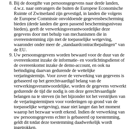
Bij de doorgifte van persoonsgegevens naar derde landen,
d.w.z. naar ontvangers die buiten de Europese Economische
Ruimte of Zwitserland zijn gevestigd, in landen die volgens
de Europese Commissie onvoldoende gegevensbescherming
bieden (derde landen die geen passend beschermingsniveau
bieden), geeft de verwerkingsverantwoordelijke deze
gegevens door met behulp van mechanismen die in
overeenstemming zijn met de toepasselijke wetgeving,
waaronder onder meer de „standaardcontractbepalingen“ van
de EU.
Uw persoonsgegevens worden bewaard voor de duur van de
overeenkomst inzake de informatie- en voorlichtingsdienst of
de overeenkomst inzake de demo-account, en ook na
beëindiging daarvan gedurende de wettelijke
verjaringstermijn. Voor zover de verwerking van gegevens is
gebaseerd op het gerechtvaardigd belang van de
verwerkingsverantwoordelijke, worden de gegevens verwerkt
gedurende de tijd die nodig is om deze gerechtvaardigde
belangen na te streven (in het bijzonder tot het verstrijken van
de verjaringstermijnen voor vorderingen op grond van de
toepasselijke wetgeving), maar niet langer dan het moment
waarop het bezwaar wordt erkend. Indien de verwerking van
uw persoonsgegevens echter is gebaseerd op toestemming,
geldt dit totdat deze toestemming daadwerkelijk wordt
ingetrokken.