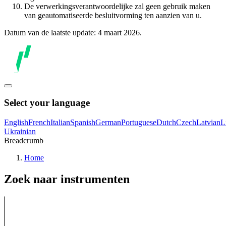
De verwerkingsverantwoordelijke zal geen gebruik maken
van geautomatiseerde besluitvorming ten aanzien van u.
Datum van de laatste update: 4 maart 2026.
Select your language
English
French
Italian
Spanish
German
Portuguese
Dutch
Czech
Latvian
L
Ukrainian
Breadcrumb
Home
Zoek naar instrumenten