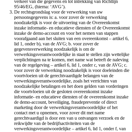
verkeer van die gegevens en tot intrekking van Richtlijn
95/46/EG, (hierna: ‘AVG’).
De rechtsgrondslag voor de verwerking van uw
persoonsgegevens is: a. voor zover de verwerking
noodzakelijk is voor de uitvoering van de Overeenkomst
inzake informatie- en educatieve diensten of de Overeenkomst
inzake de demo-account en voor het nemen van stappen
voorafgaand aan het sluiten van een overeenkomst – artikel 6,
lid 1, onder b), van de AVG; b. voor zover de
gegevensverwerking noodzakelijk is om de
verwerkingsverantwoordelijke in staat te stellen zijn wettelijke
verplichtingen na te komen, met name wat betreft de naleving
van de regelgeving – artikel 6, lid 1, onder c, van de AVG; c.
voor zover de verwerking noodzakelijk is voor doeleinden die
voortvloeien uit de gerechtvaardigde belangen van de
verwerkingsverantwoordelijke, zoals het verrichten van
noodzakelijke betalingen en het doen gelden van vorderingen
die voortvloeien uit de gesloten overeenkomst inzake
informatie- en educatieve diensten of de overeenkomst inzake
de demo-account, beveiliging, fraudepreventie of direct
marketing door de verwerkingsverantwoordelijke of het
contact met u opnemen, voor zover dit met name
gerechtvaardigd is door een van u ontvangen verzoek en de
reikwijdte van de bedrijfsactiviteiten van de
verwerkingsverantwoordelijke – artikel 6, lid 1, onder f, van