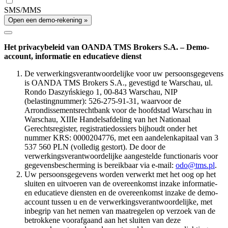
SMS/MMS
Open een demo-rekening »
Het privacybeleid van OANDA TMS Brokers S.A. – Demo-
account, informatie en educatieve dienst
De verwerkingsverantwoordelijke voor uw persoonsgegevens
is OANDA TMS Brokers S.A., gevestigd te Warschau, ul.
Rondo Daszyńskiego 1, 00-843 Warschau, NIP
(belastingnummer): 526-275-91-31, waarvoor de
Arrondissementsrechtbank voor de hoofdstad Warschau in
Warschau, XIIIe Handelsafdeling van het Nationaal
Gerechtsregister, registratiedossiers bijhoudt onder het
nummer KRS: 0000204776, met een aandelenkapitaal van 3
537 560 PLN (volledig gestort). De door de
verwerkingsverantwoordelijke aangestelde functionaris voor
gegevensbescherming is bereikbaar via e-mail:
odo@tms.pl
.
Uw persoonsgegevens worden verwerkt met het oog op het
sluiten en uitvoeren van de overeenkomst inzake informatie-
en educatieve diensten en de overeenkomst inzake de demo-
account tussen u en de verwerkingsverantwoordelijke, met
inbegrip van het nemen van maatregelen op verzoek van de
betrokkene voorafgaand aan het sluiten van deze