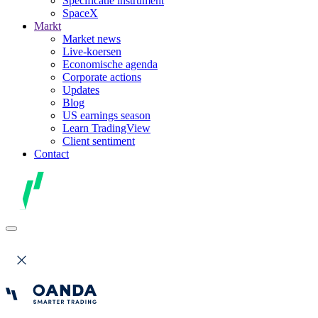
Specificatie instrument
SpaceX
Markt
Market news
Live-koersen
Economische agenda
Corporate actions
Updates
Blog
US earnings season
Learn TradingView
Client sentiment
Contact