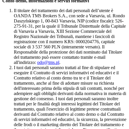
Conto demo, informazioni e servizi formativi
Il titolare del trattamento dei dati personali dell’utente è
OANDA TMS Brokers S.A., con sede a Varsavia, ul. Rondo
Daszyńskiego 1, 00-843 Varsavia, NIP (codice fiscale): 526-
275-91-31, per la quale il Tribunale Distrettuale della Capitale
di Varsavia a Varsavia, XIII Sezione Commerciale del
Registro Nazionale dei Tribunali, mantiene i fascicoli di
registrazione con il numero KRS: 0000204776, capitale
sociale di 3 537 560 PLN (interamente versato). Il
Responsabile della protezione dei dati nominato dal Titolare
del trattamento può essere contattato tramite e-mail
all'indirizzo:
odo@tms.pl
.
I tuoi dati personali saranno trattati al fine di stipulare ed
eseguire il Contratto di servizi informativi ed educativi e il
Contratto relativo al conto demo tra te e il Titolare del
trattamento, anche al fine di adottare misure su richiesta
dell'interessato prima della stipula di tali contratti, nonché per
adempiere agli obblighi derivanti dalla normativa in materia di
gestione del consenso. I tuoi dati personali saranno inoltre
trattati per le finalità degli interessi legittimi del Titolare del
trattamento, quali l'esercizio di legittime pretese contrattuali
derivanti dal Contratto relativo al conto demo o dal Contratto
di servizi informativi ed educativi, la sicurezza, la prevenzione
delle frodi o il marketing diretto del Titolare del trattamento e