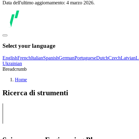
Data dell'ultimo aggiornamento: 4 marzo 2026.
Select your language
English
French
Italian
Spanish
German
Portuguese
Dutch
Czech
Latvian
L
Ukrainian
Breadcrumb
Home
Ricerca di strumenti