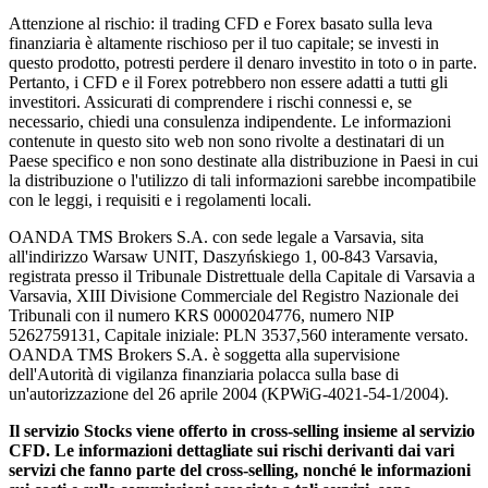
Attenzione al rischio: il trading CFD e Forex basato sulla leva
finanziaria è altamente rischioso per il tuo capitale; se investi in
questo prodotto, potresti perdere il denaro investito in toto o in parte.
Pertanto, i CFD e il Forex potrebbero non essere adatti a tutti gli
investitori. Assicurati di comprendere i rischi connessi e, se
necessario, chiedi una consulenza indipendente. Le informazioni
contenute in questo sito web non sono rivolte a destinatari di un
Paese specifico e non sono destinate alla distribuzione in Paesi in cui
la distribuzione o l'utilizzo di tali informazioni sarebbe incompatibile
con le leggi, i requisiti e i regolamenti locali.
OANDA TMS Brokers S.A. con sede legale a Varsavia, sita
all'indirizzo Warsaw UNIT, Daszyńskiego 1, 00-843 Varsavia,
registrata presso il Tribunale Distrettuale della Capitale di Varsavia a
Varsavia, XIII Divisione Commerciale del Registro Nazionale dei
Tribunali con il numero KRS 0000204776, numero NIP
5262759131, Capitale iniziale: PLN 3537,560 interamente versato.
OANDA TMS Brokers S.A. è soggetta alla supervisione
dell'Autorità di vigilanza finanziaria polacca sulla base di
un'autorizzazione del 26 aprile 2004 (KPWiG-4021-54-1/2004).
Il servizio Stocks viene offerto in cross-selling insieme al servizio
CFD. Le informazioni dettagliate sui rischi derivanti dai vari
servizi che fanno parte del cross-selling, nonché le informazioni