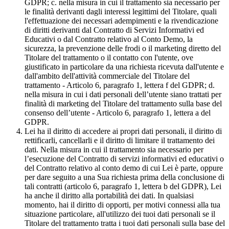
GDPR; c. nella misura in cui il trattamento sia necessario per
le finalità derivanti dagli interessi legittimi del Titolare, quali
l'effettuazione dei necessari adempimenti e la rivendicazione
di diritti derivanti dal Contratto di Servizi Informativi ed
Educativi o dal Contratto relativo al Conto Demo, la
sicurezza, la prevenzione delle frodi o il marketing diretto del
Titolare del trattamento o il contatto con l'utente, ove
giustificato in particolare da una richiesta ricevuta dall'utente e
dall'ambito dell'attività commerciale del Titolare del
trattamento - Articolo 6, paragrafo 1, lettera f del GDPR; d.
nella misura in cui i dati personali dell’utente siano trattati per
finalità di marketing del Titolare del trattamento sulla base del
consenso dell’utente - Articolo 6, paragrafo 1, lettera a del
GDPR.
Lei ha il diritto di accedere ai propri dati personali, il diritto di
rettificarli, cancellarli e il diritto di limitare il trattamento dei
dati. Nella misura in cui il trattamento sia necessario per
l’esecuzione del Contratto di servizi informativi ed educativi o
del Contratto relativo al conto demo di cui Lei è parte, oppure
per dare seguito a una Sua richiesta prima della conclusione di
tali contratti (articolo 6, paragrafo 1, lettera b del GDPR), Lei
ha anche il diritto alla portabilità dei dati. In qualsiasi
momento, hai il diritto di opporti, per motivi connessi alla tua
situazione particolare, all'utilizzo dei tuoi dati personali se il
Titolare del trattamento tratta i tuoi dati personali sulla base del