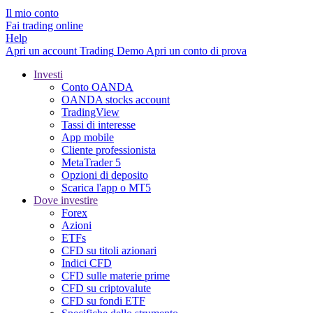
Il mio conto
Fai trading online
Help
Apri un account
Trading
Demo
Apri un conto di prova
Investi
Conto OANDA
OANDA stocks account
TradingView
Tassi di interesse
App mobile
Cliente professionista
MetaTrader 5
Opzioni di deposito
Scarica l'app o MT5
Dove investire
Forex
Azioni
ETFs
CFD su titoli azionari
Indici CFD
CFD sulle materie prime
CFD su criptovalute
CFD su fondi ETF