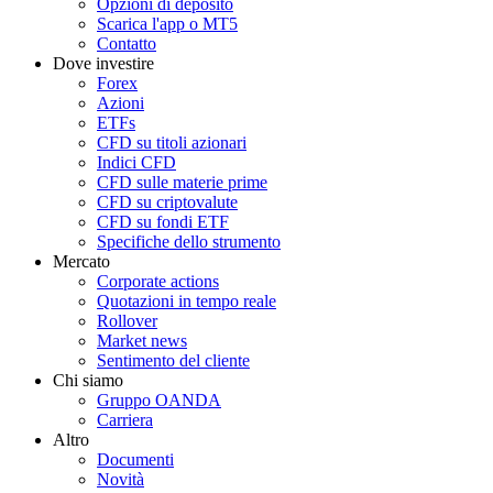
Opzioni di deposito
Scarica l'app o MT5
Contatto
Dove investire
Forex
Azioni
ETFs
CFD su titoli azionari
Indici CFD
CFD sulle materie prime
CFD su criptovalute
CFD su fondi ETF
Specifiche dello strumento
Mercato
Corporate actions
Quotazioni in tempo reale
Rollover
Market news
Sentimento del cliente
Chi siamo
Gruppo OANDA
Carriera
Altro
Documenti
Novità