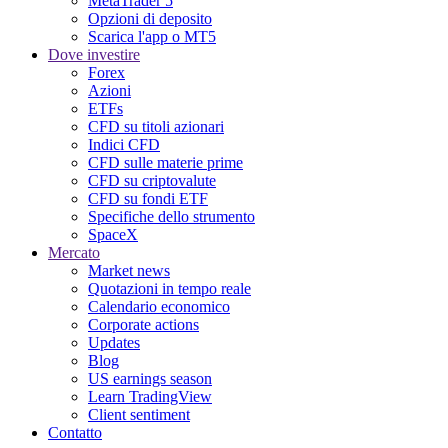
MetaTrader 5
Opzioni di deposito
Scarica l'app o MT5
Dove investire
Forex
Azioni
ETFs
CFD su titoli azionari
Indici CFD
CFD sulle materie prime
CFD su criptovalute
CFD su fondi ETF
Specifiche dello strumento
SpaceX
Mercato
Market news
Quotazioni in tempo reale
Calendario economico
Corporate actions
Updates
Blog
US earnings season
Learn TradingView
Client sentiment
Contatto