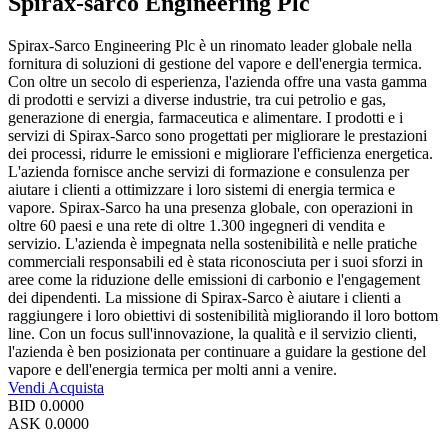
Spirax-sarco Engineering Plc
Spirax-Sarco Engineering Plc è un rinomato leader globale nella
fornitura di soluzioni di gestione del vapore e dell'energia termica.
Con oltre un secolo di esperienza, l'azienda offre una vasta gamma
di prodotti e servizi a diverse industrie, tra cui petrolio e gas,
generazione di energia, farmaceutica e alimentare. I prodotti e i
servizi di Spirax-Sarco sono progettati per migliorare le prestazioni
dei processi, ridurre le emissioni e migliorare l'efficienza energetica.
L'azienda fornisce anche servizi di formazione e consulenza per
aiutare i clienti a ottimizzare i loro sistemi di energia termica e
vapore. Spirax-Sarco ha una presenza globale, con operazioni in
oltre 60 paesi e una rete di oltre 1.300 ingegneri di vendita e
servizio. L'azienda è impegnata nella sostenibilità e nelle pratiche
commerciali responsabili ed è stata riconosciuta per i suoi sforzi in
aree come la riduzione delle emissioni di carbonio e l'engagement
dei dipendenti. La missione di Spirax-Sarco è aiutare i clienti a
raggiungere i loro obiettivi di sostenibilità migliorando il loro bottom
line. Con un focus sull'innovazione, la qualità e il servizio clienti,
l'azienda è ben posizionata per continuare a guidare la gestione del
vapore e dell'energia termica per molti anni a venire.
Vendi
Acquista
BID
0.0000
ASK
0.0000