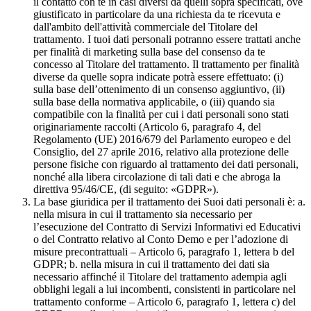
il contatto con te in casi diversi da quelli sopra specificati, ove
giustificato in particolare da una richiesta da te ricevuta e
dall'ambito dell'attività commerciale del Titolare del
trattamento. I tuoi dati personali potranno essere trattati anche
per finalità di marketing sulla base del consenso da te
concesso al Titolare del trattamento. Il trattamento per finalità
diverse da quelle sopra indicate potrà essere effettuato: (i)
sulla base dell’ottenimento di un consenso aggiuntivo, (ii)
sulla base della normativa applicabile, o (iii) quando sia
compatibile con la finalità per cui i dati personali sono stati
originariamente raccolti (Articolo 6, paragrafo 4, del
Regolamento (UE) 2016/679 del Parlamento europeo e del
Consiglio, del 27 aprile 2016, relativo alla protezione delle
persone fisiche con riguardo al trattamento dei dati personali,
nonché alla libera circolazione di tali dati e che abroga la
direttiva 95/46/CE, (di seguito: «GDPR»).
La base giuridica per il trattamento dei Suoi dati personali è: a.
nella misura in cui il trattamento sia necessario per
l’esecuzione del Contratto di Servizi Informativi ed Educativi
o del Contratto relativo al Conto Demo e per l’adozione di
misure precontrattuali – Articolo 6, paragrafo 1, lettera b del
GDPR; b. nella misura in cui il trattamento dei dati sia
necessario affinché il Titolare del trattamento adempia agli
obblighi legali a lui incombenti, consistenti in particolare nel
trattamento conforme – Articolo 6, paragrafo 1, lettera c) del