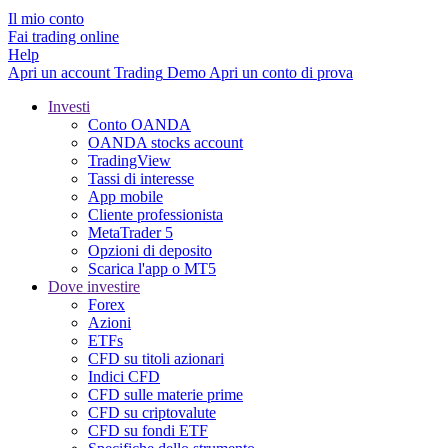
Il mio conto
Fai trading online
Help
Apri un account
Trading
Demo
Apri un conto di prova
Investi
Conto OANDA
OANDA stocks account
TradingView
Tassi di interesse
App mobile
Cliente professionista
MetaTrader 5
Opzioni di deposito
Scarica l'app o MT5
Dove investire
Forex
Azioni
ETFs
CFD su titoli azionari
Indici CFD
CFD sulle materie prime
CFD su criptovalute
CFD su fondi ETF