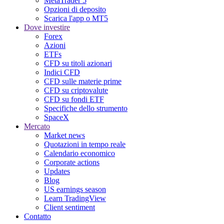
MetaTrader 5
Opzioni di deposito
Scarica l'app o MT5
Dove investire
Forex
Azioni
ETFs
CFD su titoli azionari
Indici CFD
CFD sulle materie prime
CFD su criptovalute
CFD su fondi ETF
Specifiche dello strumento
SpaceX
Mercato
Market news
Quotazioni in tempo reale
Calendario economico
Corporate actions
Updates
Blog
US earnings season
Learn TradingView
Client sentiment
Contatto