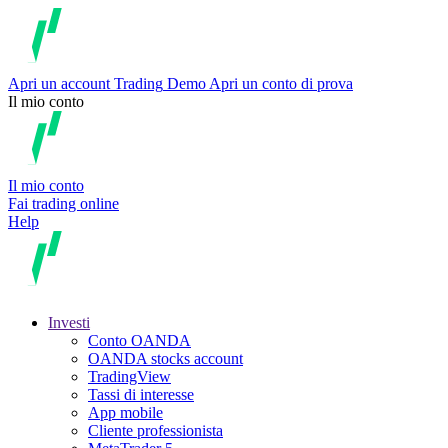
Apri un account
Trading
Demo
Apri un conto di prova
Il mio conto
Il mio conto
Fai trading online
Help
Investi
Conto OANDA
OANDA stocks account
TradingView
Tassi di interesse
App mobile
Cliente professionista