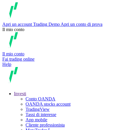
Apri un account
Trading
Demo
Apri un conto di prova
Il mio conto
Il mio conto
Fai trading online
Help
Investi
Conto OANDA
OANDA stocks account
TradingView
Tassi di interesse
App mobile
Cliente professionista