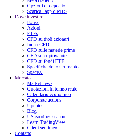
MetaTrader 5
Opzioni di deposito
Scarica l'app o MT5
Dove investire
Forex
Azioni
ETFs
CFD su titoli azionari
Indici CFD
CFD sulle materie prime
CFD su criptovalute
CFD su fondi ETF
Specifiche dello strumento
SpaceX
Mercato
Market news
Quotazioni in tempo reale
Calendario economico
Corporate actions
Updates
Blog
US earnings season
Learn TradingView
Client sentiment
Contatto