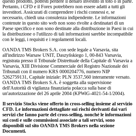
questo prodotto, potresti perdere il denaro investito in toto o in parte.
Pertanto, i CFD e il Forex potrebbero non essere adatti a tutti gli
investitori. Assicurati di comprendere i rischi connessi e, se
necessario, chiedi una consulenza indipendente. Le informazioni
contenute in questo sito web non sono rivolte a destinatari di un
Paese specifico e non sono destinate alla distribuzione in Paesi in cui
la distribuzione o l'utilizzo di tali informazioni sarebbe incompatibile
con le leggi, i requisiti e i regolamenti locali.
OANDA TMS Brokers S.A. con sede legale a Varsavia, sita
all'indirizzo Warsaw UNIT, Daszyńskiego 1, 00-843 Varsavia,
registrata presso il Tribunale Distrettuale della Capitale di Varsavia a
Varsavia, XIII Divisione Commerciale del Registro Nazionale dei
Tribunali con il numero KRS 0000204776, numero NIP
5262759131, Capitale iniziale: PLN 3537,560 interamente versato.
OANDA TMS Brokers S.A. è soggetta alla supervisione
dell'Autorità di vigilanza finanziaria polacca sulla base di
un'autorizzazione del 26 aprile 2004 (KPWiG-4021-54-1/2004).
Il servizio Stocks viene offerto in cross-selling insieme al servizio
CFD. Le informazioni dettagliate sui rischi derivanti dai vari
servizi che fanno parte del cross-selling, nonché le informazioni
sui costi e sulle commissioni associate a tali servizi, sono
disponibili sul sito OANDA TMS Brokers nella sezione
Documenti.