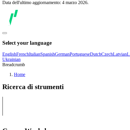
Data dell'ultimo aggiornamento: 4 marzo 2026.
Select your language
English
French
Italian
Spanish
German
Portuguese
Dutch
Czech
Latvian
L
Ukrainian
Breadcrumb
Home
Ricerca di strumenti