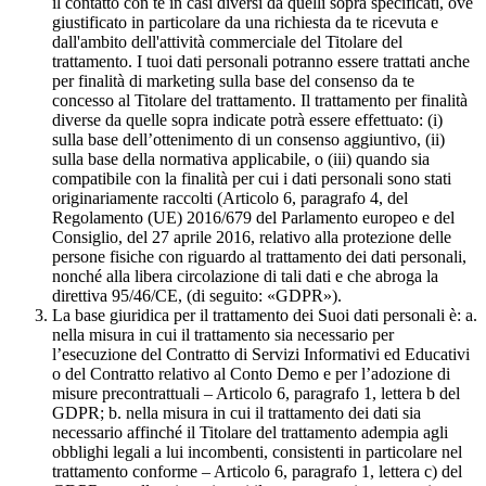
il contatto con te in casi diversi da quelli sopra specificati, ove
giustificato in particolare da una richiesta da te ricevuta e
dall'ambito dell'attività commerciale del Titolare del
trattamento. I tuoi dati personali potranno essere trattati anche
per finalità di marketing sulla base del consenso da te
concesso al Titolare del trattamento. Il trattamento per finalità
diverse da quelle sopra indicate potrà essere effettuato: (i)
sulla base dell’ottenimento di un consenso aggiuntivo, (ii)
sulla base della normativa applicabile, o (iii) quando sia
compatibile con la finalità per cui i dati personali sono stati
originariamente raccolti (Articolo 6, paragrafo 4, del
Regolamento (UE) 2016/679 del Parlamento europeo e del
Consiglio, del 27 aprile 2016, relativo alla protezione delle
persone fisiche con riguardo al trattamento dei dati personali,
nonché alla libera circolazione di tali dati e che abroga la
direttiva 95/46/CE, (di seguito: «GDPR»).
La base giuridica per il trattamento dei Suoi dati personali è: a.
nella misura in cui il trattamento sia necessario per
l’esecuzione del Contratto di Servizi Informativi ed Educativi
o del Contratto relativo al Conto Demo e per l’adozione di
misure precontrattuali – Articolo 6, paragrafo 1, lettera b del
GDPR; b. nella misura in cui il trattamento dei dati sia
necessario affinché il Titolare del trattamento adempia agli
obblighi legali a lui incombenti, consistenti in particolare nel
trattamento conforme – Articolo 6, paragrafo 1, lettera c) del