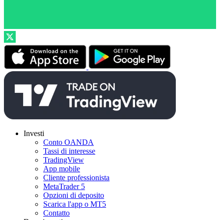
Investi
Conto OANDA
Tassi di interesse
TradingView
App mobile
Cliente professionista
MetaTrader 5
Opzioni di deposito
Scarica l'app o MT5
Contatto