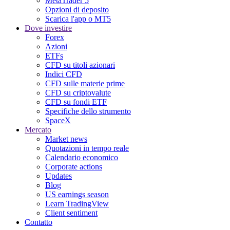
MetaTrader 5
Opzioni di deposito
Scarica l'app o MT5
Dove investire
Forex
Azioni
ETFs
CFD su titoli azionari
Indici CFD
CFD sulle materie prime
CFD su criptovalute
CFD su fondi ETF
Specifiche dello strumento
SpaceX
Mercato
Market news
Quotazioni in tempo reale
Calendario economico
Corporate actions
Updates
Blog
US earnings season
Learn TradingView
Client sentiment
Contatto