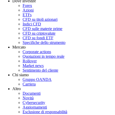
Dove investire
Forex
Azioni
ETFs
CFD su titoli azionari
Indici CFD
CFD sulle materie prime
CFD su criptovalute
CFD su fondi ETF
Specifiche dello strumento
Mercato
Corporate actions
Quotazioni in tempo reale
Rollover
Market news
Sentimento del cliente
Chi siamo
Gruppo OANDA
Carriera
Altro
Documenti
Novità
Cybersecurity
Aggiornamenti
Esclusione di responsabilità