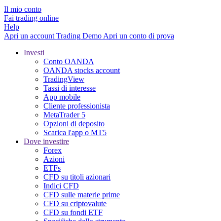
Il mio conto
Fai trading online
Help
Apri un account
Trading
Demo
Apri un conto di prova
Investi
Conto OANDA
OANDA stocks account
TradingView
Tassi di interesse
App mobile
Cliente professionista
MetaTrader 5
Opzioni di deposito
Scarica l'app o MT5
Dove investire
Forex
Azioni
ETFs
CFD su titoli azionari
Indici CFD
CFD sulle materie prime
CFD su criptovalute
CFD su fondi ETF