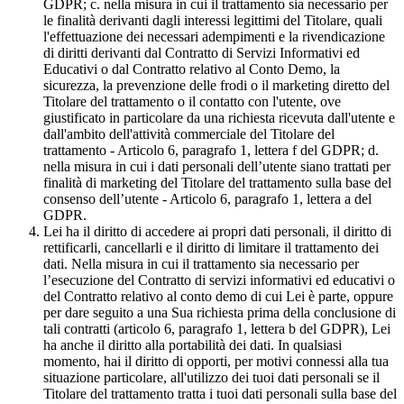
GDPR; c. nella misura in cui il trattamento sia necessario per
le finalità derivanti dagli interessi legittimi del Titolare, quali
l'effettuazione dei necessari adempimenti e la rivendicazione
di diritti derivanti dal Contratto di Servizi Informativi ed
Educativi o dal Contratto relativo al Conto Demo, la
sicurezza, la prevenzione delle frodi o il marketing diretto del
Titolare del trattamento o il contatto con l'utente, ove
giustificato in particolare da una richiesta ricevuta dall'utente e
dall'ambito dell'attività commerciale del Titolare del
trattamento - Articolo 6, paragrafo 1, lettera f del GDPR; d.
nella misura in cui i dati personali dell’utente siano trattati per
finalità di marketing del Titolare del trattamento sulla base del
consenso dell’utente - Articolo 6, paragrafo 1, lettera a del
GDPR.
Lei ha il diritto di accedere ai propri dati personali, il diritto di
rettificarli, cancellarli e il diritto di limitare il trattamento dei
dati. Nella misura in cui il trattamento sia necessario per
l’esecuzione del Contratto di servizi informativi ed educativi o
del Contratto relativo al conto demo di cui Lei è parte, oppure
per dare seguito a una Sua richiesta prima della conclusione di
tali contratti (articolo 6, paragrafo 1, lettera b del GDPR), Lei
ha anche il diritto alla portabilità dei dati. In qualsiasi
momento, hai il diritto di opporti, per motivi connessi alla tua
situazione particolare, all'utilizzo dei tuoi dati personali se il
Titolare del trattamento tratta i tuoi dati personali sulla base del