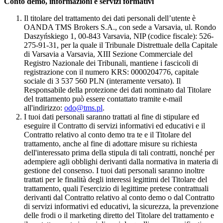
Conto demo, informazioni e servizi formativi
Il titolare del trattamento dei dati personali dell’utente è
OANDA TMS Brokers S.A., con sede a Varsavia, ul. Rondo
Daszyńskiego 1, 00-843 Varsavia, NIP (codice fiscale): 526-
275-91-31, per la quale il Tribunale Distrettuale della Capitale
di Varsavia a Varsavia, XIII Sezione Commerciale del
Registro Nazionale dei Tribunali, mantiene i fascicoli di
registrazione con il numero KRS: 0000204776, capitale
sociale di 3 537 560 PLN (interamente versato). Il
Responsabile della protezione dei dati nominato dal Titolare
del trattamento può essere contattato tramite e-mail
all'indirizzo:
odo@tms.pl
.
I tuoi dati personali saranno trattati al fine di stipulare ed
eseguire il Contratto di servizi informativi ed educativi e il
Contratto relativo al conto demo tra te e il Titolare del
trattamento, anche al fine di adottare misure su richiesta
dell'interessato prima della stipula di tali contratti, nonché per
adempiere agli obblighi derivanti dalla normativa in materia di
gestione del consenso. I tuoi dati personali saranno inoltre
trattati per le finalità degli interessi legittimi del Titolare del
trattamento, quali l'esercizio di legittime pretese contrattuali
derivanti dal Contratto relativo al conto demo o dal Contratto
di servizi informativi ed educativi, la sicurezza, la prevenzione
delle frodi o il marketing diretto del Titolare del trattamento e