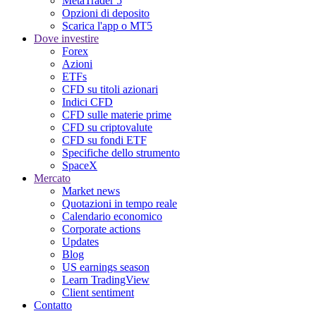
MetaTrader 5
Opzioni di deposito
Scarica l'app o MT5
Dove investire
Forex
Azioni
ETFs
CFD su titoli azionari
Indici CFD
CFD sulle materie prime
CFD su criptovalute
CFD su fondi ETF
Specifiche dello strumento
SpaceX
Mercato
Market news
Quotazioni in tempo reale
Calendario economico
Corporate actions
Updates
Blog
US earnings season
Learn TradingView
Client sentiment
Contatto