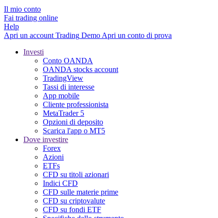
Il mio conto
Fai trading online
Help
Apri un account
Trading
Demo
Apri un conto di prova
Investi
Conto OANDA
OANDA stocks account
TradingView
Tassi di interesse
App mobile
Cliente professionista
MetaTrader 5
Opzioni di deposito
Scarica l'app o MT5
Dove investire
Forex
Azioni
ETFs
CFD su titoli azionari
Indici CFD
CFD sulle materie prime
CFD su criptovalute
CFD su fondi ETF