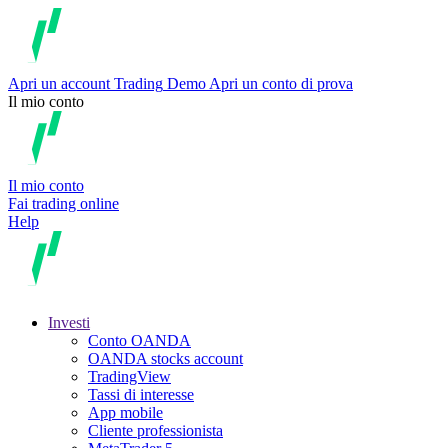
Apri un account
Trading
Demo
Apri un conto di prova
Il mio conto
Il mio conto
Fai trading online
Help
Investi
Conto OANDA
OANDA stocks account
TradingView
Tassi di interesse
App mobile
Cliente professionista