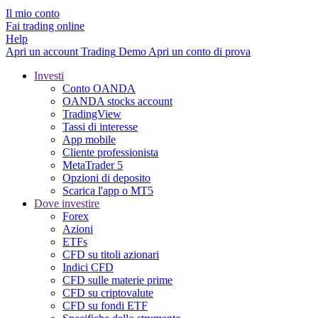
Il mio conto
Fai trading online
Help
Apri un account
Trading
Demo
Apri un conto di prova
Investi
Conto OANDA
OANDA stocks account
TradingView
Tassi di interesse
App mobile
Cliente professionista
MetaTrader 5
Opzioni di deposito
Scarica l'app o MT5
Dove investire
Forex
Azioni
ETFs
CFD su titoli azionari
Indici CFD
CFD sulle materie prime
CFD su criptovalute
CFD su fondi ETF