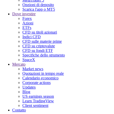
MetaTrader 5
Opzioni di deposito
Scarica l'app o MT5
Dove investire
Forex
Azioni
ETFs
CFD su titoli azionari
Indici CFD
CFD sulle materie prime
CFD su criptovalute
CFD su fondi ETF
Specifiche dello strumento
SpaceX
Mercato
Market news
Quotazioni in tempo reale
Calendario economico
Corporate actions
Updates
Blog
US earnings season
Learn TradingView
Client sentiment
Contatto