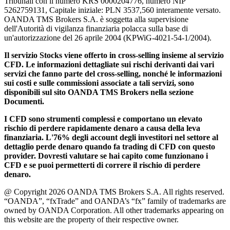
Tribunali con il numero KRS 0000204776, numero NIP
5262759131, Capitale iniziale: PLN 3537,560 interamente versato.
OANDA TMS Brokers S.A. è soggetta alla supervisione
dell'Autorità di vigilanza finanziaria polacca sulla base di
un'autorizzazione del 26 aprile 2004 (KPWiG-4021-54-1/2004).
Il servizio Stocks viene offerto in cross-selling insieme al servizio
CFD. Le informazioni dettagliate sui rischi derivanti dai vari
servizi che fanno parte del cross-selling, nonché le informazioni
sui costi e sulle commissioni associate a tali servizi, sono
disponibili sul sito OANDA TMS Brokers nella sezione
Documenti.
I CFD sono strumenti complessi e comportano un elevato
rischio di perdere rapidamente denaro a causa della leva
finanziaria. L'76% degli account degli investitori nel settore al
dettaglio perde denaro quando fa trading di CFD con questo
provider. Dovresti valutare se hai capito come funzionano i
CFD e se puoi permetterti di correre il rischio di perdere
denaro.
@ Copyright 2026 OANDA TMS Brokers S.A. All rights reserved.
“OANDA”, “fxTrade” and OANDA’s “fx” family of trademarks are
owned by OANDA Corporation. All other trademarks appearing on
this website are the property of their respective owner.