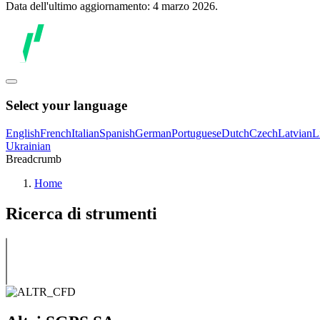
Data dell'ultimo aggiornamento: 4 marzo 2026.
Select your language
English
French
Italian
Spanish
German
Portuguese
Dutch
Czech
Latvian
L
Ukrainian
Breadcrumb
Home
Ricerca di strumenti