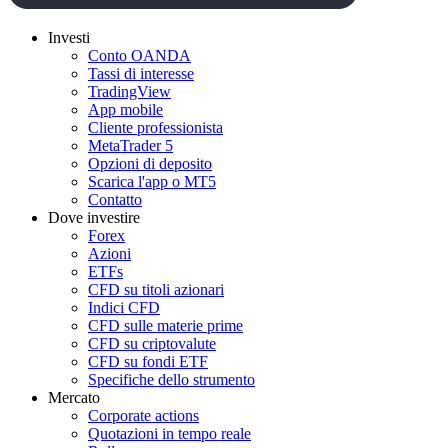
Investi
Conto OANDA
Tassi di interesse
TradingView
App mobile
Cliente professionista
MetaTrader 5
Opzioni di deposito
Scarica l'app o MT5
Contatto
Dove investire
Forex
Azioni
ETFs
CFD su titoli azionari
Indici CFD
CFD sulle materie prime
CFD su criptovalute
CFD su fondi ETF
Specifiche dello strumento
Mercato
Corporate actions
Quotazioni in tempo reale