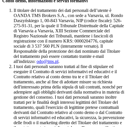
Conto demo, informazioni e servizi formativi
Il titolare del trattamento dei dati personali dell’utente è
OANDA TMS Brokers S.A., con sede a Varsavia, ul. Rondo
Daszyńskiego 1, 00-843 Varsavia, NIP (codice fiscale): 526-
275-91-31, per la quale il Tribunale Distrettuale della Capitale
di Varsavia a Varsavia, XIII Sezione Commerciale del
Registro Nazionale dei Tribunali, mantiene i fascicoli di
registrazione con il numero KRS: 0000204776, capitale
sociale di 3 537 560 PLN (interamente versato). Il
Responsabile della protezione dei dati nominato dal Titolare
del trattamento può essere contattato tramite e-mail
all'indirizzo:
odo@tms.pl
.
I tuoi dati personali saranno trattati al fine di stipulare ed
eseguire il Contratto di servizi informativi ed educativi e il
Contratto relativo al conto demo tra te e il Titolare del
trattamento, anche al fine di adottare misure su richiesta
dell'interessato prima della stipula di tali contratti, nonché per
adempiere agli obblighi derivanti dalla normativa in materia di
gestione del consenso. I tuoi dati personali saranno inoltre
trattati per le finalità degli interessi legittimi del Titolare del
trattamento, quali l'esercizio di legittime pretese contrattuali
derivanti dal Contratto relativo al conto demo o dal Contratto
di servizi informativi ed educativi, la sicurezza, la prevenzione
delle frodi o il marketing diretto del Titolare del trattamento e