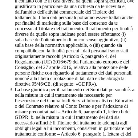
il contatto con te in casi diversi da quelli sopra specificati, ove
giustificato in particolare da una richiesta da te ricevuta e
dall'ambito dell'attività commerciale del Titolare del
trattamento. I tuoi dati personali potranno essere trattati anche
per finalità di marketing sulla base del consenso da te
concesso al Titolare del trattamento. Il trattamento per finalità
diverse da quelle sopra indicate potrà essere effettuato: (i)
sulla base dell’ottenimento di un consenso aggiuntivo, (ii)
sulla base della normativa applicabile, o (iii) quando sia
compatibile con la finalità per cui i dati personali sono stati
originariamente raccolti (Articolo 6, paragrafo 4, del
Regolamento (UE) 2016/679 del Parlamento europeo e del
Consiglio, del 27 aprile 2016, relativo alla protezione delle
persone fisiche con riguardo al trattamento dei dati personali,
nonché alla libera circolazione di tali dati e che abroga la
direttiva 95/46/CE, (di seguito: «GDPR»).
La base giuridica per il trattamento dei Suoi dati personali è: a.
nella misura in cui il trattamento sia necessario per
l’esecuzione del Contratto di Servizi Informativi ed Educativi
o del Contratto relativo al Conto Demo e per l’adozione di
misure precontrattuali – Articolo 6, paragrafo 1, lettera b del
GDPR; b. nella misura in cui il trattamento dei dati sia
necessario affinché il Titolare del trattamento adempia agli
obblighi legali a lui incombenti, consistenti in particolare nel
trattamento conforme – Articolo 6, paragrafo 1, lettera c) del