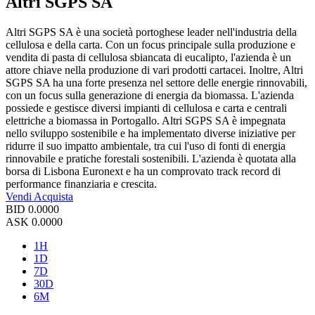
Altri SGPS SA
Altri SGPS SA è una società portoghese leader nell'industria della
cellulosa e della carta. Con un focus principale sulla produzione e
vendita di pasta di cellulosa sbiancata di eucalipto, l'azienda è un
attore chiave nella produzione di vari prodotti cartacei. Inoltre, Altri
SGPS SA ha una forte presenza nel settore delle energie rinnovabili,
con un focus sulla generazione di energia da biomassa. L'azienda
possiede e gestisce diversi impianti di cellulosa e carta e centrali
elettriche a biomassa in Portogallo. Altri SGPS SA è impegnata
nello sviluppo sostenibile e ha implementato diverse iniziative per
ridurre il suo impatto ambientale, tra cui l'uso di fonti di energia
rinnovabile e pratiche forestali sostenibili. L'azienda è quotata alla
borsa di Lisbona Euronext e ha un comprovato track record di
performance finanziaria e crescita.
Vendi
Acquista
BID
0.0000
ASK
0.0000
1H
1D
7D
30D
6M