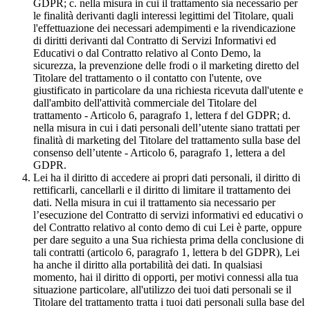
GDPR; c. nella misura in cui il trattamento sia necessario per
le finalità derivanti dagli interessi legittimi del Titolare, quali
l'effettuazione dei necessari adempimenti e la rivendicazione
di diritti derivanti dal Contratto di Servizi Informativi ed
Educativi o dal Contratto relativo al Conto Demo, la
sicurezza, la prevenzione delle frodi o il marketing diretto del
Titolare del trattamento o il contatto con l'utente, ove
giustificato in particolare da una richiesta ricevuta dall'utente e
dall'ambito dell'attività commerciale del Titolare del
trattamento - Articolo 6, paragrafo 1, lettera f del GDPR; d.
nella misura in cui i dati personali dell’utente siano trattati per
finalità di marketing del Titolare del trattamento sulla base del
consenso dell’utente - Articolo 6, paragrafo 1, lettera a del
GDPR.
Lei ha il diritto di accedere ai propri dati personali, il diritto di
rettificarli, cancellarli e il diritto di limitare il trattamento dei
dati. Nella misura in cui il trattamento sia necessario per
l’esecuzione del Contratto di servizi informativi ed educativi o
del Contratto relativo al conto demo di cui Lei è parte, oppure
per dare seguito a una Sua richiesta prima della conclusione di
tali contratti (articolo 6, paragrafo 1, lettera b del GDPR), Lei
ha anche il diritto alla portabilità dei dati. In qualsiasi
momento, hai il diritto di opporti, per motivi connessi alla tua
situazione particolare, all'utilizzo dei tuoi dati personali se il
Titolare del trattamento tratta i tuoi dati personali sulla base del