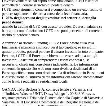
Dovresti valutare se hai capito come funzionano i CFD e se puoi
permetterti di correre il rischio di perdere denaro.
I CFD sono strumenti complessi e comportano un elevato rischio di
perdere rapidamente denaro a causa della leva finanziaria.
L'76% degli account degli investitori nel settore al dettaglio
perde denaro
quando fa trading di CFD con questo provider. Dovresti valutare se
hai capito come funzionano i CFD e se puoi permetterti di correre il
rischio di perdere denaro.
Attenzione al rischio: il trading CFD e Forex basato sulla leva
finanziaria è altamente rischioso per il tuo capitale; se investi in
questo prodotto, potresti perdere il denaro investito in toto o in parte.
Pertanto, i CFD e il Forex potrebbero non essere adatti a tutti gli
investitori. Assicurati di comprendere i rischi connessi e, se
necessario, chiedi una consulenza indipendente. Le informazioni
contenute in questo sito web non sono rivolte a destinatari di un
Paese specifico e non sono destinate alla distribuzione in Paesi in cui
la distribuzione o l'utilizzo di tali informazioni sarebbe incompatibile
con le leggi, i requisiti e i regolamenti locali.
OANDA TMS Brokers S.A. con sede legale a Varsavia, sita
all'indirizzo Warsaw UNIT, Daszyńskiego 1, 00-843 Varsavia,
registrata presso il Tribunale Distrettuale della Capitale di Varsavia a
Varsavia, XIII Divisione Commerciale del Registro Nazionale dei