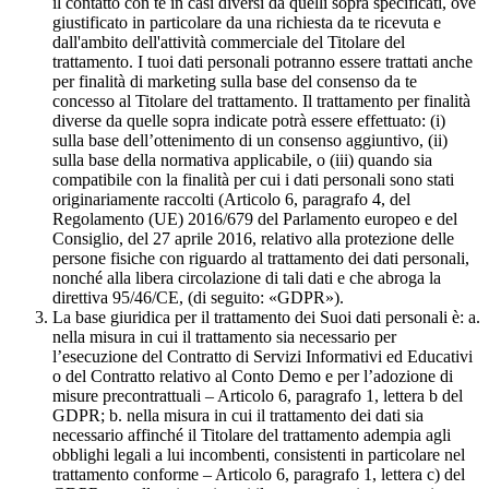
il contatto con te in casi diversi da quelli sopra specificati, ove
giustificato in particolare da una richiesta da te ricevuta e
dall'ambito dell'attività commerciale del Titolare del
trattamento. I tuoi dati personali potranno essere trattati anche
per finalità di marketing sulla base del consenso da te
concesso al Titolare del trattamento. Il trattamento per finalità
diverse da quelle sopra indicate potrà essere effettuato: (i)
sulla base dell’ottenimento di un consenso aggiuntivo, (ii)
sulla base della normativa applicabile, o (iii) quando sia
compatibile con la finalità per cui i dati personali sono stati
originariamente raccolti (Articolo 6, paragrafo 4, del
Regolamento (UE) 2016/679 del Parlamento europeo e del
Consiglio, del 27 aprile 2016, relativo alla protezione delle
persone fisiche con riguardo al trattamento dei dati personali,
nonché alla libera circolazione di tali dati e che abroga la
direttiva 95/46/CE, (di seguito: «GDPR»).
La base giuridica per il trattamento dei Suoi dati personali è: a.
nella misura in cui il trattamento sia necessario per
l’esecuzione del Contratto di Servizi Informativi ed Educativi
o del Contratto relativo al Conto Demo e per l’adozione di
misure precontrattuali – Articolo 6, paragrafo 1, lettera b del
GDPR; b. nella misura in cui il trattamento dei dati sia
necessario affinché il Titolare del trattamento adempia agli
obblighi legali a lui incombenti, consistenti in particolare nel
trattamento conforme – Articolo 6, paragrafo 1, lettera c) del