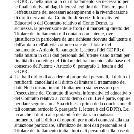
GDPR; c. nella misura in cui il trattamento sia necessario per
le finalità derivanti dagli interessi legittimi del Titolare, quali
l'effettuazione dei necessari adempimenti e la rivendicazione
di diritti derivanti dal Contratto di Servizi Informativi ed
Educativi o dal Contratto relativo al Conto Demo, la
sicurezza, la prevenzione delle frodi o il marketing diretto del
Titolare del trattamento o il contatto con l'utente, ove
giustificato in particolare da una richiesta ricevuta dall'utente e
dall'ambito dell'attività commerciale del Titolare del
trattamento - Articolo 6, paragrafo 1, lettera f del GDPR; d.
nella misura in cui i dati personali dell’utente siano trattati per
finalità di marketing del Titolare del trattamento sulla base del
consenso dell’utente - Articolo 6, paragrafo 1, lettera a del
GDPR.
Lei ha il diritto di accedere ai propri dati personali, il diritto di
rettificarli, cancellarli e il diritto di limitare il trattamento dei
dati. Nella misura in cui il trattamento sia necessario per
l’esecuzione del Contratto di servizi informativi ed educativi o
del Contratto relativo al conto demo di cui Lei è parte, oppure
per dare seguito a una Sua richiesta prima della conclusione di
tali contratti (articolo 6, paragrafo 1, lettera b del GDPR), Lei
ha anche il diritto alla portabilità dei dati. In qualsiasi
momento, hai il diritto di opporti, per motivi connessi alla tua
situazione particolare, all'utilizzo dei tuoi dati personali se il
Titolare del trattamento tratta i tuoi dati personali sulla base del