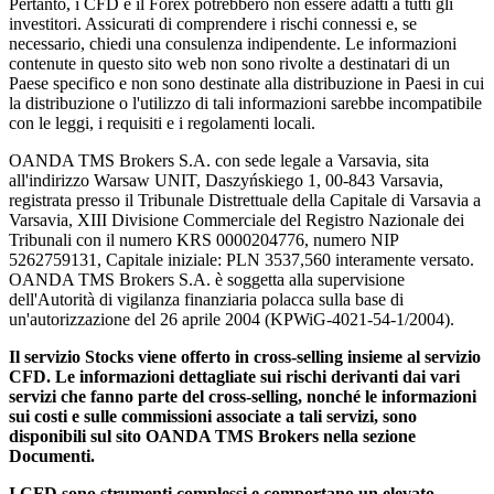
Pertanto, i CFD e il Forex potrebbero non essere adatti a tutti gli
investitori. Assicurati di comprendere i rischi connessi e, se
necessario, chiedi una consulenza indipendente. Le informazioni
contenute in questo sito web non sono rivolte a destinatari di un
Paese specifico e non sono destinate alla distribuzione in Paesi in cui
la distribuzione o l'utilizzo di tali informazioni sarebbe incompatibile
con le leggi, i requisiti e i regolamenti locali.
OANDA TMS Brokers S.A. con sede legale a Varsavia, sita
all'indirizzo Warsaw UNIT, Daszyńskiego 1, 00-843 Varsavia,
registrata presso il Tribunale Distrettuale della Capitale di Varsavia a
Varsavia, XIII Divisione Commerciale del Registro Nazionale dei
Tribunali con il numero KRS 0000204776, numero NIP
5262759131, Capitale iniziale: PLN 3537,560 interamente versato.
OANDA TMS Brokers S.A. è soggetta alla supervisione
dell'Autorità di vigilanza finanziaria polacca sulla base di
un'autorizzazione del 26 aprile 2004 (KPWiG-4021-54-1/2004).
Il servizio Stocks viene offerto in cross-selling insieme al servizio
CFD. Le informazioni dettagliate sui rischi derivanti dai vari
servizi che fanno parte del cross-selling, nonché le informazioni
sui costi e sulle commissioni associate a tali servizi, sono
disponibili sul sito OANDA TMS Brokers nella sezione
Documenti.
I CFD sono strumenti complessi e comportano un elevato