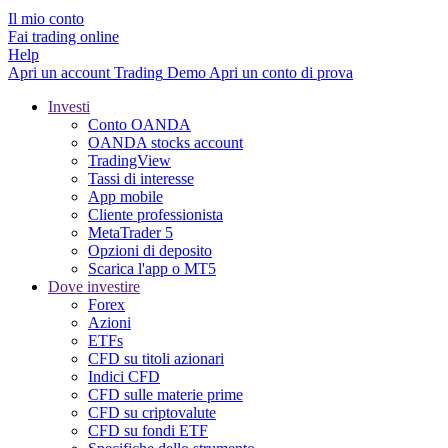
Il mio conto
Fai trading online
Help
Apri un account
Trading
Demo
Apri un conto di prova
Investi
Conto OANDA
OANDA stocks account
TradingView
Tassi di interesse
App mobile
Cliente professionista
MetaTrader 5
Opzioni di deposito
Scarica l'app o MT5
Dove investire
Forex
Azioni
ETFs
CFD su titoli azionari
Indici CFD
CFD sulle materie prime
CFD su criptovalute
CFD su fondi ETF