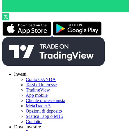
Investi
Conto OANDA
Tassi di interesse
TradingView
App mobile
Cliente professionista
MetaTrader 5
Opzioni di deposito
Scarica l'app o MT5
Contatto
Dove investire