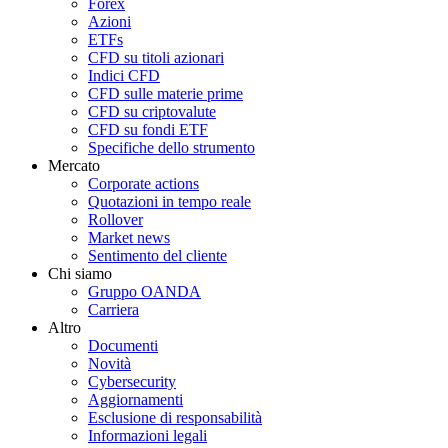
Forex
Azioni
ETFs
CFD su titoli azionari
Indici CFD
CFD sulle materie prime
CFD su criptovalute
CFD su fondi ETF
Specifiche dello strumento
Mercato
Corporate actions
Quotazioni in tempo reale
Rollover
Market news
Sentimento del cliente
Chi siamo
Gruppo OANDA
Carriera
Altro
Documenti
Novità
Cybersecurity
Aggiornamenti
Esclusione di responsabilità
Informazioni legali