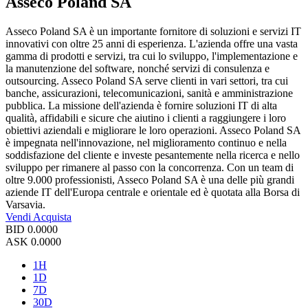
Asseco Poland SA
Asseco Poland SA è un importante fornitore di soluzioni e servizi IT
innovativi con oltre 25 anni di esperienza. L'azienda offre una vasta
gamma di prodotti e servizi, tra cui lo sviluppo, l'implementazione e
la manutenzione del software, nonché servizi di consulenza e
outsourcing. Asseco Poland SA serve clienti in vari settori, tra cui
banche, assicurazioni, telecomunicazioni, sanità e amministrazione
pubblica. La missione dell'azienda è fornire soluzioni IT di alta
qualità, affidabili e sicure che aiutino i clienti a raggiungere i loro
obiettivi aziendali e migliorare le loro operazioni. Asseco Poland SA
è impegnata nell'innovazione, nel miglioramento continuo e nella
soddisfazione del cliente e investe pesantemente nella ricerca e nello
sviluppo per rimanere al passo con la concorrenza. Con un team di
oltre 9.000 professionisti, Asseco Poland SA è una delle più grandi
aziende IT dell'Europa centrale e orientale ed è quotata alla Borsa di
Varsavia.
Vendi
Acquista
BID
0.0000
ASK
0.0000
1H
1D
7D
30D