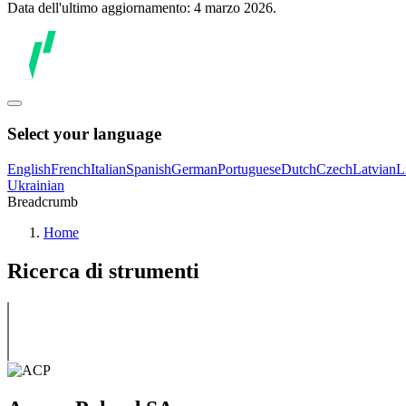
Data dell'ultimo aggiornamento: 4 marzo 2026.
Select your language
English
French
Italian
Spanish
German
Portuguese
Dutch
Czech
Latvian
L
Ukrainian
Breadcrumb
Home
Ricerca di strumenti