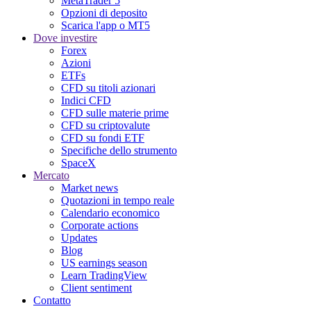
MetaTrader 5
Opzioni di deposito
Scarica l'app o MT5
Dove investire
Forex
Azioni
ETFs
CFD su titoli azionari
Indici CFD
CFD sulle materie prime
CFD su criptovalute
CFD su fondi ETF
Specifiche dello strumento
SpaceX
Mercato
Market news
Quotazioni in tempo reale
Calendario economico
Corporate actions
Updates
Blog
US earnings season
Learn TradingView
Client sentiment
Contatto