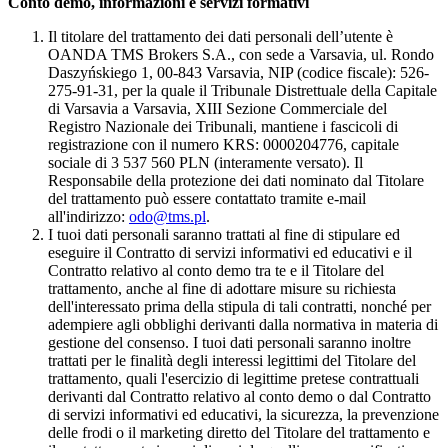
Conto demo, informazioni e servizi formativi
Il titolare del trattamento dei dati personali dell’utente è
OANDA TMS Brokers S.A., con sede a Varsavia, ul. Rondo
Daszyńskiego 1, 00-843 Varsavia, NIP (codice fiscale): 526-
275-91-31, per la quale il Tribunale Distrettuale della Capitale
di Varsavia a Varsavia, XIII Sezione Commerciale del
Registro Nazionale dei Tribunali, mantiene i fascicoli di
registrazione con il numero KRS: 0000204776, capitale
sociale di 3 537 560 PLN (interamente versato). Il
Responsabile della protezione dei dati nominato dal Titolare
del trattamento può essere contattato tramite e-mail
all'indirizzo:
odo@tms.pl
.
I tuoi dati personali saranno trattati al fine di stipulare ed
eseguire il Contratto di servizi informativi ed educativi e il
Contratto relativo al conto demo tra te e il Titolare del
trattamento, anche al fine di adottare misure su richiesta
dell'interessato prima della stipula di tali contratti, nonché per
adempiere agli obblighi derivanti dalla normativa in materia di
gestione del consenso. I tuoi dati personali saranno inoltre
trattati per le finalità degli interessi legittimi del Titolare del
trattamento, quali l'esercizio di legittime pretese contrattuali
derivanti dal Contratto relativo al conto demo o dal Contratto
di servizi informativi ed educativi, la sicurezza, la prevenzione
delle frodi o il marketing diretto del Titolare del trattamento e