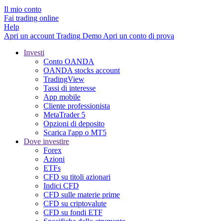
Il mio conto
Fai trading online
Help
Apri un account
Trading
Demo
Apri un conto di prova
Investi
Conto OANDA
OANDA stocks account
TradingView
Tassi di interesse
App mobile
Cliente professionista
MetaTrader 5
Opzioni di deposito
Scarica l'app o MT5
Dove investire
Forex
Azioni
ETFs
CFD su titoli azionari
Indici CFD
CFD sulle materie prime
CFD su criptovalute
CFD su fondi ETF