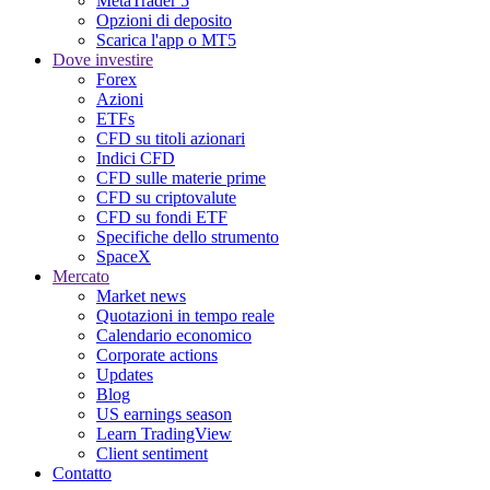
MetaTrader 5
Opzioni di deposito
Scarica l'app o MT5
Dove investire
Forex
Azioni
ETFs
CFD su titoli azionari
Indici CFD
CFD sulle materie prime
CFD su criptovalute
CFD su fondi ETF
Specifiche dello strumento
SpaceX
Mercato
Market news
Quotazioni in tempo reale
Calendario economico
Corporate actions
Updates
Blog
US earnings season
Learn TradingView
Client sentiment
Contatto