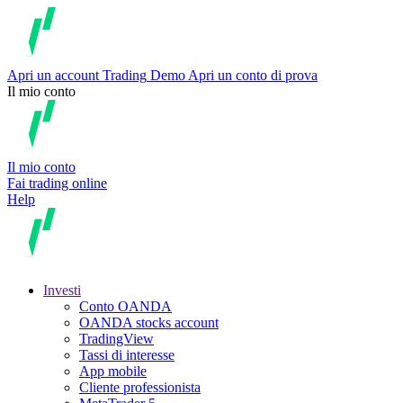
Apri un account
Trading
Demo
Apri un conto di prova
Il mio conto
Il mio conto
Fai trading online
Help
Investi
Conto OANDA
OANDA stocks account
TradingView
Tassi di interesse
App mobile
Cliente professionista