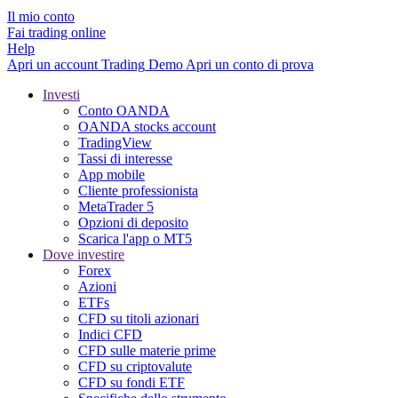
Il mio conto
Fai trading online
Help
Apri un account
Trading
Demo
Apri un conto di prova
Investi
Conto OANDA
OANDA stocks account
TradingView
Tassi di interesse
App mobile
Cliente professionista
MetaTrader 5
Opzioni di deposito
Scarica l'app o MT5
Dove investire
Forex
Azioni
ETFs
CFD su titoli azionari
Indici CFD
CFD sulle materie prime
CFD su criptovalute
CFD su fondi ETF