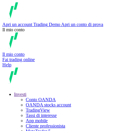
Apri un account
Trading
Demo
Apri un conto di prova
Il mio conto
Il mio conto
Fai trading online
Help
Investi
Conto OANDA
OANDA stocks account
TradingView
Tassi di interesse
App mobile
Cliente professionista