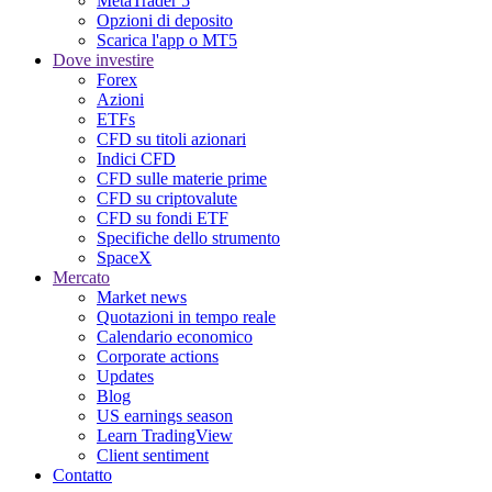
MetaTrader 5
Opzioni di deposito
Scarica l'app o MT5
Dove investire
Forex
Azioni
ETFs
CFD su titoli azionari
Indici CFD
CFD sulle materie prime
CFD su criptovalute
CFD su fondi ETF
Specifiche dello strumento
SpaceX
Mercato
Market news
Quotazioni in tempo reale
Calendario economico
Corporate actions
Updates
Blog
US earnings season
Learn TradingView
Client sentiment
Contatto