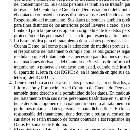
del consentimiento. Sus datos personales también se tratarán par
derivadas del Contrato de Cuenta de Demostración o del Contrat
el contacto con usted en casos distintos a los especificados ante
Responsable del tratamiento. Sus datos personales también podr
para fines distintos de los anteriores podrá llevarse a cabo: (i) 
finalidad para la que se recopilaron originalmente los datos pe
protección de las personas físicas en lo que respecta al tratami
La base jurídica para el tratamiento de sus datos personales es:
Cuenta Demo, así como para la adopción de medidas previas a la 
el responsable del tratamiento cumpla con las obligaciones legale
medida en que el tratamiento sea necesario para los fines derivad
reclamaciones derivadas del Contrato de Servicios de Informaci
tratamiento, o ponerse en contacto con usted, cuando esté justif
6, apartado 1, letra f), del RGPD; d. en la medida en que sus da
letra a), del RGPD—.
Tiene derecho a acceder a sus datos personales, a rectificarlos, 
Información y Formación o del Contrato de Cuenta de Demostració
también tiene derecho a la portabilidad de los datos. En cualqui
del tratamiento trata sus datos personales basándose en su inter
tiene derecho a oponerse en cualquier momento al tratamiento de
podremos tratar sus datos personales para dichos fines. En los c
responsable del tratamiento, tiene derecho a retirar su consenti
sus datos se están tratando de forma contraria a los requisitos l
Datos Personales de Polonia.
El suministro de datos es voluntario, pero necesario para la f