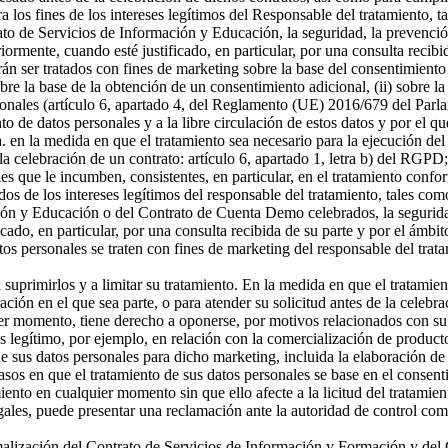
a los fines de los intereses legítimos del Responsable del tratamiento, t
o de Servicios de Información y Educación, la seguridad, la prevención
riormente, cuando esté justificado, en particular, por una consulta recibi
án ser tratados con fines de marketing sobre la base del consentimiento
sobre la base de la obtención de un consentimiento adicional, (ii) sobre la
rsonales (artículo 6, apartado 4, del Reglamento (UE) 2016/679 del Parl
ento de datos personales y a la libre circulación de estos datos y por e
 a. en la medida en que el tratamiento sea necesario para la ejecución 
celebración de un contrato: artículo 6, apartado 1, letra b) del RGPD; 
s que le incumben, consistentes, en particular, en el tratamiento confor
os de los intereses legítimos del responsable del tratamiento, tales como 
ón y Educación o del Contrato de Cuenta Demo celebrados, la seguridad,
icado, en particular, por una consulta recibida de su parte y por el ámbi
tos personales se traten con fines de marketing del responsable del tra
a suprimirlos y a limitar su tratamiento. En la medida en que el tratamie
n en el que sea parte, o para atender su solicitud antes de la celebrac
er momento, tiene derecho a oponerse, por motivos relacionados con su si
és legítimo, por ejemplo, en relación con la comercialización de producto
 sus datos personales para dicho marketing, incluida la elaboración de p
asos en que el tratamiento de sus datos personales se base en el consenti
miento en cualquier momento sin que ello afecte a la licitud del tratamie
egales, puede presentar una reclamación ante la autoridad de control com
ormalización del Contrato de Servicios de Información y Formación y d