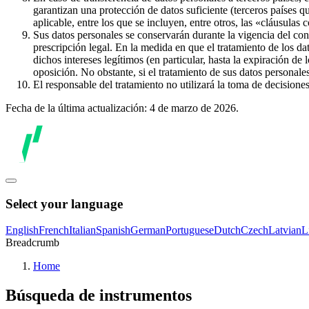
garantizan una protección de datos suficiente (terceros países q
aplicable, entre los que se incluyen, entre otros, las «cláusulas
Sus datos personales se conservarán durante la vigencia del con
prescripción legal. En la medida en que el tratamiento de los dat
dichos intereses legítimos (en particular, hasta la expiración de
oposición. No obstante, si el tratamiento de sus datos personal
El responsable del tratamiento no utilizará la toma de decision
Fecha de la última actualización: 4 de marzo de 2026.
Select your language
English
French
Italian
Spanish
German
Portuguese
Dutch
Czech
Latvian
L
Breadcrumb
Home
Búsqueda de instrumentos