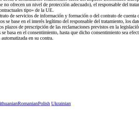
ue no ofrecen un nivel de protección adecuado), el responsable del trat
 contractuales tipo» de la UE.
trato de servicios de información y formación o del contrato de cuenta d
os se base en el interés legítimo del responsable del tratamiento, los da
 los plazos de prescripción de las reclamaciones previstos en la legislac
es se basa en el consentimiento, hasta que dicho consentimiento sea efec
es automatizada en su contra.
ithuanian
Romanian
Polish
Ukrainian