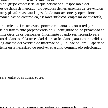
s del grupo empresarial al que pertenece el responsable del
ores de datos de mercado, proveedores de herramientas de prevención
are y plataformas para la gestión de transacciones y operaciones
omunicación electrónica, asesores jurídicos, empresas de auditoría,
 tratamiento si es necesario ponerse en contacto con usted para
ble del tratamiento (dependiendo de su configuración de privacidad en
cilite otros datos personales únicamente cuando sea necesario para
ento de datos será la necesidad de tratar los datos para tomar medidas a
 Reglamento del Servicio de Información y Educación (art. 6, apartado
sistente en la necesidad de resolver el asunto comunicado relacionado
ará, entre otras cosas, sobre:
opeo o de Suiza, en países que, según la Comisión Europea, no