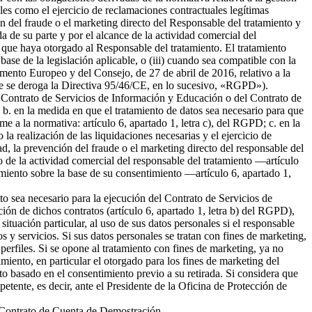
ales como el ejercicio de reclamaciones contractuales legítimas
 del fraude o el marketing directo del Responsable del tratamiento y
da de su parte y por el alcance de la actividad comercial del
 que haya otorgado al Responsable del tratamiento. El tratamiento
 base de la legislación aplicable, o (iii) cuando sea compatible con la
amento Europeo y del Consejo, de 27 de abril de 2016, relativo a la
l que se deroga la Directiva 95/46/CE, en lo sucesivo, «RGPD»).
del Contrato de Servicios de Información y Educación o del Contrato de
b. en la medida en que el tratamiento de datos sea necesario para que
me a la normativa: artículo 6, apartado 1, letra c), del RGPD; c. en la
la realización de las liquidaciones necesarias y el ejercicio de
 la prevención del fraude o el marketing directo del responsable del
to de la actividad comercial del responsable del tratamiento —artículo
tamiento sobre la base de su consentimiento —artículo 6, apartado 1,
nto sea necesario para la ejecución del Contrato de Servicios de
ión de dichos contratos (artículo 6, apartado 1, letra b) del RGPD),
tuación particular, al uso de sus datos personales si el responsable
s y servicios. Si sus datos personales se tratan con fines de marketing,
erfiles. Si se opone al tratamiento con fines de marketing, ya no
miento, en particular el otorgado para los fines de marketing del
nto basado en el consentimiento previo a su retirada. Si considera que
petente, es decir, ante el Presidente de la Oficina de Protección de
el Contrato de Cuenta de Demostración.