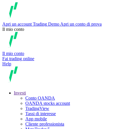
Apri un account
Trading
Demo
Apri un conto di prova
Il mio conto
Il mio conto
Fai trading online
Help
Investi
Conto OANDA
OANDA stocks account
TradingView
Tassi di interesse
App mobile
Cliente professionista