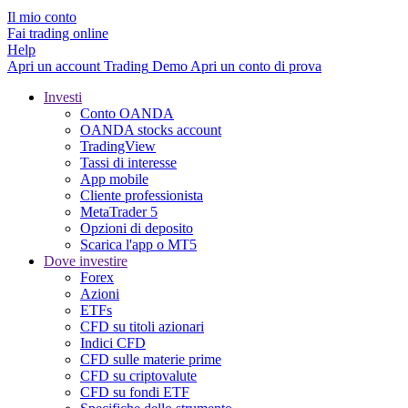
Il mio conto
Fai trading online
Help
Apri un account
Trading
Demo
Apri un conto di prova
Investi
Conto OANDA
OANDA stocks account
TradingView
Tassi di interesse
App mobile
Cliente professionista
MetaTrader 5
Opzioni di deposito
Scarica l'app o MT5
Dove investire
Forex
Azioni
ETFs
CFD su titoli azionari
Indici CFD
CFD sulle materie prime
CFD su criptovalute
CFD su fondi ETF