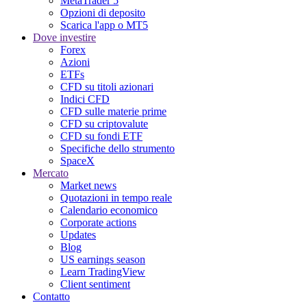
MetaTrader 5
Opzioni di deposito
Scarica l'app o MT5
Dove investire
Forex
Azioni
ETFs
CFD su titoli azionari
Indici CFD
CFD sulle materie prime
CFD su criptovalute
CFD su fondi ETF
Specifiche dello strumento
SpaceX
Mercato
Market news
Quotazioni in tempo reale
Calendario economico
Corporate actions
Updates
Blog
US earnings season
Learn TradingView
Client sentiment
Contatto